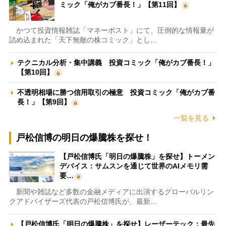
ミック「俺がカブ番長！」【第11回】
かつて投資情報雑誌「マネーポスト」にて、圧倒的な情報量が
詰め込まれた「天下無敵の株コミック」とし…
テクニカル分析・集中講義 投資コミック「俺がカブ番長！」
【第10回】
不透明相場に勝つ信用取引の極意 投資コミック「俺がカブ番
長！」【第9回】
一覧を見る
戸松信博の明日の爆騰株を探せ！
【戸松信博氏「明日の爆騰株」を探せ】トーメン
デバイス：サムスンを通じて世界のAIメモリ需
要…
新聞や雑誌など多数の金融メディアに出演するグローバルリン
クアドバイザーズ代表の戸松信博氏が、最新…
【戸松信博氏「明日の爆騰株」を探せ】レーザーテック：最先