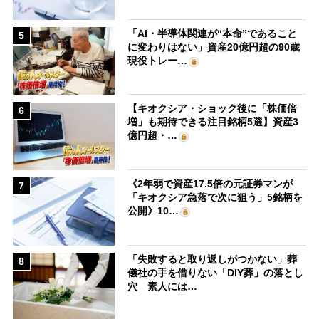
「AI・半導体関連が“本命”であること
5
に変わりはない」資産20億円超の90歳
現役トレー…
【キオクシア・ショック後に「株価倍
6
増」も期待できる注目銘柄5選】資産3
億円超・…
《2年弱で資産17.5倍の元証券マンが
7
「キオクシア急落で次に狙う」5銘柄を
公開》10…
「失敗すると取り返しがつかない」葬
8
儀社の手を借りない「DIY葬」の落とし
穴 素人には…