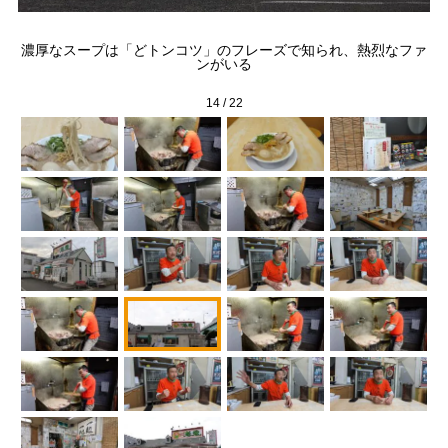
率が
「
濃厚なスープは「どトンコツ」のフレーズで知られ、熱烈なファ
煮込
根
ンがいる
」
14
/
22