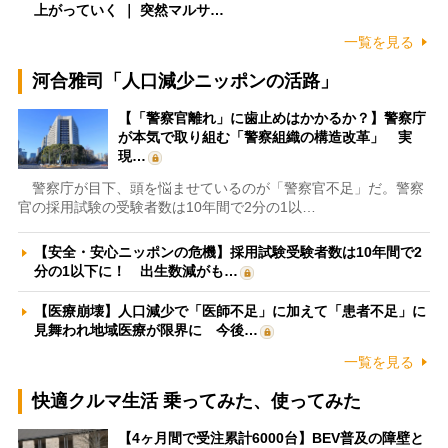
上がっていく ｜ 突然マルサ…
一覧を見る
河合雅司「人口減少ニッポンの活路」
【「警察官離れ」に歯止めはかかるか？】警察庁
が本気で取り組む「警察組織の構造改革」 実
現…
警察庁が目下、頭を悩ませているのが「警察官不足」だ。警察
官の採用試験の受験者数は10年間で2分の1以…
【安全・安心ニッポンの危機】採用試験受験者数は10年間で2
分の1以下に！ 出生数減がも…
【医療崩壊】人口減少で「医師不足」に加えて「患者不足」に
見舞われ地域医療が限界に 今後…
一覧を見る
快適クルマ生活 乗ってみた、使ってみた
【4ヶ月間で受注累計6000台】BEV普及の障壁と