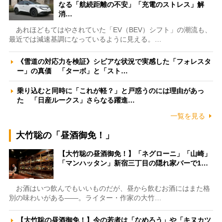
なる「航続距離の不安」「充電のストレス」解
消…
あれほどもてはやされていた「EV（BEV）シフト」の潮流も、
最近では減速基調になっているように見える。…
《雪道の対応力を検証》シビアな状況で実感した「フォレスタ
ー」の真価 「ターボ」と「スト…
乗り込むと同時に「これが軽？」と戸惑うのには理由があっ
た 「日産ルークス」さらなる躍進…
一覧を見る
大竹聡の「昼酒御免！」
【大竹聡の昼酒御免！】「ネグローニ」「山崎」
「マンハッタン」新宿三丁目の隠れ家バーで1…
お酒はいつ飲んでもいいものだが、昼から飲むお酒にはまた格
別の味わいがある――。ライター・作家の大竹…
【大竹聡の昼酒御免！】今の若者は「なめろう」や「キヌカツ