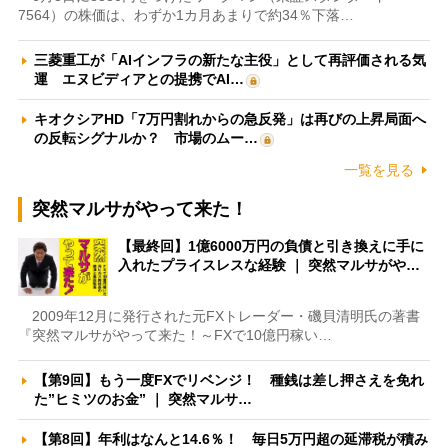
7564）の株価は、わずか1カ月あまりで約34％下落…
三菱重工が「AIインフラの新たな主役」として再評価される気
運 エヌビディアとの提携でAI…
キオクシアHD「7万円割れからの急反発」は再びの上昇局面へ
の反転シグナルか？ 市場のムー…
一覧を見る
突然マルサがやって来た！
【最終回】1億6000万円の負債と引き換えに手に
入れたプライスレスな経験 ｜ 突然マルサがや…
2009年12月に発行された元FXトレーダー・磯貝清明氏の著書
『突然マルサがやって来た！～FXで10億円稼い…
【第9回】もう一度FXでリベンジ！ 種銭は差し押さえを免れ
た”ヒミツのお金” ｜ 突然マルサ…
【第8回】年利はなんと14.6％！ 毎日5万円超の延滞税が積み