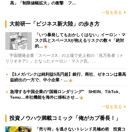
高」「制限値幅拡大」の衝撃 フ…
一覧を見る
大前研一「ビジネス新大陸」の歩き方
「いつ暴発してもおかしくはない」イーロン・マ
スク氏とスペースXが抱えるリスクの数々「絶対
的…
宇宙開発企業「スペースX」の上場で史上初の「兆万長者（ト
リリオネア）」となったイーロン・マスク氏。…
【3メガバンクは純利益5兆円超】銀行、商社、ゼネコンは最高
益続出の一方で、中小企業・…
急増する中国企業の“国籍ロンダリング” SHEIN、TikTok、
Temu…本社機能を海外に移転させ…
一覧を見る
投資ノウハウ満載コミック「俺がカブ番長！」
「売り時」を逃さないトレンド見極め術 投資コ