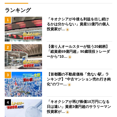
ランキング
「キオクシアが今後も利益を出し続け
1
るかは分からない」資産11億円の個人
投資家が…
【億り人オールスターが狙う20銘柄】
2
「総資産69億円超」90歳現役トレーダ
ーから“10…
【首都圏の不動産価格「危ない駅」ラ
3
ンキング】“中古マンション売れ行き鈍
化”のワー…
「キオクシアが再び株価10万円になる
4
日は遠い」資産3億円超のサラリーマン
投資家が…