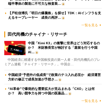
端半導体の製造に不可欠な検査装…
【戸松信博氏「明日の爆騰株」を探せ】TDK：AIインフラを支
えるキープレーヤー 成長の再評…
一覧を見る
田代尚機のチャイナ・リサーチ
中国「Kimi K3」の衝撃に世界はどう対応するの
か？ 米財務長官が検討する「蒸留を行う中国
AI…
中国経済に精通する中国株投資の第一人者・田代尚機氏のプレ
ミアム連載「チャイナ・リサーチ」。中国企…
中国経済“予想外の低成長”で政策のテコ入れ必至か 経済運営
方針の修正で成長加速が予想さ…
“AI革命”で爆発的な需要拡大が見込まれる「CXO」とは何
か？ 高い競争力を持つ中国の医薬品…
一覧を見る