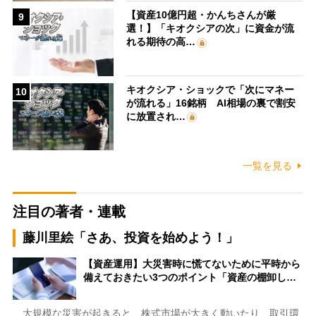
【資産10億円超・かんちさんが厳
9
選！】「キオクシアの次」に資金が流
れる期待の高…
キオクシア・ショックで「次にマネー
10
が流れる」16銘柄 AI相場の裏で割安
に放置され…
一覧を見る
注目の著者・連載
藤川里絵「さあ、投資を始めよう！」
【資産運用】大災害時に慌てないために平時から
備えておきたい3つのポイント「資産の棚卸し…
大規模な災害が起きると、株式市場が大きく動いたり、取引環