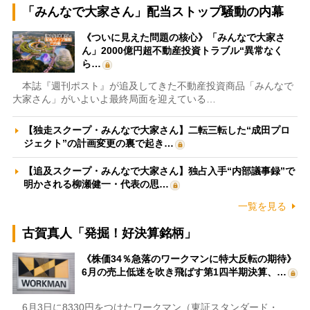
「みんなで大家さん」配当ストップ騒動の内幕
《ついに見えた問題の核心》「みんなで大家さ
ん」2000億円超不動産投資トラブル“異常なく
ら…
本誌『週刊ポスト』が追及してきた不動産投資商品「みんなで
大家さん」がいよいよ最終局面を迎えている…
【独走スクープ・みんなで大家さん】二転三転した“成田プロ
ジェクト”の計画変更の裏で起き…
【追及スクープ・みんなで大家さん】独占入手“内部議事録”で
明かされる柳瀬健一・代表の思…
一覧を見る
古賀真人「発掘！好決算銘柄」
《株価34％急落のワークマンに特大反転の期待》
6月の売上低迷を吹き飛ばす第1四半期決算、…
6月3日に8330円をつけたワークマン（東証スタンダード・