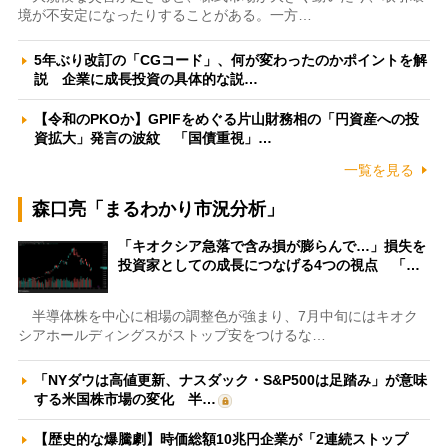
境が不安定になったりすることがある。一方…
5年ぶり改訂の「CGコード」、何が変わったのかポイントを解
説 企業に成長投資の具体的な説…
【令和のPKOか】GPIFをめぐる片山財務相の「円資産への投
資拡大」発言の波紋 「国債重視」…
一覧を見る
森口亮「まるわかり市況分析」
「キオクシア急落で含み損が膨らんで…」損失を
投資家としての成長につなげる4つの視点 「…
半導体株を中心に相場の調整色が強まり、7月中旬にはキオク
シアホールディングスがストップ安をつけるな…
「NYダウは高値更新、ナスダック・S&P500は足踏み」が意味
する米国株市場の変化 半…
【歴史的な爆騰劇】時価総額10兆円企業が「2連続ストップ