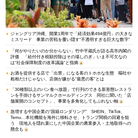
ジャングリア沖縄、開業1周年で「経済効果494億円」の大きな
ミスリード 事業の苦戦を覆い隠す“不透明すぎる巨大な数字”
「何がやりたいのか分からない」竹中平蔵氏が語る高市内閣の
評価 「給付付き税額控除はその場しのぎ」いま不可欠なの
は“社会保障制度の改革議論”と指摘
お酒を提供する店で「出禁」になる客のトホホな生態 嘔吐や
粗相だけじゃない、店側が嫌がる“最悪の客”とは
「30種類以上のパン食べ放題」で行列のできる新形態レストラ
ンを手掛けるサンマルクホールディングス 同社に聞いた「店
舗展開のコンセプト」、事業を多角化してもぶれない軸
急増する中国企業の“国籍ロンダリング” SHEIN、TikTok、
Temu…本社機能を海外に移転させ、トランプ関税の回避を狙
う 現地人を隠れ蓑にした中国企業の農業参入・土地取得への
懸念も