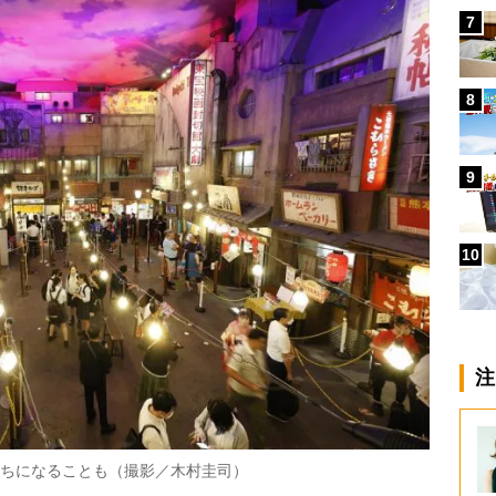
7
8
9
10
注
待ちになることも（撮影／木村圭司）