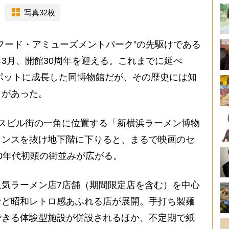
写真32枚
フード・アミューズメントパーク”の先駆けである
3月、開館30周年を迎える。これまでに延べ
スポットに成長した同博物館だが、その歴史には知
々があった。
スビル街の一角に位置する「新横浜ラーメン博物
ランスを抜け地下階に下りると、まるで映画のセ
0年代初頭の街並みが広がる。
気ラーメン店7店舗（期間限定店を含む）を中心
など昭和レトロ感あふれる店が展開。手打ち製麺
できる体験型施設が併設されるほか、不定期で紙