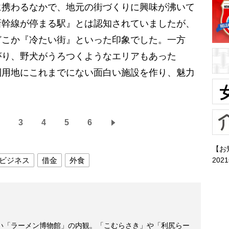
に携わるなかで、地元の街づくりに興味が沸いて
新幹線が停まる駅』とは認知されていましたが、
どこか『冷たい街』といった印象でした。一方
がり、野犬がうろつくようなエリアもあった
利用地にこれまでにない面白い施設を作り、魅力
」
3
4
5
6
【お
202
ビジネス
借金
外食
い「ラーメン博物館」の内観。「こむらさき」や「利尻らー