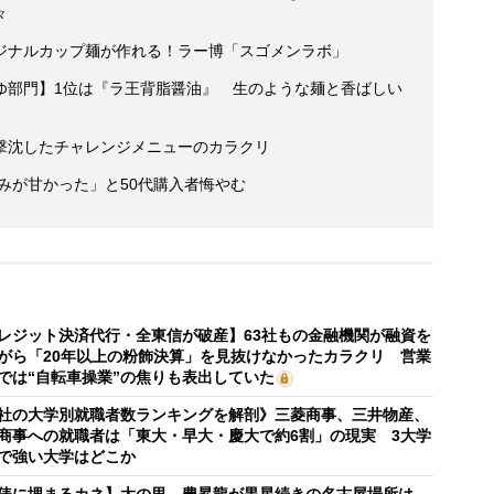
々
ジナルカップ麺が作れる！ラー博「スゴメンラボ」
ゆ部門】1位は『ラ王背脂醤油』 生のような麺と香ばしい
撃沈したチャレンジメニューのカラクリ
読みが甘かった」と50代購入者悔やむ
レジット決済代行・全東信が破産】63社もの金融機関が融資を
がら「20年以上の粉飾決算」を見抜けなかったカラクリ 営業
では“自転車操業”の焦りも表出していた
社の大学別就職者数ランキングを解剖》三菱商事、三井物産、
商事への就職者は「東大・早大・慶大で約6割」の現実 3大学
で強い大学はどこか