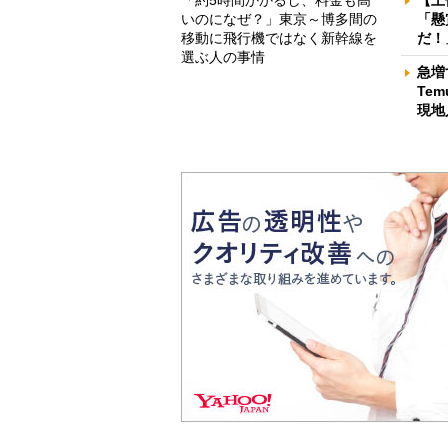
【土
いのになぜ？」東京～博多間の
「懸
移動に飛行機ではなく新幹線を
だ！
選ぶ人の事情
急増
Te
現地