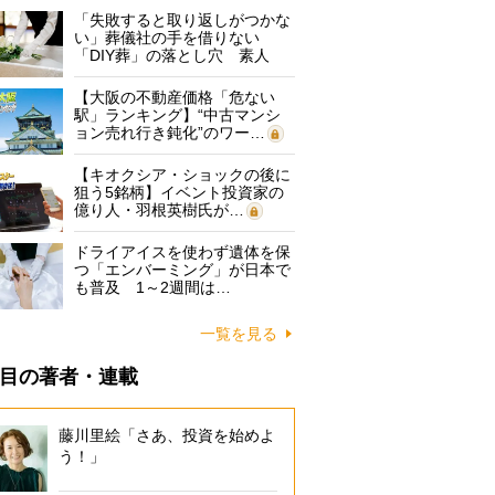
「失敗すると取り返しがつかな
い」葬儀社の手を借りない
「DIY葬」の落とし穴 素人
に…
【大阪の不動産価格「危ない
駅」ランキング】“中古マンシ
ョン売れ行き鈍化”のワー…
【キオクシア・ショックの後に
狙う5銘柄】イベント投資家の
億り人・羽根英樹氏が…
ドライアイスを使わず遺体を保
つ「エンバーミング」が日本で
も普及 1～2週間は…
一覧を見る
目の著者・連載
藤川里絵「さあ、投資を始めよ
う！」