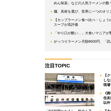
めん味楽」などの人気ラーメンの数
麺、具材を選び、世界に一つのオリ
【カップラーメン食べ比べ・しょう
スープが高評価
「やり口が酷い…」大食いマニアが
がっつりラーメン月額8600円、「
注目TOPIC
【ク
しな
現場
《商
住友
以外
「約5時間かかるし、料金も高