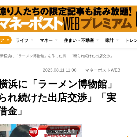
ア
ライフ
マネー
住まい・不動産
家計
トレ
野犬がうろつく新横浜に「ラーメン博物館」を作った男 「断られ続けた出店交渉」「実家を担保に多額の借金」
2023.08.11 11:00
マネーポストWEB
横浜に「ラーメン博物館」
られ続けた出店交渉」「実
借金」
もっと見る
arrow_forward_ios