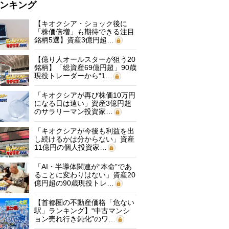
ンキング
【キオクシア・ショック後に
「株価倍増」も期待できる注目
銘柄5選】資産3億円超…
【億り人オールスターが狙う20
銘柄】「総資産69億円超」90歳
現役トレーダーから“1…
「キオクシアが再び株価10万円
になる日は遠い」資産3億円超
のサラリーマン投資家…
「キオクシアが今後も利益を出
し続けるかは分からない」資産
11億円の個人投資家…
「AI・半導体関連が“本命”であ
ることに変わりはない」資産20
億円超の90歳現役トレ…
【首都圏の不動産価格「危ない
駅」ランキング】“中古マンシ
ョン売れ行き鈍化”のワ…