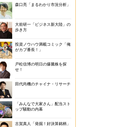
森口亮「まるわかり市況分析」
大前研一「ビジネス新大陸」の
歩き方
投資ノウハウ満載コミック「俺
がカブ番長！」
戸松信博の明日の爆騰株を探
せ！
田代尚機のチャイナ・リサーチ
「みんなで大家さん」配当スト
ップ騒動の内幕
古賀真人「発掘！好決算銘柄」