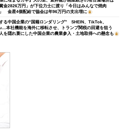
俵に埋まるカネ】大の里、豊昇龍が黒星続きの名古屋場所は
賞金2826万円」が下位力士に渡り「今日はみんなで焼肉
」 金星4個配給で協会は年96万円の支出増に
する中国企業の“国籍ロンダリング” SHEIN、TikTok、
mu…本社機能を海外に移転させ、トランプ関税の回避を狙う
人を隠れ蓑にした中国企業の農業参入・土地取得への懸念も