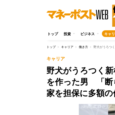
トップ
投資
ビジネス
キャリ
トップ
キャリア
働き方
キャリア
野犬がうろつく新
を作った男 「断
家を担保に多額の