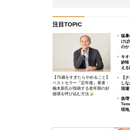
注目TOPIC
猛暑
けば
のか
キオ
妙味
える
【75歳をすぎたらやめること】
【ク
ベストセラー『定年後』著者・
しな
楠木新氏が指南する老年期の好
現場
循環を呼び込む方法
急増
Te
現地