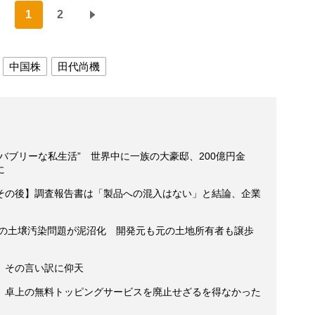
1
2
中国株
田代尚機
バブリーな私生活” 世界中に一族の大豪邸、200億円金
に
その後】調査報告書は「製品への混入はない」と結論、企業
市の土壌汚染問題が泥沼化 開発元も元の土地所有者も譲歩
、その言い訳に仰天
 卓上の無料トッピングサービスを廃止せざるを得なかった