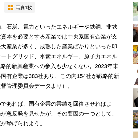
写真1枚
、石炭、電力といったエネルギーや鉄鋼、非鉄
大資本を必要とする産業では中央系国有企業が支
長大産業が多く、成熟した産業ばかりといった印
マートグリッド、水素エネルギー、原子力エネル
戦略的新興産業への参入も少なくない。2023年末
国有企業は383社あり、この内154社が戦略的新
監督管理委員会データより）。
であれば、国有企業の業績を回復させればよ
場が急反発を見せたが、その要因の一つとして、
策が挙げられよう。