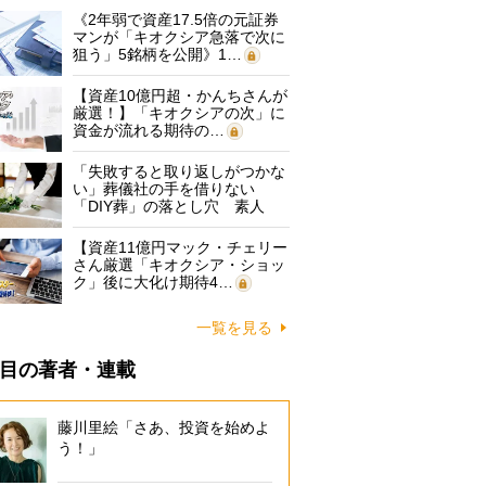
《2年弱で資産17.5倍の元証券
マンが「キオクシア急落で次に
狙う」5銘柄を公開》1…
【資産10億円超・かんちさんが
厳選！】「キオクシアの次」に
資金が流れる期待の…
「失敗すると取り返しがつかな
い」葬儀社の手を借りない
「DIY葬」の落とし穴 素人
に…
【資産11億円マック・チェリー
さん厳選「キオクシア・ショッ
ク」後に大化け期待4…
一覧を見る
目の著者・連載
藤川里絵「さあ、投資を始めよ
う！」