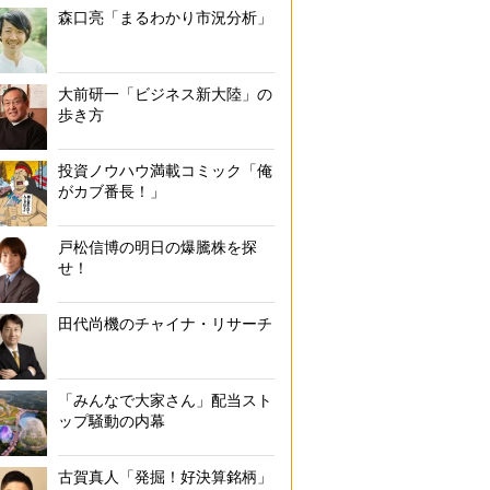
森口亮「まるわかり市況分析」
大前研一「ビジネス新大陸」の
歩き方
投資ノウハウ満載コミック「俺
がカブ番長！」
戸松信博の明日の爆騰株を探
せ！
田代尚機のチャイナ・リサーチ
「みんなで大家さん」配当スト
ップ騒動の内幕
古賀真人「発掘！好決算銘柄」