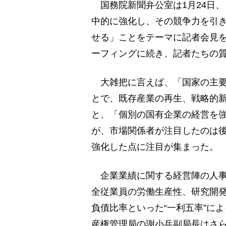
国務院新聞弁公室は1月24日
中的に強化し、その競争力を引
せる」ことをテーマに記者会見
ーフィングに続き、記者たちの
大雑把に言えば、「国家の主要
とで、既存産業の再生、戦略的
と、「個別の国有企業の経営を
が、市場関係者が注目したのは
強化した点に注目が集まった。
企業業績に関する経営陣の人事
全従業員の労働生産性、研究開
負債比率といった“一利五率”に
産権管理局の謝小兵副局長はさら