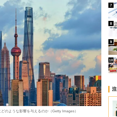
7
8
9
10
注
ような影響を与えるのか（Getty Images）