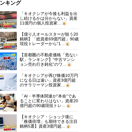
ンキング
「キオクシアが今後も利益を出
し続けるかは分からない」資産
11億円の個人投資家…
【億り人オールスターが狙う20
銘柄】「総資産69億円超」90歳
現役トレーダーから“1…
【首都圏の不動産価格「危ない
駅」ランキング】“中古マンシ
ョン売れ行き鈍化”のワ…
「キオクシアが再び株価10万円
になる日は遠い」資産3億円超
のサラリーマン投資家…
「AI・半導体関連が“本命”であ
ることに変わりはない」資産20
億円超の90歳現役トレ…
【キオクシア・ショック後に
「株価倍増」も期待できる注目
銘柄5選】資産3億円超…