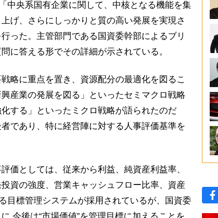
、「中央系国有企業に関して、中核となる機能を集
き上げ、さらにしっかりと質の高い発展を実現さ
を行った。主管部門である国資委幹部によるブリ
質問に答える形でその詳細が示されている。
戦略に重点を置き、資源配分の最適化を図るこ
新興産業の発展を図る」といったセミマクロ戦略
強化する」といったミクロ戦略が語られたのだ
後者であり、特に経営陣に対する人事評価基準を
評価としては、従来から利益、純資産利益率、
発投資の強度、営業キャッシュフロー比率、資産
よる目標管理システムが採用されているが、国資委
に 今後は“市場価値”を管理目標に加えることを