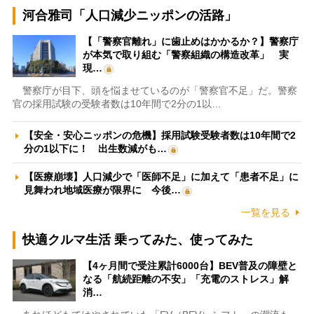
河合雅司「人口減少ニッポンの活路」
【「警察官離れ」に歯止めはかかるか？】警察庁
が本気で取り組む「警察組織の構造改革」 実
現…
警察庁が目下、頭を悩ませているのが「警察官不足」だ。警察
官の採用試験の受験者数は10年間で2分の1以…
【安全・安心ニッポンの危機】採用試験受験者数は10年間で2
分の1以下に！ 出生数減がも…
【医療崩壊】人口減少で「医師不足」に加えて「患者不足」に
見舞われ地域医療が限界に 今後…
一覧を見る
快適クルマ生活 乗ってみた、使ってみた
【4ヶ月間で受注累計6000台】BEV普及の障壁と
なる「航続距離の不安」「充電のストレス」解
消…