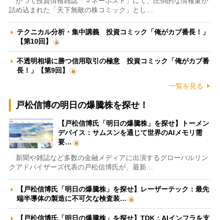
かつて投資情報雑誌「マネーポスト」にて、圧倒的な情報量が
詰め込まれた「天下無敵の株コミック」とし…
テクニカル分析・集中講義 投資コミック「俺がカブ番長！」
【第10回】
不透明相場に勝つ信用取引の極意 投資コミック「俺がカブ番
長！」【第9回】
一覧を見る
戸松信博の明日の爆騰株を探せ！
【戸松信博氏「明日の爆騰株」を探せ】トーメン
デバイス：サムスンを通じて世界のAIメモリ需
要…
新聞や雑誌など多数の金融メディアに出演するグローバルリン
クアドバイザーズ代表の戸松信博氏が、最新…
【戸松信博氏「明日の爆騰株」を探せ】レーザーテック：最先
端半導体の製造に不可欠な検査装…
【戸松信博氏「明日の爆騰株」を探せ】TDK：AIインフラを支