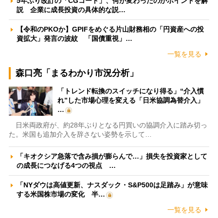
5年ぶり改訂の「CGコード」、何が変わったのかポイントを解
説 企業に成長投資の具体的な説…
【令和のPKOか】GPIFをめぐる片山財務相の「円資産への投
資拡大」発言の波紋 「国債重視」…
一覧を見る
森口亮「まるわかり市況分析」
「トレンド転換のスイッチになり得る」“介入慣
れ”した市場心理を変える「日米協調為替介入」
…
日米両政府が、約28年ぶりとなる円買いの協調介入に踏み切っ
た。米国も追加介入を辞さない姿勢を示して…
「キオクシア急落で含み損が膨らんで…」損失を投資家として
の成長につなげる4つの視点 …
「NYダウは高値更新、ナスダック・S&P500は足踏み」が意味
する米国株市場の変化 半…
一覧を見る