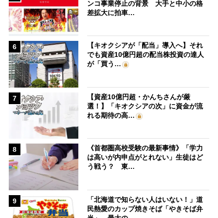
ンコ事業停止の背景 大手と中小の格
差拡大に拍車…
【キオクシアが「配当」導入へ】それ
6
でも資産10億円超の配当株投資の達人
が「買う…
【資産10億円超・かんちさんが厳
7
選！】「キオクシアの次」に資金が流
れる期待の高…
《首都圏高校受験の最新事情》「学力
8
は高いが内申点がとれない」生徒はど
う戦う？ 東…
「北海道で知らない人はいない！」道
9
民熱愛のカップ焼きそば「やきそば弁
当」、最大の…