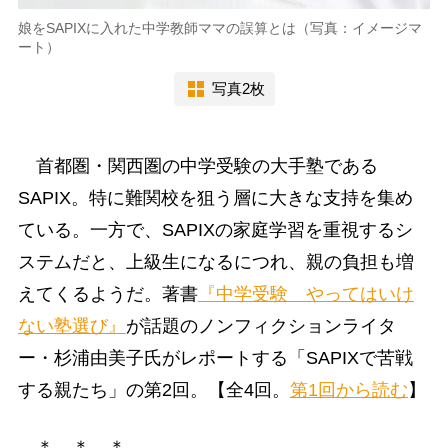
娘をSAPIXに入れた中学教師ママの誤算とは（写真：イメージマ
ート）
写真2枚
首都圏・関西圏の中学受験の大手塾である
SAPIX。特に難関校を狙う層に大きな支持を集め
ている。一方で、SAPIXの家庭学習を重視するシ
ステムだと、上級生になるにつれ、親の負担も増
えてくるようだ。著書
『中学受験 やってはいけ
ない塾選び』
が話題のノンフィクションライタ
ー・杉浦由美子氏がレポートする「SAPIXで苦戦
する親たち」の第2回。【全4回。
第1回から読む
】
＊ ＊ ＊