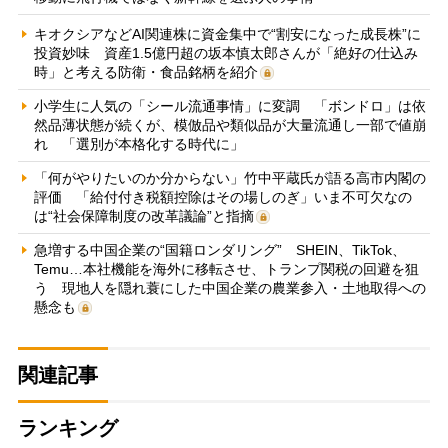
キオクシアなどAI関連株に資金集中で“割安になった成長株”に
投資妙味 資産1.5億円超の坂本慎太郎さんが「絶好の仕込み
時」と考える防衛・食品銘柄を紹介
小学生に人気の「シール流通事情」に変調 「ボンドロ」は依
然品薄状態が続くが、模倣品や類似品が大量流通し一部で値崩
れ 「選別が本格化する時代に」
「何がやりたいのか分からない」竹中平蔵氏が語る高市内閣の
評価 「給付付き税額控除はその場しのぎ」いま不可欠なの
は“社会保障制度の改革議論”と指摘
急増する中国企業の“国籍ロンダリング” SHEIN、TikTok、
Temu…本社機能を海外に移転させ、トランプ関税の回避を狙
う 現地人を隠れ蓑にした中国企業の農業参入・土地取得への
懸念も
関連記事
ランキング