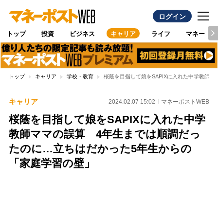
ログイン
トップ
投資
ビジネス
キャリア
ライフ
マネー
トップ
キャリア
学校・教育
桜蔭を目指して娘をSAPIXに入れた中学教師
キャリア
2024.02.07 15:02
マネーポストWEB
桜蔭を目指して娘をSAPIXに入れた中学
教師ママの誤算 4年生までは順調だっ
たのに…立ちはだかった5年生からの
「家庭学習の壁」
Loaded
:
100.00%
/
Unmute