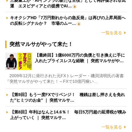
三菱重工が「AIインフラの新たな主役」として再評価される気
運 エヌビディアとの提携でAI…
キオクシアHD「7万円割れからの急反発」は再びの上昇局面へ
の反転シグナルか？ 市場のムー…
一覧を見る
突然マルサがやって来た！
【最終回】1億6000万円の負債と引き換えに手に
入れたプライスレスな経験 ｜ 突然マルサがや…
2009年12月に発行された元FXトレーダー・磯貝清明氏の著書
『突然マルサがやって来た！～FXで10億円稼い…
【第9回】もう一度FXでリベンジ！ 種銭は差し押さえを免れ
た”ヒミツのお金” ｜ 突然マルサ…
【第8回】年利はなんと14.6％！ 毎日5万円超の延滞税が積み
上がっていく ｜ 突然マルサ…
一覧を見る