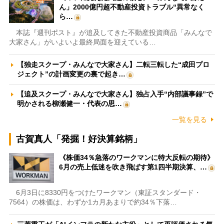
ん」2000億円超不動産投資トラブル“異常なく
ら…
本誌『週刊ポスト』が追及してきた不動産投資商品「みんなで
大家さん」がいよいよ最終局面を迎えている…
【独走スクープ・みんなで大家さん】二転三転した“成田プロ
ジェクト”の計画変更の裏で起き…
【追及スクープ・みんなで大家さん】独占入手“内部議事録”で
明かされる柳瀬健一・代表の思…
一覧を見る
古賀真人「発掘！好決算銘柄」
《株価34％急落のワークマンに特大反転の期待》
6月の売上低迷を吹き飛ばす第1四半期決算、…
6月3日に8330円をつけたワークマン（東証スタンダード・
7564）の株価は、わずか1カ月あまりで約34％下落…