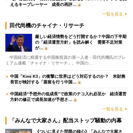
えるキープレーヤー 成長の再評…
一覧を見る
田代尚機のチャイナ・リサーチ
厳しい経済情勢をどう打開するか？中国の下半期
の「経済運営方針」を読み解く 需要不足対策
が…
中国経済に精通する中国株投資の第一人者・田代尚機氏のプレ
ミアム連載「チャイナ・リサーチ」。中国の…
中国「Kimi K3」の衝撃に世界はどう対応するのか？ 米財務
長官が検討する「蒸留を行う中国…
中国経済“予想外の低成長”で政策のテコ入れ必至か 経済運営
方針の修正で成長加速が予想さ…
一覧を見る
「みんなで大家さん」配当ストップ騒動の内幕
《ついに見えた問題の核心》「みんなで大家さ