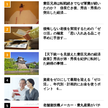
豊臣兄弟は転戦続きでなぜ軍費が続い
1
たのか？ 信長亡き後、秀吉・秀長の
突出した経済…
後悔しない老後を実現するための「ゼ
2
ロ活」の極意 「思い入れある品こそ
早めに手放す…
【天下統一を見据えた豊臣兄弟の経済
3
政策】秀吉が弟・秀長を紀伊に転封し
た納得の事情…
資産をゼロにして最期を迎える「ゼロ
4
活」、年代別・計画的にお金を使うポ
イント 6…
老舗遊技機メーカー・豊丸産業がパチ
5