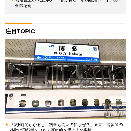
幼稚舎上がりは別格？ 私が見た「本物慶應ボーイ」の
金銭感覚
注目TOPIC
「約5時間かかるし、料金も高いのになぜ？」東京～博多間の
移動に飛行機ではなく新幹線を選ぶ人の事情