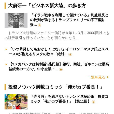
大前研一「ビジネス新大陸」の歩き方
「イラン戦争を利用して儲けている」利益相反と
の批判が強まるトランプファミリーの不正蓄財
疑…
トランプ大統領のファミリー信託が今年1～3月に3000回以上も
の証券取引を行っていたことが明らかになり…
「いつ暴発してもおかしくはない」イーロン・マスク氏とスペ
ースXが抱えるリスクの数々「絶対…
【3メガバンクは純利益5兆円超】銀行、商社、ゼネコンは最高
益続出の一方で、中小企業・…
一覧を見る
投資ノウハウ満載コミック「俺がカブ番長！」
「売り時」を逃さないトレンド見極め術 投資コ
ミック「俺がカブ番長！」【第11回】