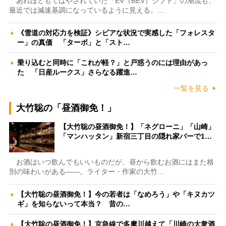
あれほどもてはやされていた「EV（BEV）シフト」の潮流も、
最近では減速基調になっているように見える。…
《雪道の対応力を検証》シビアな状況で実感した「フォレスタ
ー」の真価 「ターボ」と「スト…
乗り込むと同時に「これが軽？」と戸惑うのには理由があっ
た 「日産ルークス」さらなる躍進…
一覧を見る
大竹聡の「昼酒御免！」
【大竹聡の昼酒御免！】「ネグローニ」「山崎」
「マンハッタン」新宿三丁目の隠れ家バーで1…
お酒はいつ飲んでもいいものだが、昼から飲むお酒にはまた格
別の味わいがある――。ライター・作家の大竹…
【大竹聡の昼酒御免！】今の若者は「なめろう」や「キヌカツ
ギ」を知らないって本当？ 昔の…
【大竹聡の昼酒御免！】京急線で多摩川越えて「川崎の大衆酒