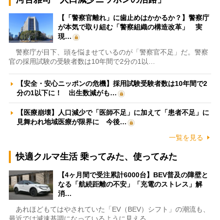
【「警察官離れ」に歯止めはかかるか？】警察庁
が本気で取り組む「警察組織の構造改革」 実
現…
警察庁が目下、頭を悩ませているのが「警察官不足」だ。警察
官の採用試験の受験者数は10年間で2分の1以…
【安全・安心ニッポンの危機】採用試験受験者数は10年間で2
分の1以下に！ 出生数減がも…
【医療崩壊】人口減少で「医師不足」に加えて「患者不足」に
見舞われ地域医療が限界に 今後…
一覧を見る
快適クルマ生活 乗ってみた、使ってみた
【4ヶ月間で受注累計6000台】BEV普及の障壁と
なる「航続距離の不安」「充電のストレス」解
消…
あれほどもてはやされていた「EV（BEV）シフト」の潮流も、
最近では減速基調になっているように見える。…