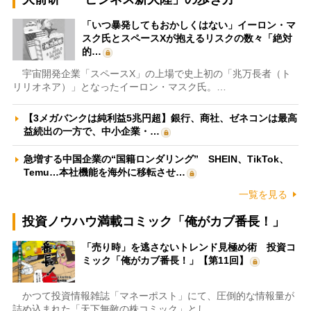
「いつ暴発してもおかしくはない」イーロン・マ
スク氏とスペースXが抱えるリスクの数々「絶対
的…
宇宙開発企業「スペースX」の上場で史上初の「兆万長者（ト
リリオネア）」となったイーロン・マスク氏。…
【3メガバンクは純利益5兆円超】銀行、商社、ゼネコンは最高
益続出の一方で、中小企業・…
急増する中国企業の“国籍ロンダリング” SHEIN、TikTok、
Temu…本社機能を海外に移転させ…
一覧を見る
投資ノウハウ満載コミック「俺がカブ番長！」
「売り時」を逃さないトレンド見極め術 投資コ
ミック「俺がカブ番長！」【第11回】
かつて投資情報雑誌「マネーポスト」にて、圧倒的な情報量が
詰め込まれた「天下無敵の株コミック」とし…