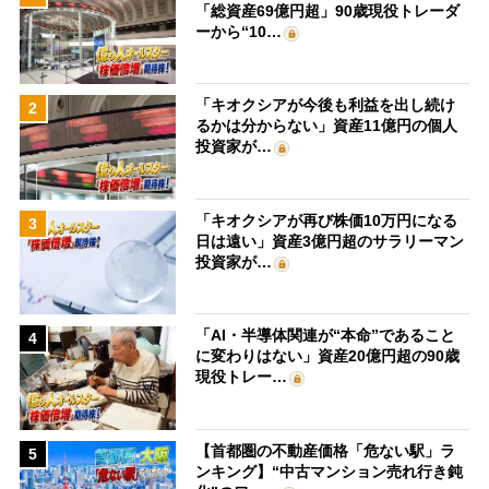
「総資産69億円超」90歳現役トレーダ
ーから“10…
「キオクシアが今後も利益を出し続け
2
るかは分からない」資産11億円の個人
投資家が…
「キオクシアが再び株価10万円になる
3
日は遠い」資産3億円超のサラリーマン
投資家が…
「AI・半導体関連が“本命”であること
4
に変わりはない」資産20億円超の90歳
現役トレー…
【首都圏の不動産価格「危ない駅」ラ
5
ンキング】“中古マンション売れ行き鈍