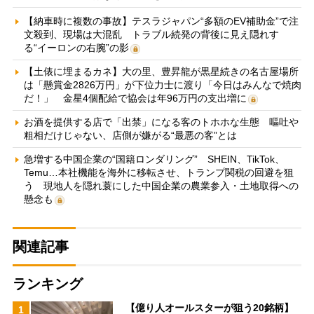
【納車時に複数の事故】テスラジャパン“多額のEV補助金”で注
文殺到、現場は大混乱 トラブル続発の背後に見え隠れす
る“イーロンの右腕”の影
【土俵に埋まるカネ】大の里、豊昇龍が黒星続きの名古屋場所
は「懸賞金2826万円」が下位力士に渡り「今日はみんなで焼肉
だ！」 金星4個配給で協会は年96万円の支出増に
お酒を提供する店で「出禁」になる客のトホホな生態 嘔吐や
粗相だけじゃない、店側が嫌がる“最悪の客”とは
急増する中国企業の“国籍ロンダリング” SHEIN、TikTok、
Temu…本社機能を海外に移転させ、トランプ関税の回避を狙
う 現地人を隠れ蓑にした中国企業の農業参入・土地取得への
懸念も
関連記事
ランキング
【億り人オールスターが狙う20銘柄】
1