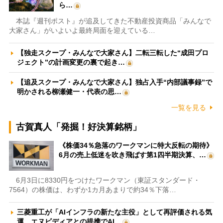
ら…
本誌『週刊ポスト』が追及してきた不動産投資商品「みんなで
大家さん」がいよいよ最終局面を迎えている…
【独走スクープ・みんなで大家さん】二転三転した“成田プロ
ジェクト”の計画変更の裏で起き…
【追及スクープ・みんなで大家さん】独占入手“内部議事録”で
明かされる柳瀬健一・代表の思…
一覧を見る
古賀真人「発掘！好決算銘柄」
《株価34％急落のワークマンに特大反転の期待》
6月の売上低迷を吹き飛ばす第1四半期決算、…
6月3日に8330円をつけたワークマン（東証スタンダード・
7564）の株価は、わずか1カ月あまりで約34％下落…
三菱重工が「AIインフラの新たな主役」として再評価される気
運 エヌビディアとの提携でAI…