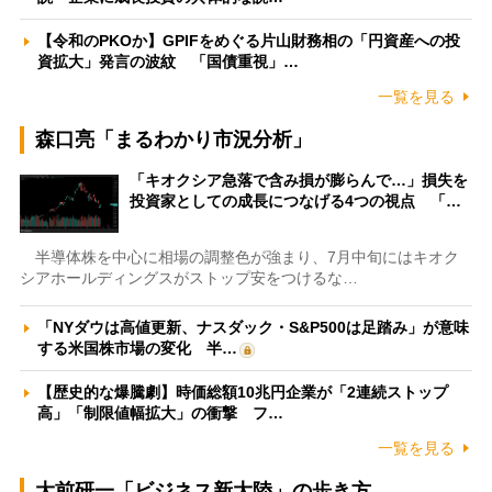
【令和のPKOか】GPIFをめぐる片山財務相の「円資産への投
資拡大」発言の波紋 「国債重視」…
一覧を見る
森口亮「まるわかり市況分析」
「キオクシア急落で含み損が膨らんで…」損失を
投資家としての成長につなげる4つの視点 「…
半導体株を中心に相場の調整色が強まり、7月中旬にはキオク
シアホールディングスがストップ安をつけるな…
「NYダウは高値更新、ナスダック・S&P500は足踏み」が意味
する米国株市場の変化 半…
【歴史的な爆騰劇】時価総額10兆円企業が「2連続ストップ
高」「制限値幅拡大」の衝撃 フ…
一覧を見る
大前研一「ビジネス新大陸」の歩き方