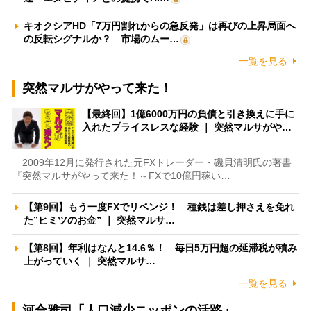
キオクシアHD「7万円割れからの急反発」は再びの上昇局面へ
の反転シグナルか？ 市場のムー…
一覧を見る
突然マルサがやって来た！
【最終回】1億6000万円の負債と引き換えに手に
入れたプライスレスな経験 ｜ 突然マルサがや…
2009年12月に発行された元FXトレーダー・磯貝清明氏の著書
『突然マルサがやって来た！～FXで10億円稼い…
【第9回】もう一度FXでリベンジ！ 種銭は差し押さえを免れ
た”ヒミツのお金” ｜ 突然マルサ…
【第8回】年利はなんと14.6％！ 毎日5万円超の延滞税が積み
上がっていく ｜ 突然マルサ…
一覧を見る
河合雅司「人口減少ニッポンの活路」