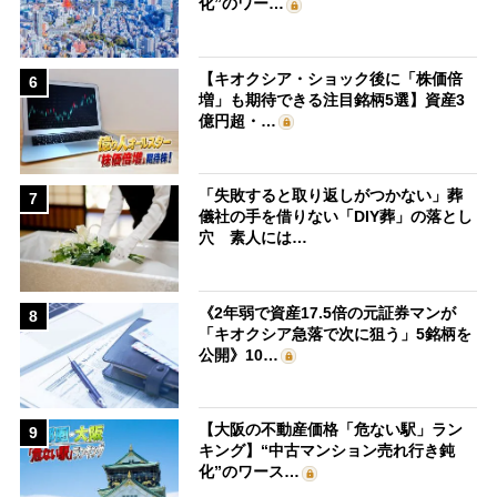
化”のワー…
【キオクシア・ショック後に「株価倍
6
増」も期待できる注目銘柄5選】資産3
億円超・…
「失敗すると取り返しがつかない」葬
7
儀社の手を借りない「DIY葬」の落とし
穴 素人には…
《2年弱で資産17.5倍の元証券マンが
8
「キオクシア急落で次に狙う」5銘柄を
公開》10…
【大阪の不動産価格「危ない駅」ラン
9
キング】“中古マンション売れ行き鈍
化”のワース…