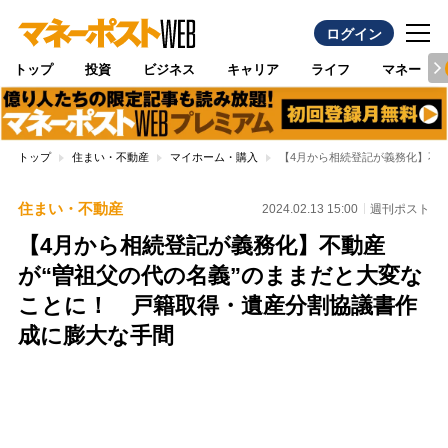
ログイン
トップ
投資
ビジネス
キャリア
ライフ
マネー
トップ
住まい・不動産
マイホーム・購入
【4月から相続登記が義務化】不
住まい・不動産
2024.02.13 15:00
週刊ポスト
【4月から相続登記が義務化】不動産
が“曽祖父の代の名義”のままだと大変な
ことに！ 戸籍取得・遺産分割協議書作
成に膨大な手間
Loaded
:
100.00%
/
Unmute