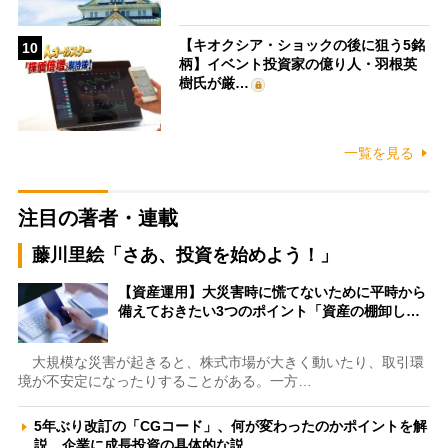
【キオクシア・ショックの後に狙う5銘
10
柄】イベント投資家の億り人・羽根英
樹氏が厳…
一覧を見る
注目の著者・連載
藤川里絵「さあ、投資を始めよう！」
【資産運用】大災害時に慌てないために平時から
備えておきたい3つのポイント「資産の棚卸し…
大規模な災害が起きると、株式市場が大きく動いたり、取引環
境が不安定になったりすることがある。一方…
5年ぶり改訂の「CGコード」、何が変わったのかポイントを解
説 企業に成長投資の具体的な説…