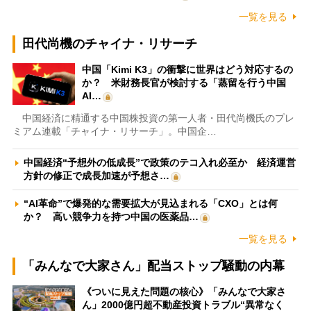
一覧を見る
田代尚機のチャイナ・リサーチ
中国「Kimi K3」の衝撃に世界はどう対応するの
か？ 米財務長官が検討する「蒸留を行う中国
AI…
中国経済に精通する中国株投資の第一人者・田代尚機氏のプレ
ミアム連載「チャイナ・リサーチ」。中国企…
中国経済“予想外の低成長”で政策のテコ入れ必至か 経済運営
方針の修正で成長加速が予想さ…
“AI革命”で爆発的な需要拡大が見込まれる「CXO」とは何
か？ 高い競争力を持つ中国の医薬品…
一覧を見る
「みんなで大家さん」配当ストップ騒動の内幕
《ついに見えた問題の核心》「みんなで大家さ
ん」2000億円超不動産投資トラブル“異常なく