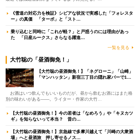
《雪道の対応力を検証》シビアな状況で実感した「フォレスタ
ー」の真価 「ターボ」と「スト…
乗り込むと同時に「これが軽？」と戸惑うのには理由があっ
た 「日産ルークス」さらなる躍進…
一覧を見る
大竹聡の「昼酒御免！」
【大竹聡の昼酒御免！】「ネグローニ」「山崎」
「マンハッタン」新宿三丁目の隠れ家バーで1…
お酒はいつ飲んでもいいものだが、昼から飲むお酒にはまた格
別の味わいがある――。ライター・作家の大竹…
【大竹聡の昼酒御免！】今の若者は「なめろう」や「キヌカツ
ギ」を知らないって本当？ 昔の…
【大竹聡の昼酒御免！】京急線で多摩川越えて「川崎の大衆酒
場」へと昼酒旅 押し寄せるノス…