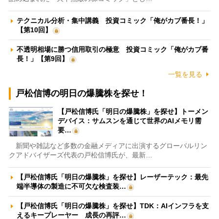
テクニカル分析・集中講義 投資コミック「俺がカブ番長！」
【第10回】
不透明相場に勝つ信用取引の極意 投資コミック「俺がカブ番
長！」【第9回】
一覧を見る
戸松信博の明日の爆騰株を探せ！
【戸松信博氏「明日の爆騰株」を探せ】トーメン
デバイス：サムスンを通じて世界のAIメモリ需
要…
新聞や雑誌など多数の金融メディアに出演するグローバルリン
クアドバイザーズ代表の戸松信博氏が、最新…
【戸松信博氏「明日の爆騰株」を探せ】レーザーテック：最先
端半導体の製造に不可欠な検査装…
【戸松信博氏「明日の爆騰株」を探せ】TDK：AIインフラを支
えるキープレーヤー 成長の再評…