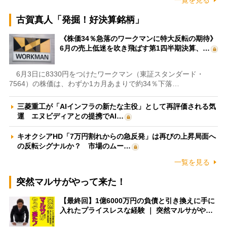
一覧を見る
古賀真人「発掘！好決算銘柄」
《株価34％急落のワークマンに特大反転の期待》
6月の売上低迷を吹き飛ばす第1四半期決算、…
6月3日に8330円をつけたワークマン（東証スタンダード・
7564）の株価は、わずか1カ月あまりで約34％下落…
三菱重工が「AIインフラの新たな主役」として再評価される気
運 エヌビディアとの提携でAI…
キオクシアHD「7万円割れからの急反発」は再びの上昇局面へ
の反転シグナルか？ 市場のムー…
一覧を見る
突然マルサがやって来た！
【最終回】1億6000万円の負債と引き換えに手に
入れたプライスレスな経験 ｜ 突然マルサがや…