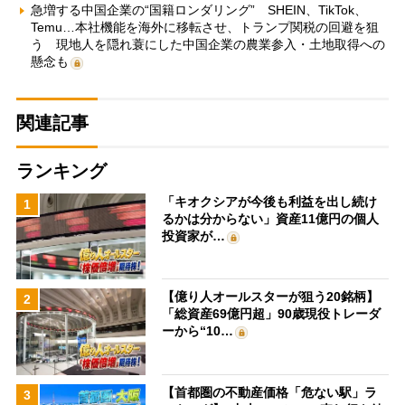
急増する中国企業の“国籍ロンダリング” SHEIN、TikTok、
Temu…本社機能を海外に移転させ、トランプ関税の回避を狙
う 現地人を隠れ蓑にした中国企業の農業参入・土地取得への
懸念も
関連記事
ランキング
「キオクシアが今後も利益を出し続け
1
るかは分からない」資産11億円の個人
投資家が…
【億り人オールスターが狙う20銘柄】
2
「総資産69億円超」90歳現役トレーダ
ーから“10…
【首都圏の不動産価格「危ない駅」ラ
3