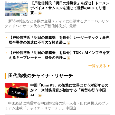
【戸松信博氏「明日の爆騰株」を探せ】トーメン
デバイス：サムスンを通じて世界のAIメモリ需
要…
新聞や雑誌など多数の金融メディアに出演するグローバルリン
クアドバイザーズ代表の戸松信博氏が、最新…
【戸松信博氏「明日の爆騰株」を探せ】レーザーテック：最先
端半導体の製造に不可欠な検査装…
【戸松信博氏「明日の爆騰株」を探せ】TDK：AIインフラを支
えるキープレーヤー 成長の再評…
一覧を見る
田代尚機のチャイナ・リサーチ
中国「Kimi K3」の衝撃に世界はどう対応するの
か？ 米財務長官が検討する「蒸留を行う中国
AI…
中国経済に精通する中国株投資の第一人者・田代尚機氏のプレ
ミアム連載「チャイナ・リサーチ」。中国企…