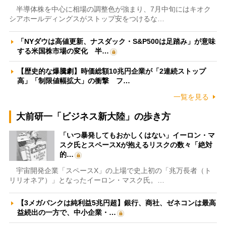
半導体株を中心に相場の調整色が強まり、7月中旬にはキオク
シアホールディングスがストップ安をつけるな…
「NYダウは高値更新、ナスダック・S&P500は足踏み」が意味
する米国株市場の変化 半…
【歴史的な爆騰劇】時価総額10兆円企業が「2連続ストップ
高」「制限値幅拡大」の衝撃 フ…
一覧を見る
大前研一「ビジネス新大陸」の歩き方
「いつ暴発してもおかしくはない」イーロン・マ
スク氏とスペースXが抱えるリスクの数々「絶対
的…
宇宙開発企業「スペースX」の上場で史上初の「兆万長者（ト
リリオネア）」となったイーロン・マスク氏。…
【3メガバンクは純利益5兆円超】銀行、商社、ゼネコンは最高
益続出の一方で、中小企業・…