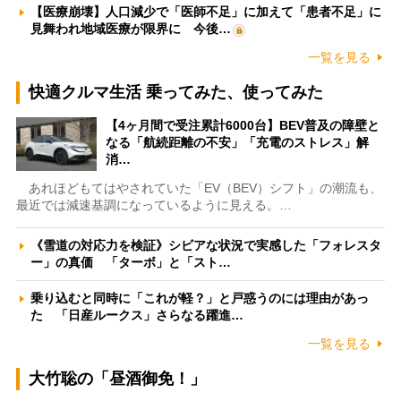
【医療崩壊】人口減少で「医師不足」に加えて「患者不足」に
見舞われ地域医療が限界に 今後…
一覧を見る
快適クルマ生活 乗ってみた、使ってみた
【4ヶ月間で受注累計6000台】BEV普及の障壁と
なる「航続距離の不安」「充電のストレス」解
消…
あれほどもてはやされていた「EV（BEV）シフト」の潮流も、
最近では減速基調になっているように見える。…
《雪道の対応力を検証》シビアな状況で実感した「フォレスタ
ー」の真価 「ターボ」と「スト…
乗り込むと同時に「これが軽？」と戸惑うのには理由があっ
た 「日産ルークス」さらなる躍進…
一覧を見る
大竹聡の「昼酒御免！」