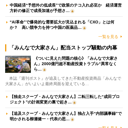
中国経済“予想外の低成長”で政策のテコ入れ必至か 経済運営
方針の修正で成長加速が予想さ…
“AI革命”で爆発的な需要拡大が見込まれる「CXO」とは何
か？ 高い競争力を持つ中国の医薬品…
一覧を見る
「みんなで大家さん」配当ストップ騒動の内幕
《ついに見えた問題の核心》「みんなで大家さ
ん」2000億円超不動産投資トラブル“異常なく
ら…
本誌『週刊ポスト』が追及してきた不動産投資商品「みんなで
大家さん」がいよいよ最終局面を迎えている…
【独走スクープ・みんなで大家さん】二転三転した“成田プロ
ジェクト”の計画変更の裏で起き…
【追及スクープ・みんなで大家さん】独占入手“内部議事録”で
明かされる柳瀬健一・代表の思…