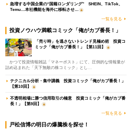
急増する中国企業の“国籍ロンダリング” SHEIN、TikTok、
Temu…本社機能を海外に移転させ…
一覧を見る
投資ノウハウ満載コミック「俺がカブ番長！」
「売り時」を逃さないトレンド見極め術 投資コ
ミック「俺がカブ番長！」【第11回】
かつて投資情報雑誌「マネーポスト」にて、圧倒的な情報量が
詰め込まれた「天下無敵の株コミック」とし…
テクニカル分析・集中講義 投資コミック「俺がカブ番長！」
【第10回】
不透明相場に勝つ信用取引の極意 投資コミック「俺がカブ番
長！」【第9回】
一覧を見る
戸松信博の明日の爆騰株を探せ！