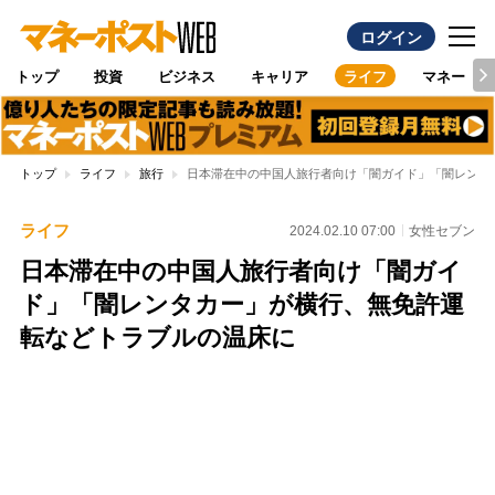
ログイン
トップ
投資
ビジネス
キャリア
ライフ
マネー
トップ
ライフ
旅行
日本滞在中の中国人旅行者向け「闇ガイド」「闇レンタ
ライフ
2024.02.10 07:00
女性セブン
日本滞在中の中国人旅行者向け「闇ガイ
ド」「闇レンタカー」が横行、無免許運
転などトラブルの温床に
Loaded
:
100.00%
/
Unmute