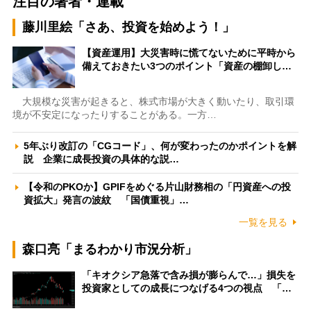
注目の著者・連載
藤川里絵「さあ、投資を始めよう！」
【資産運用】大災害時に慌てないために平時から
備えておきたい3つのポイント「資産の棚卸し…
大規模な災害が起きると、株式市場が大きく動いたり、取引環
境が不安定になったりすることがある。一方…
5年ぶり改訂の「CGコード」、何が変わったのかポイントを解
説 企業に成長投資の具体的な説…
【令和のPKOか】GPIFをめぐる片山財務相の「円資産への投
資拡大」発言の波紋 「国債重視」…
一覧を見る
森口亮「まるわかり市況分析」
「キオクシア急落で含み損が膨らんで…」損失を
投資家としての成長につなげる4つの視点 「…