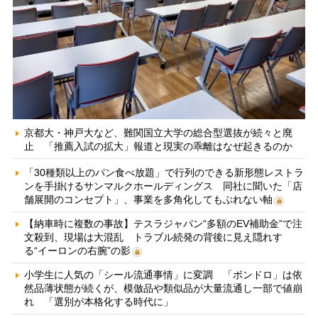
京都大・神戸大など、難関国立大学の総合型選抜が続々と廃
止 「推薦入試の拡大」報道と現実の乖離はなぜ起きるのか
「30種類以上のパン食べ放題」で行列のできる新形態レストラ
ンを手掛けるサンマルクホールディングス 同社に聞いた「店
舗展開のコンセプト」、事業を多角化してもぶれない軸
【納車時に複数の事故】テスラジャパン“多額のEV補助金”で注
文殺到、現場は大混乱 トラブル続発の背後に見え隠れす
る“イーロンの右腕”の影
小学生に人気の「シール流通事情」に変調 「ボンドロ」は依
然品薄状態が続くが、模倣品や類似品が大量流通し一部で値崩
れ 「選別が本格化する時代に」