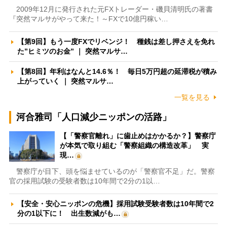
2009年12月に発行された元FXトレーダー・磯貝清明氏の著書
『突然マルサがやって来た！～FXで10億円稼い…
【第9回】もう一度FXでリベンジ！ 種銭は差し押さえを免れ
た”ヒミツのお金” ｜ 突然マルサ…
【第8回】年利はなんと14.6％！ 毎日5万円超の延滞税が積み
上がっていく ｜ 突然マルサ…
一覧を見る
河合雅司「人口減少ニッポンの活路」
【「警察官離れ」に歯止めはかかるか？】警察庁
が本気で取り組む「警察組織の構造改革」 実
現…
警察庁が目下、頭を悩ませているのが「警察官不足」だ。警察
官の採用試験の受験者数は10年間で2分の1以…
【安全・安心ニッポンの危機】採用試験受験者数は10年間で2
分の1以下に！ 出生数減がも…