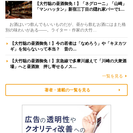
【大竹聡の昼酒御免！】「ネグローニ」「山崎」
「マンハッタン」新宿三丁目の隠れ家バーで1…
お酒はいつ飲んでもいいものだが、昼から飲むお酒にはまた格
別の味わいがある――。ライター・作家の大竹…
【大竹聡の昼酒御免！】今の若者は「なめろう」や「キヌカツ
ギ」を知らないって本当？ 昔の…
【大竹聡の昼酒御免！】京急線で多摩川越えて「川崎の大衆酒
場」へと昼酒旅 押し寄せるノス…
一覧を見る
著者・連載の一覧を見る