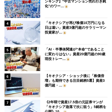
ンキング】“中古マンション売れ行き鈍
化”のワー…
「キオクシアが再び株価10万円になる
4
日は遠い」資産3億円超のサラリーマン
投資家が…
「AI・半導体関連が“本命”であること
5
に変わりはない」資産20億円超の90歳
現役トレー…
【キオクシア・ショック後に「株価倍
6
増」も期待できる注目銘柄5選】資産3
億円超・…
《2年弱で資産17.5倍の元証券マンが
7
「キオクシア急落で次に狙う」5銘柄を
公開》10…