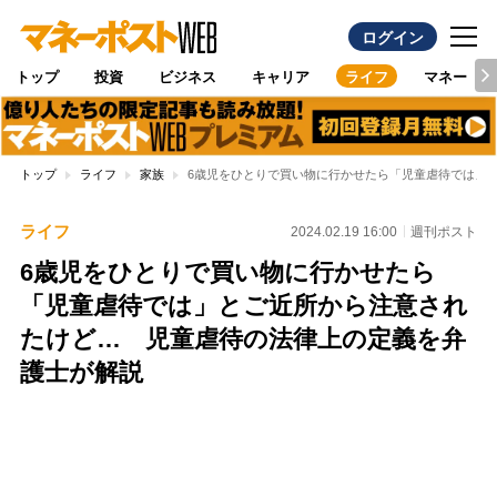
ログイン
トップ
投資
ビジネス
キャリア
ライフ
マネー
トップ
ライフ
家族
6歳児をひとりで買い物に行かせたら「児童虐待では」
ライフ
2024.02.19 16:00
週刊ポスト
6歳児をひとりで買い物に行かせたら
「児童虐待では」とご近所から注意され
たけど… 児童虐待の法律上の定義を弁
護士が解説
Loaded
:
100.00%
/
Unmute