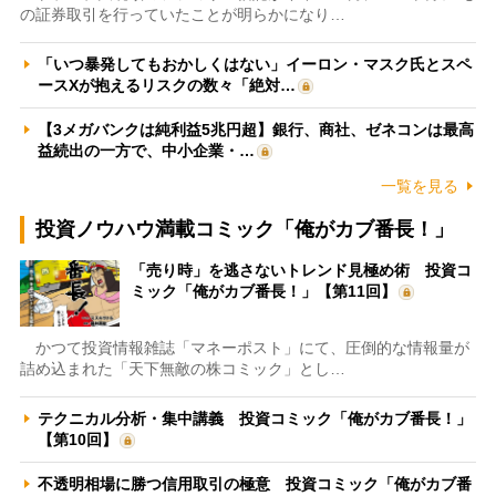
の証券取引を行っていたことが明らかになり…
「いつ暴発してもおかしくはない」イーロン・マスク氏とスペ
ースXが抱えるリスクの数々「絶対…
【3メガバンクは純利益5兆円超】銀行、商社、ゼネコンは最高
益続出の一方で、中小企業・…
一覧を見る
投資ノウハウ満載コミック「俺がカブ番長！」
「売り時」を逃さないトレンド見極め術 投資コ
ミック「俺がカブ番長！」【第11回】
かつて投資情報雑誌「マネーポスト」にて、圧倒的な情報量が
詰め込まれた「天下無敵の株コミック」とし…
テクニカル分析・集中講義 投資コミック「俺がカブ番長！」
【第10回】
不透明相場に勝つ信用取引の極意 投資コミック「俺がカブ番