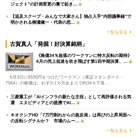
ジェクト”の計画変更の裏で起き…
【追及スクープ・みんなで大家さん】独占入手“内部議事録”で
明かされる柳瀬健一・代表の思…
一覧を見る
古賀真人「発掘！好決算銘柄」
《株価34％急落のワークマンに特大反転の期待》
6月の売上低迷を吹き飛ばす第1四半期決算、…
6月3日に8330円をつけたワークマン（東証スタンダード・
7564）の株価は、わずか1カ月あまりで約34％下落…
三菱重工が「AIインフラの新たな主役」として再評価される気
運 エヌビディアとの提携でAI…
キオクシアHD「7万円割れからの急反発」は再びの上昇局面へ
の反転シグナルか？ 市場のムー…
一覧を見る