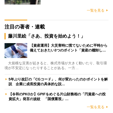
一覧を見る
注目の著者・連載
藤川里絵「さあ、投資を始めよう！」
【資産運用】大災害時に慌てないために平時から
備えておきたい3つのポイント「資産の棚卸し…
大規模な災害が起きると、株式市場が大きく動いたり、取引環
境が不安定になったりすることがある。一方…
5年ぶり改訂の「CGコード」、何が変わったのかポイントを解
説 企業に成長投資の具体的な説…
【令和のPKOか】GPIFをめぐる片山財務相の「円資産への投
資拡大」発言の波紋 「国債重視」…
一覧を見る