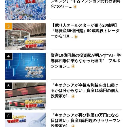
ンキング】“中古マンション売れ行き鈍
化”のワー…
【億り人オールスターが狙う20銘柄】
3
「総資産69億円超」90歳現役トレーダ
ーから“10…
資産10億円超の投資家が明かす“AI・半
4
導体相場に乗らなかった理由” フルポ
ジション…
「キオクシアが今後も利益を出し続け
5
るかは分からない」資産11億円の個人
投資家が…
「キオクシアが再び株価10万円になる
6
日は遠い」資産3億円超のサラリーマン
投資家が…