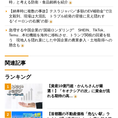
時」と考える防衛・食品銘柄を紹介
【納車時に複数の事故】テスラジャパン“多額のEV補助金”で注
文殺到、現場は大混乱 トラブル続発の背後に見え隠れす
る“イーロンの右腕”の影
急増する中国企業の“国籍ロンダリング” SHEIN、TikTok、
Temu…本社機能を海外に移転させ、トランプ関税の回避を狙
う 現地人を隠れ蓑にした中国企業の農業参入・土地取得への
懸念も
関連記事
ランキング
【資産10億円超・かんちさんが厳
1
選！】「キオクシアの次」に資金が流
れる期待の高…
【首都圏の不動産価格「危ない駅」ラ
2