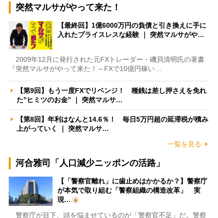
突然マルサがやって来た！
【最終回】1億6000万円の負債と引き換えに手に
入れたプライスレスな経験 ｜ 突然マルサがや…
2009年12月に発行された元FXトレーダー・磯貝清明氏の著書
『突然マルサがやって来た！～FXで10億円稼い…
【第9回】もう一度FXでリベンジ！ 種銭は差し押さえを免れ
た”ヒミツのお金” ｜ 突然マルサ…
【第8回】年利はなんと14.6％！ 毎日5万円超の延滞税が積み
上がっていく ｜ 突然マルサ…
一覧を見る
河合雅司「人口減少ニッポンの活路」
【「警察官離れ」に歯止めはかかるか？】警察庁
が本気で取り組む「警察組織の構造改革」 実
現…
警察庁が目下、頭を悩ませているのが「警察官不足」だ。警察