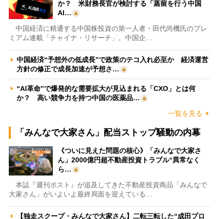
か？ 米財務長官が検討する「蒸留を行う中国
AI…
中国経済に精通する中国株投資の第一人者・田代尚機氏のプレ
ミアム連載「チャイナ・リサーチ」。中国企…
中国経済“予想外の低成長”で政策のテコ入れ必至か 経済運営
方針の修正で成長加速が予想さ…
“AI革命”で爆発的な需要拡大が見込まれる「CXO」とは何
か？ 高い競争力を持つ中国の医薬品…
一覧を見る
「みんなで大家さん」配当ストップ騒動の内幕
《ついに見えた問題の核心》「みんなで大家さ
ん」2000億円超不動産投資トラブル“異常なく
ら…
本誌『週刊ポスト』が追及してきた不動産投資商品「みんなで
大家さん」がいよいよ最終局面を迎えている…
【独走スクープ・みんなで大家さん】二転三転した“成田プロ