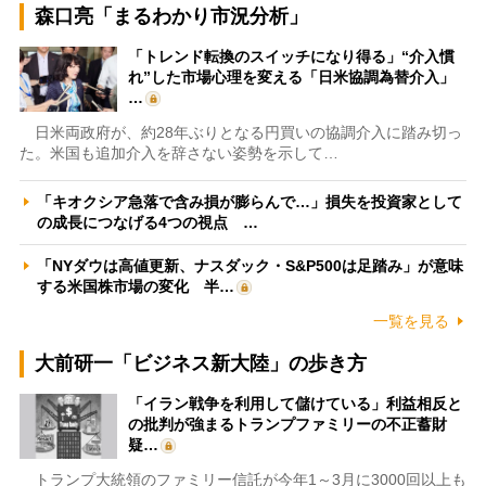
森口亮「まるわかり市況分析」
「トレンド転換のスイッチになり得る」“介入慣
れ”した市場心理を変える「日米協調為替介入」
…
日米両政府が、約28年ぶりとなる円買いの協調介入に踏み切っ
た。米国も追加介入を辞さない姿勢を示して…
「キオクシア急落で含み損が膨らんで…」損失を投資家として
の成長につなげる4つの視点 …
「NYダウは高値更新、ナスダック・S&P500は足踏み」が意味
する米国株市場の変化 半…
一覧を見る
大前研一「ビジネス新大陸」の歩き方
「イラン戦争を利用して儲けている」利益相反と
の批判が強まるトランプファミリーの不正蓄財
疑…
トランプ大統領のファミリー信託が今年1～3月に3000回以上も