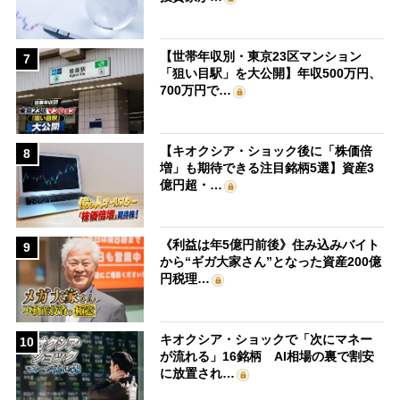
【世帯年収別・東京23区マンション
7
「狙い目駅」を大公開】年収500万円、
700万円で…
【キオクシア・ショック後に「株価倍
8
増」も期待できる注目銘柄5選】資産3
億円超・…
《利益は年5億円前後》住み込みバイト
9
から“ギガ大家さん”となった資産200億
円税理…
キオクシア・ショックで「次にマネー
10
が流れる」16銘柄 AI相場の裏で割安
に放置され…