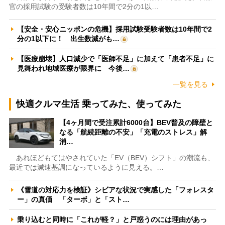
官の採用試験の受験者数は10年間で2分の1以…
【安全・安心ニッポンの危機】採用試験受験者数は10年間で2
分の1以下に！ 出生数減がも…
【医療崩壊】人口減少で「医師不足」に加えて「患者不足」に
見舞われ地域医療が限界に 今後…
一覧を見る
快適クルマ生活 乗ってみた、使ってみた
【4ヶ月間で受注累計6000台】BEV普及の障壁と
なる「航続距離の不安」「充電のストレス」解
消…
あれほどもてはやされていた「EV（BEV）シフト」の潮流も、
最近では減速基調になっているように見える。…
《雪道の対応力を検証》シビアな状況で実感した「フォレスタ
ー」の真価 「ターボ」と「スト…
乗り込むと同時に「これが軽？」と戸惑うのには理由があっ