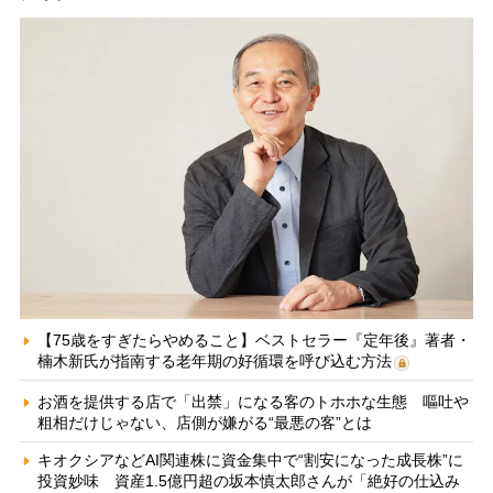
【75歳をすぎたらやめること】ベストセラー『定年後』著者・
楠木新氏が指南する老年期の好循環を呼び込む方法
お酒を提供する店で「出禁」になる客のトホホな生態 嘔吐や
粗相だけじゃない、店側が嫌がる“最悪の客”とは
キオクシアなどAI関連株に資金集中で“割安になった成長株”に
投資妙味 資産1.5億円超の坂本慎太郎さんが「絶好の仕込み