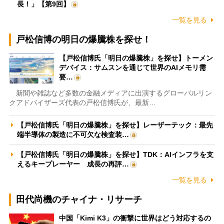
長！」【第9回】
一覧を見る
戸松信博の明日の爆騰株を探せ！
【戸松信博氏「明日の爆騰株」を探せ】トーメン
デバイス：サムスンを通じて世界のAIメモリ需
要…
新聞や雑誌など多数の金融メディアに出演するグローバルリン
クアドバイザーズ代表の戸松信博氏が、最新…
【戸松信博氏「明日の爆騰株」を探せ】レーザーテック：最先
端半導体の製造に不可欠な検査装…
【戸松信博氏「明日の爆騰株」を探せ】TDK：AIインフラを支
えるキープレーヤー 成長の再評…
一覧を見る
田代尚機のチャイナ・リサーチ
中国「Kimi K3」の衝撃に世界はどう対応するの