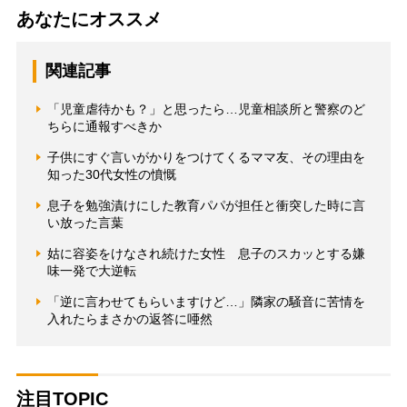
あなたにオススメ
関連記事
「児童虐待かも？」と思ったら…児童相談所と警察のど
ちらに通報すべきか
子供にすぐ言いがかりをつけてくるママ友、その理由を
知った30代女性の憤慨
息子を勉強漬けにした教育パパが担任と衝突した時に言
い放った言葉
姑に容姿をけなされ続けた女性 息子のスカッとする嫌
味一発で大逆転
「逆に言わせてもらいますけど…」隣家の騒音に苦情を
入れたらまさかの返答に唖然
注目TOPIC