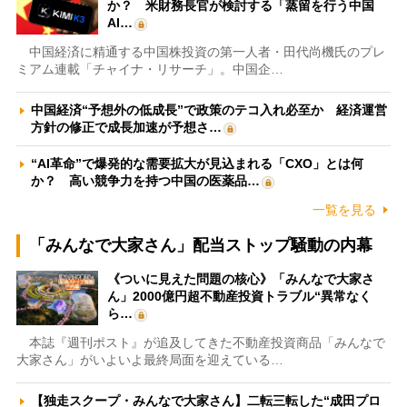
か？ 米財務長官が検討する「蒸留を行う中国
AI…
中国経済に精通する中国株投資の第一人者・田代尚機氏のプレ
ミアム連載「チャイナ・リサーチ」。中国企…
中国経済“予想外の低成長”で政策のテコ入れ必至か 経済運営
方針の修正で成長加速が予想さ…
“AI革命”で爆発的な需要拡大が見込まれる「CXO」とは何
か？ 高い競争力を持つ中国の医薬品…
一覧を見る
「みんなで大家さん」配当ストップ騒動の内幕
《ついに見えた問題の核心》「みんなで大家さ
ん」2000億円超不動産投資トラブル“異常なく
ら…
本誌『週刊ポスト』が追及してきた不動産投資商品「みんなで
大家さん」がいよいよ最終局面を迎えている…
【独走スクープ・みんなで大家さん】二転三転した“成田プロ