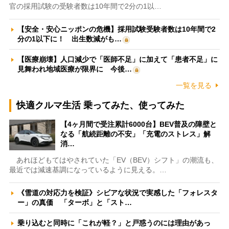
官の採用試験の受験者数は10年間で2分の1以…
【安全・安心ニッポンの危機】採用試験受験者数は10年間で2
分の1以下に！ 出生数減がも…
【医療崩壊】人口減少で「医師不足」に加えて「患者不足」に
見舞われ地域医療が限界に 今後…
一覧を見る
快適クルマ生活 乗ってみた、使ってみた
【4ヶ月間で受注累計6000台】BEV普及の障壁と
なる「航続距離の不安」「充電のストレス」解
消…
あれほどもてはやされていた「EV（BEV）シフト」の潮流も、
最近では減速基調になっているように見える。…
《雪道の対応力を検証》シビアな状況で実感した「フォレスタ
ー」の真価 「ターボ」と「スト…
乗り込むと同時に「これが軽？」と戸惑うのには理由があっ