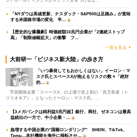
シアホールディングスがストップ安をつけるな…
「NYダウは高値更新、ナスダック・S&P500は足踏み」が意味
する米国株市場の変化 半…
【歴史的な爆騰劇】時価総額10兆円企業が「2連続ストップ
高」「制限値幅拡大」の衝撃 フ…
一覧を見る
大前研一「ビジネス新大陸」の歩き方
「いつ暴発してもおかしくはない」イーロン・マ
スク氏とスペースXが抱えるリスクの数々「絶対
的…
宇宙開発企業「スペースX」の上場で史上初の「兆万長者（ト
リリオネア）」となったイーロン・マスク氏。…
【3メガバンクは純利益5兆円超】銀行、商社、ゼネコンは最高
益続出の一方で、中小企業・…
急増する中国企業の“国籍ロンダリング” SHEIN、TikTok、
Temu…本社機能を海外に移転させ…