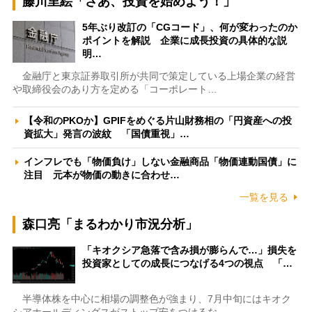
藤川里絵「さあ、投資を始めよう！」
5年ぶり改訂の「CGコード」、何が変わったのか
ポイントを解説 企業に成長投資の具体的な説
明…
金融庁と東京証券取引所が共同で策定している上場企業の経営
や取締役会のあり方を定める「コーポレート…
【令和のPKOか】GPIFをめぐる片山財務相の「円資産への投
資拡大」発言の波紋 「国債重視」…
インフレでも「物価負け」しない金融商品「物価連動国債」に
注目 元本が物価の動きに合わせ…
一覧を見る
森口亮「まるわかり市況分析」
「キオクシア急落で含み損が膨らんで…」損失を
投資家としての成長につなげる4つの視点 「…
半導体株を中心に相場の調整色が強まり、7月中旬にはキオク