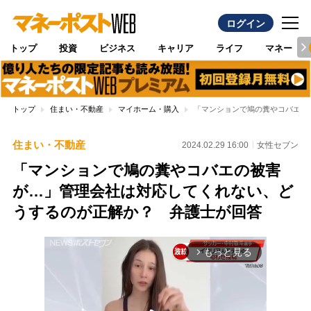
ログイン
トップ
投資
ビジネス
キャリア
ライフ
マネー
トップ
住まい・不動産
マイホーム・購入
「マンションで鳩の糞やコバエの
住まい・不動産
2024.02.29 16:00
女性セブン
「マンションで鳩の糞やコバエの被害
が…」管理会社は対応してくれない、ど
うするのが正解か？ 弁護士が回答
もっと見る
arrow_forward_ios