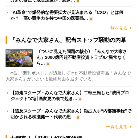
方針の修正で成長加速が予想さ…
“AI革命”で爆発的な需要拡大が見込まれる「CXO」とは何
か？ 高い競争力を持つ中国の医薬品…
一覧を見る
「みんなで大家さん」配当ストップ騒動の内幕
《ついに見えた問題の核心》「みんなで大家さ
ん」2000億円超不動産投資トラブル“異常なく
ら…
本誌『週刊ポスト』が追及してきた不動産投資商品「みんなで
大家さん」がいよいよ最終局面を迎えている…
【独走スクープ・みんなで大家さん】二転三転した“成田プロ
ジェクト”の計画変更の裏で起き…
【追及スクープ・みんなで大家さん】独占入手“内部議事録”で
明かされる柳瀬健一・代表の思…
一覧を見る