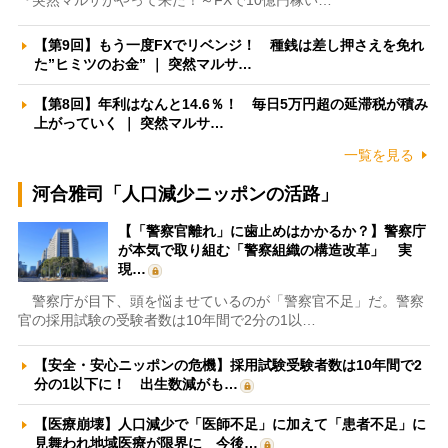
『突然マルサがやって来た！～FXで10億円稼い…
【第9回】もう一度FXでリベンジ！ 種銭は差し押さえを免れ
た”ヒミツのお金” ｜ 突然マルサ…
【第8回】年利はなんと14.6％！ 毎日5万円超の延滞税が積み
上がっていく ｜ 突然マルサ…
一覧を見る
河合雅司「人口減少ニッポンの活路」
【「警察官離れ」に歯止めはかかるか？】警察庁
が本気で取り組む「警察組織の構造改革」 実
現…
警察庁が目下、頭を悩ませているのが「警察官不足」だ。警察
官の採用試験の受験者数は10年間で2分の1以…
【安全・安心ニッポンの危機】採用試験受験者数は10年間で2
分の1以下に！ 出生数減がも…
【医療崩壊】人口減少で「医師不足」に加えて「患者不足」に
見舞われ地域医療が限界に 今後…