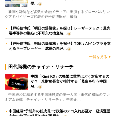
要…
新聞や雑誌など多数の金融メディアに出演するグローバルリン
クアドバイザーズ代表の戸松信博氏が、最新…
【戸松信博氏「明日の爆騰株」を探せ】レーザーテック：最先
端半導体の製造に不可欠な検査装…
【戸松信博氏「明日の爆騰株」を探せ】TDK：AIインフラを支
えるキープレーヤー 成長の再評…
一覧を見る
田代尚機のチャイナ・リサーチ
中国「Kimi K3」の衝撃に世界はどう対応するの
か？ 米財務長官が検討する「蒸留を行う中国
AI…
中国経済に精通する中国株投資の第一人者・田代尚機氏のプレ
ミアム連載「チャイナ・リサーチ」。中国企…
中国経済“予想外の低成長”で政策のテコ入れ必至か 経済運営