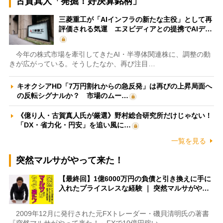
古賀真人「発掘！好決算銘柄」
三菱重工が「AIインフラの新たな主役」として再
評価される気運 エヌビディアとの提携でAIデ…
今年の株式市場を牽引してきたAI・半導体関連株に、調整の動
きが広がっている。そうしたなか、再び注目…
キオクシアHD「7万円割れからの急反発」は再びの上昇局面へ
の反転シグナルか？ 市場のムー…
《億り人・古賀真人氏が厳選》野村総合研究所だけじゃない！
「DX・省力化・円安」を追い風に…
一覧を見る
突然マルサがやって来た！
【最終回】1億6000万円の負債と引き換えに手に
入れたプライスレスな経験 ｜ 突然マルサがや…
2009年12月に発行された元FXトレーダー・磯貝清明氏の著書