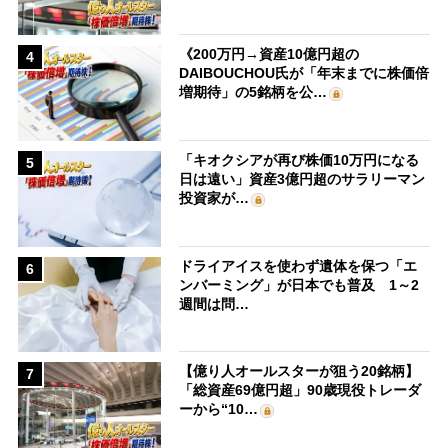
《200万円→資産10億円超の
4
DAIBOUCHOU氏が「年末までに株価倍
増期待」の5銘柄を公…
「キオクシアが再び株価10万円になる
5
日は遠い」資産3億円超のサラリーマン
投資家が…
ドライアイスを使わず遺体を保つ「エ
6
ンバーミング」が日本でも普及 1～2
週間は問…
【億り人オールスターが狙う20銘柄】
7
「総資産69億円超」90歳現役トレーダ
ーから“10…