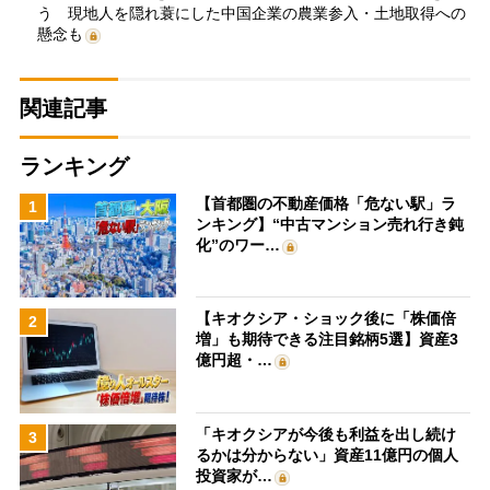
う 現地人を隠れ蓑にした中国企業の農業参入・土地取得への
懸念も
関連記事
ランキング
【首都圏の不動産価格「危ない駅」ラ
1
ンキング】“中古マンション売れ行き鈍
化”のワー…
【キオクシア・ショック後に「株価倍
2
増」も期待できる注目銘柄5選】資産3
億円超・…
「キオクシアが今後も利益を出し続け
3
るかは分からない」資産11億円の個人
投資家が…