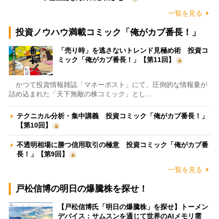
一覧を見る
投資ノウハウ満載コミック「俺がカブ番長！」
「売り時」を逃さないトレンド見極め術 投資コ
ミック「俺がカブ番長！」【第11回】
かつて投資情報雑誌「マネーポスト」にて、圧倒的な情報量が
詰め込まれた「天下無敵の株コミック」とし…
テクニカル分析・集中講義 投資コミック「俺がカブ番長！」
【第10回】
不透明相場に勝つ信用取引の極意 投資コミック「俺がカブ番
長！」【第9回】
一覧を見る
戸松信博の明日の爆騰株を探せ！
【戸松信博氏「明日の爆騰株」を探せ】トーメン
デバイス：サムスンを通じて世界のAIメモリ需