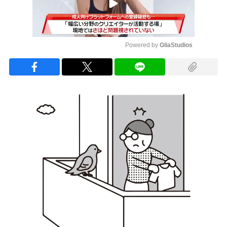
Powered by 
GliaStudios
Mute