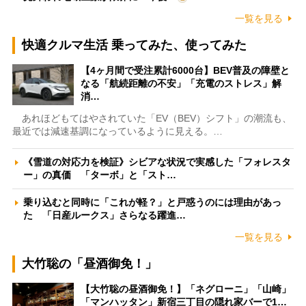
一覧を見る
快適クルマ生活 乗ってみた、使ってみた
【4ヶ月間で受注累計6000台】BEV普及の障壁と
なる「航続距離の不安」「充電のストレス」解
消…
あれほどもてはやされていた「EV（BEV）シフト」の潮流も、
最近では減速基調になっているように見える。…
《雪道の対応力を検証》シビアな状況で実感した「フォレスタ
ー」の真価 「ターボ」と「スト…
乗り込むと同時に「これが軽？」と戸惑うのには理由があっ
た 「日産ルークス」さらなる躍進…
一覧を見る
大竹聡の「昼酒御免！」
【大竹聡の昼酒御免！】「ネグローニ」「山崎」
「マンハッタン」新宿三丁目の隠れ家バーで1…