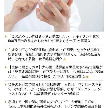
「この恐ろしい株はさっさと手放したい…」キオクシア株で
500万円の利益を出した女性が“夢よもう一度”と再購入
キオクシアなどAI関連株に資金集中で“割安になった成長株”に
投資妙味 資産1.5億円超の坂本慎太郎さんが「絶好の仕込み
時」と考える防衛・食品銘柄を紹介
【土俵に埋まるカネ】大の里、豊昇龍が黒星続きの名古屋場所
は「懸賞金2826万円」が下位力士に渡り「今日はみんなで焼肉
だ！」 金星4個配給で協会は年96万円の支出増に
猛暑のお葬式で悩ましい“喪服問題” 女性は「ワンピースを着
ていけばOK」という俗説に潜む誤解、なぜ「ジャケット」が
マストなのか？《1級葬祭ディレクターが解説》
急増する中国企業の“国籍ロンダリング” SHEIN、TikTok、
Temu…本社機能を海外に移転させ、トランプ関税の回避を狙