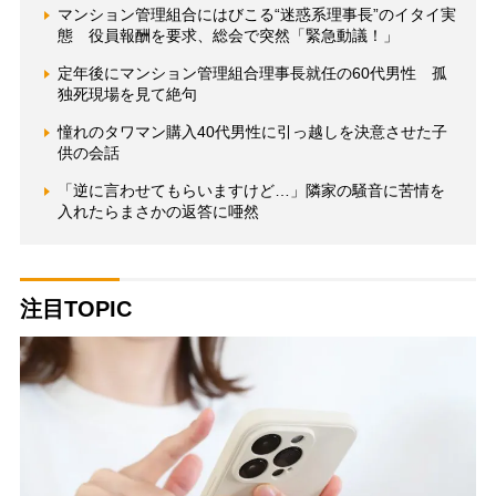
マンション管理組合にはびこる“迷惑系理事長”のイタイ実
態 役員報酬を要求、総会で突然「緊急動議！」
定年後にマンション管理組合理事長就任の60代男性 孤
独死現場を見て絶句
憧れのタワマン購入40代男性に引っ越しを決意させた子
供の会話
「逆に言わせてもらいますけど…」隣家の騒音に苦情を
入れたらまさかの返答に唖然
注目TOPIC