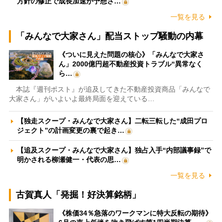
方針の修正で成長加速が予想さ…
一覧を見る
「みんなで大家さん」配当ストップ騒動の内幕
《ついに見えた問題の核心》「みんなで大家さ
ん」2000億円超不動産投資トラブル“異常なく
ら…
本誌『週刊ポスト』が追及してきた不動産投資商品「みんなで
大家さん」がいよいよ最終局面を迎えている…
【独走スクープ・みんなで大家さん】二転三転した“成田プロ
ジェクト”の計画変更の裏で起き…
【追及スクープ・みんなで大家さん】独占入手“内部議事録”で
明かされる柳瀬健一・代表の思…
一覧を見る
古賀真人「発掘！好決算銘柄」
《株価34％急落のワークマンに特大反転の期待》