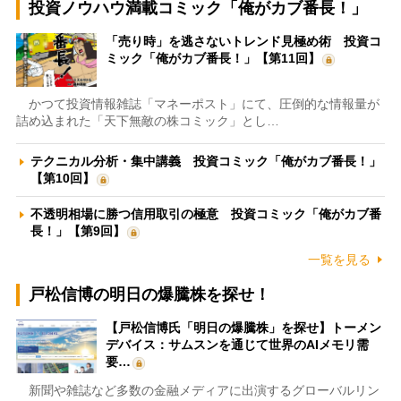
投資ノウハウ満載コミック「俺がカブ番長！」
「売り時」を逃さないトレンド見極め術 投資コ
ミック「俺がカブ番長！」【第11回】
かつて投資情報雑誌「マネーポスト」にて、圧倒的な情報量が
詰め込まれた「天下無敵の株コミック」とし…
テクニカル分析・集中講義 投資コミック「俺がカブ番長！」
【第10回】
不透明相場に勝つ信用取引の極意 投資コミック「俺がカブ番
長！」【第9回】
一覧を見る
戸松信博の明日の爆騰株を探せ！
【戸松信博氏「明日の爆騰株」を探せ】トーメン
デバイス：サムスンを通じて世界のAIメモリ需
要…
新聞や雑誌など多数の金融メディアに出演するグローバルリン