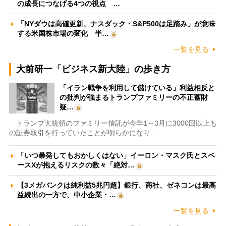
の成長につなげる4つの視点 …
「NYダウは高値更新、ナスダック・S&P500は足踏み」が意味
する米国株市場の変化 半…
一覧を見る
大前研一「ビジネス新大陸」の歩き方
「イラン戦争を利用して儲けている」利益相反と
の批判が強まるトランプファミリーの不正蓄財
疑…
トランプ大統領のファミリー信託が今年1～3月に3000回以上も
の証券取引を行っていたことが明らかになり…
「いつ暴発してもおかしくはない」イーロン・マスク氏とスペ
ースXが抱えるリスクの数々「絶対…
【3メガバンクは純利益5兆円超】銀行、商社、ゼネコンは最高
益続出の一方で、中小企業・…
一覧を見る