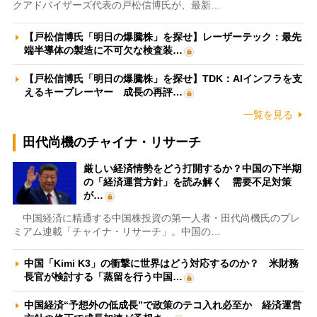
クアドバイザーズ代表の戸松信博氏が、最新…
【戸松信博氏「明日の爆騰株」を探せ】レーザーテック：最先
端半導体の製造に不可欠な検査装…
【戸松信博氏「明日の爆騰株」を探せ】TDK：AIインフラを支
えるキープレーヤー 成長の再評…
一覧を見る
田代尚機のチャイナ・リサーチ
厳しい経済情勢をどう打開するか？中国の下半期
の「経済運営方針」を読み解く 需要不足対策
が…
中国経済に精通する中国株投資の第一人者・田代尚機氏のプレ
ミアム連載「チャイナ・リサーチ」。中国の…
中国「Kimi K3」の衝撃に世界はどう対応するのか？ 米財務
長官が検討する「蒸留を行う中国…
中国経済“予想外の低成長”で政策のテコ入れ必至か 経済運営