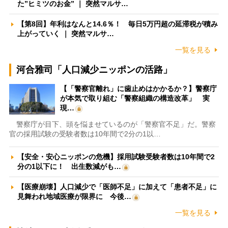
た”ヒミツのお金” ｜ 突然マルサ…
【第8回】年利はなんと14.6％！ 毎日5万円超の延滞税が積み
上がっていく ｜ 突然マルサ…
一覧を見る
河合雅司「人口減少ニッポンの活路」
【「警察官離れ」に歯止めはかかるか？】警察庁
が本気で取り組む「警察組織の構造改革」 実
現…
警察庁が目下、頭を悩ませているのが「警察官不足」だ。警察
官の採用試験の受験者数は10年間で2分の1以…
【安全・安心ニッポンの危機】採用試験受験者数は10年間で2
分の1以下に！ 出生数減がも…
【医療崩壊】人口減少で「医師不足」に加えて「患者不足」に
見舞われ地域医療が限界に 今後…
一覧を見る