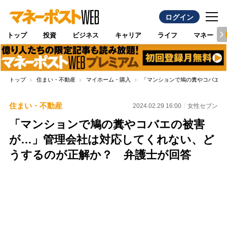
ログイン
トップ
投資
ビジネス
キャリア
ライフ
マネー
トップ
住まい・不動産
マイホーム・購入
「マンションで鳩の糞やコバエの
住まい・不動産
2024.02.29 16:00
女性セブン
「マンションで鳩の糞やコバエの被害
が…」管理会社は対応してくれない、ど
うするのが正解か？ 弁護士が回答
Loaded
:
100.00%
/
Unmute