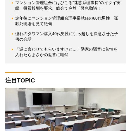
マンション管理組合にはびこる“迷惑系理事長”のイタイ実
態 役員報酬を要求、総会で突然「緊急動議！」
定年後にマンション管理組合理事長就任の60代男性 孤
独死現場を見て絶句
憧れのタワマン購入40代男性に引っ越しを決意させた子
供の会話
「逆に言わせてもらいますけど…」隣家の騒音に苦情を
入れたらまさかの返答に唖然
注目TOPIC