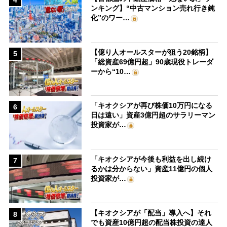
4
ンキング】“中古マンション売れ行き鈍
化”のワー…
【億り人オールスターが狙う20銘柄】
5
「総資産69億円超」90歳現役トレーダ
ーから“10…
「キオクシアが再び株価10万円になる
6
日は遠い」資産3億円超のサラリーマン
投資家が…
「キオクシアが今後も利益を出し続け
7
るかは分からない」資産11億円の個人
投資家が…
【キオクシアが「配当」導入へ】それ
8
でも資産10億円超の配当株投資の達人