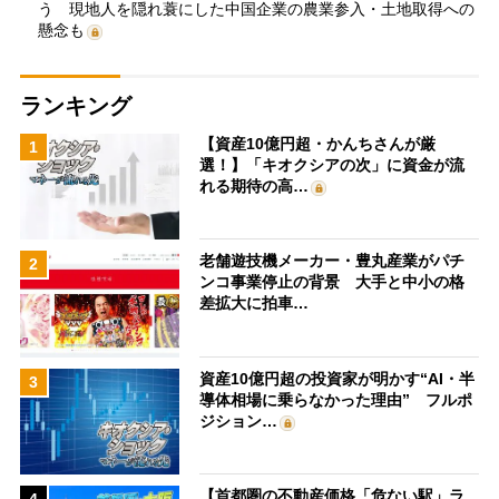
う 現地人を隠れ蓑にした中国企業の農業参入・土地取得への
懸念も
ランキング
【資産10億円超・かんちさんが厳
1
選！】「キオクシアの次」に資金が流
れる期待の高…
老舗遊技機メーカー・豊丸産業がパチ
2
ンコ事業停止の背景 大手と中小の格
差拡大に拍車…
資産10億円超の投資家が明かす“AI・半
3
導体相場に乗らなかった理由” フルポ
ジション…
【首都圏の不動産価格「危ない駅」ラ