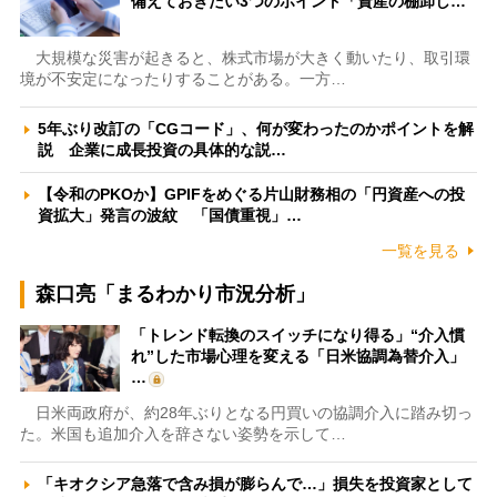
備えておきたい3つのポイント「資産の棚卸し…
大規模な災害が起きると、株式市場が大きく動いたり、取引環
境が不安定になったりすることがある。一方…
5年ぶり改訂の「CGコード」、何が変わったのかポイントを解
説 企業に成長投資の具体的な説…
【令和のPKOか】GPIFをめぐる片山財務相の「円資産への投
資拡大」発言の波紋 「国債重視」…
一覧を見る
森口亮「まるわかり市況分析」
「トレンド転換のスイッチになり得る」“介入慣
れ”した市場心理を変える「日米協調為替介入」
…
日米両政府が、約28年ぶりとなる円買いの協調介入に踏み切っ
た。米国も追加介入を辞さない姿勢を示して…
「キオクシア急落で含み損が膨らんで…」損失を投資家として