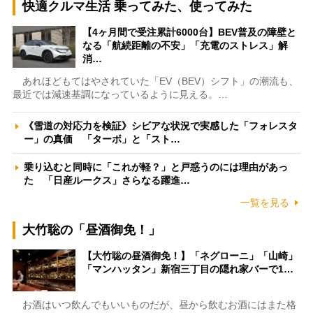
快適クルマ生活 乗ってみた、使ってみた
【4ヶ月間で受注累計6000台】BEV普及の障壁と
なる「航続距離の不安」「充電のストレス」解
消…
あれほどもてはやされていた「EV（BEV）シフト」の潮流も、
最近では減速基調になっているように見える。…
《雪道の対応力を検証》シビアな状況で実感した「フォレスタ
ー」の真価 「ターボ」と「スト…
乗り込むと同時に「これが軽？」と戸惑うのには理由があっ
た 「日産ルークス」さらなる躍進…
一覧を見る
大竹聡の「昼酒御免！」
【大竹聡の昼酒御免！】「ネグローニ」「山崎」
「マンハッタン」新宿三丁目の隠れ家バーで1…
お酒はいつ飲んでもいいものだが、昼から飲むお酒にはまた格