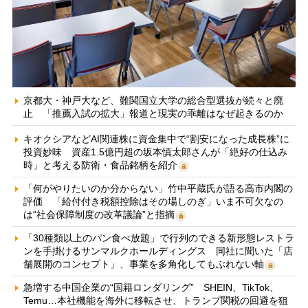
京都大・神戸大など、難関国立大学の総合型選抜が続々と廃
止 「推薦入試の拡大」報道と現実の乖離はなぜ起きるのか
キオクシアなどAI関連株に資金集中で“割安になった成長株”に
投資妙味 資産1.5億円超の坂本慎太郎さんが「絶好の仕込み
時」と考える防衛・食品銘柄を紹介
「何がやりたいのか分からない」竹中平蔵氏が語る高市内閣の
評価 「給付付き税額控除はその場しのぎ」いま不可欠なの
は“社会保障制度の改革議論”と指摘
「30種類以上のパン食べ放題」で行列のできる新形態レストラ
ンを手掛けるサンマルクホールディングス 同社に聞いた「店
舗展開のコンセプト」、事業を多角化してもぶれない軸
急増する中国企業の“国籍ロンダリング” SHEIN、TikTok、
Temu…本社機能を海外に移転させ、トランプ関税の回避を狙