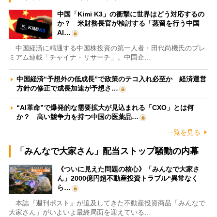
中国「Kimi K3」の衝撃に世界はどう対応するの
か？ 米財務長官が検討する「蒸留を行う中国
AI…
中国経済に精通する中国株投資の第一人者・田代尚機氏のプレ
ミアム連載「チャイナ・リサーチ」。中国企…
中国経済“予想外の低成長”で政策のテコ入れ必至か 経済運営
方針の修正で成長加速が予想さ…
“AI革命”で爆発的な需要拡大が見込まれる「CXO」とは何
か？ 高い競争力を持つ中国の医薬品…
一覧を見る
「みんなで大家さん」配当ストップ騒動の内幕
《ついに見えた問題の核心》「みんなで大家さ
ん」2000億円超不動産投資トラブル“異常なく
ら…
本誌『週刊ポスト』が追及してきた不動産投資商品「みんなで
大家さん」がいよいよ最終局面を迎えている…