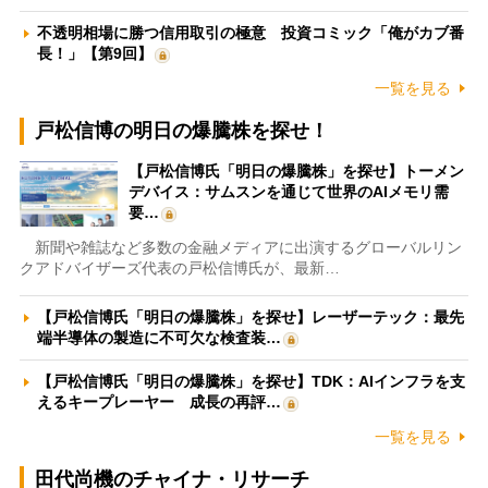
不透明相場に勝つ信用取引の極意 投資コミック「俺がカブ番
長！」【第9回】
一覧を見る
戸松信博の明日の爆騰株を探せ！
【戸松信博氏「明日の爆騰株」を探せ】トーメン
デバイス：サムスンを通じて世界のAIメモリ需
要…
新聞や雑誌など多数の金融メディアに出演するグローバルリン
クアドバイザーズ代表の戸松信博氏が、最新…
【戸松信博氏「明日の爆騰株」を探せ】レーザーテック：最先
端半導体の製造に不可欠な検査装…
【戸松信博氏「明日の爆騰株」を探せ】TDK：AIインフラを支
えるキープレーヤー 成長の再評…
一覧を見る
田代尚機のチャイナ・リサーチ