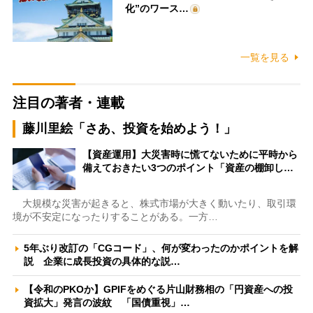
化”のワース…
一覧を見る
注目の著者・連載
藤川里絵「さあ、投資を始めよう！」
【資産運用】大災害時に慌てないために平時から
備えておきたい3つのポイント「資産の棚卸し…
大規模な災害が起きると、株式市場が大きく動いたり、取引環
境が不安定になったりすることがある。一方…
5年ぶり改訂の「CGコード」、何が変わったのかポイントを解
説 企業に成長投資の具体的な説…
【令和のPKOか】GPIFをめぐる片山財務相の「円資産への投
資拡大」発言の波紋 「国債重視」…