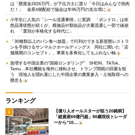
は「懸賞金2826万円」が下位力士に渡り「今日はみんなで焼肉
だ！」 金星4個配給で協会は年96万円の支出増に
小学生に人気の「シール流通事情」に変調 「ボンドロ」は依
然品薄状態が続くが、模倣品や類似品が大量流通し一部で値崩
れ 「選別が本格化する時代に」
「30種類以上のパン食べ放題」で行列のできる新形態レストラ
ンを手掛けるサンマルクホールディングス 同社に聞いた「店
舗展開のコンセプト」、事業を多角化してもぶれない軸
急増する中国企業の“国籍ロンダリング” SHEIN、TikTok、
Temu…本社機能を海外に移転させ、トランプ関税の回避を狙
う 現地人を隠れ蓑にした中国企業の農業参入・土地取得への
懸念も
ランキング
【億り人オールスターが狙う20銘柄】
1
「総資産69億円超」90歳現役トレーダ
ーから“10…