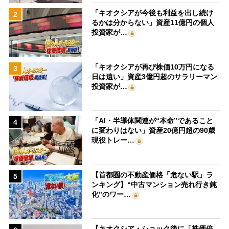
「キオクシアが今後も利益を出し続け
2
るかは分からない」資産11億円の個人
投資家が…
「キオクシアが再び株価10万円になる
3
日は遠い」資産3億円超のサラリーマン
投資家が…
「AI・半導体関連が“本命”であること
4
に変わりはない」資産20億円超の90歳
現役トレー…
【首都圏の不動産価格「危ない駅」ラ
5
ンキング】“中古マンション売れ行き鈍
化”のワー…
【キオクシア・ショック後に「株価倍