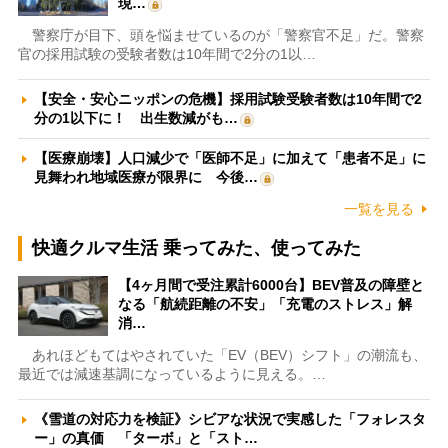
現…
警察庁が目下、頭を悩ませているのが「警察官不足」だ。警察
官の採用試験の受験者数は10年間で2分の1以…
【安全・安心ニッポンの危機】採用試験受験者数は10年間で2
分の1以下に！ 出生数減がも…
【医療崩壊】人口減少で「医師不足」に加えて「患者不足」に
見舞われ地域医療が限界に 今後…
一覧を見る
快適クルマ生活 乗ってみた、使ってみた
【4ヶ月間で受注累計6000台】BEV普及の障壁と
なる「航続距離の不安」「充電のストレス」解
消…
あれほどもてはやされていた「EV（BEV）シフト」の潮流も、
最近では減速基調になっているように見える。…
《雪道の対応力を検証》シビアな状況で実感した「フォレスタ
ー」の真価 「ターボ」と「スト…