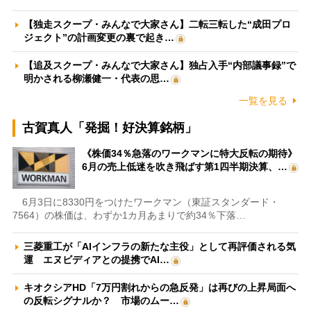
【独走スクープ・みんなで大家さん】二転三転した“成田プロ
ジェクト”の計画変更の裏で起き…
【追及スクープ・みんなで大家さん】独占入手“内部議事録”で
明かされる柳瀬健一・代表の思…
一覧を見る
古賀真人「発掘！好決算銘柄」
《株価34％急落のワークマンに特大反転の期待》
6月の売上低迷を吹き飛ばす第1四半期決算、…
6月3日に8330円をつけたワークマン（東証スタンダード・
7564）の株価は、わずか1カ月あまりで約34％下落…
三菱重工が「AIインフラの新たな主役」として再評価される気
運 エヌビディアとの提携でAI…
キオクシアHD「7万円割れからの急反発」は再びの上昇局面へ
の反転シグナルか？ 市場のムー…