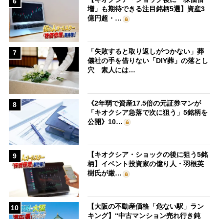
6
増」も期待できる注目銘柄5選】資産3
億円超・…
「失敗すると取り返しがつかない」葬
7
儀社の手を借りない「DIY葬」の落とし
穴 素人には…
《2年弱で資産17.5倍の元証券マンが
8
「キオクシア急落で次に狙う」5銘柄を
公開》10…
【キオクシア・ショックの後に狙う5銘
9
柄】イベント投資家の億り人・羽根英
樹氏が厳…
【大阪の不動産価格「危ない駅」ラン
10
キング】“中古マンション売れ行き鈍