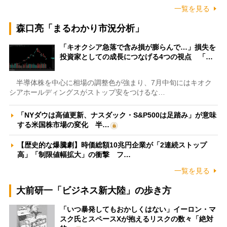
一覧を見る
森口亮「まるわかり市況分析」
「キオクシア急落で含み損が膨らんで…」損失を
投資家としての成長につなげる4つの視点 「…
半導体株を中心に相場の調整色が強まり、7月中旬にはキオク
シアホールディングスがストップ安をつけるな…
「NYダウは高値更新、ナスダック・S&P500は足踏み」が意味
する米国株市場の変化 半…
【歴史的な爆騰劇】時価総額10兆円企業が「2連続ストップ
高」「制限値幅拡大」の衝撃 フ…
一覧を見る
大前研一「ビジネス新大陸」の歩き方
「いつ暴発してもおかしくはない」イーロン・マ
スク氏とスペースXが抱えるリスクの数々「絶対