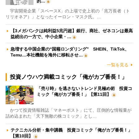
的…
宇宙開発企業「スペースX」の上場で史上初の「兆万長者（ト
リリオネア）」となったイーロン・マスク氏。…
【3メガバンクは純利益5兆円超】銀行、商社、ゼネコンは最高
益続出の一方で、中小企業・…
急増する中国企業の“国籍ロンダリング” SHEIN、TikTok、
Temu…本社機能を海外に移転させ…
一覧を見る
投資ノウハウ満載コミック「俺がカブ番長！」
「売り時」を逃さないトレンド見極め術 投資コ
ミック「俺がカブ番長！」【第11回】
かつて投資情報雑誌「マネーポスト」にて、圧倒的な情報量が
詰め込まれた「天下無敵の株コミック」とし…
テクニカル分析・集中講義 投資コミック「俺がカブ番長！」
【第10回】