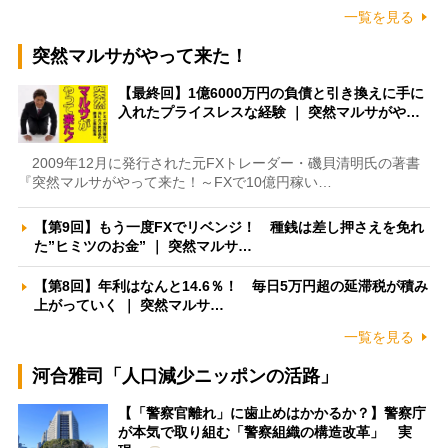
一覧を見る
突然マルサがやって来た！
【最終回】1億6000万円の負債と引き換えに手に
入れたプライスレスな経験 ｜ 突然マルサがや…
2009年12月に発行された元FXトレーダー・磯貝清明氏の著書
『突然マルサがやって来た！～FXで10億円稼い…
【第9回】もう一度FXでリベンジ！ 種銭は差し押さえを免れ
た”ヒミツのお金” ｜ 突然マルサ…
【第8回】年利はなんと14.6％！ 毎日5万円超の延滞税が積み
上がっていく ｜ 突然マルサ…
一覧を見る
河合雅司「人口減少ニッポンの活路」
【「警察官離れ」に歯止めはかかるか？】警察庁
が本気で取り組む「警察組織の構造改革」 実