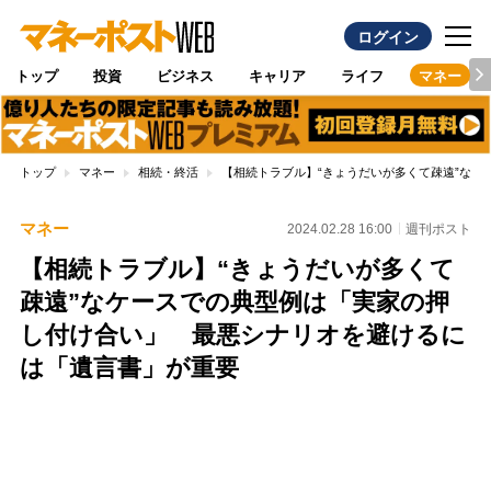
ログイン
トップ
投資
ビジネス
キャリア
ライフ
マネー
トップ
マネー
相続・終活
【相続トラブル】“きょうだいが多くて疎遠”な
マネー
2024.02.28 16:00
週刊ポスト
【相続トラブル】“きょうだいが多くて
疎遠”なケースでの典型例は「実家の押
し付け合い」 最悪シナリオを避けるに
は「遺言書」が重要
Loaded
:
100.00%
/
Unmute