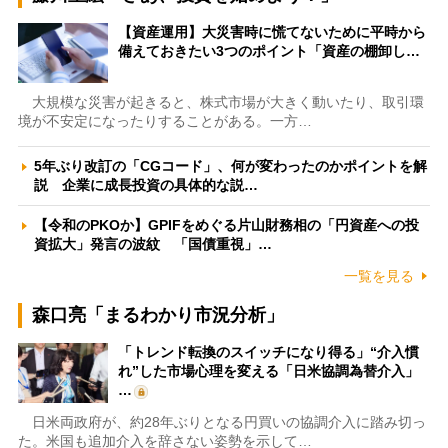
【資産運用】大災害時に慌てないために平時から
備えておきたい3つのポイント「資産の棚卸し…
大規模な災害が起きると、株式市場が大きく動いたり、取引環
境が不安定になったりすることがある。一方…
5年ぶり改訂の「CGコード」、何が変わったのかポイントを解
説 企業に成長投資の具体的な説…
【令和のPKOか】GPIFをめぐる片山財務相の「円資産への投
資拡大」発言の波紋 「国債重視」…
一覧を見る
森口亮「まるわかり市況分析」
「トレンド転換のスイッチになり得る」“介入慣
れ”した市場心理を変える「日米協調為替介入」
…
日米両政府が、約28年ぶりとなる円買いの協調介入に踏み切っ
た。米国も追加介入を辞さない姿勢を示して…