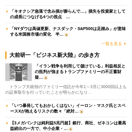
「キオクシア急落で含み損が膨らんで…」損失を投資家として
の成長につなげる4つの視点 …
「NYダウは高値更新、ナスダック・S&P500は足踏み」が意味
する米国株市場の変化 半…
一覧を見る
大前研一「ビジネス新大陸」の歩き方
「イラン戦争を利用して儲けている」利益相反と
の批判が強まるトランプファミリーの不正蓄財
疑…
トランプ大統領のファミリー信託が今年1～3月に3000回以上も
の証券取引を行っていたことが明らかになり…
「いつ暴発してもおかしくはない」イーロン・マスク氏とスペ
ースXが抱えるリスクの数々「絶対…
【3メガバンクは純利益5兆円超】銀行、商社、ゼネコンは最高
益続出の一方で、中小企業・…