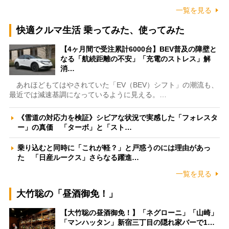
一覧を見る
快適クルマ生活 乗ってみた、使ってみた
【4ヶ月間で受注累計6000台】BEV普及の障壁と
なる「航続距離の不安」「充電のストレス」解
消…
あれほどもてはやされていた「EV（BEV）シフト」の潮流も、
最近では減速基調になっているように見える。…
《雪道の対応力を検証》シビアな状況で実感した「フォレスタ
ー」の真価 「ターボ」と「スト…
乗り込むと同時に「これが軽？」と戸惑うのには理由があっ
た 「日産ルークス」さらなる躍進…
一覧を見る
大竹聡の「昼酒御免！」
【大竹聡の昼酒御免！】「ネグローニ」「山崎」
「マンハッタン」新宿三丁目の隠れ家バーで1…