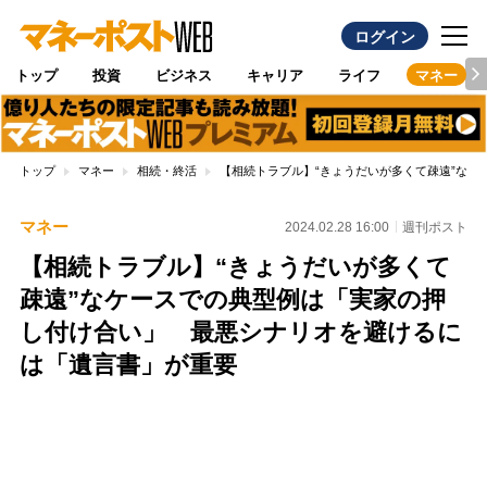
ログイン
トップ
投資
ビジネス
キャリア
ライフ
マネー
トップ
マネー
相続・終活
【相続トラブル】“きょうだいが多くて疎遠”な
マネー
2024.02.28 16:00
週刊ポスト
【相続トラブル】“きょうだいが多くて
疎遠”なケースでの典型例は「実家の押
し付け合い」 最悪シナリオを避けるに
は「遺言書」が重要
Loaded
:
100.00%
/
Unmute