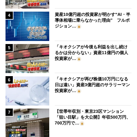
資産10億円超の投資家が明かす“AI・半
4
導体相場に乗らなかった理由” フルポ
ジション…
「キオクシアが今後も利益を出し続け
5
るかは分からない」資産11億円の個人
投資家が…
「キオクシアが再び株価10万円になる
6
日は遠い」資産3億円超のサラリーマン
投資家が…
【世帯年収別・東京23区マンション
7
「狙い目駅」を大公開】年収500万円、
700万円で…