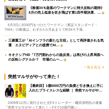
《株価34％急落のワークマンに特大反転の期待》
6月の売上低迷を吹き飛ばす第1四半期決算、…
6月3日に8330円をつけたワークマン（東証スタンダード・
7564）の株価は、わずか1カ月あまりで約34％下落…
三菱重工が「AIインフラの新たな主役」として再評価される気
運 エヌビディアとの提携でAI…
キオクシアHD「7万円割れからの急反発」は再びの上昇局面へ
の反転シグナルか？ 市場のムー…
一覧を見る
突然マルサがやって来た！
【最終回】1億6000万円の負債と引き換えに手に
入れたプライスレスな経験 ｜ 突然マルサがや…
2009年12月に発行された元FXトレーダー・磯貝清明氏の著書
『突然マルサがやって来た！～FXで10億円稼い…