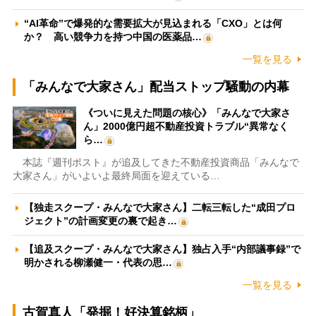
“AI革命”で爆発的な需要拡大が見込まれる「CXO」とは何
か？ 高い競争力を持つ中国の医薬品…
一覧を見る
「みんなで大家さん」配当ストップ騒動の内幕
《ついに見えた問題の核心》「みんなで大家さ
ん」2000億円超不動産投資トラブル“異常なく
ら…
本誌『週刊ポスト』が追及してきた不動産投資商品「みんなで
大家さん」がいよいよ最終局面を迎えている…
【独走スクープ・みんなで大家さん】二転三転した“成田プロ
ジェクト”の計画変更の裏で起き…
【追及スクープ・みんなで大家さん】独占入手“内部議事録”で
明かされる柳瀬健一・代表の思…
一覧を見る
古賀真人「発掘！好決算銘柄」