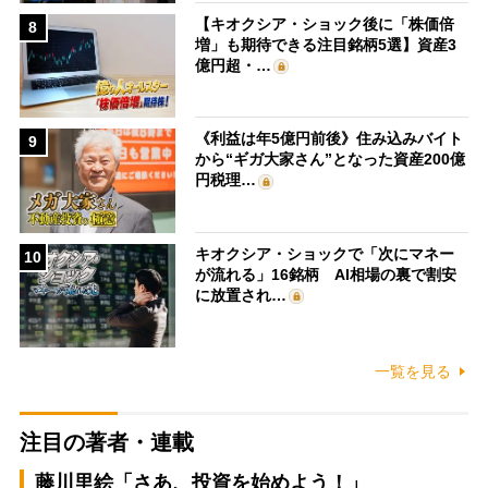
【キオクシア・ショック後に「株価倍
8
増」も期待できる注目銘柄5選】資産3
億円超・…
《利益は年5億円前後》住み込みバイト
9
から“ギガ大家さん”となった資産200億
円税理…
キオクシア・ショックで「次にマネー
10
が流れる」16銘柄 AI相場の裏で割安
に放置され…
一覧を見る
注目の著者・連載
藤川里絵「さあ、投資を始めよう！」