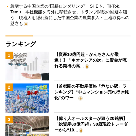
急増する中国企業の“国籍ロンダリング” SHEIN、TikTok、
Temu…本社機能を海外に移転させ、トランプ関税の回避を狙
う 現地人を隠れ蓑にした中国企業の農業参入・土地取得への
懸念も
ランキング
【資産10億円超・かんちさんが厳
1
選！】「キオクシアの次」に資金が流
れる期待の高…
【首都圏の不動産価格「危ない駅」ラ
2
ンキング】“中古マンション売れ行き鈍
化”のワー…
【億り人オールスターが狙う20銘柄】
3
「総資産69億円超」90歳現役トレーダ
ーから“10…