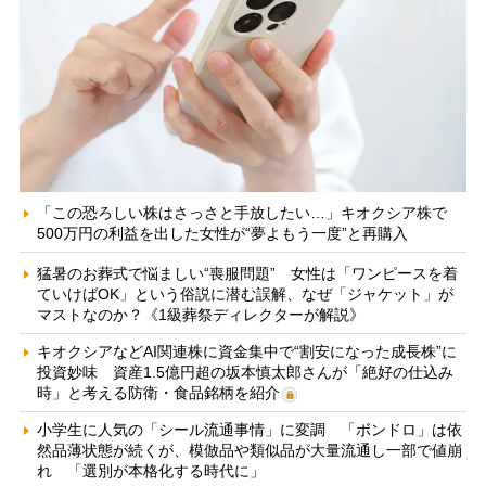
「この恐ろしい株はさっさと手放したい…」キオクシア株で
500万円の利益を出した女性が“夢よもう一度”と再購入
猛暑のお葬式で悩ましい“喪服問題” 女性は「ワンピースを着
ていけばOK」という俗説に潜む誤解、なぜ「ジャケット」が
マストなのか？《1級葬祭ディレクターが解説》
キオクシアなどAI関連株に資金集中で“割安になった成長株”に
投資妙味 資産1.5億円超の坂本慎太郎さんが「絶好の仕込み
時」と考える防衛・食品銘柄を紹介
小学生に人気の「シール流通事情」に変調 「ボンドロ」は依
然品薄状態が続くが、模倣品や類似品が大量流通し一部で値崩
れ 「選別が本格化する時代に」