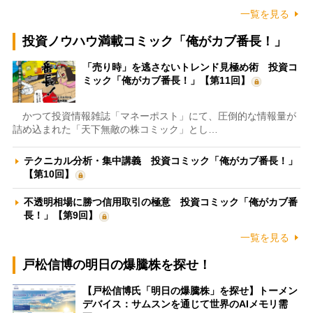
一覧を見る
投資ノウハウ満載コミック「俺がカブ番長！」
「売り時」を逃さないトレンド見極め術 投資コ
ミック「俺がカブ番長！」【第11回】
かつて投資情報雑誌「マネーポスト」にて、圧倒的な情報量が
詰め込まれた「天下無敵の株コミック」とし…
テクニカル分析・集中講義 投資コミック「俺がカブ番長！」
【第10回】
不透明相場に勝つ信用取引の極意 投資コミック「俺がカブ番
長！」【第9回】
一覧を見る
戸松信博の明日の爆騰株を探せ！
【戸松信博氏「明日の爆騰株」を探せ】トーメン
デバイス：サムスンを通じて世界のAIメモリ需