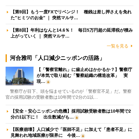
【第9回】もう一度FXでリベンジ！ 種銭は差し押さえを免れ
た”ヒミツのお金” ｜ 突然マルサ…
【第8回】年利はなんと14.6％！ 毎日5万円超の延滞税が積み
上がっていく ｜ 突然マルサ…
一覧を見る
河合雅司「人口減少ニッポンの活路」
【「警察官離れ」に歯止めはかかるか？】警察庁
が本気で取り組む「警察組織の構造改革」 実
現…
警察庁が目下、頭を悩ませているのが「警察官不足」だ。警察
官の採用試験の受験者数は10年間で2分の1以…
【安全・安心ニッポンの危機】採用試験受験者数は10年間で2
分の1以下に！ 出生数減がも…
【医療崩壊】人口減少で「医師不足」に加えて「患者不足」に
見舞われ地域医療が限界に 今後…