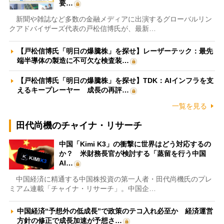
要…
新聞や雑誌など多数の金融メディアに出演するグローバルリン
クアドバイザーズ代表の戸松信博氏が、最新…
【戸松信博氏「明日の爆騰株」を探せ】レーザーテック：最先
端半導体の製造に不可欠な検査装…
【戸松信博氏「明日の爆騰株」を探せ】TDK：AIインフラを支
えるキープレーヤー 成長の再評…
一覧を見る
田代尚機のチャイナ・リサーチ
中国「Kimi K3」の衝撃に世界はどう対応するの
か？ 米財務長官が検討する「蒸留を行う中国
AI…
中国経済に精通する中国株投資の第一人者・田代尚機氏のプレ
ミアム連載「チャイナ・リサーチ」。中国企…
中国経済“予想外の低成長”で政策のテコ入れ必至か 経済運営
方針の修正で成長加速が予想さ…