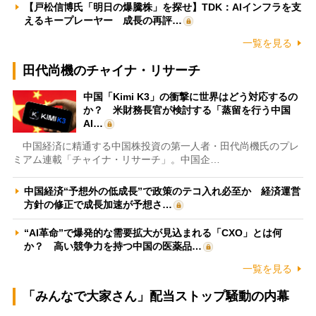
【戸松信博氏「明日の爆騰株」を探せ】TDK：AIインフラを支
えるキープレーヤー 成長の再評…
一覧を見る
田代尚機のチャイナ・リサーチ
中国「Kimi K3」の衝撃に世界はどう対応するの
か？ 米財務長官が検討する「蒸留を行う中国
AI…
中国経済に精通する中国株投資の第一人者・田代尚機氏のプレ
ミアム連載「チャイナ・リサーチ」。中国企…
中国経済“予想外の低成長”で政策のテコ入れ必至か 経済運営
方針の修正で成長加速が予想さ…
“AI革命”で爆発的な需要拡大が見込まれる「CXO」とは何
か？ 高い競争力を持つ中国の医薬品…
一覧を見る
「みんなで大家さん」配当ストップ騒動の内幕