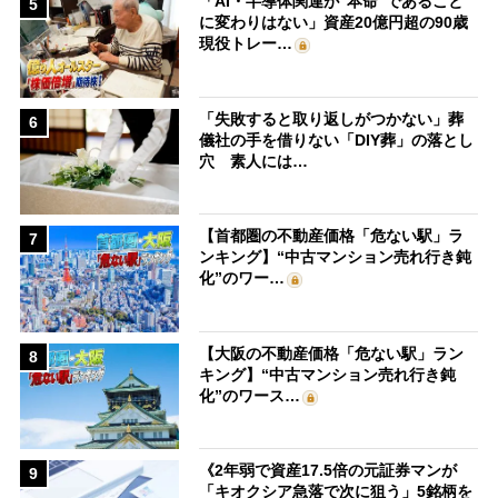
「AI・半導体関連が“本命”であること
5
に変わりはない」資産20億円超の90歳
現役トレー…
「失敗すると取り返しがつかない」葬
6
儀社の手を借りない「DIY葬」の落とし
穴 素人には…
【首都圏の不動産価格「危ない駅」ラ
7
ンキング】“中古マンション売れ行き鈍
化”のワー…
【大阪の不動産価格「危ない駅」ラン
8
キング】“中古マンション売れ行き鈍
化”のワース…
《2年弱で資産17.5倍の元証券マンが
9
「キオクシア急落で次に狙う」5銘柄を