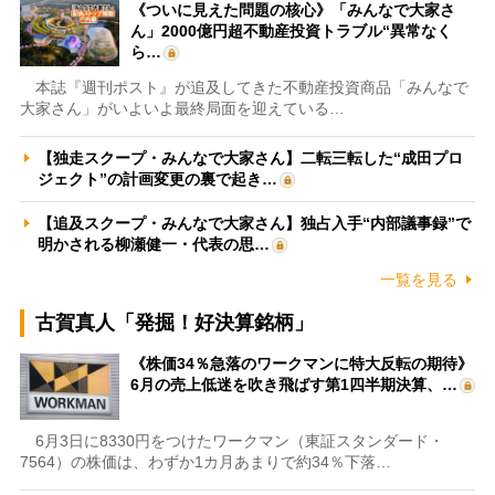
《ついに見えた問題の核心》「みんなで大家さ
ん」2000億円超不動産投資トラブル“異常なく
ら…
本誌『週刊ポスト』が追及してきた不動産投資商品「みんなで
大家さん」がいよいよ最終局面を迎えている…
【独走スクープ・みんなで大家さん】二転三転した“成田プロ
ジェクト”の計画変更の裏で起き…
【追及スクープ・みんなで大家さん】独占入手“内部議事録”で
明かされる柳瀬健一・代表の思…
一覧を見る
古賀真人「発掘！好決算銘柄」
《株価34％急落のワークマンに特大反転の期待》
6月の売上低迷を吹き飛ばす第1四半期決算、…
6月3日に8330円をつけたワークマン（東証スタンダード・
7564）の株価は、わずか1カ月あまりで約34％下落…