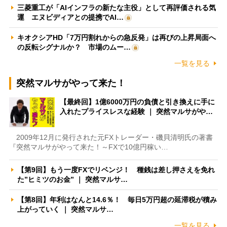
三菱重工が「AIインフラの新たな主役」として再評価される気
運 エヌビディアとの提携でAI…
キオクシアHD「7万円割れからの急反発」は再びの上昇局面へ
の反転シグナルか？ 市場のムー…
一覧を見る
突然マルサがやって来た！
【最終回】1億6000万円の負債と引き換えに手に
入れたプライスレスな経験 ｜ 突然マルサがや…
2009年12月に発行された元FXトレーダー・磯貝清明氏の著書
『突然マルサがやって来た！～FXで10億円稼い…
【第9回】もう一度FXでリベンジ！ 種銭は差し押さえを免れ
た”ヒミツのお金” ｜ 突然マルサ…
【第8回】年利はなんと14.6％！ 毎日5万円超の延滞税が積み
上がっていく ｜ 突然マルサ…
一覧を見る