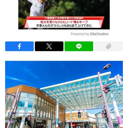
Powered by 
GliaStudios
Mute