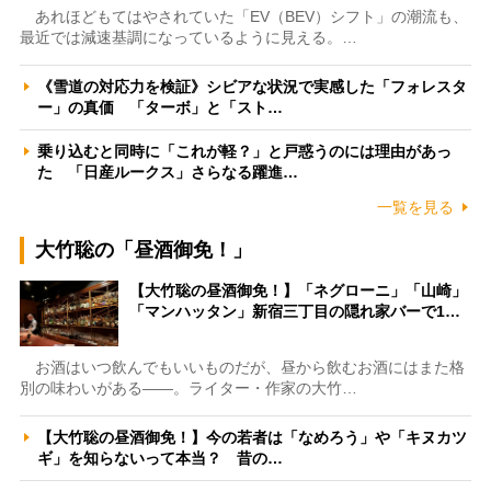
あれほどもてはやされていた「EV（BEV）シフト」の潮流も、
最近では減速基調になっているように見える。…
《雪道の対応力を検証》シビアな状況で実感した「フォレスタ
ー」の真価 「ターボ」と「スト…
乗り込むと同時に「これが軽？」と戸惑うのには理由があっ
た 「日産ルークス」さらなる躍進…
一覧を見る
大竹聡の「昼酒御免！」
【大竹聡の昼酒御免！】「ネグローニ」「山崎」
「マンハッタン」新宿三丁目の隠れ家バーで1…
お酒はいつ飲んでもいいものだが、昼から飲むお酒にはまた格
別の味わいがある――。ライター・作家の大竹…
【大竹聡の昼酒御免！】今の若者は「なめろう」や「キヌカツ
ギ」を知らないって本当？ 昔の…