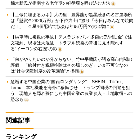
楠木新氏が指南する老年期の好循環を呼び込む方法
【土俵に埋まるカネ】大の里、豊昇龍が黒星続きの名古屋場所
は「懸賞金2826万円」が下位力士に渡り「今日はみんなで焼肉
だ！」 金星4個配給で協会は年96万円の支出増に
【納車時に複数の事故】テスラジャパン“多額のEV補助金”で注
文殺到、現場は大混乱 トラブル続発の背後に見え隠れす
る“イーロンの右腕”の影
「何がやりたいのか分からない」竹中平蔵氏が語る高市内閣の
評価 「給付付き税額控除はその場しのぎ」いま不可欠なの
は“社会保障制度の改革議論”と指摘
急増する中国企業の“国籍ロンダリング” SHEIN、TikTok、
Temu…本社機能を海外に移転させ、トランプ関税の回避を狙
う 現地人を隠れ蓑にした中国企業の農業参入・土地取得への
懸念も
関連記事
ランキング