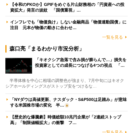
【令和のPKOか】GPIFをめぐる片山財務相の「円資産への投
資拡大」発言の波紋 「国債重視」…
インフレでも「物価負け」しない金融商品「物価連動国債」に
注目 元本が物価の動きに合わせ…
一覧を見る
森口亮「まるわかり市況分析」
「キオクシア急落で含み損が膨らんで…」損失を
投資家としての成長につなげる4つの視点 「…
半導体株を中心に相場の調整色が強まり、7月中旬にはキオク
シアホールディングスがストップ安をつけるな…
「NYダウは高値更新、ナスダック・S&P500は足踏み」が意味
する米国株市場の変化 半…
【歴史的な爆騰劇】時価総額10兆円企業が「2連続ストップ
高」「制限値幅拡大」の衝撃 フ…
一覧を見る