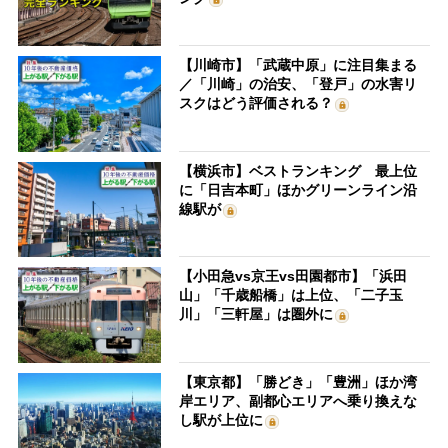
【川崎市】「武蔵中原」に注目集まる
／「川崎」の治安、「登戸」の水害リ
スクはどう評価される？
【横浜市】ベストランキング 最上位
に「日吉本町」ほかグリーンライン沿
線駅が
【小田急vs京王vs田園都市】「浜田
山」「千歳船橋」は上位、「二子玉
川」「三軒屋」は圏外に
【東京都】「勝どき」「豊洲」ほか湾
岸エリア、副都心エリアへ乗り換えな
し駅が上位に