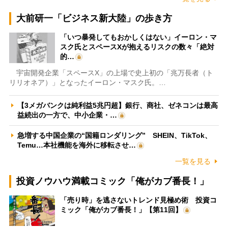
大前研一「ビジネス新大陸」の歩き方
「いつ暴発してもおかしくはない」イーロン・マ
スク氏とスペースXが抱えるリスクの数々「絶対
的…
宇宙開発企業「スペースX」の上場で史上初の「兆万長者（ト
リリオネア）」となったイーロン・マスク氏。…
【3メガバンクは純利益5兆円超】銀行、商社、ゼネコンは最高
益続出の一方で、中小企業・…
急増する中国企業の“国籍ロンダリング” SHEIN、TikTok、
Temu…本社機能を海外に移転させ…
一覧を見る
投資ノウハウ満載コミック「俺がカブ番長！」
「売り時」を逃さないトレンド見極め術 投資コ
ミック「俺がカブ番長！」【第11回】