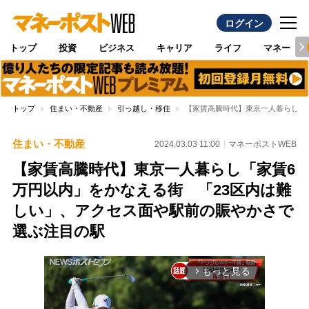
ログイン
トップ
投資
ビジネス
キャリア
ライフ
マネー
トップ
住まい・不動産
引っ越し・移住
【家賃高騰時代】東京一人暮らし「
住まい・不動産
2024.03.03 11:00
マネーポストWEB
【家賃高騰時代】東京一人暮らし「家賃6
万円以内」をかなえる街 「23区内は難
しい」、アクセス面や駅前の賑やかさで
選ぶ注目の駅
もっと見る
arrow_forward_ios