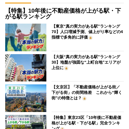
【特集】10年後に不動産価格が上がる駅・下
がる駅ランキング
【東京“真の実力がある駅”ランキング
70】人口増減予測、値上がり率などの4
指標で多角的に評価
【大阪“真の実力がある駅”ランキング
30】地盤が強固な“上町台地”エリアが
上位に
【文京区】「不動産価格が上がる街／
下がる街」の街間格差 これから“輝く
街”の特徴とは？
【特集】東京23区「10年後に不動産価
格が上がる駅・下がる駅」完全ランキ
ング