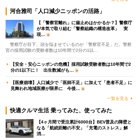
河合雅司「人口減少ニッポンの活路」
【「警察官離れ」に歯止めはかかるか？】警察庁
が本気で取り組む「警察組織の構造改革」 実
現…
警察庁が目下、頭を悩ませているのが「警察官不足」だ。警察
官の採用試験の受験者数は10年間で2分の1以…
【安全・安心ニッポンの危機】採用試験受験者数は10年間で2
分の1以下に！ 出生数減がも…
【医療崩壊】人口減少で「医師不足」に加えて「患者不足」に
見舞われ地域医療が限界に 今後…
一覧を見る
快適クルマ生活 乗ってみた、使ってみた
【4ヶ月間で受注累計6000台】BEV普及の障壁と
なる「航続距離の不安」「充電のストレス」解
消…