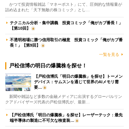
かつて投資情報雑誌「マネーポスト」にて、圧倒的な情報量が
詰め込まれた「天下無敵の株コミック」とし…
テクニカル分析・集中講義 投資コミック「俺がカブ番長！」
【第10回】
不透明相場に勝つ信用取引の極意 投資コミック「俺がカブ番
長！」【第9回】
一覧を見る
戸松信博の明日の爆騰株を探せ！
【戸松信博氏「明日の爆騰株」を探せ】トーメン
デバイス：サムスンを通じて世界のAIメモリ需
要…
新聞や雑誌など多数の金融メディアに出演するグローバルリン
クアドバイザーズ代表の戸松信博氏が、最新…
【戸松信博氏「明日の爆騰株」を探せ】レーザーテック：最先
端半導体の製造に不可欠な検査装…