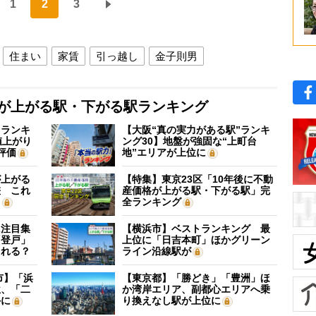
1
2
3
住まい
家賃
引っ越し
金子則男
格が上がる駅・下がる駅ランキング
”ランキ
【大阪“真の実力がある駅”ランキ
値上がり
ング30】地盤が強固な“上町台
評価
地”エリアが上位に
が上がる
【特集】東京23区「10年後に不動
差 これ
産価格が上がる駅・下がる駅」完
？
全ランキング
に注目集
【横浜市】ベストランキング 最
「登戸」
上位に「日吉本町」ほかグリーン
される？
ライン沿線駅が
市】「浜
【東京都】「勝どき」「豊洲」ほ
位、「二
か湾岸エリア、副都心エリアへ乗
外に
り換えなし駅が上位に