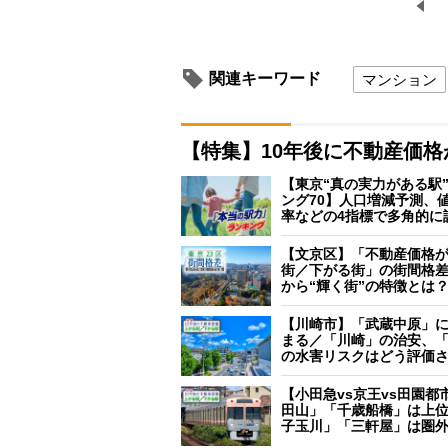
関連キーワード
マンション
【特集】10年後に不動産価
【東京“真の実力がある駅
ング70】人口増減予測、
率などの4指標で多角的に
【文京区】「不動産価格
街／下がる街」の街間格
から“輝く街”の特徴とは
【川崎市】「武蔵中原」
まる／「川崎」の治安、
の水害リスクはどう評価
【小田急vs京王vs田園都
田山」「千歳船橋」は上
子玉川」「三軒屋」は圏