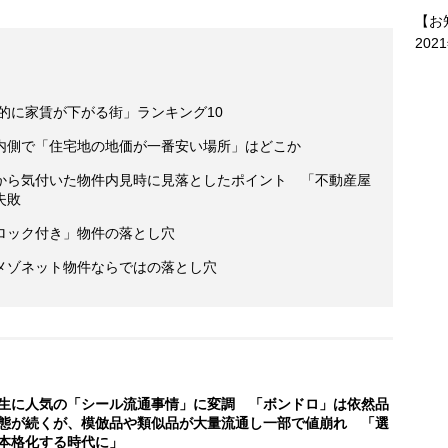
【お
202
劇的に家賃が下がる街」ランキング10
内側で「住宅地の地価が一番安い場所」はどこか
から気付いた物件内見時に見落としたポイント 「不動産屋
失敗
ロック付き」物件の落とし穴
メゾネット物件ならではの落とし穴
生に人気の「シール流通事情」に変調 「ボンドロ」は依然品
態が続くが、模倣品や類似品が大量流通し一部で値崩れ 「選
本格化する時代に」