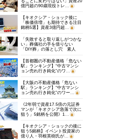
ることに変わりはない」資産20
億円超の90歳現役トレ…
【キオクシア・ショック後に
「株価倍増」も期待できる注目
銘柄5選】資産3億円超…
「失敗すると取り返しがつかな
い」葬儀社の手を借りない
「DIY葬」の落とし穴 素人
に…
【首都圏の不動産価格「危ない
駅」ランキング】“中古マンシ
ョン売れ行き鈍化”のワ…
【大阪の不動産価格「危ない
駅」ランキング】“中古マンシ
ョン売れ行き鈍化”のワー…
《2年弱で資産17.5倍の元証券
マンが「キオクシア急落で次に
狙う」5銘柄を公開》1…
【キオクシア・ショックの後に
狙う5銘柄】イベント投資家の
億り人・羽根英樹氏が…