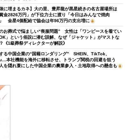
俵に埋まるカネ】大の里、豊昇龍が黒星続きの名古屋場所は
賞金2826万円」が下位力士に渡り「今日はみんなで焼肉
」 金星4個配給で協会は年96万円の支出増に
のお葬式で悩ましい“喪服問題” 女性は「ワンピースを着てい
OK」という俗説に潜む誤解、なぜ「ジャケット」がマストな
？《1級葬祭ディレクターが解説》
する中国企業の“国籍ロンダリング” SHEIN、TikTok、
mu…本社機能を海外に移転させ、トランプ関税の回避を狙う
人を隠れ蓑にした中国企業の農業参入・土地取得への懸念も