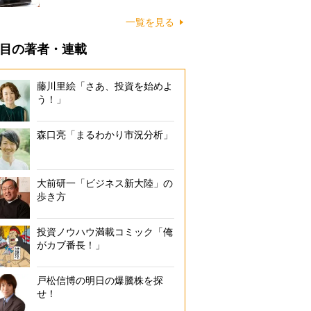
一覧を見る
目の著者・連載
藤川里絵「さあ、投資を始めよ
う！」
森口亮「まるわかり市況分析」
大前研一「ビジネス新大陸」の
歩き方
投資ノウハウ満載コミック「俺
がカブ番長！」
戸松信博の明日の爆騰株を探
せ！