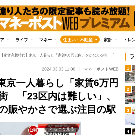
ア
ライフ
マネー
住まい・不動産
家計
トレ
【家賃高騰時代】東京一人暮らし「家賃6万円以内」をかなえる街 「23区内は難しい」、アクセス面や駅前の賑やかさで選ぶ注目の駅
ラ
1
2024.03.03 11:00
マネーポストWEB
東京一人暮らし「家賃6万円
2
街 「23区内は難しい」、
の賑やかさで選ぶ注目の駅
3
もっと見る
arrow_forward_ios
4