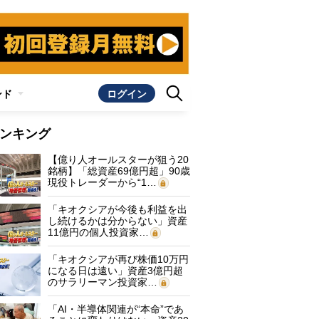
ンド
ログイン
ンキング
【億り人オールスターが狙う20
銘柄】「総資産69億円超」90歳
現役トレーダーから“1…
「キオクシアが今後も利益を出
し続けるかは分からない」資産
11億円の個人投資家…
「キオクシアが再び株価10万円
になる日は遠い」資産3億円超
のサラリーマン投資家…
「AI・半導体関連が“本命”であ