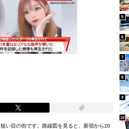
5
6
7
Mute
8
9
10
も狙い目の街です。路線図を見ると、新宿から20