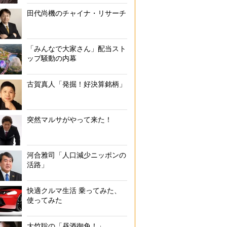
田代尚機のチャイナ・リサーチ
「みんなで大家さん」配当スト
ップ騒動の内幕
古賀真人「発掘！好決算銘柄」
突然マルサがやって来た！
河合雅司「人口減少ニッポンの
活路」
快適クルマ生活 乗ってみた、
使ってみた
大竹聡の「昼酒御免！」