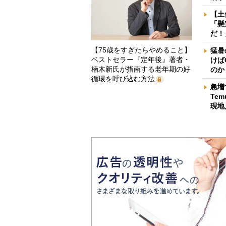
【土
「懸
だ！
【75歳をすぎたらやめること】
猛暑
ベストセラー『定年後』著者・
けば
楠木新氏が指南する老年期の好
のか
循環を呼び込む方法
急増
Te
現地