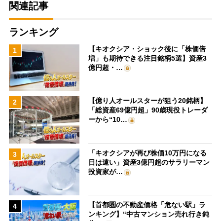
関連記事
ランキング
【キオクシア・ショック後に「株価倍
1
増」も期待できる注目銘柄5選】資産3
億円超・…
【億り人オールスターが狙う20銘柄】
2
「総資産69億円超」90歳現役トレーダ
ーから“10…
「キオクシアが再び株価10万円になる
3
日は遠い」資産3億円超のサラリーマン
投資家が…
【首都圏の不動産価格「危ない駅」ラ
4
ンキング】“中古マンション売れ行き鈍