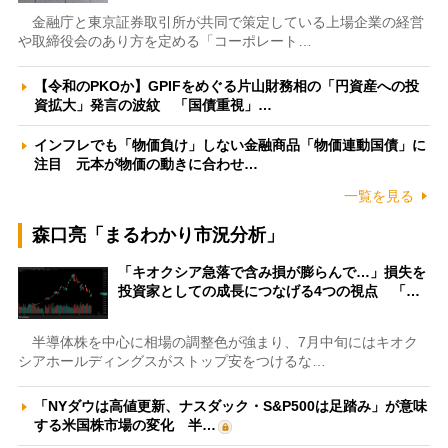
金融庁と東京証券取引所が共同で策定している上場企業の経営
や取締役会のあり方を定める「コーポレート…
【令和のPKOか】GPIFをめぐる片山財務相の「円資産への投
資拡大」発言の波紋 「国債重視」…
インフレでも「物価負け」しない金融商品「物価連動国債」に
注目 元本が物価の動きに合わせ…
一覧を見る
森口亮「まるわかり市況分析」
「キオクシア急落で含み損が膨らんで…」損失を
投資家としての成長につなげる4つの視点 「…
半導体株を中心に相場の調整色が強まり、7月中旬にはキオク
シアホールディングスがストップ安をつけるな…
「NYダウは高値更新、ナスダック・S&P500は足踏み」が意味
する米国株市場の変化 半…