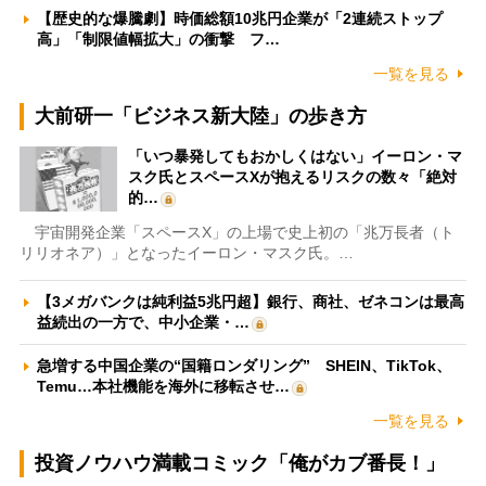
【歴史的な爆騰劇】時価総額10兆円企業が「2連続ストップ
高」「制限値幅拡大」の衝撃 フ…
一覧を見る
大前研一「ビジネス新大陸」の歩き方
「いつ暴発してもおかしくはない」イーロン・マ
スク氏とスペースXが抱えるリスクの数々「絶対
的…
宇宙開発企業「スペースX」の上場で史上初の「兆万長者（ト
リリオネア）」となったイーロン・マスク氏。…
【3メガバンクは純利益5兆円超】銀行、商社、ゼネコンは最高
益続出の一方で、中小企業・…
急増する中国企業の“国籍ロンダリング” SHEIN、TikTok、
Temu…本社機能を海外に移転させ…
一覧を見る
投資ノウハウ満載コミック「俺がカブ番長！」