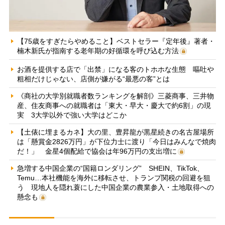
【75歳をすぎたらやめること】ベストセラー『定年後』著者・
楠木新氏が指南する老年期の好循環を呼び込む方法
お酒を提供する店で「出禁」になる客のトホホな生態 嘔吐や
粗相だけじゃない、店側が嫌がる“最悪の客”とは
《商社の大学別就職者数ランキングを解剖》三菱商事、三井物
産、住友商事への就職者は「東大・早大・慶大で約6割」の現
実 3大学以外で強い大学はどこか
【土俵に埋まるカネ】大の里、豊昇龍が黒星続きの名古屋場所
は「懸賞金2826万円」が下位力士に渡り「今日はみんなで焼肉
だ！」 金星4個配給で協会は年96万円の支出増に
急増する中国企業の“国籍ロンダリング” SHEIN、TikTok、
Temu…本社機能を海外に移転させ、トランプ関税の回避を狙
う 現地人を隠れ蓑にした中国企業の農業参入・土地取得への
懸念も