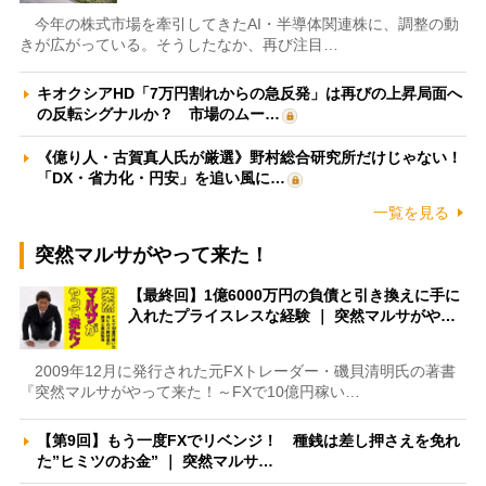
今年の株式市場を牽引してきたAI・半導体関連株に、調整の動
きが広がっている。そうしたなか、再び注目…
キオクシアHD「7万円割れからの急反発」は再びの上昇局面へ
の反転シグナルか？ 市場のムー…
《億り人・古賀真人氏が厳選》野村総合研究所だけじゃない！
「DX・省力化・円安」を追い風に…
一覧を見る
突然マルサがやって来た！
【最終回】1億6000万円の負債と引き換えに手に
入れたプライスレスな経験 ｜ 突然マルサがや…
2009年12月に発行された元FXトレーダー・磯貝清明氏の著書
『突然マルサがやって来た！～FXで10億円稼い…
【第9回】もう一度FXでリベンジ！ 種銭は差し押さえを免れ
た”ヒミツのお金” ｜ 突然マルサ…