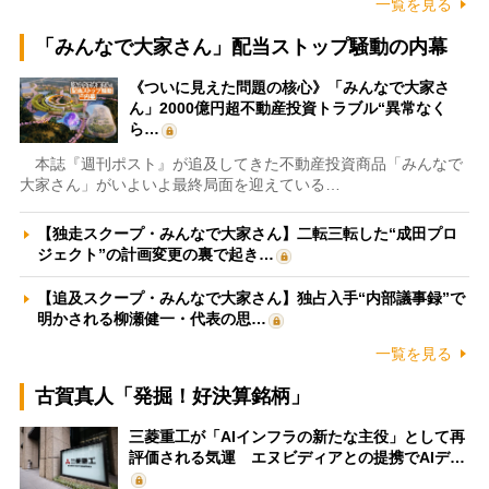
一覧を見る
「みんなで大家さん」配当ストップ騒動の内幕
《ついに見えた問題の核心》「みんなで大家さ
ん」2000億円超不動産投資トラブル“異常なく
ら…
本誌『週刊ポスト』が追及してきた不動産投資商品「みんなで
大家さん」がいよいよ最終局面を迎えている…
【独走スクープ・みんなで大家さん】二転三転した“成田プロ
ジェクト”の計画変更の裏で起き…
【追及スクープ・みんなで大家さん】独占入手“内部議事録”で
明かされる柳瀬健一・代表の思…
一覧を見る
古賀真人「発掘！好決算銘柄」
三菱重工が「AIインフラの新たな主役」として再
評価される気運 エヌビディアとの提携でAIデ…