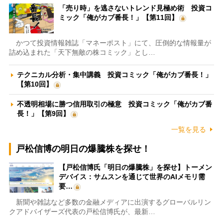
「売り時」を逃さないトレンド見極め術 投資コ
ミック「俺がカブ番長！」【第11回】
かつて投資情報雑誌「マネーポスト」にて、圧倒的な情報量が
詰め込まれた「天下無敵の株コミック」とし…
テクニカル分析・集中講義 投資コミック「俺がカブ番長！」
【第10回】
不透明相場に勝つ信用取引の極意 投資コミック「俺がカブ番
長！」【第9回】
一覧を見る
戸松信博の明日の爆騰株を探せ！
【戸松信博氏「明日の爆騰株」を探せ】トーメン
デバイス：サムスンを通じて世界のAIメモリ需
要…
新聞や雑誌など多数の金融メディアに出演するグローバルリン
クアドバイザーズ代表の戸松信博氏が、最新…