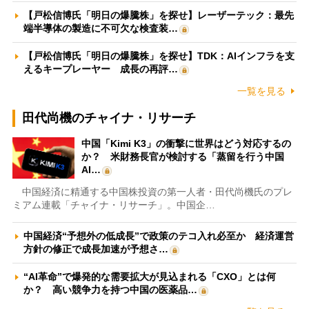
【戸松信博氏「明日の爆騰株」を探せ】レーザーテック：最先
端半導体の製造に不可欠な検査装…
【戸松信博氏「明日の爆騰株」を探せ】TDK：AIインフラを支
えるキープレーヤー 成長の再評…
一覧を見る
田代尚機のチャイナ・リサーチ
中国「Kimi K3」の衝撃に世界はどう対応するの
か？ 米財務長官が検討する「蒸留を行う中国
AI…
中国経済に精通する中国株投資の第一人者・田代尚機氏のプレ
ミアム連載「チャイナ・リサーチ」。中国企…
中国経済“予想外の低成長”で政策のテコ入れ必至か 経済運営
方針の修正で成長加速が予想さ…
“AI革命”で爆発的な需要拡大が見込まれる「CXO」とは何
か？ 高い競争力を持つ中国の医薬品…