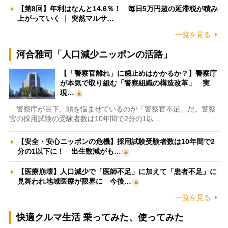
【第8回】年利はなんと14.6％！ 毎日5万円超の延滞税が積み
上がっていく ｜ 突然マルサ…
一覧を見る
河合雅司「人口減少ニッポンの活路」
【「警察官離れ」に歯止めはかかるか？】警察庁
が本気で取り組む「警察組織の構造改革」 実
現…
警察庁が目下、頭を悩ませているのが「警察官不足」だ。警察
官の採用試験の受験者数は10年間で2分の1以…
【安全・安心ニッポンの危機】採用試験受験者数は10年間で2
分の1以下に！ 出生数減がも…
【医療崩壊】人口減少で「医師不足」に加えて「患者不足」に
見舞われ地域医療が限界に 今後…
一覧を見る
快適クルマ生活 乗ってみた、使ってみた