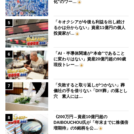
化”のワー…
「キオクシアが今後も利益を出し続け
5
るかは分からない」資産11億円の個人
投資家が…
「AI・半導体関連が“本命”であること
6
に変わりはない」資産20億円超の90歳
現役トレー…
「失敗すると取り返しがつかない」葬
7
儀社の手を借りない「DIY葬」の落とし
穴 素人には…
《200万円→資産10億円超の
8
DAIBOUCHOU氏が「年末までに株価倍
増期待」の5銘柄を公…