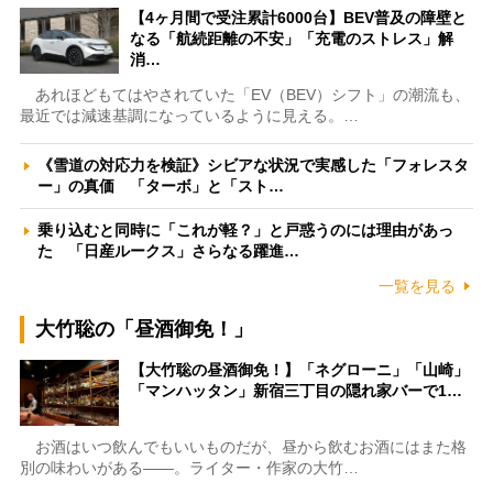
【4ヶ月間で受注累計6000台】BEV普及の障壁と
なる「航続距離の不安」「充電のストレス」解
消…
あれほどもてはやされていた「EV（BEV）シフト」の潮流も、
最近では減速基調になっているように見える。…
《雪道の対応力を検証》シビアな状況で実感した「フォレスタ
ー」の真価 「ターボ」と「スト…
乗り込むと同時に「これが軽？」と戸惑うのには理由があっ
た 「日産ルークス」さらなる躍進…
一覧を見る
大竹聡の「昼酒御免！」
【大竹聡の昼酒御免！】「ネグローニ」「山崎」
「マンハッタン」新宿三丁目の隠れ家バーで1…
お酒はいつ飲んでもいいものだが、昼から飲むお酒にはまた格
別の味わいがある――。ライター・作家の大竹…