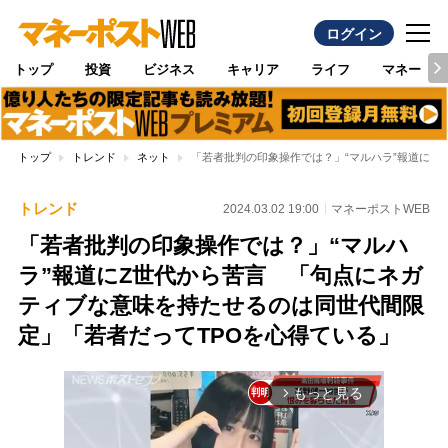
ログイン
トップ
投資
ビジネス
キャリア
ライフ
マネー
トップ
トレンド
ネット
「若者批判の印象操作では？」“マルハラ”報道にZ
トレンド
2024.03.02 19:00
マネーポストWEB
「若者批判の印象操作では？」“マルハ
ラ”報道にZ世代から苦言 「句点にネガ
ティブな意味を持たせるのは同世代間限
定」「若者だってTPOを心得ている」
もっと見る
arrow_forward_ios