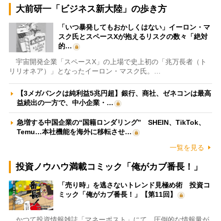
大前研一「ビジネス新大陸」の歩き方
「いつ暴発してもおかしくはない」イーロン・マ
スク氏とスペースXが抱えるリスクの数々「絶対
的…
宇宙開発企業「スペースX」の上場で史上初の「兆万長者（ト
リリオネア）」となったイーロン・マスク氏。…
【3メガバンクは純利益5兆円超】銀行、商社、ゼネコンは最高
益続出の一方で、中小企業・…
急増する中国企業の“国籍ロンダリング” SHEIN、TikTok、
Temu…本社機能を海外に移転させ…
一覧を見る
投資ノウハウ満載コミック「俺がカブ番長！」
「売り時」を逃さないトレンド見極め術 投資コ
ミック「俺がカブ番長！」【第11回】
かつて投資情報雑誌「マネーポスト」にて、圧倒的な情報量が