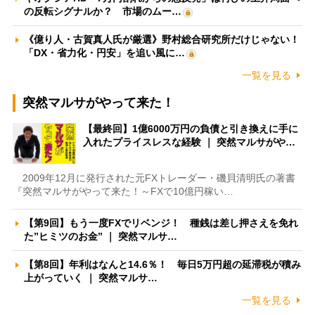
の反転シグナルか？ 市場のムー…
《億り人・古賀真人氏が厳選》野村総合研究所だけじゃない！
「DX・省力化・円安」を追い風に…
一覧を見る
突然マルサがやって来た！
【最終回】1億6000万円の負債と引き換えに手に
入れたプライスレスな経験 ｜ 突然マルサがや…
2009年12月に発行された元FXトレーダー・磯貝清明氏の著書
『突然マルサがやって来た！～FXで10億円稼い…
【第9回】もう一度FXでリベンジ！ 種銭は差し押さえを免れ
た”ヒミツのお金” ｜ 突然マルサ…
【第8回】年利はなんと14.6％！ 毎日5万円超の延滞税が積み
上がっていく ｜ 突然マルサ…
一覧を見る