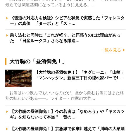
最近では減速基調になっているように見える。…
《雪道の対応力を検証》シビアな状況で実感した「フォレスタ
ー」の真価 「ターボ」と「スト…
乗り込むと同時に「これが軽？」と戸惑うのには理由があっ
た 「日産ルークス」さらなる躍進…
一覧を見る
大竹聡の「昼酒御免！」
【大竹聡の昼酒御免！】「ネグローニ」「山崎」
「マンハッタン」新宿三丁目の隠れ家バーで1…
お酒はいつ飲んでもいいものだが、昼から飲むお酒にはまた格
別の味わいがある――。ライター・作家の大竹…
【大竹聡の昼酒御免！】今の若者は「なめろう」や「キヌカツ
ギ」を知らないって本当？ 昔の…
【大竹聡の昼酒御免！】京急線で多摩川越えて「川崎の大衆酒