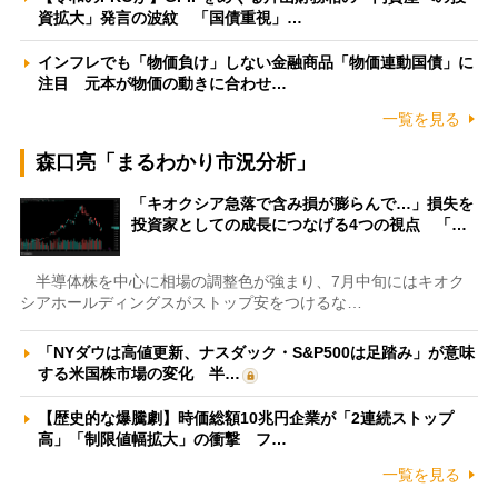
資拡大」発言の波紋 「国債重視」…
インフレでも「物価負け」しない金融商品「物価連動国債」に
注目 元本が物価の動きに合わせ…
一覧を見る
森口亮「まるわかり市況分析」
「キオクシア急落で含み損が膨らんで…」損失を
投資家としての成長につなげる4つの視点 「…
半導体株を中心に相場の調整色が強まり、7月中旬にはキオク
シアホールディングスがストップ安をつけるな…
「NYダウは高値更新、ナスダック・S&P500は足踏み」が意味
する米国株市場の変化 半…
【歴史的な爆騰劇】時価総額10兆円企業が「2連続ストップ
高」「制限値幅拡大」の衝撃 フ…
一覧を見る