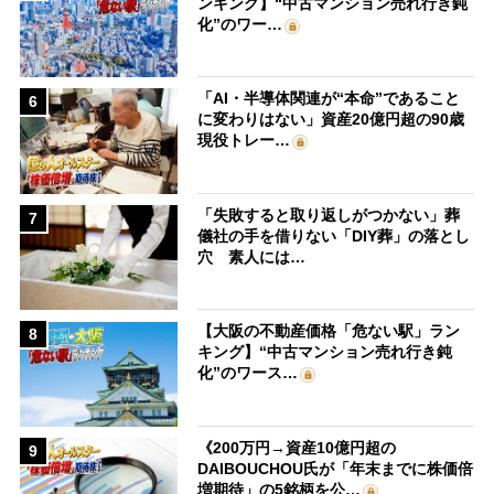
ンキング】“中古マンション売れ行き鈍
化”のワー…
「AI・半導体関連が“本命”であること
6
に変わりはない」資産20億円超の90歳
現役トレー…
「失敗すると取り返しがつかない」葬
7
儀社の手を借りない「DIY葬」の落とし
穴 素人には…
【大阪の不動産価格「危ない駅」ラン
8
キング】“中古マンション売れ行き鈍
化”のワース…
《200万円→資産10億円超の
9
DAIBOUCHOU氏が「年末までに株価倍
増期待」の5銘柄を公…