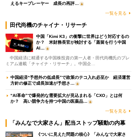
えるキープレーヤー 成長の再評…
一覧を見る
田代尚機のチャイナ・リサーチ
中国「Kimi K3」の衝撃に世界はどう対応するの
か？ 米財務長官が検討する「蒸留を行う中国
AI…
中国経済に精通する中国株投資の第一人者・田代尚機氏のプレ
ミアム連載「チャイナ・リサーチ」。中国企…
中国経済“予想外の低成長”で政策のテコ入れ必至か 経済運営
方針の修正で成長加速が予想さ…
“AI革命”で爆発的な需要拡大が見込まれる「CXO」とは何
か？ 高い競争力を持つ中国の医薬品…
一覧を見る
「みんなで大家さん」配当ストップ騒動の内幕
《ついに見えた問題の核心》「みんなで大家さ