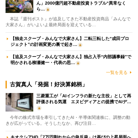
ん」2000億円超不動産投資トラブル“異常なく
ら…
本誌『週刊ポスト』が追及してきた不動産投資商品「みんなで
大家さん」がいよいよ最終局面を迎えている…
【独走スクープ・みんなで大家さん】二転三転した“成田プロ
ジェクト”の計画変更の裏で起き…
【追及スクープ・みんなで大家さん】独占入手“内部議事録”で
明かされる柳瀬健一・代表の思…
一覧を見る
古賀真人「発掘！好決算銘柄」
三菱重工が「AIインフラの新たな主役」として再
評価される気運 エヌビディアとの提携でAIデ…
今年の株式市場を牽引してきたAI・半導体関連株に、調整の動
きが広がっている。そうしたなか、再び注目…
キオクシアHD「7万円割れからの急反発」は再びの上昇局面へ