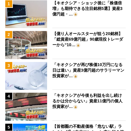
【キオクシア・ショック後に「株価倍
1
増」も期待できる注目銘柄5選】資産3
億円超・…
【億り人オールスターが狙う20銘柄】
2
「総資産69億円超」90歳現役トレーダ
ーから“10…
「キオクシアが再び株価10万円になる
3
日は遠い」資産3億円超のサラリーマン
投資家が…
「キオクシアが今後も利益を出し続け
4
るかは分からない」資産11億円の個人
投資家が…
【首都圏の不動産価格「危ない駅」ラ
5