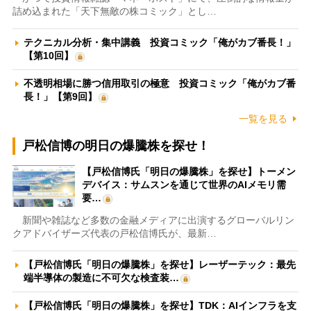
詰め込まれた「天下無敵の株コミック」とし…
テクニカル分析・集中講義 投資コミック「俺がカブ番長！」
【第10回】
不透明相場に勝つ信用取引の極意 投資コミック「俺がカブ番
長！」【第9回】
一覧を見る
戸松信博の明日の爆騰株を探せ！
【戸松信博氏「明日の爆騰株」を探せ】トーメン
デバイス：サムスンを通じて世界のAIメモリ需
要…
新聞や雑誌など多数の金融メディアに出演するグローバルリン
クアドバイザーズ代表の戸松信博氏が、最新…
【戸松信博氏「明日の爆騰株」を探せ】レーザーテック：最先
端半導体の製造に不可欠な検査装…
【戸松信博氏「明日の爆騰株」を探せ】TDK：AIインフラを支