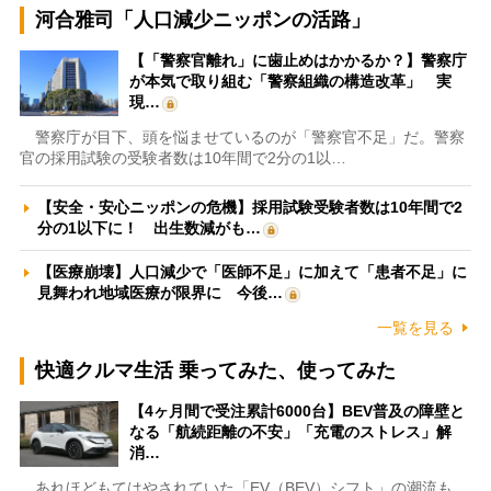
河合雅司「人口減少ニッポンの活路」
【「警察官離れ」に歯止めはかかるか？】警察庁
が本気で取り組む「警察組織の構造改革」 実
現…
警察庁が目下、頭を悩ませているのが「警察官不足」だ。警察
官の採用試験の受験者数は10年間で2分の1以…
【安全・安心ニッポンの危機】採用試験受験者数は10年間で2
分の1以下に！ 出生数減がも…
【医療崩壊】人口減少で「医師不足」に加えて「患者不足」に
見舞われ地域医療が限界に 今後…
一覧を見る
快適クルマ生活 乗ってみた、使ってみた
【4ヶ月間で受注累計6000台】BEV普及の障壁と
なる「航続距離の不安」「充電のストレス」解
消…
あれほどもてはやされていた「EV（BEV）シフト」の潮流も、