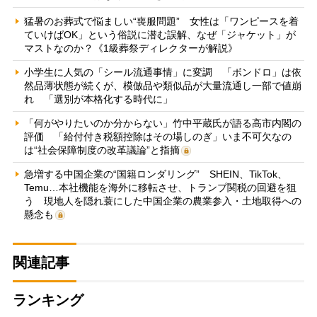
猛暑のお葬式で悩ましい“喪服問題” 女性は「ワンピースを着
ていけばOK」という俗説に潜む誤解、なぜ「ジャケット」が
マストなのか？《1級葬祭ディレクターが解説》
小学生に人気の「シール流通事情」に変調 「ボンドロ」は依
然品薄状態が続くが、模倣品や類似品が大量流通し一部で値崩
れ 「選別が本格化する時代に」
「何がやりたいのか分からない」竹中平蔵氏が語る高市内閣の
評価 「給付付き税額控除はその場しのぎ」いま不可欠なの
は“社会保障制度の改革議論”と指摘
急増する中国企業の“国籍ロンダリング” SHEIN、TikTok、
Temu…本社機能を海外に移転させ、トランプ関税の回避を狙
う 現地人を隠れ蓑にした中国企業の農業参入・土地取得への
懸念も
関連記事
ランキング