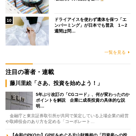
ドライアイスを使わず遺体を保つ「エ
10
ンバーミング」が日本でも普及 1～2
週間は問…
一覧を見る
注目の著者・連載
藤川里絵「さあ、投資を始めよう！」
5年ぶり改訂の「CGコード」、何が変わったのか
ポイントを解説 企業に成長投資の具体的な説
明…
金融庁と東京証券取引所が共同で策定している上場企業の経営
や取締役会のあり方を定める「コーポレート…
【令和のPKOか】GPIFをめぐる片山財務相の「円資産への投