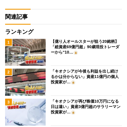
関連記事
ランキング
【億り人オールスターが狙う20銘柄】
1
「総資産69億円超」90歳現役トレーダ
ーから“10…
「キオクシアが今後も利益を出し続け
2
るかは分からない」資産11億円の個人
投資家が…
「キオクシアが再び株価10万円になる
3
日は遠い」資産3億円超のサラリーマン
投資家が…