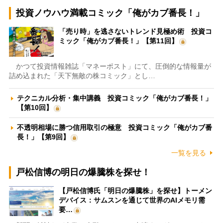
投資ノウハウ満載コミック「俺がカブ番長！」
「売り時」を逃さないトレンド見極め術 投資コ
ミック「俺がカブ番長！」【第11回】
かつて投資情報雑誌「マネーポスト」にて、圧倒的な情報量が
詰め込まれた「天下無敵の株コミック」とし…
テクニカル分析・集中講義 投資コミック「俺がカブ番長！」
【第10回】
不透明相場に勝つ信用取引の極意 投資コミック「俺がカブ番
長！」【第9回】
一覧を見る
戸松信博の明日の爆騰株を探せ！
【戸松信博氏「明日の爆騰株」を探せ】トーメン
デバイス：サムスンを通じて世界のAIメモリ需
要…