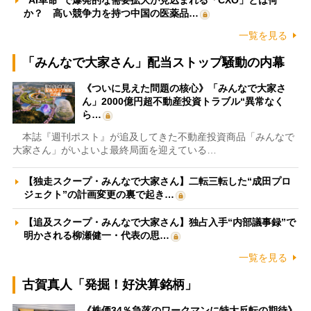
“AI革命”で爆発的な需要拡大が見込まれる「CXO」とは何
か？ 高い競争力を持つ中国の医薬品…
一覧を見る
「みんなで大家さん」配当ストップ騒動の内幕
《ついに見えた問題の核心》「みんなで大家さ
ん」2000億円超不動産投資トラブル“異常なく
ら…
本誌『週刊ポスト』が追及してきた不動産投資商品「みんなで
大家さん」がいよいよ最終局面を迎えている…
【独走スクープ・みんなで大家さん】二転三転した“成田プロ
ジェクト”の計画変更の裏で起き…
【追及スクープ・みんなで大家さん】独占入手“内部議事録”で
明かされる柳瀬健一・代表の思…
一覧を見る
古賀真人「発掘！好決算銘柄」
《株価34％急落のワークマンに特大反転の期待》