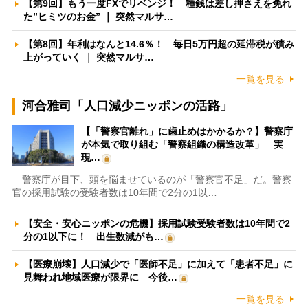
【第9回】もう一度FXでリベンジ！ 種銭は差し押さえを免れ
た”ヒミツのお金” ｜ 突然マルサ…
【第8回】年利はなんと14.6％！ 毎日5万円超の延滞税が積み
上がっていく ｜ 突然マルサ…
一覧を見る
河合雅司「人口減少ニッポンの活路」
【「警察官離れ」に歯止めはかかるか？】警察庁
が本気で取り組む「警察組織の構造改革」 実
現…
警察庁が目下、頭を悩ませているのが「警察官不足」だ。警察
官の採用試験の受験者数は10年間で2分の1以…
【安全・安心ニッポンの危機】採用試験受験者数は10年間で2
分の1以下に！ 出生数減がも…
【医療崩壊】人口減少で「医師不足」に加えて「患者不足」に
見舞われ地域医療が限界に 今後…
一覧を見る