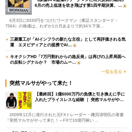
6月の売上低迷を吹き飛ばす第1四半期決算、…
6月3日に8330円をつけたワークマン（東証スタンダード・
7564）の株価は、わずか1カ月あまりで約34％下落…
三菱重工が「AIインフラの新たな主役」として再評価される気
運 エヌビディアとの提携でAI…
キオクシアHD「7万円割れからの急反発」は再びの上昇局面へ
の反転シグナルか？ 市場のムー…
一覧を見る
突然マルサがやって来た！
【最終回】1億6000万円の負債と引き換えに手に
入れたプライスレスな経験 ｜ 突然マルサがや…
2009年12月に発行された元FXトレーダー・磯貝清明氏の著書
『突然マルサがやって来た！～FXで10億円稼い…