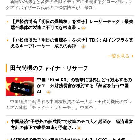
新聞や雑誌など多数の金融メディアに出演するグローバルリン
クアドバイザーズ代表の戸松信博氏が、最新…
【戸松信博氏「明日の爆騰株」を探せ】レーザーテック：最先
端半導体の製造に不可欠な検査装…
【戸松信博氏「明日の爆騰株」を探せ】TDK：AIインフラを支
えるキープレーヤー 成長の再評…
一覧を見る
田代尚機のチャイナ・リサーチ
中国「Kimi K3」の衝撃に世界はどう対応するの
か？ 米財務長官が検討する「蒸留を行う中国
AI…
中国経済に精通する中国株投資の第一人者・田代尚機氏のプレ
ミアム連載「チャイナ・リサーチ」。中国企…
中国経済“予想外の低成長”で政策のテコ入れ必至か 経済運営
方針の修正で成長加速が予想さ…