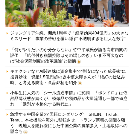
ジャングリア沖縄、開業1周年で「経済効果494億円」の大きな
ミスリード 事業の苦戦を覆い隠す“不透明すぎる巨大な数字”
「何がやりたいのか分からない」竹中平蔵氏が語る高市内閣の
評価 「給付付き税額控除はその場しのぎ」いま不可欠なの
は“社会保障制度の改革議論”と指摘
キオクシアなどAI関連株に資金集中で“割安になった成長株”に
投資妙味 資産1.5億円超の坂本慎太郎さんが「絶好の仕込み
時」と考える防衛・食品銘柄を紹介
小学生に人気の「シール流通事情」に変調 「ボンドロ」は依
然品薄状態が続くが、模倣品や類似品が大量流通し一部で値崩
れ 「選別が本格化する時代に」
急増する中国企業の“国籍ロンダリング” SHEIN、TikTok、
Temu…本社機能を海外に移転させ、トランプ関税の回避を狙
う 現地人を隠れ蓑にした中国企業の農業参入・土地取得への
懸念も