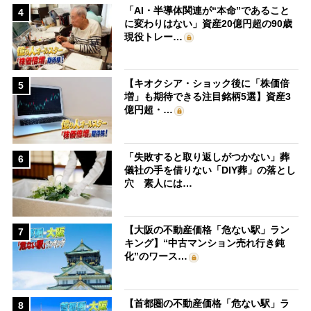
「AI・半導体関連が“本命”であること
4
に変わりはない」資産20億円超の90歳
現役トレー…
【キオクシア・ショック後に「株価倍
5
増」も期待できる注目銘柄5選】資産3
億円超・…
「失敗すると取り返しがつかない」葬
6
儀社の手を借りない「DIY葬」の落とし
穴 素人には…
【大阪の不動産価格「危ない駅」ラン
7
キング】“中古マンション売れ行き鈍
化”のワース…
【首都圏の不動産価格「危ない駅」ラ
8