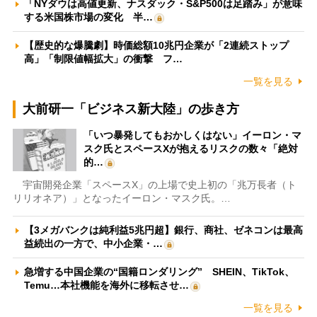
「NYダウは高値更新、ナスダック・S&P500は足踏み」が意味
する米国株市場の変化 半…
【歴史的な爆騰劇】時価総額10兆円企業が「2連続ストップ
高」「制限値幅拡大」の衝撃 フ…
一覧を見る
大前研一「ビジネス新大陸」の歩き方
「いつ暴発してもおかしくはない」イーロン・マ
スク氏とスペースXが抱えるリスクの数々「絶対
的…
宇宙開発企業「スペースX」の上場で史上初の「兆万長者（ト
リリオネア）」となったイーロン・マスク氏。…
【3メガバンクは純利益5兆円超】銀行、商社、ゼネコンは最高
益続出の一方で、中小企業・…
急増する中国企業の“国籍ロンダリング” SHEIN、TikTok、
Temu…本社機能を海外に移転させ…
一覧を見る