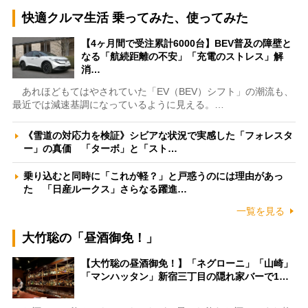
快適クルマ生活 乗ってみた、使ってみた
【4ヶ月間で受注累計6000台】BEV普及の障壁と
なる「航続距離の不安」「充電のストレス」解
消…
あれほどもてはやされていた「EV（BEV）シフト」の潮流も、
最近では減速基調になっているように見える。…
《雪道の対応力を検証》シビアな状況で実感した「フォレスタ
ー」の真価 「ターボ」と「スト…
乗り込むと同時に「これが軽？」と戸惑うのには理由があっ
た 「日産ルークス」さらなる躍進…
一覧を見る
大竹聡の「昼酒御免！」
【大竹聡の昼酒御免！】「ネグローニ」「山崎」
「マンハッタン」新宿三丁目の隠れ家バーで1…