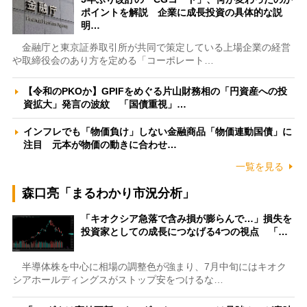
ポイントを解説 企業に成長投資の具体的な説
明…
金融庁と東京証券取引所が共同で策定している上場企業の経営
や取締役会のあり方を定める「コーポレート…
【令和のPKOか】GPIFをめぐる片山財務相の「円資産への投
資拡大」発言の波紋 「国債重視」…
インフレでも「物価負け」しない金融商品「物価連動国債」に
注目 元本が物価の動きに合わせ…
一覧を見る
森口亮「まるわかり市況分析」
「キオクシア急落で含み損が膨らんで…」損失を
投資家としての成長につなげる4つの視点 「…
半導体株を中心に相場の調整色が強まり、7月中旬にはキオク
シアホールディングスがストップ安をつけるな…