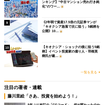
ンキング】“中古マンション売れ行き鈍
化”のワー…
《2年弱で資産17.5倍の元証券マンが
9
「キオクシア急落で次に狙う」5銘柄を
公開》10…
【キオクシア・ショックの後に狙う5銘
10
柄】イベント投資家の億り人・羽根英
樹氏が厳…
一覧を見る
注目の著者・連載
藤川里絵「さあ、投資を始めよう！」
5年ぶり改訂の「CGコード」、何が変わったのか