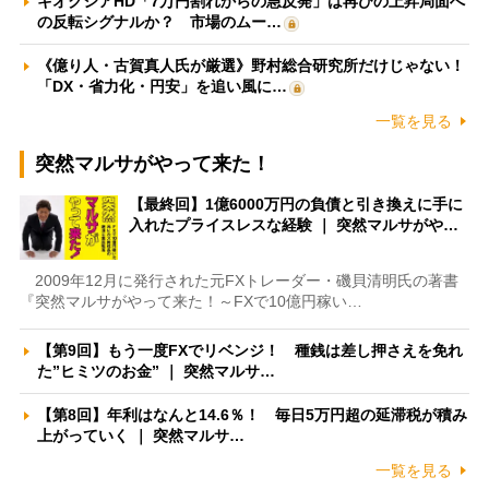
キオクシアHD「7万円割れからの急反発」は再びの上昇局面へ
の反転シグナルか？ 市場のムー…
《億り人・古賀真人氏が厳選》野村総合研究所だけじゃない！
「DX・省力化・円安」を追い風に…
一覧を見る
突然マルサがやって来た！
【最終回】1億6000万円の負債と引き換えに手に
入れたプライスレスな経験 ｜ 突然マルサがや…
2009年12月に発行された元FXトレーダー・磯貝清明氏の著書
『突然マルサがやって来た！～FXで10億円稼い…
【第9回】もう一度FXでリベンジ！ 種銭は差し押さえを免れ
た”ヒミツのお金” ｜ 突然マルサ…
【第8回】年利はなんと14.6％！ 毎日5万円超の延滞税が積み
上がっていく ｜ 突然マルサ…
一覧を見る