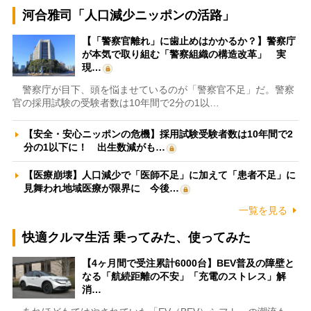
河合雅司「人口減少ニッポンの活路」
【「警察官離れ」に歯止めはかかるか？】警察庁
が本気で取り組む「警察組織の構造改革」 実
現…
警察庁が目下、頭を悩ませているのが「警察官不足」だ。警察
官の採用試験の受験者数は10年間で2分の1以…
【安全・安心ニッポンの危機】採用試験受験者数は10年間で2
分の1以下に！ 出生数減がも…
【医療崩壊】人口減少で「医師不足」に加えて「患者不足」に
見舞われ地域医療が限界に 今後…
一覧を見る
快適クルマ生活 乗ってみた、使ってみた
【4ヶ月間で受注累計6000台】BEV普及の障壁と
なる「航続距離の不安」「充電のストレス」解
消…