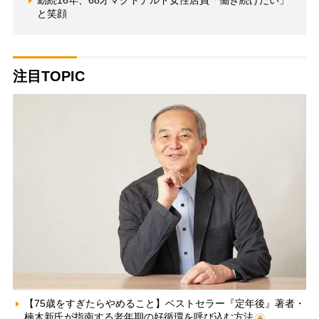
勤続16年、68才マクドナルド女性店員「働き続けたい」
と笑顔
注目TOPIC
【75歳をすぎたらやめること】ベストセラー『定年後』著者・
楠木新氏が指南する老年期の好循環を呼び込む方法