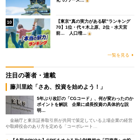
化”のワース…
【東京“真の実力がある駅”ランキング
10
70】1位・代々木上原、2位・水天宮
前… 人口増…
一覧を見る
注目の著者・連載
藤川里絵「さあ、投資を始めよう！」
5年ぶり改訂の「CGコード」、何が変わったのか
ポイントを解説 企業に成長投資の具体的な説
明…
金融庁と東京証券取引所が共同で策定している上場企業の経営
や取締役会のあり方を定める「コーポレート…