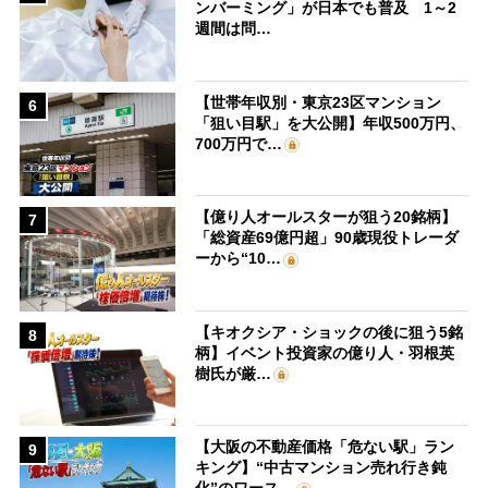
ンバーミング」が日本でも普及 1～2
週間は問…
【世帯年収別・東京23区マンション
6
「狙い目駅」を大公開】年収500万円、
700万円で…
【億り人オールスターが狙う20銘柄】
7
「総資産69億円超」90歳現役トレーダ
ーから“10…
【キオクシア・ショックの後に狙う5銘
8
柄】イベント投資家の億り人・羽根英
樹氏が厳…
【大阪の不動産価格「危ない駅」ラン
9
キング】“中古マンション売れ行き鈍