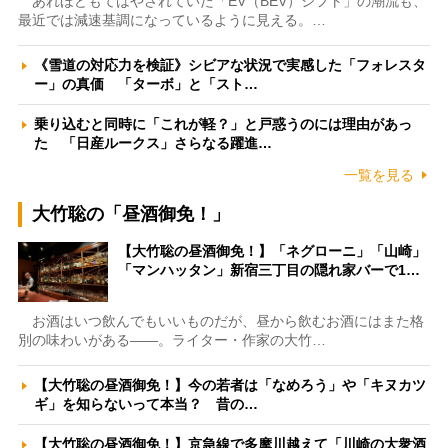
あれほどもてはやされていた「EV（BEV）シフト」の潮流も、
最近では減速基調になっているように見える。…
《雪道の対応力を検証》シビアな状況で実感した「フォレスタ
ー」の真価 「ターボ」と「スト…
乗り込むと同時に「これが軽？」と戸惑うのには理由があっ
た 「日産ルークス」さらなる躍進…
一覧を見る
大竹聡の「昼酒御免！」
【大竹聡の昼酒御免！】「ネグローニ」「山崎」
「マンハッタン」新宿三丁目の隠れ家バーで1…
お酒はいつ飲んでもいいものだが、昼から飲むお酒にはまた格
別の味わいがある――。ライター・作家の大竹…
【大竹聡の昼酒御免！】今の若者は「なめろう」や「キヌカツ
ギ」を知らないって本当？ 昔の…
【大竹聡の昼酒御免！】京急線で多摩川越えて「川崎の大衆酒