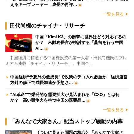
えるキープレーヤー 成長の再評…
一覧を見る
田代尚機のチャイナ・リサーチ
中国「Kimi K3」の衝撃に世界はどう対応するの
か？ 米財務長官が検討する「蒸留を行う中国
AI…
中国経済に精通する中国株投資の第一人者・田代尚機氏のプレ
ミアム連載「チャイナ・リサーチ」。中国企…
中国経済“予想外の低成長”で政策のテコ入れ必至か 経済運営
方針の修正で成長加速が予想さ…
“AI革命”で爆発的な需要拡大が見込まれる「CXO」とは何
か？ 高い競争力を持つ中国の医薬品…
一覧を見る
「みんなで大家さん」配当ストップ騒動の内幕
《ついに見えた問題の核心》「みんなで大家さ