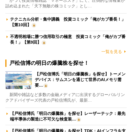
かつて投資情報雑誌「マネーポスト」にて、圧倒的な情報量が
詰め込まれた「天下無敵の株コミック」とし…
テクニカル分析・集中講義 投資コミック「俺がカブ番長！」
【第10回】
不透明相場に勝つ信用取引の極意 投資コミック「俺がカブ番
長！」【第9回】
一覧を見る
戸松信博の明日の爆騰株を探せ！
【戸松信博氏「明日の爆騰株」を探せ】トーメン
デバイス：サムスンを通じて世界のAIメモリ需
要…
新聞や雑誌など多数の金融メディアに出演するグローバルリン
クアドバイザーズ代表の戸松信博氏が、最新…
【戸松信博氏「明日の爆騰株」を探せ】レーザーテック：最先
端半導体の製造に不可欠な検査装…
【戸松信博氏「明日の爆騰株」を探せ】TDK：AIインフラを支