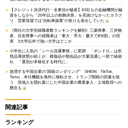
【クレジット決済代行・全東信が破産】63社もの金融機関が融
資をしながら「20年以上の粉飾決算」を見抜けなかったカラク
リ 営業現場では“自転車操業”の焦りも表出していた
《商社の大学別就職者数ランキングを解剖》三菱商事、三井物
産、住友商事への就職者は「東大・早大・慶大で約6割」の現
実 3大学以外で強い大学はどこか
小学生に人気の「シール流通事情」に変調 「ボンドロ」は依
然品薄状態が続くが、模倣品や類似品が大量流通し一部で値崩
れ 「選別が本格化する時代に」
急増する中国企業の“国籍ロンダリング” SHEIN、TikTok、
Temu…本社機能を海外に移転させ、トランプ関税の回避を狙
う 現地人を隠れ蓑にした中国企業の農業参入・土地取得への
懸念も
関連記事
ランキング