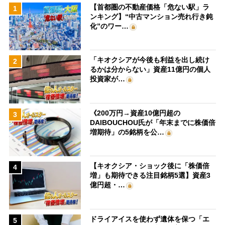
【首都圏の不動産価格「危ない駅」ラ
1
ンキング】“中古マンション売れ行き鈍
化”のワー…
「キオクシアが今後も利益を出し続け
2
るかは分からない」資産11億円の個人
投資家が…
《200万円→資産10億円超の
3
DAIBOUCHOU氏が「年末までに株価倍
増期待」の5銘柄を公…
【キオクシア・ショック後に「株価倍
4
増」も期待できる注目銘柄5選】資産3
億円超・…
ドライアイスを使わず遺体を保つ「エ
5