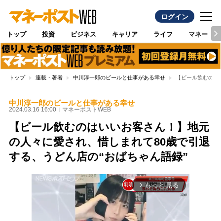
ログイン
トップ
投資
ビジネス
キャリア
ライフ
マネー
トップ
連載・著者
中川淳一郎のビールと仕事がある幸せ
【ビール飲むのは
中川淳一郎のビールと仕事がある幸せ
2024.03.16 16:00
マネーポストWEB
【ビール飲むのはいいお客さん！】地元
の人々に愛され、惜しまれて80歳で引退
する、うどん店の“おばちゃん語録”
もっと見る
arrow_forward_ios