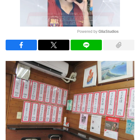
Powered by 
GliaStudios
Mute