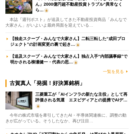
ん」2000億円超不動産投資トラブル“異常なく
ら…
本誌『週刊ポスト』が追及してきた不動産投資商品「みんなで
大家さん」がいよいよ最終局面を迎えている…
【独走スクープ・みんなで大家さん】二転三転した“成田プロ
ジェクト”の計画変更の裏で起き…
【追及スクープ・みんなで大家さん】独占入手“内部議事録”で
明かされる柳瀬健一・代表の思…
一覧を見る
古賀真人「発掘！好決算銘柄」
三菱重工が「AIインフラの新たな主役」として再
評価される気運 エヌビディアとの提携でAIデ…
今年の株式市場を牽引してきたAI・半導体関連株に、調整の動
きが広がっている。そうしたなか、再び注目…