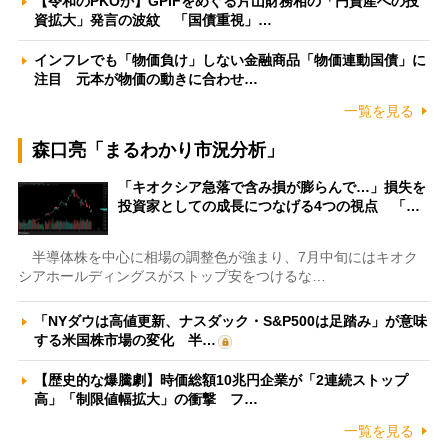
【令和のPKOか】GPIFをめぐる片山財務相の「円資産への投
資拡大」発言の波紋 「国債重視」…
インフレでも「物価負け」しない金融商品「物価連動国債」に
注目 元本が物価の動きに合わせ…
一覧を見る
森口亮「まるわかり市況分析」
「キオクシア急落で含み損が膨らんで…」損失を
投資家としての成長につなげる4つの視点 「…
半導体株を中心に相場の調整色が強まり、7月中旬にはキオク
シアホールディングスがストップ安をつけるな…
「NYダウは高値更新、ナスダック・S&P500は足踏み」が意味
する米国株市場の変化 半…
【歴史的な爆騰劇】時価総額10兆円企業が「2連続ストップ
高」「制限値幅拡大」の衝撃 フ…
一覧を見る