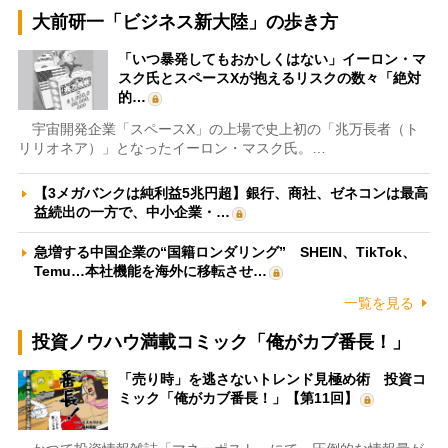
大前研一「ビジネス新大陸」の歩き方
「いつ暴発してもおかしくはない」イーロン・マ
スク氏とスペースXが抱えるリスクの数々「絶対
的…
宇宙開発企業「スペースX」の上場で史上初の「兆万長者（ト
リリオネア）」となったイーロン・マスク氏。…
【3メガバンクは純利益5兆円超】銀行、商社、ゼネコンは最高
益続出の一方で、中小企業・…
急増する中国企業の“国籍ロンダリング” SHEIN、TikTok、
Temu…本社機能を海外に移転させ…
一覧を見る
投資ノウハウ満載コミック「俺がカブ番長！」
「売り時」を逃さないトレンド見極め術 投資コ
ミック「俺がカブ番長！」【第11回】