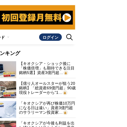
ンド
ログイン
ンキング
【キオクシア・ショック後に
「株価倍増」も期待できる注目
銘柄5選】資産3億円超…
【億り人オールスターが狙う20
銘柄】「総資産69億円超」90歳
現役トレーダーから“1…
「キオクシアが再び株価10万円
になる日は遠い」資産3億円超
のサラリーマン投資家…
「キオクシアが今後も利益を出