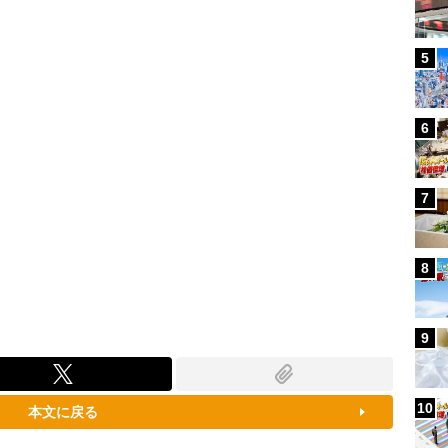
80.94%
5
6
7
8
9
10
本文に戻る