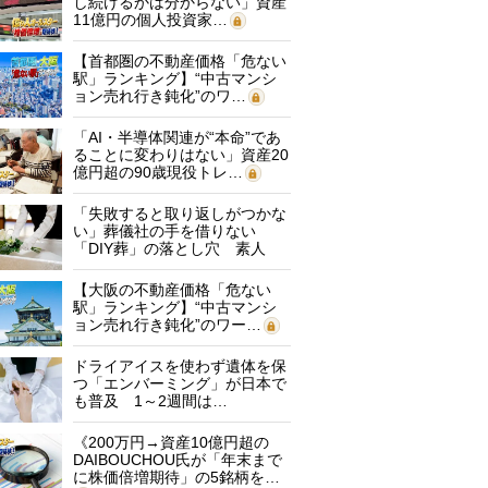
し続けるかは分からない」資産
11億円の個人投資家…
【首都圏の不動産価格「危ない
駅」ランキング】“中古マンシ
ョン売れ行き鈍化”のワ…
「AI・半導体関連が“本命”であ
ることに変わりはない」資産20
億円超の90歳現役トレ…
「失敗すると取り返しがつかな
い」葬儀社の手を借りない
「DIY葬」の落とし穴 素人
に…
【大阪の不動産価格「危ない
駅」ランキング】“中古マンシ
ョン売れ行き鈍化”のワー…
ドライアイスを使わず遺体を保
つ「エンバーミング」が日本で
も普及 1～2週間は…
《200万円→資産10億円超の
DAIBOUCHOU氏が「年末まで
に株価倍増期待」の5銘柄を…