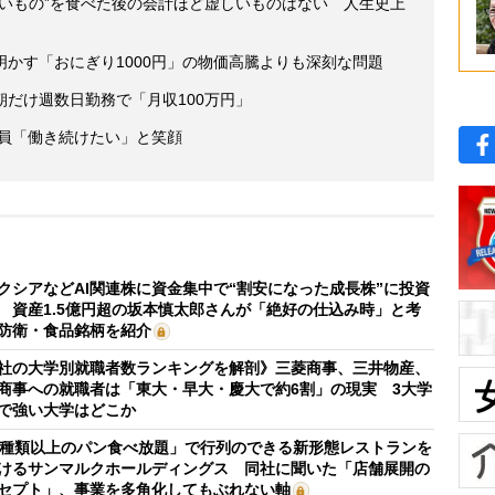
ズいもの”を食べた後の会計ほど虚しいものはない 人生史上
かす「おにぎり1000円」の物価高騰よりも深刻な問題
だけ週数日勤務で「月収100万円」
店員「働き続けたい」と笑顔
クシアなどAI関連株に資金集中で“割安になった成長株”に投資
 資産1.5億円超の坂本慎太郎さんが「絶好の仕込み時」と考
防衛・食品銘柄を紹介
社の大学別就職者数ランキングを解剖》三菱商事、三井物産、
商事への就職者は「東大・早大・慶大で約6割」の現実 3大学
で強い大学はどこか
0種類以上のパン食べ放題」で行列のできる新形態レストランを
けるサンマルクホールディングス 同社に聞いた「店舗展開の
セプト」、事業を多角化してもぶれない軸