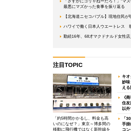
「さすがにコリャねーだろ！」“マ
最悪にマズかった食事を振り返る
【北海道ニセコバブル】現地住民が明
ハワイで働く日本人ウエートレス 朝
勤続16年、68才マクドナルド女性
注目TOPIC
キオ
妙味
える
《商
住友
以外
「約5時間かかるし、料金も高
「3
いのになぜ？」東京～博多間の
手掛
移動に飛行機ではなく新幹線を
コン