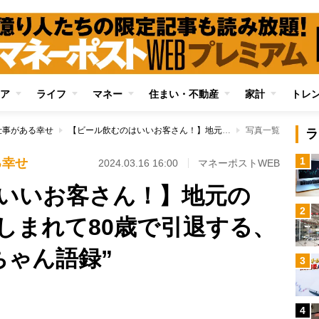
ア
ライフ
マネー
住まい・不動産
家計
トレ
仕事がある幸せ
【ビール飲むのはいいお客さん！】地元の人々に愛され、惜しまれて80歳で引退する、うどん店の“おばちゃん語録”
写真一覧
ラ
1
る幸せ
2024.03.16 16:00
マネーポストWEB
いいお客さん！】地元の
2
しまれて80歳で引退する、
ちゃん語録”
3
4
Loaded
: