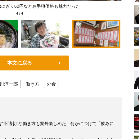
おにぎり60円などお手頃価格も魅力だった
4
/
4
本文に戻る
川淳一郎
働き方
外食
ば“不適切”な働き方も案外楽しめた 何かにつけて「飲みに