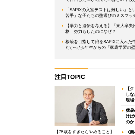
「SAPIXの入室テストは難しい」
苦手」な子たちの塾選びのミスマッ
【学力と遺伝を考える】「東大卒夫
格 努力もしたのになぜ？
桜蔭を目指して娘をSAPIXに入れ
だかった5年生からの「家庭学習の
注目TOPIC
【ク
しな
現場
猛暑
けば
のか
【75歳をすぎたらやめること】
《商