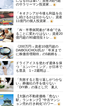
になる日は遠い」資産3億円超
のサラリーマン投資家…
「キオクシアが今後も利益を出
し続けるかは分からない」資産
11億円の個人投資家…
「AI・半導体関連が“本命”であ
ることに変わりはない」資産20
億円超の90歳現役トレ…
《200万円→資産10億円超の
DAIBOUCHOU氏が「年末まで
に株価倍増期待」の5銘柄を…
ドライアイスを使わず遺体を保
つ「エンバーミング」が日本で
も普及 1～2週間は…
「失敗すると取り返しがつかな
い」葬儀社の手を借りない
「DIY葬」の落とし穴 素人
に…
【大阪の不動産価格「危ない
駅」ランキング】“中古マンシ
ョン売れ行き鈍化”のワー…