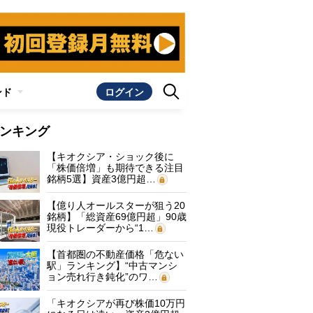
ンド
ログイン
ンキング
【キオクシア・ショック後に
「株価倍増」も期待できる注目
銘柄5選】資産3億円超…
【億り人オールスターが狙う20
銘柄】「総資産69億円超」90歳
現役トレーダーから“1…
【首都圏の不動産価格「危ない
駅」ランキング】“中古マンシ
ョン売れ行き鈍化”のワ…
「キオクシアが再び株価10万円