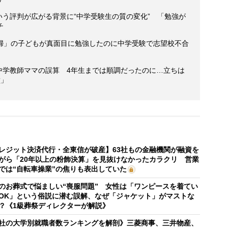
という評判が広がる背景に“中学受験生の質の変化” 「勉強が
チ
婦」の子どもが真面目に勉強したのに中学受験で志望校不合
た中学教師ママの誤算 4年生までは順調だったのに…立ちは
壁」
レジット決済代行・全東信が破産】63社もの金融機関が融資を
がら「20年以上の粉飾決算」を見抜けなかったカラクリ 営業
では“自転車操業”の焦りも表出していた
のお葬式で悩ましい“喪服問題” 女性は「ワンピースを着てい
OK」という俗説に潜む誤解、なぜ「ジャケット」がマストな
？《1級葬祭ディレクターが解説》
社の大学別就職者数ランキングを解剖》三菱商事、三井物産、