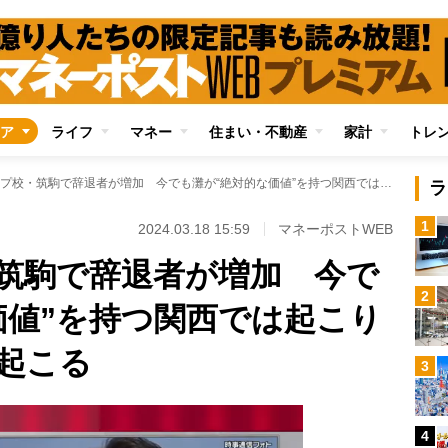
ア
ライフ
マネー
住まい・不動産
家計
トレ
首都圏トップ校・筑駒で辞退者が増加 今でも灘が“絶対的な価値”を持つ関西では起こり得ない事態がなぜ起こる
ラ
1
2024.03.18 15:59
マネーポストWEB
筑駒で辞退者が増加 今で
2
価値”を持つ関西では起こり
起こる
3
4