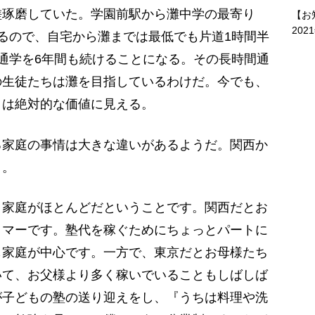
磋琢磨していた。学園前駅から灘中学の最寄り
【お
202
るので、自宅から灘までは最低でも片道1時間半
通学を6年間も続けることになる。その長時間通
の生徒たちは灘を目指しているわけだ。今でも、
とは絶対的な価値に見える。
家庭の事情は大きな違いがあるようだ。関西か
う。
き家庭がほとんどだということです。関西だとお
イマーです。塾代を稼ぐためにちょっとパートに
も家庭が中心です。一方で、東京だとお母様たち
いて、お父様より多く稼いでいることもしばしば
が子どもの塾の送り迎えをし、『うちは料理や洗