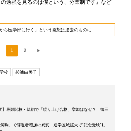
もの勉強を見るのは僕という、分業制です』など
から医学部に行く」という発想は過去のものに
1
2
学校
杉浦由美子
変】最難関校・筑駒で「繰り上げ合格」増加はなぜ？ 御三
筑駒」で辞退者増加の異変 通学区域拡大で“記念受験”し
か