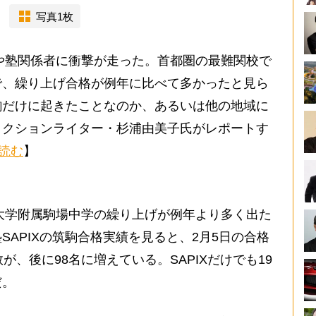
写真1枚
や塾関係者に衝撃が走った。首都圏の最難関校で
で、繰り上げ合格が例年に比べて多かったと見ら
駒だけに起きたことなのか、あるいは他の地域に
ィクションライター・杉浦由美子氏がレポートす
読む
】
大学附属駒場中学の繰り上げが例年より多く出た
APIXの筑駒合格実績を見ると、2月5日の合格
が、後に98名に増えている。SAPIXだけでも19
だ。