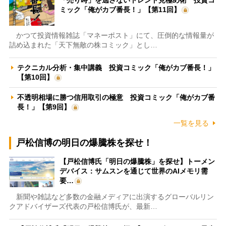
ミック「俺がカブ番長！」【第11回】
かつて投資情報雑誌「マネーポスト」にて、圧倒的な情報量が
詰め込まれた「天下無敵の株コミック」とし…
テクニカル分析・集中講義 投資コミック「俺がカブ番長！」
【第10回】
不透明相場に勝つ信用取引の極意 投資コミック「俺がカブ番
長！」【第9回】
一覧を見る
戸松信博の明日の爆騰株を探せ！
【戸松信博氏「明日の爆騰株」を探せ】トーメン
デバイス：サムスンを通じて世界のAIメモリ需
要…
新聞や雑誌など多数の金融メディアに出演するグローバルリン
クアドバイザーズ代表の戸松信博氏が、最新…