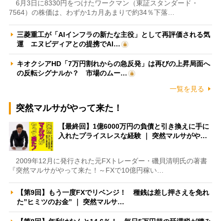
6月3日に8330円をつけたワークマン（東証スタンダード・
7564）の株価は、わずか1カ月あまりで約34％下落…
三菱重工が「AIインフラの新たな主役」として再評価される気
運 エヌビディアとの提携でAI…
キオクシアHD「7万円割れからの急反発」は再びの上昇局面へ
の反転シグナルか？ 市場のムー…
一覧を見る
突然マルサがやって来た！
【最終回】1億6000万円の負債と引き換えに手に
入れたプライスレスな経験 ｜ 突然マルサがや…
2009年12月に発行された元FXトレーダー・磯貝清明氏の著書
『突然マルサがやって来た！～FXで10億円稼い…
【第9回】もう一度FXでリベンジ！ 種銭は差し押さえを免れ
た”ヒミツのお金” ｜ 突然マルサ…