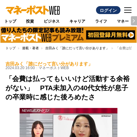
ログイン
トップ
投資
ビジネス
キャリア
ライフ
マネー
トップ
連載・著者
吉田みく「誰にだって言い分があります」
「会費は払っ
吉田みく「誰にだって言い分があります」
2024.03.20 16:00
マネーポストWEB
「会費は払ってもいいけど活動する余裕
がない」 PTA未加入の40代女性が息子
の卒業時に感じた後ろめたさ