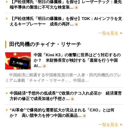
【戸松信博氏「明日の爆騰株」を探せ】レーザーテック：最先
端半導体の製造に不可欠な検査装…
【戸松信博氏「明日の爆騰株」を探せ】TDK：AIインフラを支
えるキープレーヤー 成長の再評…
一覧を見る
田代尚機のチャイナ・リサーチ
中国「Kimi K3」の衝撃に世界はどう対応するの
か？ 米財務長官が検討する「蒸留を行う中国
AI…
中国経済に精通する中国株投資の第一人者・田代尚機氏のプレ
ミアム連載「チャイナ・リサーチ」。中国企…
中国経済“予想外の低成長”で政策のテコ入れ必至か 経済運営
方針の修正で成長加速が予想さ…
“AI革命”で爆発的な需要拡大が見込まれる「CXO」とは何
か？ 高い競争力を持つ中国の医薬品…
一覧を見る