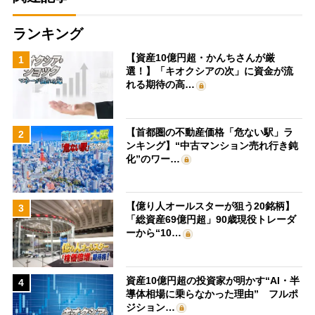
ランキング
【資産10億円超・かんちさんが厳
1
選！】「キオクシアの次」に資金が流
れる期待の高…
【首都圏の不動産価格「危ない駅」ラ
2
ンキング】“中古マンション売れ行き鈍
化”のワー…
【億り人オールスターが狙う20銘柄】
3
「総資産69億円超」90歳現役トレーダ
ーから“10…
資産10億円超の投資家が明かす“AI・半
4
導体相場に乗らなかった理由” フルポ
ジション…