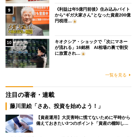
《利益は年5億円前後》住み込みバイト
9
から“ギガ大家さん”となった資産200億
円税理…
キオクシア・ショックで「次にマネー
10
が流れる」16銘柄 AI相場の裏で割安
に放置され…
一覧を見る
注目の著者・連載
藤川里絵「さあ、投資を始めよう！」
【資産運用】大災害時に慌てないために平時から
備えておきたい3つのポイント「資産の棚卸し…