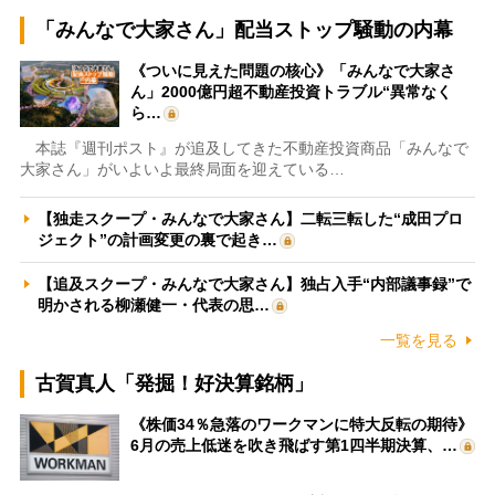
「みんなで大家さん」配当ストップ騒動の内幕
《ついに見えた問題の核心》「みんなで大家さ
ん」2000億円超不動産投資トラブル“異常なく
ら…
本誌『週刊ポスト』が追及してきた不動産投資商品「みんなで
大家さん」がいよいよ最終局面を迎えている…
【独走スクープ・みんなで大家さん】二転三転した“成田プロ
ジェクト”の計画変更の裏で起き…
【追及スクープ・みんなで大家さん】独占入手“内部議事録”で
明かされる柳瀬健一・代表の思…
一覧を見る
古賀真人「発掘！好決算銘柄」
《株価34％急落のワークマンに特大反転の期待》
6月の売上低迷を吹き飛ばす第1四半期決算、…