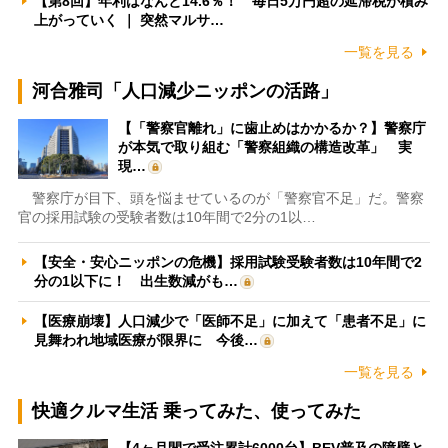
【第8回】年利はなんと14.6％！ 毎日5万円超の延滞税が積み
上がっていく ｜ 突然マルサ…
一覧を見る
河合雅司「人口減少ニッポンの活路」
【「警察官離れ」に歯止めはかかるか？】警察庁
が本気で取り組む「警察組織の構造改革」 実
現…
警察庁が目下、頭を悩ませているのが「警察官不足」だ。警察
官の採用試験の受験者数は10年間で2分の1以…
【安全・安心ニッポンの危機】採用試験受験者数は10年間で2
分の1以下に！ 出生数減がも…
【医療崩壊】人口減少で「医師不足」に加えて「患者不足」に
見舞われ地域医療が限界に 今後…
一覧を見る
快適クルマ生活 乗ってみた、使ってみた
【4ヶ月間で受注累計6000台】BEV普及の障壁と