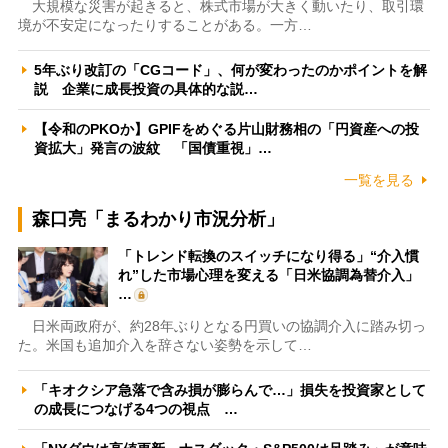
大規模な災害が起きると、株式市場が大きく動いたり、取引環
境が不安定になったりすることがある。一方…
5年ぶり改訂の「CGコード」、何が変わったのかポイントを解
説 企業に成長投資の具体的な説…
【令和のPKOか】GPIFをめぐる片山財務相の「円資産への投
資拡大」発言の波紋 「国債重視」…
一覧を見る
森口亮「まるわかり市況分析」
「トレンド転換のスイッチになり得る」“介入慣
れ”した市場心理を変える「日米協調為替介入」
…
日米両政府が、約28年ぶりとなる円買いの協調介入に踏み切っ
た。米国も追加介入を辞さない姿勢を示して…
「キオクシア急落で含み損が膨らんで…」損失を投資家として
の成長につなげる4つの視点 …