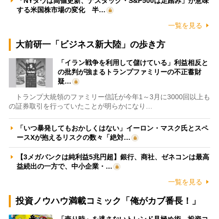
「NYダウは高値更新、ナスダック・S&P500は足踏み」が意味
する米国株市場の変化 半…
一覧を見る
大前研一「ビジネス新大陸」の歩き方
「イラン戦争を利用して儲けている」利益相反と
の批判が強まるトランプファミリーの不正蓄財
疑…
トランプ大統領のファミリー信託が今年1～3月に3000回以上も
の証券取引を行っていたことが明らかになり…
「いつ暴発してもおかしくはない」イーロン・マスク氏とスペ
ースXが抱えるリスクの数々「絶対…
【3メガバンクは純利益5兆円超】銀行、商社、ゼネコンは最高
益続出の一方で、中小企業・…
一覧を見る
投資ノウハウ満載コミック「俺がカブ番長！」
「売り時」を逃さないトレンド見極め術 投資コ