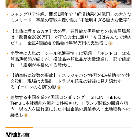
ジャングリア沖縄、開業1周年で「経済効果494億円」の大きな
ミスリード 事業の苦戦を覆い隠す“不透明すぎる巨大な数字”
【土俵に埋まるカネ】大の里、豊昇龍が黒星続きの名古屋場所
は「懸賞金2826万円」が下位力士に渡り「今日はみんなで焼肉
だ！」 金星4個配給で協会は年96万円の支出増に
小学生に人気の「シール流通事情」に変調 「ボンドロ」は依
然品薄状態が続くが、模倣品や類似品が大量流通し一部で値崩
れ 「選別が本格化する時代に」
【納車時に複数の事故】テスラジャパン“多額のEV補助金”で注
文殺到、現場は大混乱 トラブル続発の背後に見え隠れす
る“イーロンの右腕”の影
急増する中国企業の“国籍ロンダリング” SHEIN、TikTok、
Temu…本社機能を海外に移転させ、トランプ関税の回避を狙
う 現地人を隠れ蓑にした中国企業の農業参入・土地取得への
懸念も
関連記事