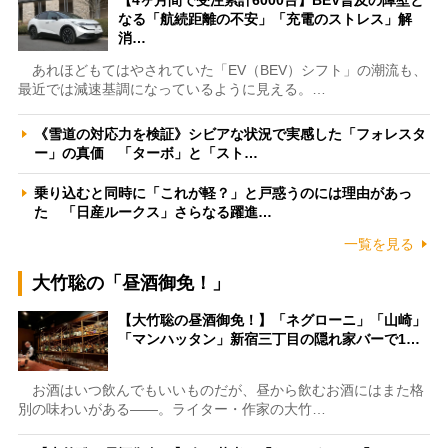
なる「航続距離の不安」「充電のストレス」解
消…
あれほどもてはやされていた「EV（BEV）シフト」の潮流も、
最近では減速基調になっているように見える。…
《雪道の対応力を検証》シビアな状況で実感した「フォレスタ
ー」の真価 「ターボ」と「スト…
乗り込むと同時に「これが軽？」と戸惑うのには理由があっ
た 「日産ルークス」さらなる躍進…
一覧を見る
大竹聡の「昼酒御免！」
【大竹聡の昼酒御免！】「ネグローニ」「山崎」
「マンハッタン」新宿三丁目の隠れ家バーで1…
お酒はいつ飲んでもいいものだが、昼から飲むお酒にはまた格
別の味わいがある――。ライター・作家の大竹…