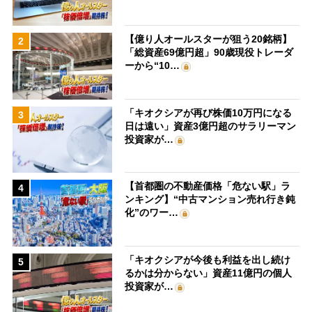
【億り人オールスターが狙う20銘柄】
2
「総資産69億円超」90歳現役トレーダ
ーから“10…
「キオクシアが再び株価10万円になる
3
日は遠い」資産3億円超のサラリーマン
投資家が…
【首都圏の不動産価格「危ない駅」ラ
4
ンキング】“中古マンション売れ行き鈍
化”のワー…
「キオクシアが今後も利益を出し続け
5
るかは分からない」資産11億円の個人
投資家が…