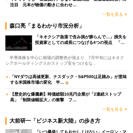
注目 元本が物価の動きに合わせ…
一覧を見る
森口亮「まるわかり市況分析」
「キオクシア急落で含み損が膨らんで…」損失を
投資家としての成長につなげる4つの視点 「…
半導体株を中心に相場の調整色が強まり、7月中旬にはキオク
シアホールディングスがストップ安をつけるな…
「NYダウは高値更新、ナスダック・S&P500は足踏み」が意味
する米国株市場の変化 半…
【歴史的な爆騰劇】時価総額10兆円企業が「2連続ストップ
高」「制限値幅拡大」の衝撃 フ…
一覧を見る
大前研一「ビジネス新大陸」の歩き方
「いつ暴発してもおかしくはない」イーロン・マ