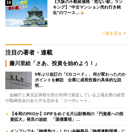
【大阪の不動産価格「危ない駅」ラン
10
キング】“中古マンション売れ行き鈍
化”のワース…
一覧を見る
注目の著者・連載
藤川里絵「さあ、投資を始めよう！」
5年ぶり改訂の「CGコード」、何が変わったのか
ポイントを解説 企業に成長投資の具体的な説
明…
金融庁と東京証券取引所が共同で策定している上場企業の経営
や取締役会のあり方を定める「コーポレート…
【令和のPKOか】GPIFをめぐる片山財務相の「円資産への投
資拡大」発言の波紋 「国債重視」…
インフレでも「物価負け」しない金融商品「物価連動国債」に