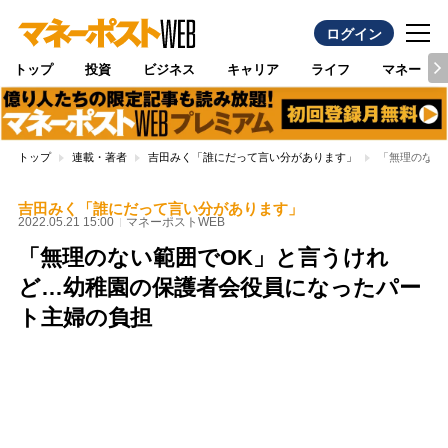
ログイン
トップ
投資
ビジネス
キャリア
ライフ
マネー
トップ
連載・著者
吉田みく「誰にだって言い分があります」
「無理のない
吉田みく「誰にだって言い分があります」
2022.05.21 15:00
マネーポストWEB
「無理のない範囲でOK」と言うけれ
ど…幼稚園の保護者会役員になったパー
ト主婦の負担
Loaded
:
89.01%
/
Unmute