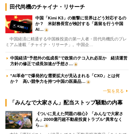
田代尚機のチャイナ・リサーチ
中国「Kimi K3」の衝撃に世界はどう対応するの
か？ 米財務長官が検討する「蒸留を行う中国
AI…
中国経済に精通する中国株投資の第一人者・田代尚機氏のプレ
ミアム連載「チャイナ・リサーチ」。中国企…
中国経済“予想外の低成長”で政策のテコ入れ必至か 経済運営
方針の修正で成長加速が予想さ…
“AI革命”で爆発的な需要拡大が見込まれる「CXO」とは何
か？ 高い競争力を持つ中国の医薬品…
一覧を見る
「みんなで大家さん」配当ストップ騒動の内幕
《ついに見えた問題の核心》「みんなで大家さ
ん」2000億円超不動産投資トラブル“異常なく
ら…