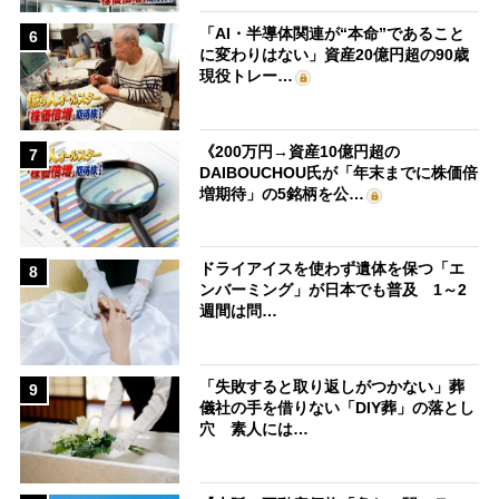
「AI・半導体関連が“本命”であること
6
に変わりはない」資産20億円超の90歳
現役トレー…
《200万円→資産10億円超の
7
DAIBOUCHOU氏が「年末までに株価倍
増期待」の5銘柄を公…
ドライアイスを使わず遺体を保つ「エ
8
ンバーミング」が日本でも普及 1～2
週間は問…
「失敗すると取り返しがつかない」葬
9
儀社の手を借りない「DIY葬」の落とし
穴 素人には…