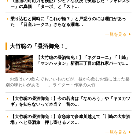
《雪道の対応力を検証》シビアな状況で実感した「フォレスタ
ー」の真価 「ターボ」と「スト…
乗り込むと同時に「これが軽？」と戸惑うのには理由があっ
た 「日産ルークス」さらなる躍進…
一覧を見る
大竹聡の「昼酒御免！」
【大竹聡の昼酒御免！】「ネグローニ」「山崎」
「マンハッタン」新宿三丁目の隠れ家バーで1…
お酒はいつ飲んでもいいものだが、昼から飲むお酒にはまた格
別の味わいがある――。ライター・作家の大竹…
【大竹聡の昼酒御免！】今の若者は「なめろう」や「キヌカツ
ギ」を知らないって本当？ 昔の…
【大竹聡の昼酒御免！】京急線で多摩川越えて「川崎の大衆酒
場」へと昼酒旅 押し寄せるノス…
一覧を見る