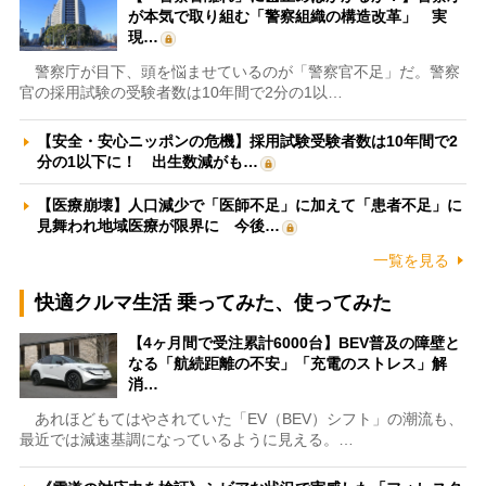
が本気で取り組む「警察組織の構造改革」 実
現…
警察庁が目下、頭を悩ませているのが「警察官不足」だ。警察
官の採用試験の受験者数は10年間で2分の1以…
【安全・安心ニッポンの危機】採用試験受験者数は10年間で2
分の1以下に！ 出生数減がも…
【医療崩壊】人口減少で「医師不足」に加えて「患者不足」に
見舞われ地域医療が限界に 今後…
一覧を見る
快適クルマ生活 乗ってみた、使ってみた
【4ヶ月間で受注累計6000台】BEV普及の障壁と
なる「航続距離の不安」「充電のストレス」解
消…
あれほどもてはやされていた「EV（BEV）シフト」の潮流も、
最近では減速基調になっているように見える。…