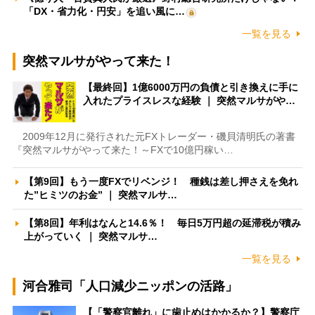
「DX・省力化・円安」を追い風に…
一覧を見る
突然マルサがやって来た！
【最終回】1億6000万円の負債と引き換えに手に
入れたプライスレスな経験 ｜ 突然マルサがや…
2009年12月に発行された元FXトレーダー・磯貝清明氏の著書
『突然マルサがやって来た！～FXで10億円稼い…
【第9回】もう一度FXでリベンジ！ 種銭は差し押さえを免れ
た”ヒミツのお金” ｜ 突然マルサ…
【第8回】年利はなんと14.6％！ 毎日5万円超の延滞税が積み
上がっていく ｜ 突然マルサ…
一覧を見る
河合雅司「人口減少ニッポンの活路」
【「警察官離れ」に歯止めはかかるか？】警察庁