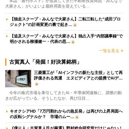
本誌『週刊ポスト』が追及してきた不動産投資商品「みんなで
大家さん」がいよいよ最終局面を迎えている…
【独走スクープ・みんなで大家さん】二転三転した“成田プロ
ジェクト”の計画変更の裏で起き…
【追及スクープ・みんなで大家さん】独占入手“内部議事録”で
明かされる柳瀬健一・代表の思…
一覧を見る
古賀真人「発掘！好決算銘柄」
三菱重工が「AIインフラの新たな主役」として再
評価される気運 エヌビディアとの提携でAIデ…
今年の株式市場を牽引してきたAI・半導体関連株に、調整の動
きが広がっている。そうしたなか、再び注目…
キオクシアHD「7万円割れからの急反発」は再びの上昇局面へ
の反転シグナルか？ 市場のムー…
《億り人・古賀真人氏が厳選》野村総合研究所だけじゃない！