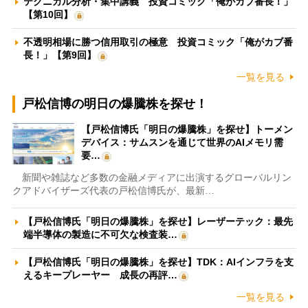
テクニカル分析・集中講義 投資コミック「俺がカブ番長！」
【第10回】
不透明相場に勝つ信用取引の極意 投資コミック「俺がカブ番
長！」【第9回】
一覧を見る
戸松信博の明日の爆騰株を探せ！
【戸松信博氏「明日の爆騰株」を探せ】トーメン
デバイス：サムスンを通じて世界のAIメモリ需
要…
新聞や雑誌など多数の金融メディアに出演するグローバルリン
クアドバイザーズ代表の戸松信博氏が、最新…
【戸松信博氏「明日の爆騰株」を探せ】レーザーテック：最先
端半導体の製造に不可欠な検査装…
【戸松信博氏「明日の爆騰株」を探せ】TDK：AIインフラを支
えるキープレーヤー 成長の再評…
一覧を見る