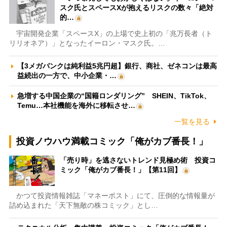
スク氏とスペースXが抱えるリスクの数々「絶対
的…
宇宙開発企業「スペースX」の上場で史上初の「兆万長者（ト
リリオネア）」となったイーロン・マスク氏。…
【3メガバンクは純利益5兆円超】銀行、商社、ゼネコンは最高
益続出の一方で、中小企業・…
急増する中国企業の“国籍ロンダリング” SHEIN、TikTok、
Temu…本社機能を海外に移転させ…
一覧を見る
投資ノウハウ満載コミック「俺がカブ番長！」
「売り時」を逃さないトレンド見極め術 投資コ
ミック「俺がカブ番長！」【第11回】
かつて投資情報雑誌「マネーポスト」にて、圧倒的な情報量が
詰め込まれた「天下無敵の株コミック」とし…