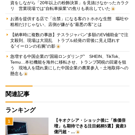
資をしながら「20年以上の粉飾決算」を見抜けなかったカラク
リ 営業現場では“自転車操業”の焦りも表出していた
お酒を提供する店で「出禁」になる客のトホホな生態 嘔吐や
粗相だけじゃない、店側が嫌がる“最悪の客”とは
【納車時に複数の事故】テスラジャパン“多額のEV補助金”で注
文殺到、現場は大混乱 トラブル続発の背後に見え隠れす
る“イーロンの右腕”の影
急増する中国企業の“国籍ロンダリング” SHEIN、TikTok、
Temu…本社機能を海外に移転させ、トランプ関税の回避を狙
う 現地人を隠れ蓑にした中国企業の農業参入・土地取得への
懸念も
関連記事
ランキング
【キオクシア・ショック後に「株価倍
1
増」も期待できる注目銘柄5選】資産3
億円超・…