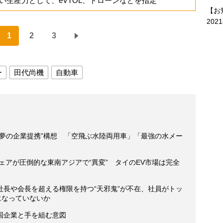
い生産力として、eVTOL、ドローンなどを指定
【お
202
1
2
3
ー
田代尚機
自動車
“夢の企業提携”構想 「空飛ぶ水陸両用車」「最強の水メー
ェアが圧倒的な東南アジアで“異変” タイのEV市場は完全
社長や会長を超える権限を持つ“天邪鬼”が不在、社員がトッ
になっていないか
国企業と手を組む意図