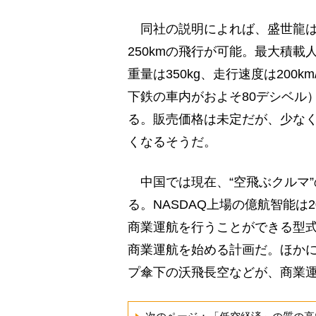
同社の説明によれば、盛世龍は
250kmの飛行が可能。最大積載
重量は350kg、走行速度は200
下鉄の車内がおよそ80デシベル
る。販売価格は未定だが、少な
くなるそうだ。
中国では現在、“空飛ぶクルマ
る。NASDAQ上場の億航智能は
商業運航を行うことができる型式
商業運航を始める計画だ。ほか
プ傘下の沃飛長空などが、商業