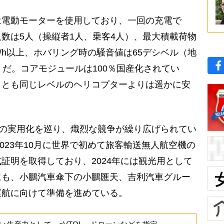
電動モーターを使用しており、一回の充電で
人数は5人（操縦者1人、乗客4人）、最大積載荷物
km/h以上、ホバリング時の騒音値は65デシベル（地
）だ。コアモジュールは100％国産化されてい
くとも同じレベルのヘリコプターよりは遥かに安
”の実用化を巡り、熾烈な競争が繰り広げられてい
2023年10月に世界で初めて旅客輸送無人航空機の
証明を取得しており、2024年には観光用として
にも、小鵬汽車傘下の小鵬匯天、吉利汽車グルー
運航に向けて準備を進めている。