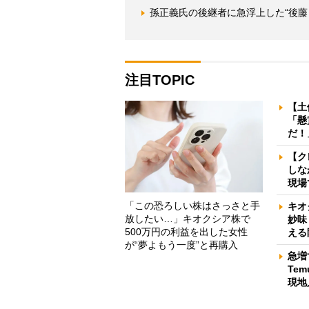
孫正義氏の後継者に急浮上した“後藤
注目TOPIC
【土
「懸
だ！
【ク
しな
現場
「この恐ろしい株はさっさと手
キオ
放したい…」キオクシア株で
妙味
500万円の利益を出した女性
える
が“夢よもう一度”と再購入
急増
Te
現地