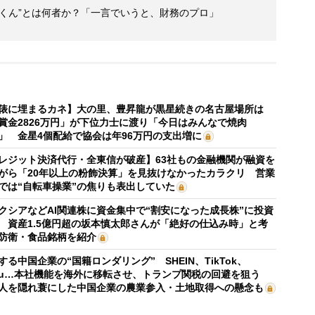
くん”とは何者か？「一言でいうと、財務のプロ」
俵に埋まるカネ】大の里、豊昇龍が黒星続きの名古屋場所は
賞金2826万円」が下位力士に渡り「今日はみんなで焼肉
」 金星4個配給で協会は年96万円の支出増に
レジット決済代行・全東信が破産】63社もの金融機関が融資を
がら「20年以上の粉飾決算」を見抜けなかったカラクリ 営業
では“自転車操業”の焦りも表出していた
クシアなどAI関連株に資金集中で“割安になった成長株”に投資
 資産1.5億円超の坂本慎太郎さんが「絶好の仕込み時」と考
防衛・食品銘柄を紹介
する中国企業の“国籍ロンダリング” SHEIN、TikTok、
mu…本社機能を海外に移転させ、トランプ関税の回避を狙う
人を隠れ蓑にした中国企業の農業参入・土地取得への懸念も