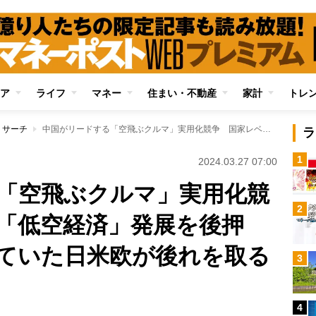
ア
ライフ
マネー
住まい・不動産
家計
トレ
リサーチ
中国がリードする「空飛ぶクルマ」実用化競争 国家レベルで「低空経済」発展を後押し、開発で先行していた日米欧が後れを取る可能性も
ラ
1
2024.03.27 07:00
「空飛ぶクルマ」実用化競
2
「低空経済」発展を後押
ていた日米欧が後れを取る
3
4