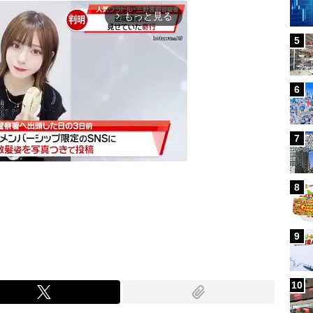
もっと見る
arrow_forward_ios
5
6
7
8
Mute
9
10