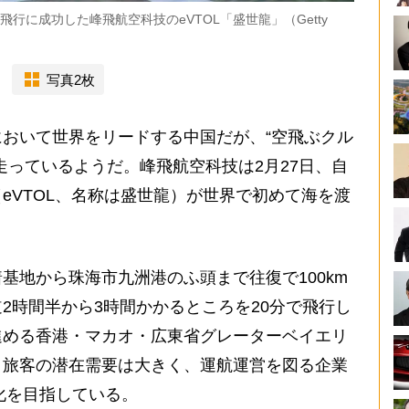
行に成功した峰飛航空科技のeVTOL「盛世龍」（Getty
写真2枚
おいて世界をリードする中国だが、“空飛ぶクル
走っているようだ。峰飛航空科技は2月27日、自
eVTOL、名称は盛世龍）が世界で初めて海を渡
地から珠海市九洲港のふ頭まで往復で100km
2時間半から3時間かかるところを20分で飛行し
進める香港・マカオ・広東省グレーターベイエリ
。旅客の潜在需要は大きく、運航運営を図る企業
業化を目指している。