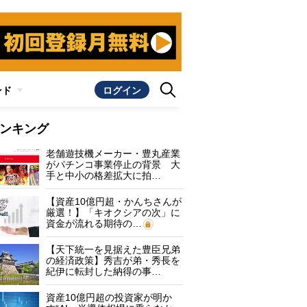
ンド
ログイン
ンキング
老舗遊技機メーカー・豊丸産業
がパチンコ事業停止の背景 大
手と中小の格差拡大に拍…
【資産10億円超・かんちさんが
厳選！】「キオクシアの次」に
資金が流れる期待の…
【天下統一を見据えた豊臣兄弟
の経済政策】秀吉が弟・秀長を
紀伊に転封した納得の事…
資産10億円超の投資家が明か