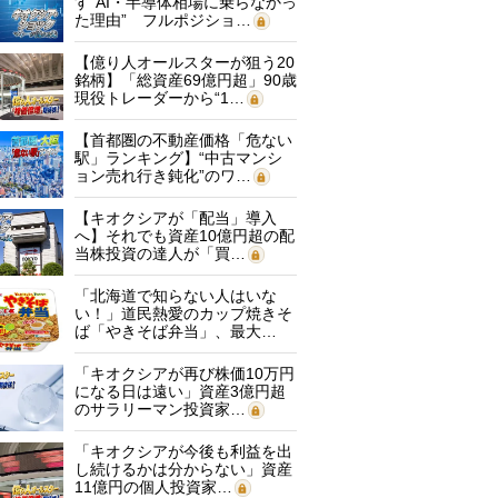
す“AI・半導体相場に乗らなかっ
た理由” フルポジショ…
【億り人オールスターが狙う20
銘柄】「総資産69億円超」90歳
現役トレーダーから“1…
【首都圏の不動産価格「危ない
駅」ランキング】“中古マンシ
ョン売れ行き鈍化”のワ…
【キオクシアが「配当」導入
へ】それでも資産10億円超の配
当株投資の達人が「買…
「北海道で知らない人はいな
い！」道民熱愛のカップ焼きそ
ば「やきそば弁当」、最大…
「キオクシアが再び株価10万円
になる日は遠い」資産3億円超
のサラリーマン投資家…
「キオクシアが今後も利益を出
し続けるかは分からない」資産
11億円の個人投資家…