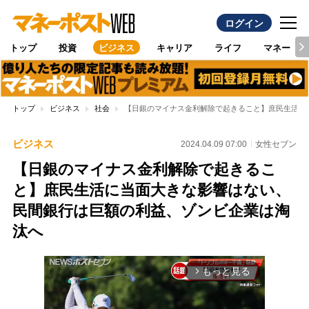
ログイン
トップ
投資
ビジネス
キャリア
ライフ
マネー
トップ
ビジネス
社会
【日銀のマイナス金利解除で起きること】庶民生活に
ビジネス
2024.04.09 07:00
女性セブン
【日銀のマイナス金利解除で起きるこ
と】庶民生活に当面大きな影響はない、
民間銀行は巨額の利益、ゾンビ企業は淘
汰へ
もっと見る
arrow_forward_ios