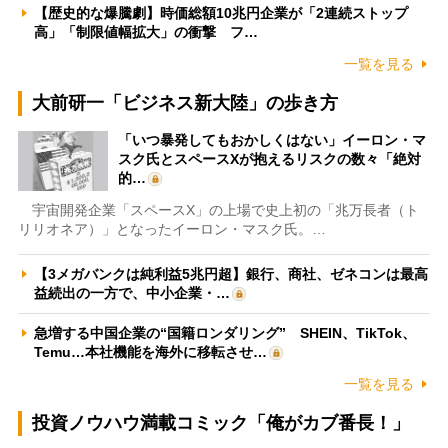
【歴史的な爆騰劇】時価総額10兆円企業が「2連続ストップ
高」「制限値幅拡大」の衝撃 フ…
一覧を見る
大前研一「ビジネス新大陸」の歩き方
「いつ暴発してもおかしくはない」イーロン・マ
スク氏とスペースXが抱えるリスクの数々「絶対
的…
宇宙開発企業「スペースX」の上場で史上初の「兆万長者（ト
リリオネア）」となったイーロン・マスク氏。…
【3メガバンクは純利益5兆円超】銀行、商社、ゼネコンは最高
益続出の一方で、中小企業・…
急増する中国企業の“国籍ロンダリング” SHEIN、TikTok、
Temu…本社機能を海外に移転させ…
一覧を見る
投資ノウハウ満載コミック「俺がカブ番長！」