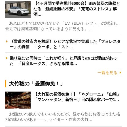
【4ヶ月間で受注累計6000台】BEV普及の障壁と
なる「航続距離の不安」「充電のストレス」解
消…
あれほどもてはやされていた「EV（BEV）シフト」の潮流も、
最近では減速基調になっているように見える。…
《雪道の対応力を検証》シビアな状況で実感した「フォレスタ
ー」の真価 「ターボ」と「スト…
乗り込むと同時に「これが軽？」と戸惑うのには理由があっ
た 「日産ルークス」さらなる躍進…
一覧を見る
大竹聡の「昼酒御免！」
【大竹聡の昼酒御免！】「ネグローニ」「山崎」
「マンハッタン」新宿三丁目の隠れ家バーで1…
お酒はいつ飲んでもいいものだが、昼から飲むお酒にはまた格
別の味わいがある――。ライター・作家の大竹…