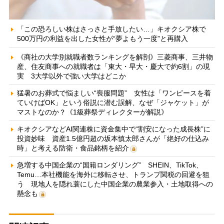
「この恐ろしい株はさっさと手放したい…」キオクシア株で
500万円の利益を出した女性が“夢よもう一度”と再購入
《商社の大学別就職者数ランキングを解剖》三菱商事、三井物
産、住友商事への就職者は「東大・早大・慶大で約6割」の現
実 3大学以外で強い大学はどこか
猛暑のお葬式で悩ましい“喪服問題” 女性は「ワンピースを着
ていけばOK」という俗説に潜む誤解、なぜ「ジャケット」が
マストなのか？《1級葬祭ディレクターが解説》
キオクシアなどAI関連株に資金集中で“割安になった成長株”に
投資妙味 資産1.5億円超の坂本慎太郎さんが「絶好の仕込み
時」と考える防衛・食品銘柄を紹介
急増する中国企業の“国籍ロンダリング” SHEIN、TikTok、
Temu…本社機能を海外に移転させ、トランプ関税の回避を狙
う 現地人を隠れ蓑にした中国企業の農業参入・土地取得への
懸念も