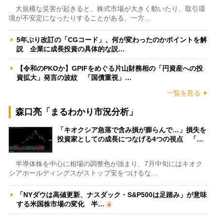
大規模な災害が起きると、株式市場が大きく動いたり、取引環
境が不安定になったりすることがある。一方…
5年ぶり改訂の「CGコード」、何が変わったのかポイントを解
説 企業に成長投資の具体的な説…
【令和のPKOか】GPIFをめぐる片山財務相の「円資産への投
資拡大」発言の波紋 「国債重視」…
一覧を見る
森口亮「まるわかり市況分析」
「キオクシア急落で含み損が膨らんで…」損失を
投資家としての成長につなげる4つの視点 「…
半導体株を中心に相場の調整色が強まり、7月中旬にはキオク
シアホールディングスがストップ安をつけるな…
「NYダウは高値更新、ナスダック・S&P500は足踏み」が意味
する米国株市場の変化 半…