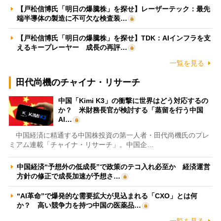
【戸松信博氏「明日の爆騰株」を探せ】レーザーテック：最先
端半導体の製造に不可欠な検査装…
【戸松信博氏「明日の爆騰株」を探せ】TDK：AIインフラを支
えるキープレーヤー 成長の再評…
一覧を見る
田代尚機のチャイナ・リサーチ
中国「Kimi K3」の衝撃に世界はどう対応するの
か？ 米財務長官が検討する「蒸留を行う中国
AI…
中国経済に精通する中国株投資の第一人者・田代尚機氏のプレ
ミアム連載「チャイナ・リサーチ」。中国企…
中国経済“予想外の低成長”で政策のテコ入れ必至か 経済運営
方針の修正で成長加速が予想さ…
“AI革命”で爆発的な需要拡大が見込まれる「CXO」とは何
か？ 高い競争力を持つ中国の医薬品…
一覧を見る