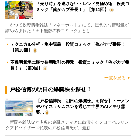
「売り時」を逃さないトレンド見極め術 投資コ
ミック「俺がカブ番長！」【第11回】
かつて投資情報雑誌「マネーポスト」にて、圧倒的な情報量が
詰め込まれた「天下無敵の株コミック」とし…
テクニカル分析・集中講義 投資コミック「俺がカブ番長！」
【第10回】
不透明相場に勝つ信用取引の極意 投資コミック「俺がカブ番
長！」【第9回】
一覧を見る
戸松信博の明日の爆騰株を探せ！
【戸松信博氏「明日の爆騰株」を探せ】トーメン
デバイス：サムスンを通じて世界のAIメモリ需
要…
新聞や雑誌など多数の金融メディアに出演するグローバルリン
クアドバイザーズ代表の戸松信博氏が、最新…