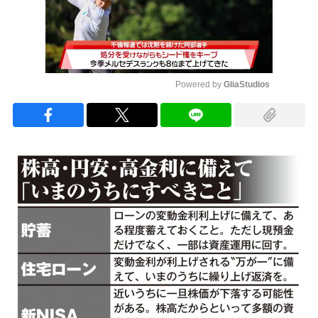
Powered by 
GliaStudios
Mute