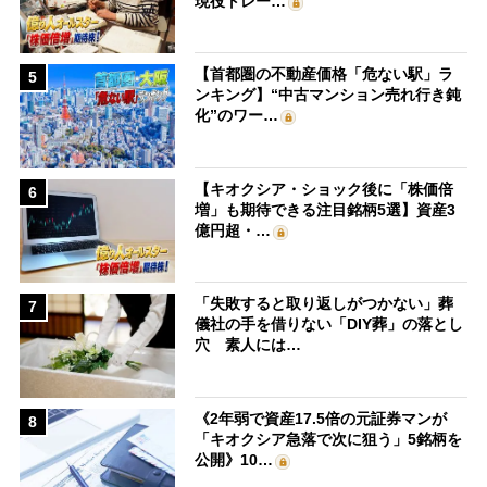
現役トレー…
【首都圏の不動産価格「危ない駅」ラ
5
ンキング】“中古マンション売れ行き鈍
化”のワー…
【キオクシア・ショック後に「株価倍
6
増」も期待できる注目銘柄5選】資産3
億円超・…
「失敗すると取り返しがつかない」葬
7
儀社の手を借りない「DIY葬」の落とし
穴 素人には…
《2年弱で資産17.5倍の元証券マンが
8
「キオクシア急落で次に狙う」5銘柄を
公開》10…