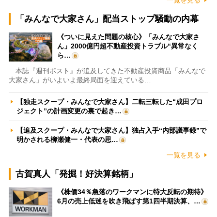
「みんなで大家さん」配当ストップ騒動の内幕
《ついに見えた問題の核心》「みんなで大家さ
ん」2000億円超不動産投資トラブル“異常なく
ら…
本誌『週刊ポスト』が追及してきた不動産投資商品「みんなで
大家さん」がいよいよ最終局面を迎えている…
【独走スクープ・みんなで大家さん】二転三転した“成田プロ
ジェクト”の計画変更の裏で起き…
【追及スクープ・みんなで大家さん】独占入手“内部議事録”で
明かされる柳瀬健一・代表の思…
一覧を見る
古賀真人「発掘！好決算銘柄」
《株価34％急落のワークマンに特大反転の期待》
6月の売上低迷を吹き飛ばす第1四半期決算、…