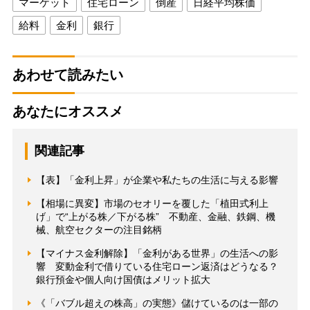
マーケット
住宅ローン
倒産
日経平均株価
給料
金利
銀行
あわせて読みたい
あなたにオススメ
関連記事
【表】「金利上昇」が企業や私たちの生活に与える影響
【相場に異変】市場のセオリーを覆した「植田式利上
げ」で“上がる株／下がる株” 不動産、金融、鉄鋼、機
械、航空セクターの注目銘柄
【マイナス金利解除】「金利がある世界」の生活への影
響 変動金利で借りている住宅ローン返済はどうなる？
銀行預金や個人向け国債はメリット拡大
《「バブル超えの株高」の実態》儲けているのは一部の