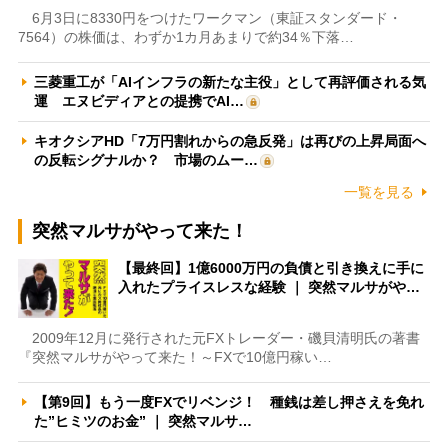
6月3日に8330円をつけたワークマン（東証スタンダード・
7564）の株価は、わずか1カ月あまりで約34％下落…
三菱重工が「AIインフラの新たな主役」として再評価される気
運 エヌビディアとの提携でAI…
キオクシアHD「7万円割れからの急反発」は再びの上昇局面へ
の反転シグナルか？ 市場のムー…
一覧を見る
突然マルサがやって来た！
【最終回】1億6000万円の負債と引き換えに手に
入れたプライスレスな経験 ｜ 突然マルサがや…
2009年12月に発行された元FXトレーダー・磯貝清明氏の著書
『突然マルサがやって来た！～FXで10億円稼い…
【第9回】もう一度FXでリベンジ！ 種銭は差し押さえを免れ
た”ヒミツのお金” ｜ 突然マルサ…