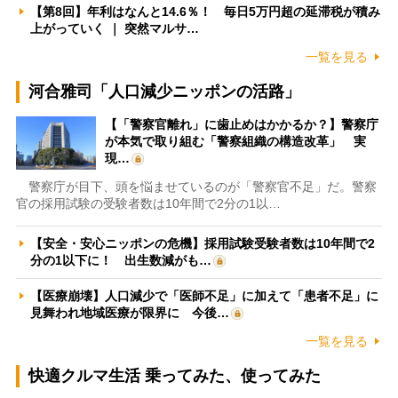
【第8回】年利はなんと14.6％！ 毎日5万円超の延滞税が積み
上がっていく ｜ 突然マルサ…
一覧を見る
河合雅司「人口減少ニッポンの活路」
【「警察官離れ」に歯止めはかかるか？】警察庁
が本気で取り組む「警察組織の構造改革」 実
現…
警察庁が目下、頭を悩ませているのが「警察官不足」だ。警察
官の採用試験の受験者数は10年間で2分の1以…
【安全・安心ニッポンの危機】採用試験受験者数は10年間で2
分の1以下に！ 出生数減がも…
【医療崩壊】人口減少で「医師不足」に加えて「患者不足」に
見舞われ地域医療が限界に 今後…
一覧を見る
快適クルマ生活 乗ってみた、使ってみた