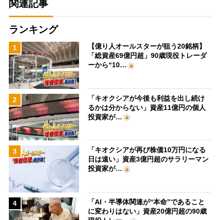
関連記事
ランキング
【億り人オールスターが狙う20銘柄】
1
「総資産69億円超」90歳現役トレーダ
ーから“10…
「キオクシアが今後も利益を出し続け
2
るかは分からない」資産11億円の個人
投資家が…
「キオクシアが再び株価10万円になる
3
日は遠い」資産3億円超のサラリーマン
投資家が…
「AI・半導体関連が“本命”であること
4
に変わりはない」資産20億円超の90歳