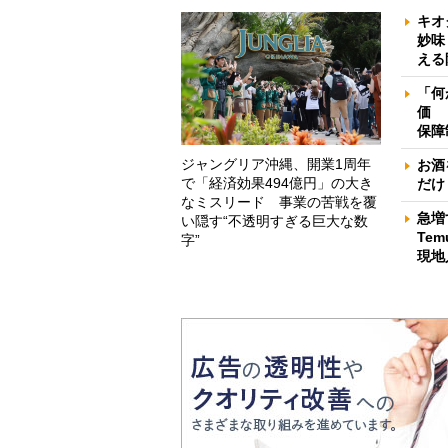
キオ
妙味
える
「何
価 
保障
ジャングリア沖縄、開業1周年
お酒
で「経済効果494億円」の大き
だけ
なミスリード 事業の苦戦を覆
急増
い隠す“不透明すぎる巨大な数
Te
字”
現地