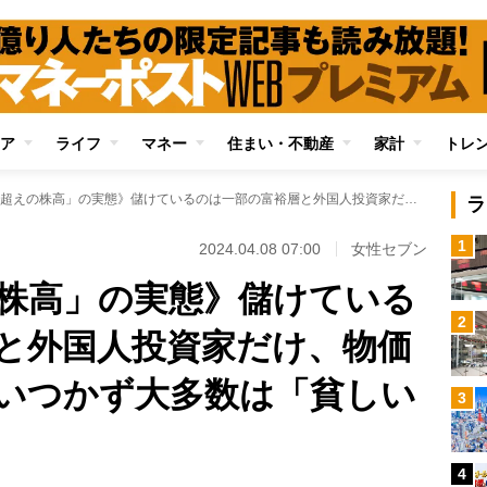
ア
ライフ
マネー
住まい・不動産
家計
トレ
《「バブル超えの株高」の実態》儲けているのは一部の富裕層と外国人投資家だけ、物価上昇に賃上げが追いつかず大多数は「貧しいまま」
ラ
1
2024.04.08 07:00
女性セブン
株高」の実態》儲けている
2
と外国人投資家だけ、物価
いつかず大多数は「貧しい
3
4