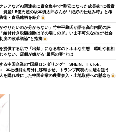
クシアなどAI関連株に資金集中で“割安になった成長株”に投資
 資産1.5億円超の坂本慎太郎さんが「絶好の仕込み時」と考
防衛・食品銘柄を紹介
がやりたいのか分からない」竹中平蔵氏が語る高市内閣の評
「給付付き税額控除はその場しのぎ」いま不可欠なのは“社会
制度の改革議論”と指摘
を提供する店で「出禁」になる客のトホホな生態 嘔吐や粗相
じゃない、店側が嫌がる“最悪の客”とは
する中国企業の“国籍ロンダリング” SHEIN、TikTok、
mu…本社機能を海外に移転させ、トランプ関税の回避を狙う
人を隠れ蓑にした中国企業の農業参入・土地取得への懸念も