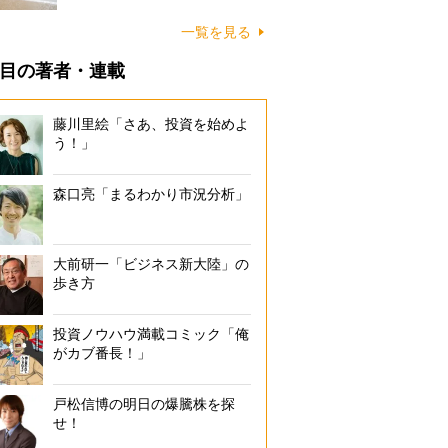
に…
一覧を見る
目の著者・連載
藤川里絵「さあ、投資を始めよ
う！」
森口亮「まるわかり市況分析」
大前研一「ビジネス新大陸」の
歩き方
投資ノウハウ満載コミック「俺
がカブ番長！」
戸松信博の明日の爆騰株を探
せ！