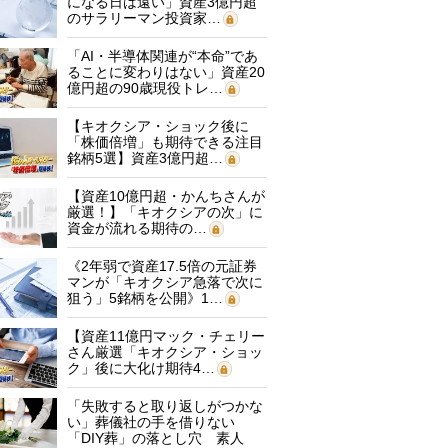
になる日は遠い」資産3億円超
のサラリーマン投資家…
「AI・半導体関連が“本命”であ
ることに変わりはない」資産20
億円超の90歳現役トレ…
【キオクシア・ショック後に
「株価倍増」も期待できる注目
銘柄5選】資産3億円超…
【資産10億円超・かんちさんが
厳選！】「キオクシアの次」に
資金が流れる期待の…
《2年弱で資産17.5倍の元証券
マンが「キオクシア急落で次に
狙う」5銘柄を公開》1…
【資産11億円マック・チェリー
さん厳選「キオクシア・ショッ
ク」後に大化け期待4…
「失敗すると取り返しがつかな
い」葬儀社の手を借りない
「DIY葬」の落とし穴 素人