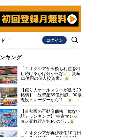
ンド
ログイン
ンキング
「キオクシアが今後も利益を出
し続けるかは分からない」資産
11億円の個人投資家…
【億り人オールスターが狙う20
銘柄】「総資産69億円超」90歳
現役トレーダーから“1…
【首都圏の不動産価格「危ない
駅」ランキング】“中古マンシ
ョン売れ行き鈍化”のワ…
「キオクシアが再び株価10万円