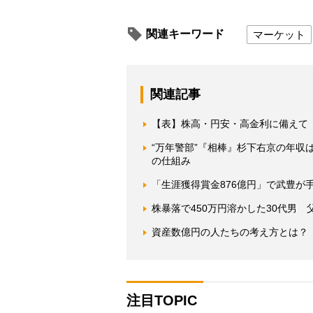
関連キーワード
マーケット
関連記事
【表】株高・円安・高金利に備えて
“万年警部”『相棒』杉下右京の年
の仕組み
「生涯獲得賞金876億円」で武豊が
株暴落で450万円溶かした30代男
資産数億円の人たちの考え方とは？
注目TOPIC