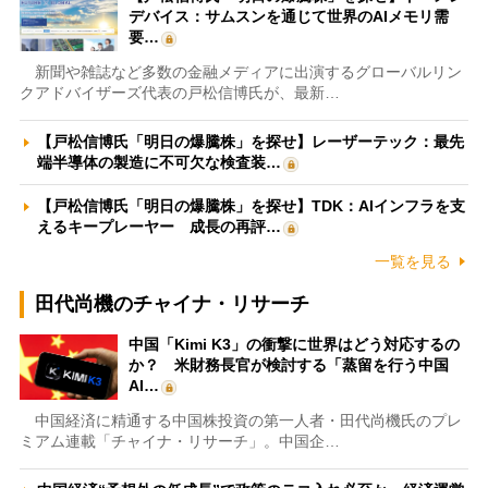
デバイス：サムスンを通じて世界のAIメモリ需
要…
新聞や雑誌など多数の金融メディアに出演するグローバルリン
クアドバイザーズ代表の戸松信博氏が、最新…
【戸松信博氏「明日の爆騰株」を探せ】レーザーテック：最先
端半導体の製造に不可欠な検査装…
【戸松信博氏「明日の爆騰株」を探せ】TDK：AIインフラを支
えるキープレーヤー 成長の再評…
一覧を見る
田代尚機のチャイナ・リサーチ
中国「Kimi K3」の衝撃に世界はどう対応するの
か？ 米財務長官が検討する「蒸留を行う中国
AI…
中国経済に精通する中国株投資の第一人者・田代尚機氏のプレ
ミアム連載「チャイナ・リサーチ」。中国企…