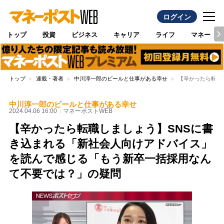
ログイン
トップ
投資
ビジネス
キャリア
ライフ
マネー
トップ
連載・著者
中川淳一郎のビールと仕事がある幸せ
【辛かったら転職
中川淳一郎のビールと仕事がある幸せ
2024.04.06 16:00
マネーポストWEB
【辛かったら転職しましょう】SNSに書
き込まれる「新社会人向けアドバイス」
を読んで感じる「もう新卒一括採用なん
て不要では？」の疑問