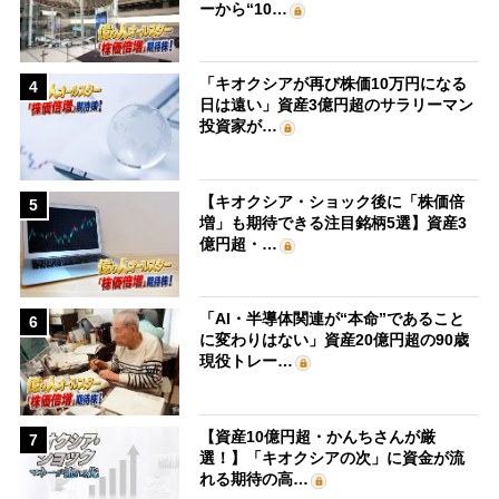
ーから“10…
「キオクシアが再び株価10万円になる
4
日は遠い」資産3億円超のサラリーマン
投資家が…
【キオクシア・ショック後に「株価倍
5
増」も期待できる注目銘柄5選】資産3
億円超・…
「AI・半導体関連が“本命”であること
6
に変わりはない」資産20億円超の90歳
現役トレー…
【資産10億円超・かんちさんが厳
7
選！】「キオクシアの次」に資金が流
れる期待の高…