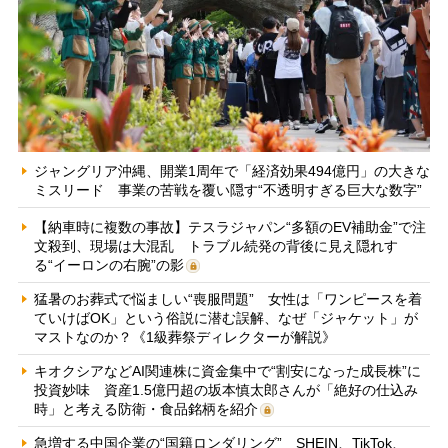
ジャングリア沖縄、開業1周年で「経済効果494億円」の大きな
ミスリード 事業の苦戦を覆い隠す“不透明すぎる巨大な数字”
【納車時に複数の事故】テスラジャパン“多額のEV補助金”で注
文殺到、現場は大混乱 トラブル続発の背後に見え隠れす
る“イーロンの右腕”の影
猛暑のお葬式で悩ましい“喪服問題” 女性は「ワンピースを着
ていけばOK」という俗説に潜む誤解、なぜ「ジャケット」が
マストなのか？《1級葬祭ディレクターが解説》
キオクシアなどAI関連株に資金集中で“割安になった成長株”に
投資妙味 資産1.5億円超の坂本慎太郎さんが「絶好の仕込み
時」と考える防衛・食品銘柄を紹介
急増する中国企業の“国籍ロンダリング” SHEIN、TikTok、