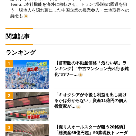
Temu…本社機能を海外に移転させ、トランプ関税の回避を狙
う 現地人を隠れ蓑にした中国企業の農業参入・土地取得への
懸念も
関連記事
ランキング
【首都圏の不動産価格「危ない駅」ラ
1
ンキング】“中古マンション売れ行き鈍
化”のワー…
「キオクシアが今後も利益を出し続け
2
るかは分からない」資産11億円の個人
投資家が…
【億り人オールスターが狙う20銘柄】
3
「総資産69億円超」90歳現役トレーダ