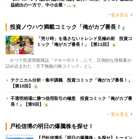
益続出の一方で、中小企業・…
一覧を見る
投資ノウハウ満載コミック「俺がカブ番長！」
「売り時」を逃さないトレンド見極め術 投資コ
ミック「俺がカブ番長！」【第11回】
かつて投資情報雑誌「マネーポスト」にて、圧倒的な情報量が
詰め込まれた「天下無敵の株コミック」とし…
テクニカル分析・集中講義 投資コミック「俺がカブ番長！」
【第10回】
不透明相場に勝つ信用取引の極意 投資コミック「俺がカブ番
長！」【第9回】
一覧を見る
戸松信博の明日の爆騰株を探せ！
【戸松信博氏「明日の爆騰株」を探せ】トーメン