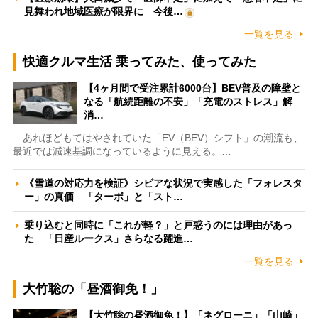
見舞われ地域医療が限界に 今後…
一覧を見る
快適クルマ生活 乗ってみた、使ってみた
【4ヶ月間で受注累計6000台】BEV普及の障壁と
なる「航続距離の不安」「充電のストレス」解
消…
あれほどもてはやされていた「EV（BEV）シフト」の潮流も、
最近では減速基調になっているように見える。…
《雪道の対応力を検証》シビアな状況で実感した「フォレスタ
ー」の真価 「ターボ」と「スト…
乗り込むと同時に「これが軽？」と戸惑うのには理由があっ
た 「日産ルークス」さらなる躍進…
一覧を見る
大竹聡の「昼酒御免！」
【大竹聡の昼酒御免！】「ネグローニ」「山崎」