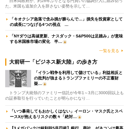
日米両政府が、約28年ぶりとなる円買いの協調介入に踏み切っ
た。米国も追加介入を辞さない姿勢を示して…
「キオクシア急落で含み損が膨らんで…」損失を投資家として
の成長につなげる4つの視点 …
「NYダウは高値更新、ナスダック・S&P500は足踏み」が意味
する米国株市場の変化 半…
一覧を見る
大前研一「ビジネス新大陸」の歩き方
「イラン戦争を利用して儲けている」利益相反と
の批判が強まるトランプファミリーの不正蓄財
疑…
トランプ大統領のファミリー信託が今年1～3月に3000回以上も
の証券取引を行っていたことが明らかになり…
「いつ暴発してもおかしくはない」イーロン・マスク氏とスペ
ースXが抱えるリスクの数々「絶対…
【3メガバンクは純利益5兆円超】銀行、商社、ゼネコンは最高