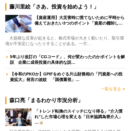
藤川里絵「さあ、投資を始めよう！」
【資産運用】大災害時に慌てないために平時から
備えておきたい3つのポイント「資産の棚卸し…
大規模な災害が起きると、株式市場が大きく動いたり、取引環
境が不安定になったりすることがある。一方…
5年ぶり改訂の「CGコード」、何が変わったのかポイントを解
説 企業に成長投資の具体的な説…
【令和のPKOか】GPIFをめぐる片山財務相の「円資産への投
資拡大」発言の波紋 「国債重視」…
一覧を見る
森口亮「まるわかり市況分析」
「トレンド転換のスイッチになり得る」“介入慣
れ”した市場心理を変える「日米協調為替介入」
…