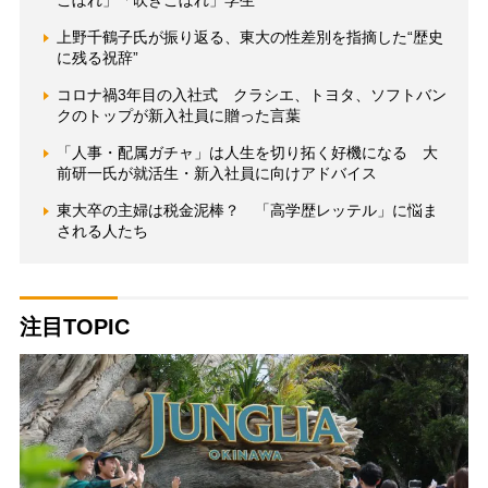
こぼれ」「吹きこぼれ」学生
上野千鶴子氏が振り返る、東大の性差別を指摘した“歴史
に残る祝辞”
コロナ禍3年目の入社式 クラシエ、トヨタ、ソフトバン
クのトップが新入社員に贈った言葉
「人事・配属ガチャ」は人生を切り拓く好機になる 大
前研一氏が就活生・新入社員に向けアドバイス
東大卒の主婦は税金泥棒？ 「高学歴レッテル」に悩ま
される人たち
注目TOPIC