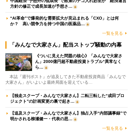
中国経済“予想外の低成長”で政策のテコ入れ必至か 経済運営
方針の修正で成長加速が予想さ…
“AI革命”で爆発的な需要拡大が見込まれる「CXO」とは何
か？ 高い競争力を持つ中国の医薬品…
一覧を見る
「みんなで大家さん」配当ストップ騒動の内幕
《ついに見えた問題の核心》「みんなで大家さ
ん」2000億円超不動産投資トラブル“異常なく
ら…
本誌『週刊ポスト』が追及してきた不動産投資商品「みんなで
大家さん」がいよいよ最終局面を迎えている…
【独走スクープ・みんなで大家さん】二転三転した“成田プロ
ジェクト”の計画変更の裏で起き…
【追及スクープ・みんなで大家さん】独占入手“内部議事録”で
明かされる柳瀬健一・代表の思…
一覧を見る