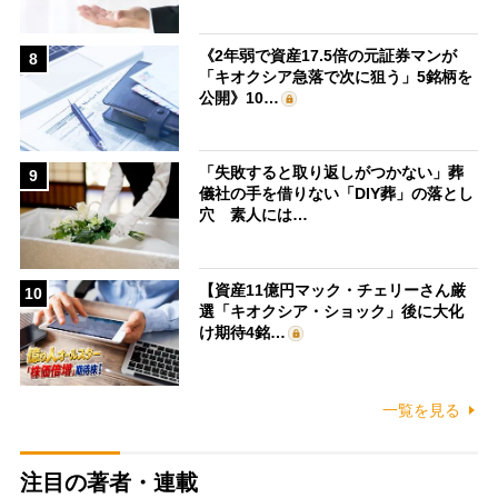
《2年弱で資産17.5倍の元証券マンが
8
「キオクシア急落で次に狙う」5銘柄を
公開》10…
「失敗すると取り返しがつかない」葬
9
儀社の手を借りない「DIY葬」の落とし
穴 素人には…
【資産11億円マック・チェリーさん厳
10
選「キオクシア・ショック」後に大化
け期待4銘…
一覧を見る
注目の著者・連載