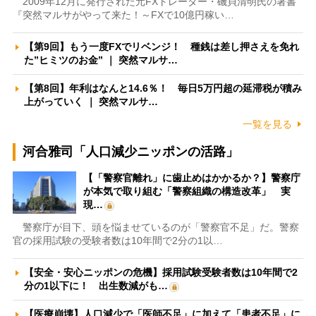
2009年12月に発行された元FXトレーダー・磯貝清明氏の著書
『突然マルサがやって来た！～FXで10億円稼い…
【第9回】もう一度FXでリベンジ！ 種銭は差し押さえを免れ
た”ヒミツのお金” ｜ 突然マルサ…
【第8回】年利はなんと14.6％！ 毎日5万円超の延滞税が積み
上がっていく ｜ 突然マルサ…
一覧を見る
河合雅司「人口減少ニッポンの活路」
【「警察官離れ」に歯止めはかかるか？】警察庁
が本気で取り組む「警察組織の構造改革」 実
現…
警察庁が目下、頭を悩ませているのが「警察官不足」だ。警察
官の採用試験の受験者数は10年間で2分の1以…
【安全・安心ニッポンの危機】採用試験受験者数は10年間で2
分の1以下に！ 出生数減がも…
【医療崩壊】人口減少で「医師不足」に加えて「患者不足」に