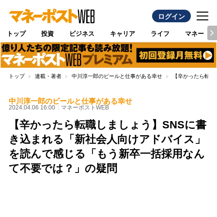
ログイン
トップ
投資
ビジネス
キャリア
ライフ
マネー
トップ
連載・著者
中川淳一郎のビールと仕事がある幸せ
【辛かったら転職
中川淳一郎のビールと仕事がある幸せ
2024.04.06 16:00
マネーポストWEB
【辛かったら転職しましょう】SNSに書
き込まれる「新社会人向けアドバイス」
を読んで感じる「もう新卒一括採用なん
て不要では？」の疑問
Loaded
:
100.00%
/
Unmute