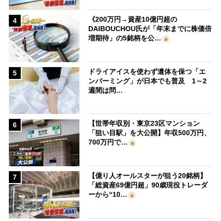
《200万円→資産10億円超の
4
DAIBOUCHOU氏が「年末までに株価倍
増期待」の5銘柄を公…
ドライアイスを使わず遺体を保つ「エ
5
ンバーミング」が日本でも普及 1～2
週間は問…
【世帯年収別・東京23区マンション
6
「狙い目駅」を大公開】年収500万円、
700万円で…
【億り人オールスターが狙う20銘柄】
7
「総資産69億円超」90歳現役トレーダ
ーから“10…