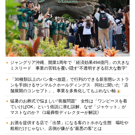
ジャングリア沖縄、開業1周年で「経済効果494億円」の大きな
ミスリード 事業の苦戦を覆い隠す“不透明すぎる巨大な数字”
「30種類以上のパン食べ放題」で行列のできる新形態レストラ
ンを手掛けるサンマルクホールディングス 同社に聞いた「店
舗展開のコンセプト」、事業を多角化してもぶれない軸
猛暑のお葬式で悩ましい“喪服問題” 女性は「ワンピースを着
ていけばOK」という俗説に潜む誤解、なぜ「ジャケット」が
マストなのか？《1級葬祭ディレクターが解説》
お酒を提供する店で「出禁」になる客のトホホな生態 嘔吐や
粗相だけじゃない、店側が嫌がる“最悪の客”とは