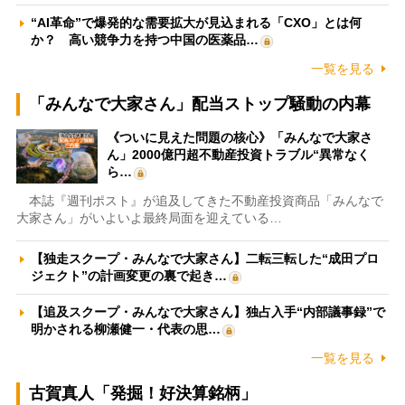
“AI革命”で爆発的な需要拡大が見込まれる「CXO」とは何
か？ 高い競争力を持つ中国の医薬品…
一覧を見る
「みんなで大家さん」配当ストップ騒動の内幕
《ついに見えた問題の核心》「みんなで大家さ
ん」2000億円超不動産投資トラブル“異常なく
ら…
本誌『週刊ポスト』が追及してきた不動産投資商品「みんなで
大家さん」がいよいよ最終局面を迎えている…
【独走スクープ・みんなで大家さん】二転三転した“成田プロ
ジェクト”の計画変更の裏で起き…
【追及スクープ・みんなで大家さん】独占入手“内部議事録”で
明かされる柳瀬健一・代表の思…
一覧を見る
古賀真人「発掘！好決算銘柄」