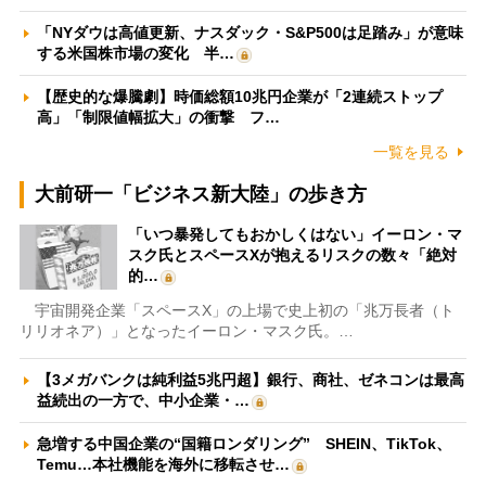
「NYダウは高値更新、ナスダック・S&P500は足踏み」が意味
する米国株市場の変化 半…
【歴史的な爆騰劇】時価総額10兆円企業が「2連続ストップ
高」「制限値幅拡大」の衝撃 フ…
一覧を見る
大前研一「ビジネス新大陸」の歩き方
「いつ暴発してもおかしくはない」イーロン・マ
スク氏とスペースXが抱えるリスクの数々「絶対
的…
宇宙開発企業「スペースX」の上場で史上初の「兆万長者（ト
リリオネア）」となったイーロン・マスク氏。…
【3メガバンクは純利益5兆円超】銀行、商社、ゼネコンは最高
益続出の一方で、中小企業・…
急増する中国企業の“国籍ロンダリング” SHEIN、TikTok、
Temu…本社機能を海外に移転させ…