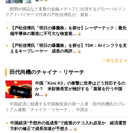
新聞や雑誌など多数の金融メディアに出演するグローバルリン
クアドバイザーズ代表の戸松信博氏が、最新…
【戸松信博氏「明日の爆騰株」を探せ】レーザーテック：最先
端半導体の製造に不可欠な検査装…
【戸松信博氏「明日の爆騰株」を探せ】TDK：AIインフラを支
えるキープレーヤー 成長の再評…
一覧を見る
田代尚機のチャイナ・リサーチ
中国「Kimi K3」の衝撃に世界はどう対応するの
か？ 米財務長官が検討する「蒸留を行う中国
AI…
中国経済に精通する中国株投資の第一人者・田代尚機氏のプレ
ミアム連載「チャイナ・リサーチ」。中国企…
中国経済“予想外の低成長”で政策のテコ入れ必至か 経済運営
方針の修正で成長加速が予想さ…