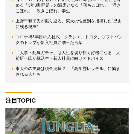
める「3年3割問題」の温床となる「落ちこぼれ」「浮き
こぼれ」「吹きこぼれ」学生
上野千鶴子氏が振り返る、東大の性差別を指摘した“歴史
に残る祝辞”
コロナ禍3年目の入社式 クラシエ、トヨタ、ソフトバン
クのトップが新入社員に贈った言葉
「人事・配属ガチャ」は人生を切り拓く好機になる 大
前研一氏が就活生・新入社員に向けアドバイス
東大卒の主婦は税金泥棒？ 「高学歴レッテル」に悩ま
される人たち
注目TOPIC