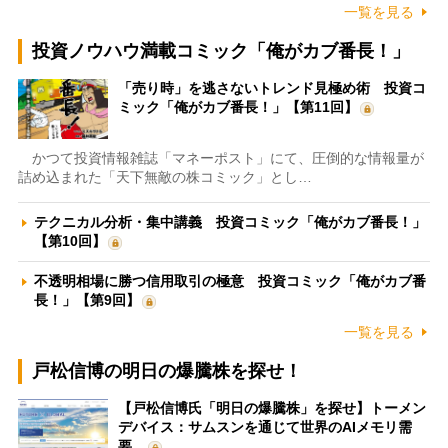
一覧を見る
投資ノウハウ満載コミック「俺がカブ番長！」
「売り時」を逃さないトレンド見極め術 投資コ
ミック「俺がカブ番長！」【第11回】
かつて投資情報雑誌「マネーポスト」にて、圧倒的な情報量が
詰め込まれた「天下無敵の株コミック」とし…
テクニカル分析・集中講義 投資コミック「俺がカブ番長！」
【第10回】
不透明相場に勝つ信用取引の極意 投資コミック「俺がカブ番
長！」【第9回】
一覧を見る
戸松信博の明日の爆騰株を探せ！
【戸松信博氏「明日の爆騰株」を探せ】トーメン
デバイス：サムスンを通じて世界のAIメモリ需
要…