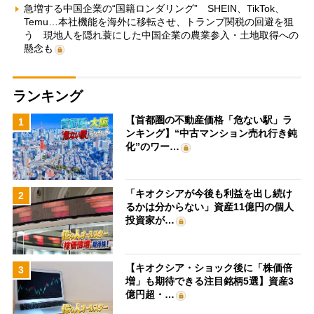
急増する中国企業の“国籍ロンダリング” SHEIN、TikTok、
Temu…本社機能を海外に移転させ、トランプ関税の回避を狙
う 現地人を隠れ蓑にした中国企業の農業参入・土地取得への
懸念も
ランキング
【首都圏の不動産価格「危ない駅」ラ
1
ンキング】“中古マンション売れ行き鈍
化”のワー…
「キオクシアが今後も利益を出し続け
2
るかは分からない」資産11億円の個人
投資家が…
【キオクシア・ショック後に「株価倍
3
増」も期待できる注目銘柄5選】資産3
億円超・…