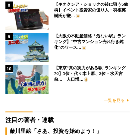
【キオクシア・ショックの後に狙う5銘
8
柄】イベント投資家の億り人・羽根英
樹氏が厳…
【大阪の不動産価格「危ない駅」ラン
9
キング】“中古マンション売れ行き鈍
化”のワース…
【東京“真の実力がある駅”ランキング
10
70】1位・代々木上原、2位・水天宮
前… 人口増…
一覧を見る
注目の著者・連載
藤川里絵「さあ、投資を始めよう！」