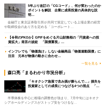
5年ぶり改訂の「CGコード」、何が変わったのか
ポイントを解説 企業に成長投資の具体的な説
明…
金融庁と東京証券取引所が共同で策定している上場企業の経営
や取締役会のあり方を定める「コーポレート…
【令和のPKOか】GPIFをめぐる片山財務相の「円資産への投
資拡大」発言の波紋 「国債重視」…
インフレでも「物価負け」しない金融商品「物価連動国債」に
注目 元本が物価の動きに合わせ…
一覧を見る
森口亮「まるわかり市況分析」
「キオクシア急落で含み損が膨らんで…」損失を
投資家としての成長につなげる4つの視点 「…
半導体株を中心に相場の調整色が強まり、7月中旬にはキオク
シアホールディングスがストップ安をつけるな…