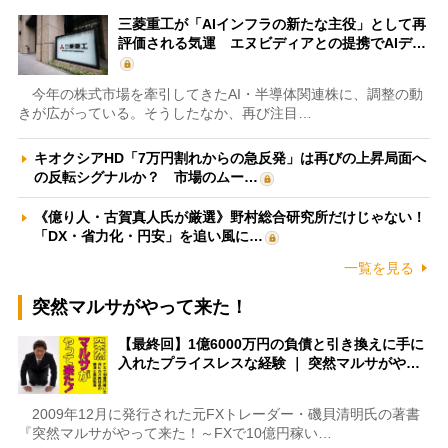
三菱重工が「AIインフラの新たな主役」として再
評価される気運 エヌビディアとの提携でAIデ…
今年の株式市場を牽引してきたAI・半導体関連株に、調整の動
きが広がっている。そうしたなか、再び注目…
キオクシアHD「7万円割れからの急反発」は再びの上昇局面へ
の反転シグナルか？ 市場のムー…
《億り人・古賀真人氏が厳選》野村総合研究所だけじゃない！
「DX・省力化・円安」を追い風に…
一覧を見る
突然マルサがやって来た！
【最終回】1億6000万円の負債と引き換えに手に
入れたプライスレスな経験 ｜ 突然マルサがや…
2009年12月に発行された元FXトレーダー・磯貝清明氏の著書
『突然マルサがやって来た！～FXで10億円稼い…