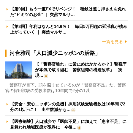
【第9回】もう一度FXでリベンジ！ 種銭は差し押さえを免れ
た”ヒミツのお金” ｜ 突然マルサ…
【第8回】年利はなんと14.6％！ 毎日5万円超の延滞税が積み
上がっていく ｜ 突然マルサ…
一覧を見る
河合雅司「人口減少ニッポンの活路」
【「警察官離れ」に歯止めはかかるか？】警察庁
が本気で取り組む「警察組織の構造改革」 実
現…
警察庁が目下、頭を悩ませているのが「警察官不足」だ。警察
官の採用試験の受験者数は10年間で2分の1以…
【安全・安心ニッポンの危機】採用試験受験者数は10年間で2
分の1以下に！ 出生数減がも…
【医療崩壊】人口減少で「医師不足」に加えて「患者不足」に
見舞われ地域医療が限界に 今後…