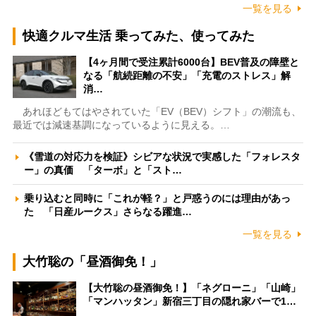
一覧を見る
快適クルマ生活 乗ってみた、使ってみた
【4ヶ月間で受注累計6000台】BEV普及の障壁と
なる「航続距離の不安」「充電のストレス」解
消…
あれほどもてはやされていた「EV（BEV）シフト」の潮流も、
最近では減速基調になっているように見える。…
《雪道の対応力を検証》シビアな状況で実感した「フォレスタ
ー」の真価 「ターボ」と「スト…
乗り込むと同時に「これが軽？」と戸惑うのには理由があっ
た 「日産ルークス」さらなる躍進…
一覧を見る
大竹聡の「昼酒御免！」
【大竹聡の昼酒御免！】「ネグローニ」「山崎」
「マンハッタン」新宿三丁目の隠れ家バーで1…