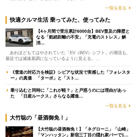
一覧を見る
快適クルマ生活 乗ってみた、使ってみた
【4ヶ月間で受注累計6000台】BEV普及の障壁と
なる「航続距離の不安」「充電のストレス」解
消…
あれほどもてはやされていた「EV（BEV）シフト」の潮流も、
最近では減速基調になっているように見える。…
《雪道の対応力を検証》シビアな状況で実感した「フォレスタ
ー」の真価 「ターボ」と「スト…
乗り込むと同時に「これが軽？」と戸惑うのには理由があっ
た 「日産ルークス」さらなる躍進…
一覧を見る
大竹聡の「昼酒御免！」
【大竹聡の昼酒御免！】「ネグローニ」「山崎」
「マンハッタン」新宿三丁目の隠れ家バーで1…