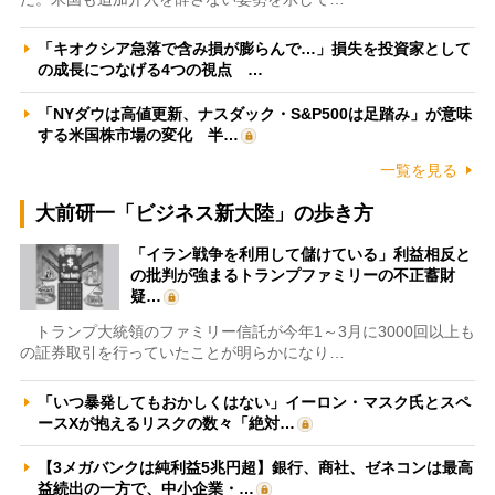
「キオクシア急落で含み損が膨らんで…」損失を投資家として
の成長につなげる4つの視点 …
「NYダウは高値更新、ナスダック・S&P500は足踏み」が意味
する米国株市場の変化 半…
一覧を見る
大前研一「ビジネス新大陸」の歩き方
「イラン戦争を利用して儲けている」利益相反と
の批判が強まるトランプファミリーの不正蓄財
疑…
トランプ大統領のファミリー信託が今年1～3月に3000回以上も
の証券取引を行っていたことが明らかになり…
「いつ暴発してもおかしくはない」イーロン・マスク氏とスペ
ースXが抱えるリスクの数々「絶対…
【3メガバンクは純利益5兆円超】銀行、商社、ゼネコンは最高
益続出の一方で、中小企業・…