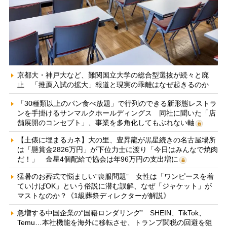
京都大・神戸大など、難関国立大学の総合型選抜が続々と廃
止 「推薦入試の拡大」報道と現実の乖離はなぜ起きるのか
「30種類以上のパン食べ放題」で行列のできる新形態レストラ
ンを手掛けるサンマルクホールディングス 同社に聞いた「店
舗展開のコンセプト」、事業を多角化してもぶれない軸
【土俵に埋まるカネ】大の里、豊昇龍が黒星続きの名古屋場所
は「懸賞金2826万円」が下位力士に渡り「今日はみんなで焼肉
だ！」 金星4個配給で協会は年96万円の支出増に
猛暑のお葬式で悩ましい“喪服問題” 女性は「ワンピースを着
ていけばOK」という俗説に潜む誤解、なぜ「ジャケット」が
マストなのか？《1級葬祭ディレクターが解説》
急増する中国企業の“国籍ロンダリング” SHEIN、TikTok、
Temu…本社機能を海外に移転させ、トランプ関税の回避を狙