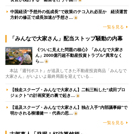
中国経済“予想外の低成長”で政策のテコ入れ必至か 経済運営
方針の修正で成長加速が予想さ…
一覧を見る
「みんなで大家さん」配当ストップ騒動の内幕
《ついに見えた問題の核心》「みんなで大家さ
ん」2000億円超不動産投資トラブル“異常なく
ら…
本誌『週刊ポスト』が追及してきた不動産投資商品「みんなで
大家さん」がいよいよ最終局面を迎えている…
【独走スクープ・みんなで大家さん】二転三転した“成田プロ
ジェクト”の計画変更の裏で起き…
【追及スクープ・みんなで大家さん】独占入手“内部議事録”で
明かされる柳瀬健一・代表の思…
一覧を見る