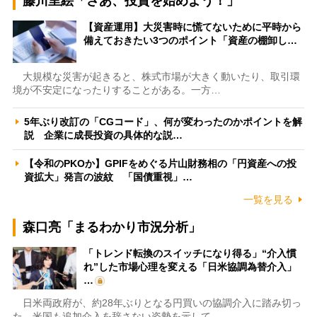
藤川里絵「さあ、投資を始めよう！」
【資産運用】大災害時に慌てないために平時から
備えておきたい3つのポイント「資産の棚卸し…
大規模な災害が起きると、株式市場が大きく動いたり、取引環
境が不安定になったりすることがある。一方…
5年ぶり改訂の「CGコード」、何が変わったのかポイントを解
説 企業に成長投資の具体的な説…
【令和のPKOか】GPIFをめぐる片山財務相の「円資産への投
資拡大」発言の波紋 「国債重視」…
一覧を見る
森口亮「まるわかり市況分析」
「トレンド転換のスイッチになり得る」“介入慣
れ”した市場心理を変える「日米協調為替介入」
…
日米両政府が、約28年ぶりとなる円買いの協調介入に踏み切っ
た。米国も追加介入を辞さない姿勢を示して…