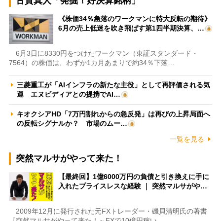
古賀真人「発掘！好決算銘柄」
《株価34％急落のワークマンに特大反転の期待》
6月の売上低迷を吹き飛ばす第1四半期決算、…
6月3日に8330円をつけたワークマン（東証スタンダード・
7564）の株価は、わずか1カ月あまりで約34％下落…
三菱重工が「AIインフラの新たな主役」として再評価される気
運 エヌビディアとの提携でAI…
キオクシアHD「7万円割れからの急反発」は再びの上昇局面へ
の反転シグナルか？ 市場のムー…
一覧を見る
突然マルサがやって来た！
【最終回】1億6000万円の負債と引き換えに手に
入れたプライスレスな経験 ｜ 突然マルサがや…
2009年12月に発行された元FXトレーダー・磯貝清明氏の著書
『突然マルサがやって来た！～FXで10億円稼い…