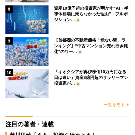
資産10億円超の投資家が明かす“AI・半
8
導体相場に乗らなかった理由” フルポ
ジション…
【首都圏の不動産価格「危ない駅」ラ
9
ンキング】“中古マンション売れ行き鈍
化”のワー…
「キオクシアが再び株価10万円になる
10
日は遠い」資産3億円超のサラリーマン
投資家が…
一覧を見る
注目の著者・連載