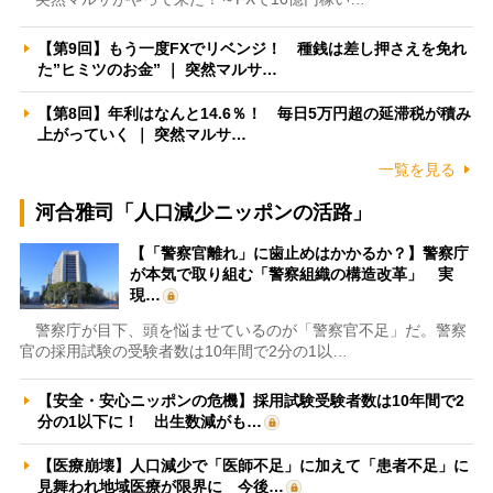
【第9回】もう一度FXでリベンジ！ 種銭は差し押さえを免れ
た”ヒミツのお金” ｜ 突然マルサ…
【第8回】年利はなんと14.6％！ 毎日5万円超の延滞税が積み
上がっていく ｜ 突然マルサ…
一覧を見る
河合雅司「人口減少ニッポンの活路」
【「警察官離れ」に歯止めはかかるか？】警察庁
が本気で取り組む「警察組織の構造改革」 実
現…
警察庁が目下、頭を悩ませているのが「警察官不足」だ。警察
官の採用試験の受験者数は10年間で2分の1以…
【安全・安心ニッポンの危機】採用試験受験者数は10年間で2
分の1以下に！ 出生数減がも…
【医療崩壊】人口減少で「医師不足」に加えて「患者不足」に
見舞われ地域医療が限界に 今後…