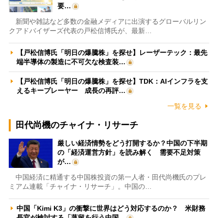
要…
新聞や雑誌など多数の金融メディアに出演するグローバルリン
クアドバイザーズ代表の戸松信博氏が、最新…
【戸松信博氏「明日の爆騰株」を探せ】レーザーテック：最先
端半導体の製造に不可欠な検査装…
【戸松信博氏「明日の爆騰株」を探せ】TDK：AIインフラを支
えるキープレーヤー 成長の再評…
一覧を見る
田代尚機のチャイナ・リサーチ
厳しい経済情勢をどう打開するか？中国の下半期
の「経済運営方針」を読み解く 需要不足対策
が…
中国経済に精通する中国株投資の第一人者・田代尚機氏のプレ
ミアム連載「チャイナ・リサーチ」。中国の…
中国「Kimi K3」の衝撃に世界はどう対応するのか？ 米財務
長官が検討する「蒸留を行う中国…