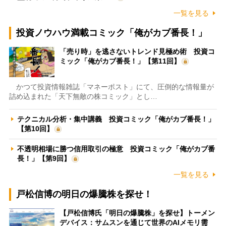
一覧を見る
投資ノウハウ満載コミック「俺がカブ番長！」
「売り時」を逃さないトレンド見極め術 投資コ
ミック「俺がカブ番長！」【第11回】
かつて投資情報雑誌「マネーポスト」にて、圧倒的な情報量が
詰め込まれた「天下無敵の株コミック」とし…
テクニカル分析・集中講義 投資コミック「俺がカブ番長！」
【第10回】
不透明相場に勝つ信用取引の極意 投資コミック「俺がカブ番
長！」【第9回】
一覧を見る
戸松信博の明日の爆騰株を探せ！
【戸松信博氏「明日の爆騰株」を探せ】トーメン
デバイス：サムスンを通じて世界のAIメモリ需