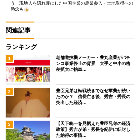
う 現地人を隠れ蓑にした中国企業の農業参入・土地取得への
懸念も
関連記事
ランキング
老舗遊技機メーカー・豊丸産業がパチ
1
ンコ事業停止の背景 大手と中小の格
差拡大に拍車…
豊臣兄弟は転戦続きでなぜ軍費が続い
2
たのか？ 信長亡き後、秀吉・秀長の
突出した経済…
【天下統一を見据えた豊臣兄弟の経済
3
政策】秀吉が弟・秀長を紀伊に転封し
た納得の事情…