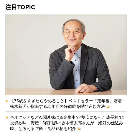
注目TOPIC
【75歳をすぎたらやめること】ベストセラー『定年後』著者・
楠木新氏が指南する老年期の好循環を呼び込む方法
キオクシアなどAI関連株に資金集中で“割安になった成長株”に
投資妙味 資産1.5億円超の坂本慎太郎さんが「絶好の仕込み
時」と考える防衛・食品銘柄を紹介