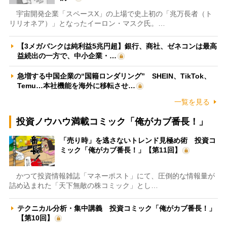
宇宙開発企業「スペースX」の上場で史上初の「兆万長者（ト
リリオネア）」となったイーロン・マスク氏。…
【3メガバンクは純利益5兆円超】銀行、商社、ゼネコンは最高
益続出の一方で、中小企業・…
急増する中国企業の“国籍ロンダリング” SHEIN、TikTok、
Temu…本社機能を海外に移転させ…
一覧を見る
投資ノウハウ満載コミック「俺がカブ番長！」
「売り時」を逃さないトレンド見極め術 投資コ
ミック「俺がカブ番長！」【第11回】
かつて投資情報雑誌「マネーポスト」にて、圧倒的な情報量が
詰め込まれた「天下無敵の株コミック」とし…
テクニカル分析・集中講義 投資コミック「俺がカブ番長！」
【第10回】