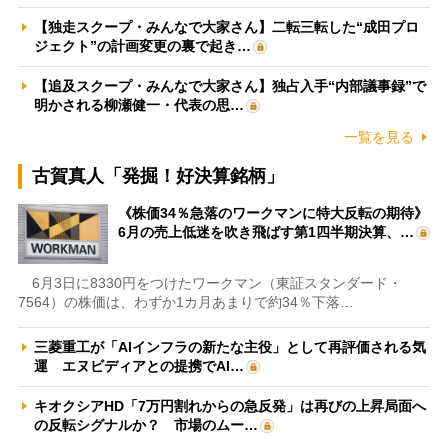
【独走スクープ・みんなで大家さん】二転三転した“成田プロ
ジェクト”の計画変更の裏で起き…
【追及スクープ・みんなで大家さん】独占入手“内部議事録”で
明かされる柳瀬健一・代表の思…
一覧を見る
古賀真人「発掘！好決算銘柄」
《株価34％急落のワークマンに特大反転の期待》
6月の売上低迷を吹き飛ばす第1四半期決算、…
6月3日に8330円をつけたワークマン（東証スタンダード・
7564）の株価は、わずか1カ月あまりで約34％下落…
三菱重工が「AIインフラの新たな主役」として再評価される気
運 エヌビディアとの提携でAI…
キオクシアHD「7万円割れからの急反発」は再びの上昇局面へ
の反転シグナルか？ 市場のムー…