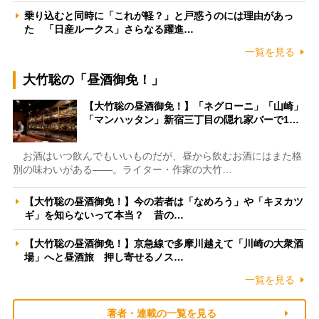
乗り込むと同時に「これが軽？」と戸惑うのには理由があっ
た 「日産ルークス」さらなる躍進…
一覧を見る
大竹聡の「昼酒御免！」
【大竹聡の昼酒御免！】「ネグローニ」「山崎」
「マンハッタン」新宿三丁目の隠れ家バーで1…
お酒はいつ飲んでもいいものだが、昼から飲むお酒にはまた格
別の味わいがある――。ライター・作家の大竹…
【大竹聡の昼酒御免！】今の若者は「なめろう」や「キヌカツ
ギ」を知らないって本当？ 昔の…
【大竹聡の昼酒御免！】京急線で多摩川越えて「川崎の大衆酒
場」へと昼酒旅 押し寄せるノス…
一覧を見る
著者・連載の一覧を見る