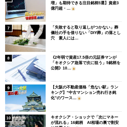
増」も期待できる注目銘柄5選】資産3
億円超・…
「失敗すると取り返しがつかない」葬
7
儀社の手を借りない「DIY葬」の落とし
穴 素人には…
《2年弱で資産17.5倍の元証券マンが
8
「キオクシア急落で次に狙う」5銘柄を
公開》10…
【大阪の不動産価格「危ない駅」ラン
9
キング】“中古マンション売れ行き鈍
化”のワース…
キオクシア・ショックで「次にマネー
10
が流れる」16銘柄 AI相場の裏で割安