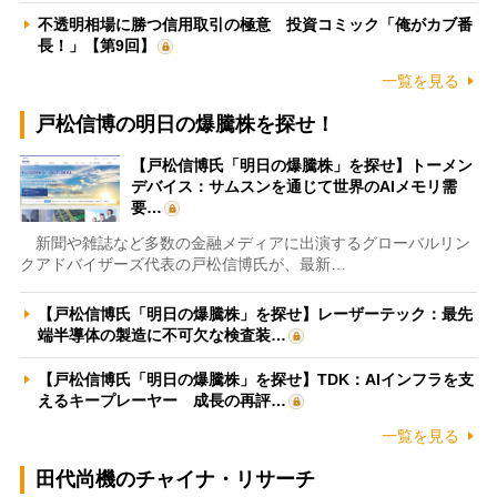
不透明相場に勝つ信用取引の極意 投資コミック「俺がカブ番
長！」【第9回】
一覧を見る
戸松信博の明日の爆騰株を探せ！
【戸松信博氏「明日の爆騰株」を探せ】トーメン
デバイス：サムスンを通じて世界のAIメモリ需
要…
新聞や雑誌など多数の金融メディアに出演するグローバルリン
クアドバイザーズ代表の戸松信博氏が、最新…
【戸松信博氏「明日の爆騰株」を探せ】レーザーテック：最先
端半導体の製造に不可欠な検査装…
【戸松信博氏「明日の爆騰株」を探せ】TDK：AIインフラを支
えるキープレーヤー 成長の再評…
一覧を見る
田代尚機のチャイナ・リサーチ