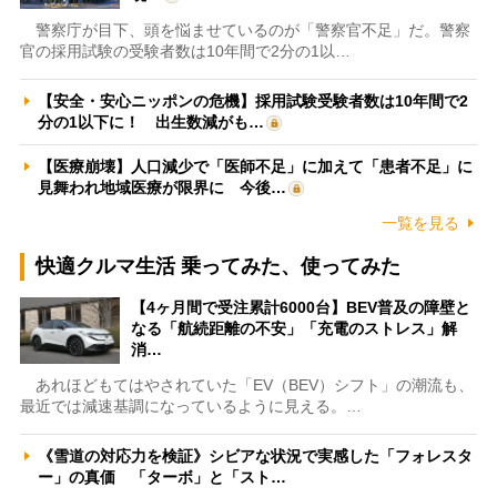
警察庁が目下、頭を悩ませているのが「警察官不足」だ。警察
官の採用試験の受験者数は10年間で2分の1以…
【安全・安心ニッポンの危機】採用試験受験者数は10年間で2
分の1以下に！ 出生数減がも…
【医療崩壊】人口減少で「医師不足」に加えて「患者不足」に
見舞われ地域医療が限界に 今後…
一覧を見る
快適クルマ生活 乗ってみた、使ってみた
【4ヶ月間で受注累計6000台】BEV普及の障壁と
なる「航続距離の不安」「充電のストレス」解
消…
あれほどもてはやされていた「EV（BEV）シフト」の潮流も、
最近では減速基調になっているように見える。…
《雪道の対応力を検証》シビアな状況で実感した「フォレスタ
ー」の真価 「ターボ」と「スト…