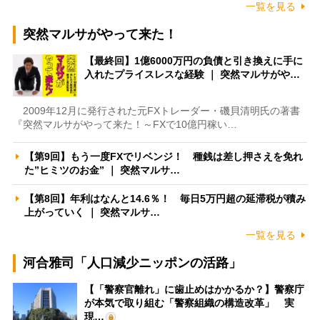
一覧を見る
突然マルサがやって来た！
【最終回】1億6000万円の負債と引き換えに手に
入れたプライスレスな経験 ｜ 突然マルサがや…
2009年12月に発行された元FXトレーダー・磯貝清明氏の著書
『突然マルサがやって来た！～FXで10億円稼い…
【第9回】もう一度FXでリベンジ！ 種銭は差し押さえを免れ
た”ヒミツのお金” ｜ 突然マルサ…
【第8回】年利はなんと14.6％！ 毎日5万円超の延滞税が積み
上がっていく ｜ 突然マルサ…
一覧を見る
河合雅司「人口減少ニッポンの活路」
【「警察官離れ」に歯止めはかかるか？】警察庁
が本気で取り組む「警察組織の構造改革」 実
現…