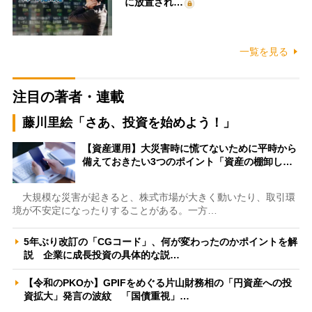
に放置され…
一覧を見る
注目の著者・連載
藤川里絵「さあ、投資を始めよう！」
【資産運用】大災害時に慌てないために平時から
備えておきたい3つのポイント「資産の棚卸し…
大規模な災害が起きると、株式市場が大きく動いたり、取引環
境が不安定になったりすることがある。一方…
5年ぶり改訂の「CGコード」、何が変わったのかポイントを解
説 企業に成長投資の具体的な説…
【令和のPKOか】GPIFをめぐる片山財務相の「円資産への投
資拡大」発言の波紋 「国債重視」…