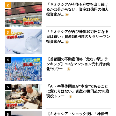
「キオクシアが今後も利益を出し続け
2
るかは分からない」資産11億円の個人
投資家が…
「キオクシアが再び株価10万円になる
3
日は遠い」資産3億円超のサラリーマン
投資家が…
【首都圏の不動産価格「危ない駅」ラ
4
ンキング】“中古マンション売れ行き鈍
化”のワー…
「AI・半導体関連が“本命”であること
5
に変わりはない」資産20億円超の90歳
現役トレー…
【キオクシア・ショック後に「株価倍
6