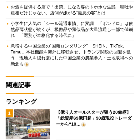
お酒を提供する店で「出禁」になる客のトホホな生態 嘔吐や
粗相だけじゃない、店側が嫌がる“最悪の客”とは
小学生に人気の「シール流通事情」に変調 「ボンドロ」は依
然品薄状態が続くが、模倣品や類似品が大量流通し一部で値崩
れ 「選別が本格化する時代に」
急増する中国企業の“国籍ロンダリング” SHEIN、TikTok、
Temu…本社機能を海外に移転させ、トランプ関税の回避を狙
う 現地人を隠れ蓑にした中国企業の農業参入・土地取得への
懸念も
関連記事
ランキング
【億り人オールスターが狙う20銘柄】
1
「総資産69億円超」90歳現役トレーダ
ーから“10…