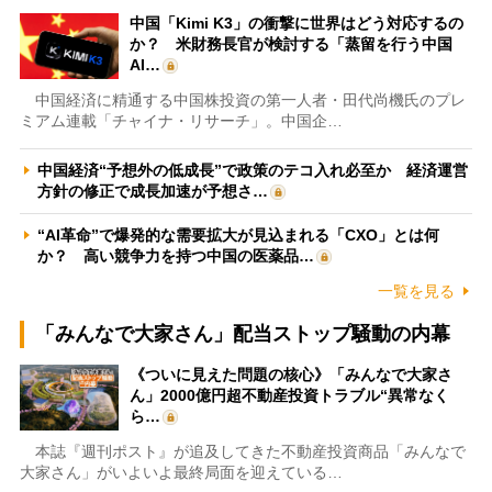
中国「Kimi K3」の衝撃に世界はどう対応するの
か？ 米財務長官が検討する「蒸留を行う中国
AI…
中国経済に精通する中国株投資の第一人者・田代尚機氏のプレ
ミアム連載「チャイナ・リサーチ」。中国企…
中国経済“予想外の低成長”で政策のテコ入れ必至か 経済運営
方針の修正で成長加速が予想さ…
“AI革命”で爆発的な需要拡大が見込まれる「CXO」とは何
か？ 高い競争力を持つ中国の医薬品…
一覧を見る
「みんなで大家さん」配当ストップ騒動の内幕
《ついに見えた問題の核心》「みんなで大家さ
ん」2000億円超不動産投資トラブル“異常なく
ら…
本誌『週刊ポスト』が追及してきた不動産投資商品「みんなで
大家さん」がいよいよ最終局面を迎えている…