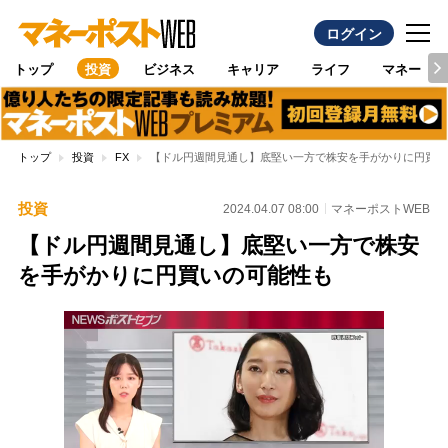
ログイン
トップ
投資
ビジネス
キャリア
ライフ
マネー
トップ
投資
FX
【ドル円週間見通し】底堅い一方で株安を手がかりに円買い
投資
2024.04.07 08:00
マネーポストWEB
【ドル円週間見通し】底堅い一方で株安
を手がかりに円買いの可能性も