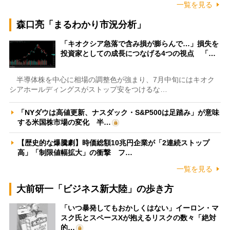
一覧を見る
森口亮「まるわかり市況分析」
「キオクシア急落で含み損が膨らんで…」損失を
投資家としての成長につなげる4つの視点 「…
半導体株を中心に相場の調整色が強まり、7月中旬にはキオク
シアホールディングスがストップ安をつけるな…
「NYダウは高値更新、ナスダック・S&P500は足踏み」が意味
する米国株市場の変化 半…
【歴史的な爆騰劇】時価総額10兆円企業が「2連続ストップ
高」「制限値幅拡大」の衝撃 フ…
一覧を見る
大前研一「ビジネス新大陸」の歩き方
「いつ暴発してもおかしくはない」イーロン・マ
スク氏とスペースXが抱えるリスクの数々「絶対
的…