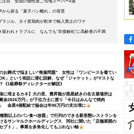
に注目 全国の個性派ご当地スーパー4選
声から探る「菓子パン離れ」の背景
ブラジル、タイ産鶏肉が欧米で輸入禁止のワケ
疑われトラブルに なんでも“非接触化”に高齢者の不満
のお葬式で悩ましい“喪服問題” 女性は「ワンピースを着てい
OK」という俗説に潜む誤解、なぜ「ジャケット」がマストな
？《1級葬祭ディレクターが解説》
俵に埋まるカネ】大の里、豊昇龍が黒星続きの名古屋場所は
賞金2826万円」が下位力士に渡り「今日はみんなで焼肉
」 金星4個配給で協会は年96万円の支出増に
0種類以上のパン食べ放題」で行列のできる新形態レストランを
けるサンマルクホールディングス 同社に聞いた「店舗展開の
セプト」、事業を多角化してもぶれない軸