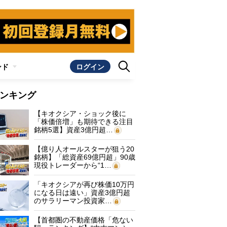
ンド
ログイン
ンキング
【キオクシア・ショック後に
「株価倍増」も期待できる注目
銘柄5選】資産3億円超…
【億り人オールスターが狙う20
銘柄】「総資産69億円超」90歳
現役トレーダーから“1…
「キオクシアが再び株価10万円
になる日は遠い」資産3億円超
のサラリーマン投資家…
【首都圏の不動産価格「危ない