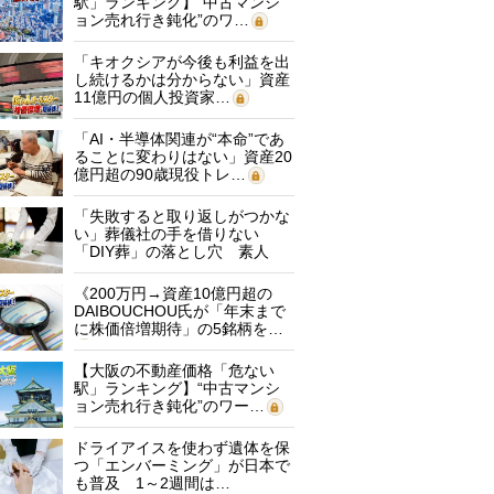
駅」ランキング】“中古マンシ
ョン売れ行き鈍化”のワ…
「キオクシアが今後も利益を出
し続けるかは分からない」資産
11億円の個人投資家…
「AI・半導体関連が“本命”であ
ることに変わりはない」資産20
億円超の90歳現役トレ…
「失敗すると取り返しがつかな
い」葬儀社の手を借りない
「DIY葬」の落とし穴 素人
に…
《200万円→資産10億円超の
DAIBOUCHOU氏が「年末まで
に株価倍増期待」の5銘柄を…
【大阪の不動産価格「危ない
駅」ランキング】“中古マンシ
ョン売れ行き鈍化”のワー…
ドライアイスを使わず遺体を保
つ「エンバーミング」が日本で
も普及 1～2週間は…