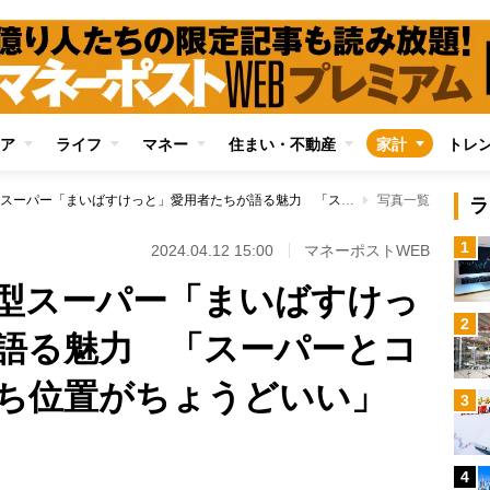
ア
ライフ
マネー
住まい・不動産
家計
トレ
躍進する都市型小型スーパー「まいばすけっと」愛用者たちが語る魅力 「スーパーとコンビニの中間的立ち位置がちょうどいい」
写真一覧
ラ
1
2024.04.12 15:00
マネーポストWEB
型スーパー「まいばすけっ
2
語る魅力 「スーパーとコ
ち位置がちょうどいい」
3
4
Loaded
: