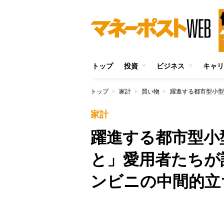
トップ
投資
ビジネス
キャリ
トップ
家計
買い物
家計
躍進する都市型小
と」愛用者たちが
ンビニの中間的立
/