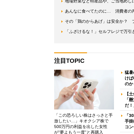
地場野菜など特産品や、ご当地めし
あんなに食べてたのに… 消費者の
その「鶏のからあげ」は安全か？ 
「ふざけるな！」セルフレジで万引き
注目TOPIC
猛暑
けば
のか
【土
「懸
だ！
「この恐ろしい株はさっさと手
「3
放したい…」キオクシア株で
手掛
500万円の利益を出した女性
コン
が“夢よもう一度”と再購入