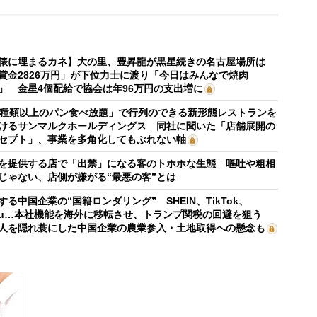
俵に埋まるカネ】大の里、豊昇龍が黒星続きの名古屋場所は
賞金2826万円」が下位力士に渡り「今日はみんなで焼肉
」 金星4個配給で協会は年96万円の支出増に
0種類以上のパン食べ放題」で行列のできる新形態レストランを
けるサンマルクホールディングス 同社に聞いた「店舗展開の
セプト」、事業を多角化してもぶれない軸
を提供する店で「出禁」になる客のトホホな生態 嘔吐や粗相
じゃない、店側が嫌がる“最悪の客”とは
する中国企業の“国籍ロンダリング” SHEIN、TikTok、
mu…本社機能を海外に移転させ、トランプ関税の回避を狙う
人を隠れ蓑にした中国企業の農業参入・土地取得への懸念も