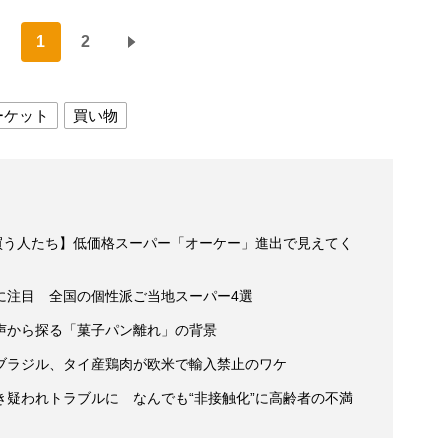
1
2
ーケット
買い物
買う人たち】低価格スーパー「オーケー」進出で見えてく
に注目 全国の個性派ご当地スーパー4選
声から探る「菓子パン離れ」の背景
ブラジル、タイ産鶏肉が欧米で輸入禁止のワケ
疑われトラブルに なんでも“非接触化”に高齢者の不満