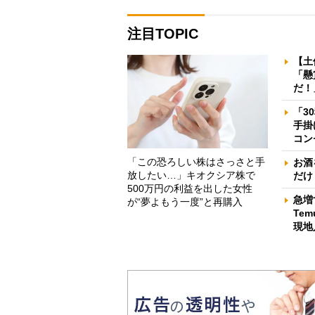
注目TOPIC
【土
「懸
だ！
「3
手掛
コン
「この恐ろしい株はさっさと手
お酒
放したい…」キオクシア株で
だけ
500万円の利益を出した女性
急増
が“夢よもう一度”と再購入
Te
現地