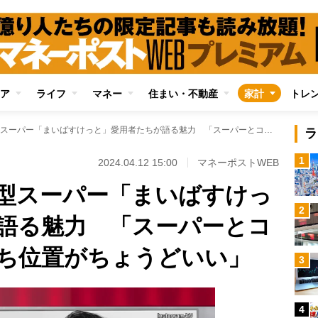
ア
ライフ
マネー
住まい・不動産
家計
トレ
躍進する都市型小型スーパー「まいばすけっと」愛用者たちが語る魅力 「スーパーとコンビニの中間的立ち位置がちょうどいい」
ラ
1
2024.04.12 15:00
マネーポストWEB
型スーパー「まいばすけっ
2
語る魅力 「スーパーとコ
ち位置がちょうどいい」
3
4