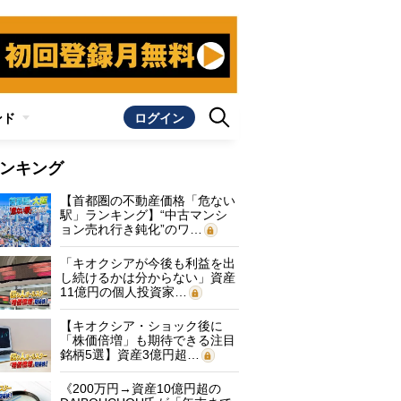
ンド
ログイン
ンキング
【首都圏の不動産価格「危ない
駅」ランキング】“中古マンシ
ョン売れ行き鈍化”のワ…
「キオクシアが今後も利益を出
し続けるかは分からない」資産
11億円の個人投資家…
【キオクシア・ショック後に
「株価倍増」も期待できる注目
銘柄5選】資産3億円超…
《200万円→資産10億円超の