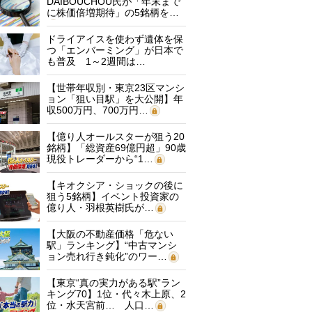
DAIBOUCHOU氏が「年末まで
に株価倍増期待」の5銘柄を…
ドライアイスを使わず遺体を保
つ「エンバーミング」が日本で
も普及 1～2週間は…
【世帯年収別・東京23区マンシ
ョン「狙い目駅」を大公開】年
収500万円、700万円…
【億り人オールスターが狙う20
銘柄】「総資産69億円超」90歳
現役トレーダーから“1…
【キオクシア・ショックの後に
狙う5銘柄】イベント投資家の
億り人・羽根英樹氏が…
【大阪の不動産価格「危ない
駅」ランキング】“中古マンシ
ョン売れ行き鈍化”のワー…
【東京“真の実力がある駅”ラン
キング70】1位・代々木上原、2
位・水天宮前… 人口…