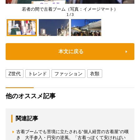
若者の間で古着ブーム（写真：イメージマート）
1
/
3
本文に戻る
Z世代
トレンド
ファッション
衣類
他のオススメ記事
関連記事
古着ブームでも苦境に立たされる“個人経営の古着屋”の嘆
き 大手参入・円安の逆風、「古着っぽくて安ければい