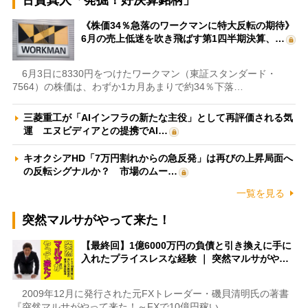
古賀真人「発掘！好決算銘柄」
《株価34％急落のワークマンに特大反転の期待》
6月の売上低迷を吹き飛ばす第1四半期決算、…
6月3日に8330円をつけたワークマン（東証スタンダード・
7564）の株価は、わずか1カ月あまりで約34％下落…
三菱重工が「AIインフラの新たな主役」として再評価される気
運 エヌビディアとの提携でAI…
キオクシアHD「7万円割れからの急反発」は再びの上昇局面へ
の反転シグナルか？ 市場のムー…
一覧を見る
突然マルサがやって来た！
【最終回】1億6000万円の負債と引き換えに手に
入れたプライスレスな経験 ｜ 突然マルサがや…
2009年12月に発行された元FXトレーダー・磯貝清明氏の著書
『突然マルサがやって来た！～FXで10億円稼い…