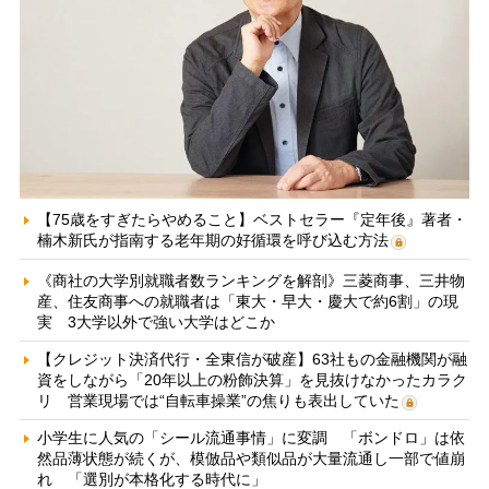
【75歳をすぎたらやめること】ベストセラー『定年後』著者・
楠木新氏が指南する老年期の好循環を呼び込む方法
《商社の大学別就職者数ランキングを解剖》三菱商事、三井物
産、住友商事への就職者は「東大・早大・慶大で約6割」の現
実 3大学以外で強い大学はどこか
【クレジット決済代行・全東信が破産】63社もの金融機関が融
資をしながら「20年以上の粉飾決算」を見抜けなかったカラク
リ 営業現場では“自転車操業”の焦りも表出していた
小学生に人気の「シール流通事情」に変調 「ボンドロ」は依
然品薄状態が続くが、模倣品や類似品が大量流通し一部で値崩
れ 「選別が本格化する時代に」