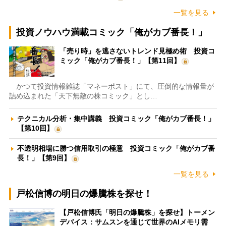
一覧を見る
投資ノウハウ満載コミック「俺がカブ番長！」
「売り時」を逃さないトレンド見極め術 投資コ
ミック「俺がカブ番長！」【第11回】
かつて投資情報雑誌「マネーポスト」にて、圧倒的な情報量が
詰め込まれた「天下無敵の株コミック」とし…
テクニカル分析・集中講義 投資コミック「俺がカブ番長！」
【第10回】
不透明相場に勝つ信用取引の極意 投資コミック「俺がカブ番
長！」【第9回】
一覧を見る
戸松信博の明日の爆騰株を探せ！
【戸松信博氏「明日の爆騰株」を探せ】トーメン
デバイス：サムスンを通じて世界のAIメモリ需