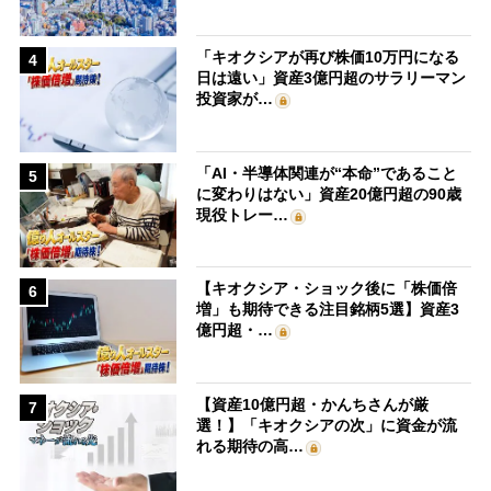
「キオクシアが再び株価10万円になる
4
日は遠い」資産3億円超のサラリーマン
投資家が…
「AI・半導体関連が“本命”であること
5
に変わりはない」資産20億円超の90歳
現役トレー…
【キオクシア・ショック後に「株価倍
6
増」も期待できる注目銘柄5選】資産3
億円超・…
【資産10億円超・かんちさんが厳
7
選！】「キオクシアの次」に資金が流
れる期待の高…