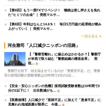
【第9回】もう一度FXでリベンジ！ 種銭は差し押さえを免れ
た”ヒミツのお金” ｜ 突然マルサ…
【第8回】年利はなんと14.6％！ 毎日5万円超の延滞税が積み
上がっていく ｜ 突然マルサ…
一覧を見る
河合雅司「人口減少ニッポンの活路」
【「警察官離れ」に歯止めはかかるか？】警察庁
が本気で取り組む「警察組織の構造改革」 実
現…
警察庁が目下、頭を悩ませているのが「警察官不足」だ。警察
官の採用試験の受験者数は10年間で2分の1以…
【安全・安心ニッポンの危機】採用試験受験者数は10年間で2
分の1以下に！ 出生数減がも…
【医療崩壊】人口減少で「医師不足」に加えて「患者不足」に
見舞われ地域医療が限界に 今後…