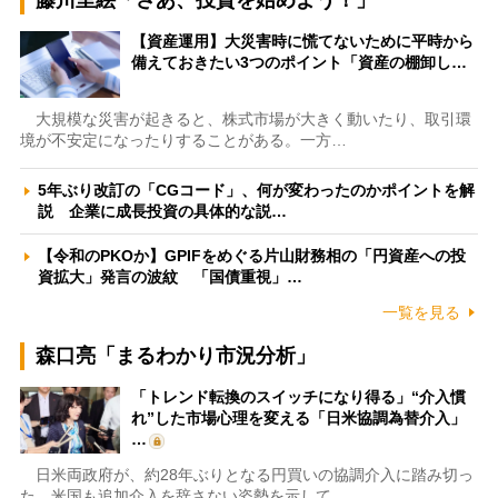
藤川里絵「さあ、投資を始めよう！」
【資産運用】大災害時に慌てないために平時から
備えておきたい3つのポイント「資産の棚卸し…
大規模な災害が起きると、株式市場が大きく動いたり、取引環
境が不安定になったりすることがある。一方…
5年ぶり改訂の「CGコード」、何が変わったのかポイントを解
説 企業に成長投資の具体的な説…
【令和のPKOか】GPIFをめぐる片山財務相の「円資産への投
資拡大」発言の波紋 「国債重視」…
一覧を見る
森口亮「まるわかり市況分析」
「トレンド転換のスイッチになり得る」“介入慣
れ”した市場心理を変える「日米協調為替介入」
…
日米両政府が、約28年ぶりとなる円買いの協調介入に踏み切っ
た。米国も追加介入を辞さない姿勢を示して…