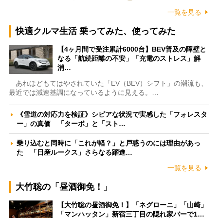
一覧を見る
快適クルマ生活 乗ってみた、使ってみた
【4ヶ月間で受注累計6000台】BEV普及の障壁と
なる「航続距離の不安」「充電のストレス」解
消…
あれほどもてはやされていた「EV（BEV）シフト」の潮流も、
最近では減速基調になっているように見える。…
《雪道の対応力を検証》シビアな状況で実感した「フォレスタ
ー」の真価 「ターボ」と「スト…
乗り込むと同時に「これが軽？」と戸惑うのには理由があっ
た 「日産ルークス」さらなる躍進…
一覧を見る
大竹聡の「昼酒御免！」
【大竹聡の昼酒御免！】「ネグローニ」「山崎」
「マンハッタン」新宿三丁目の隠れ家バーで1…