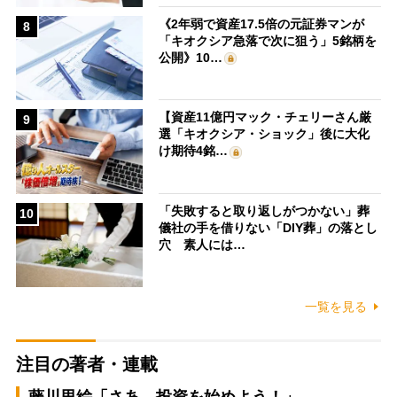
《2年弱で資産17.5倍の元証券マンが
8
「キオクシア急落で次に狙う」5銘柄を
公開》10…
【資産11億円マック・チェリーさん厳
9
選「キオクシア・ショック」後に大化
け期待4銘…
「失敗すると取り返しがつかない」葬
10
儀社の手を借りない「DIY葬」の落とし
穴 素人には…
一覧を見る
注目の著者・連載