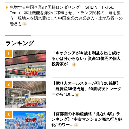
急増する中国企業の“国籍ロンダリング” SHEIN、TikTok、
Temu…本社機能を海外に移転させ、トランプ関税の回避を狙
う 現地人を隠れ蓑にした中国企業の農業参入・土地取得への
懸念も
ランキング
「キオクシアが今後も利益を出し続け
1
るかは分からない」資産11億円の個人
投資家が…
【億り人オールスターが狙う20銘柄】
2
「総資産69億円超」90歳現役トレーダ
ーから“10…
【首都圏の不動産価格「危ない駅」ラ
3
ンキング】“中古マンション売れ行き鈍
化”のワー…