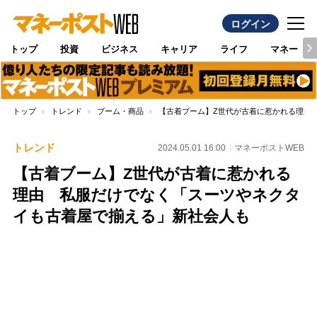
ログイン
トップ
投資
ビジネス
キャリア
ライフ
マネー
トップ
トレンド
ブーム・商品
【古着ブーム】Z世代が古着に惹かれる理由
トレンド
2024.05.01 16:00
マネーポストWEB
【古着ブーム】Z世代が古着に惹かれる
理由 私服だけでなく「スーツやネクタ
イも古着屋で揃える」新社会人も
Loaded
:
96.70%
/
Unmute