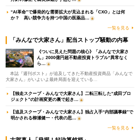
“AI革命”で爆発的な需要拡大が見込まれる「CXO」とは何
か？ 高い競争力を持つ中国の医薬品…
一覧を見る
「みんなで大家さん」配当ストップ騒動の内幕
《ついに見えた問題の核心》「みんなで大家さ
ん」2000億円超不動産投資トラブル“異常なく
ら…
本誌『週刊ポスト』が追及してきた不動産投資商品「みんなで
大家さん」がいよいよ最終局面を迎えている…
【独走スクープ・みんなで大家さん】二転三転した“成田プロ
ジェクト”の計画変更の裏で起き…
【追及スクープ・みんなで大家さん】独占入手“内部議事録”で
明かされる柳瀬健一・代表の思…
一覧を見る