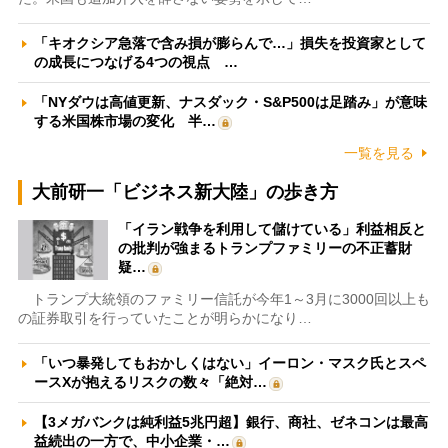
「キオクシア急落で含み損が膨らんで…」損失を投資家として
の成長につなげる4つの視点 …
「NYダウは高値更新、ナスダック・S&P500は足踏み」が意味
する米国株市場の変化 半…
一覧を見る
大前研一「ビジネス新大陸」の歩き方
「イラン戦争を利用して儲けている」利益相反と
の批判が強まるトランプファミリーの不正蓄財
疑…
トランプ大統領のファミリー信託が今年1～3月に3000回以上も
の証券取引を行っていたことが明らかになり…
「いつ暴発してもおかしくはない」イーロン・マスク氏とスペ
ースXが抱えるリスクの数々「絶対…
【3メガバンクは純利益5兆円超】銀行、商社、ゼネコンは最高
益続出の一方で、中小企業・…