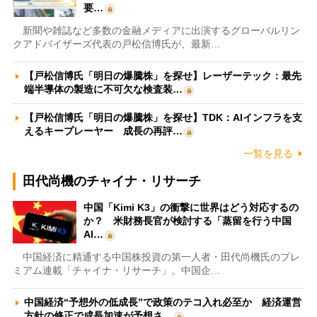
要…
新聞や雑誌など多数の金融メディアに出演するグローバルリン
クアドバイザーズ代表の戸松信博氏が、最新…
【戸松信博氏「明日の爆騰株」を探せ】レーザーテック：最先
端半導体の製造に不可欠な検査装…
【戸松信博氏「明日の爆騰株」を探せ】TDK：AIインフラを支
えるキープレーヤー 成長の再評…
一覧を見る
田代尚機のチャイナ・リサーチ
中国「Kimi K3」の衝撃に世界はどう対応するの
か？ 米財務長官が検討する「蒸留を行う中国
AI…
中国経済に精通する中国株投資の第一人者・田代尚機氏のプレ
ミアム連載「チャイナ・リサーチ」。中国企…
中国経済“予想外の低成長”で政策のテコ入れ必至か 経済運営
方針の修正で成長加速が予想さ…