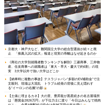
京都大・神戸大など、難関国立大学の総合型選抜が続々と廃
止 「推薦入試の拡大」報道と現実の乖離はなぜ起きるのか
《商社の大学別就職者数ランキングを解剖》三菱商事、三井物
産、住友商事への就職者は「東大・早大・慶大で約6割」の現
実 3大学以外で強い大学はどこか
【納車時に複数の事故】テスラジャパン“多額のEV補助金”で注
文殺到、現場は大混乱 トラブル続発の背後に見え隠れす
る“イーロンの右腕”の影
【土俵に埋まるカネ】大の里、豊昇龍が黒星続きの名古屋場所
は「懸賞金2826万円」が下位力士に渡り「今日はみんなで焼肉
だ！」 金星4個配給で協会は年96万円の支出増に