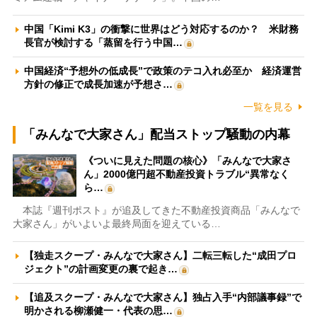
中国「Kimi K3」の衝撃に世界はどう対応するのか？ 米財務
長官が検討する「蒸留を行う中国…
中国経済“予想外の低成長”で政策のテコ入れ必至か 経済運営
方針の修正で成長加速が予想さ…
一覧を見る
「みんなで大家さん」配当ストップ騒動の内幕
《ついに見えた問題の核心》「みんなで大家さ
ん」2000億円超不動産投資トラブル“異常なく
ら…
本誌『週刊ポスト』が追及してきた不動産投資商品「みんなで
大家さん」がいよいよ最終局面を迎えている…
【独走スクープ・みんなで大家さん】二転三転した“成田プロ
ジェクト”の計画変更の裏で起き…
【追及スクープ・みんなで大家さん】独占入手“内部議事録”で
明かされる柳瀬健一・代表の思…