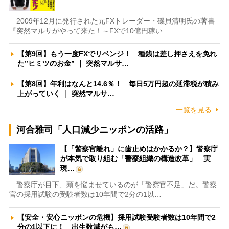
2009年12月に発行された元FXトレーダー・磯貝清明氏の著書
『突然マルサがやって来た！～FXで10億円稼い…
【第9回】もう一度FXでリベンジ！ 種銭は差し押さえを免れ
た”ヒミツのお金” ｜ 突然マルサ…
【第8回】年利はなんと14.6％！ 毎日5万円超の延滞税が積み
上がっていく ｜ 突然マルサ…
一覧を見る
河合雅司「人口減少ニッポンの活路」
【「警察官離れ」に歯止めはかかるか？】警察庁
が本気で取り組む「警察組織の構造改革」 実
現…
警察庁が目下、頭を悩ませているのが「警察官不足」だ。警察
官の採用試験の受験者数は10年間で2分の1以…
【安全・安心ニッポンの危機】採用試験受験者数は10年間で2
分の1以下に！ 出生数減がも…