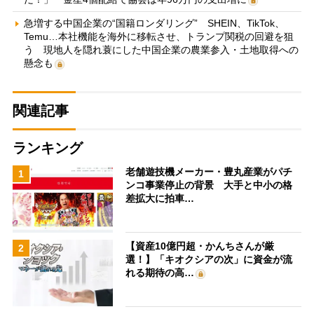
急増する中国企業の“国籍ロンダリング” SHEIN、TikTok、
Temu…本社機能を海外に移転させ、トランプ関税の回避を狙
う 現地人を隠れ蓑にした中国企業の農業参入・土地取得への
懸念も
関連記事
ランキング
老舗遊技機メーカー・豊丸産業がパチ
1
ンコ事業停止の背景 大手と中小の格
差拡大に拍車…
【資産10億円超・かんちさんが厳
2
選！】「キオクシアの次」に資金が流
れる期待の高…