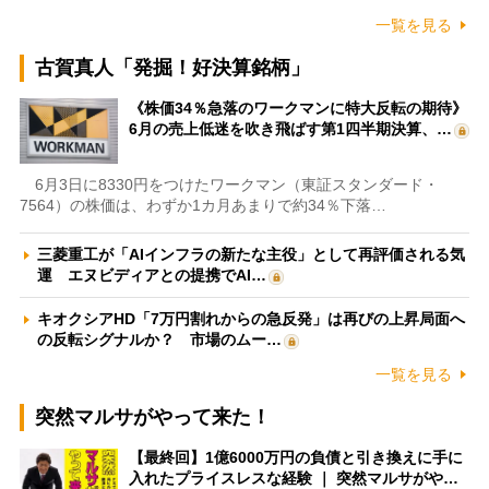
一覧を見る
古賀真人「発掘！好決算銘柄」
《株価34％急落のワークマンに特大反転の期待》
6月の売上低迷を吹き飛ばす第1四半期決算、…
6月3日に8330円をつけたワークマン（東証スタンダード・
7564）の株価は、わずか1カ月あまりで約34％下落…
三菱重工が「AIインフラの新たな主役」として再評価される気
運 エヌビディアとの提携でAI…
キオクシアHD「7万円割れからの急反発」は再びの上昇局面へ
の反転シグナルか？ 市場のムー…
一覧を見る
突然マルサがやって来た！
【最終回】1億6000万円の負債と引き換えに手に
入れたプライスレスな経験 ｜ 突然マルサがや…