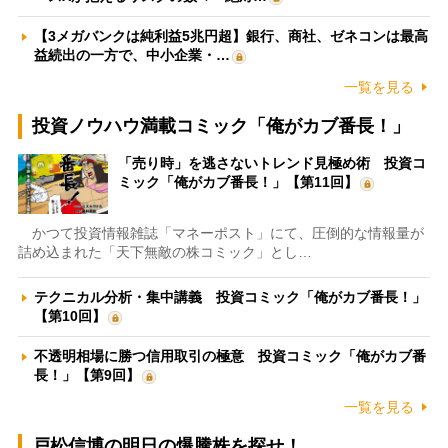
【3メガバンクは純利益5兆円超】銀行、商社、ゼネコンは最高
益続出の一方で、中小企業・…
一覧を見る
投資ノウハウ満載コミック「俺がカブ番長！」
「売り時」を逃さないトレンド見極め術 投資コ
ミック「俺がカブ番長！」【第11回】
かつて投資情報雑誌「マネーポスト」にて、圧倒的な情報量が
詰め込まれた「天下無敵の株コミック」とし…
テクニカル分析・集中講義 投資コミック「俺がカブ番長！」
【第10回】
不透明相場に勝つ信用取引の極意 投資コミック「俺がカブ番
長！」【第9回】
一覧を見る
戸松信博の明日の爆騰株を探せ！