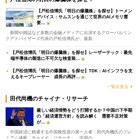
【戸松信博氏「明日の爆騰株」を探せ】トーメン
デバイス：サムスンを通じて世界のAIメモリ需
要…
新聞や雑誌など多数の金融メディアに出演するグローバルリン
クアドバイザーズ代表の戸松信博氏が、最新…
【戸松信博氏「明日の爆騰株」を探せ】レーザーテック：最先
端半導体の製造に不可欠な検査装…
【戸松信博氏「明日の爆騰株」を探せ】TDK：AIインフラを支
えるキープレーヤー 成長の再評…
一覧を見る
田代尚機のチャイナ・リサーチ
厳しい経済情勢をどう打開するか？中国の下半期
の「経済運営方針」を読み解く 需要不足対策
が…
中国経済に精通する中国株投資の第一人者・田代尚機氏のプレ
ミアム連載「チャイナ・リサーチ」。中国の…