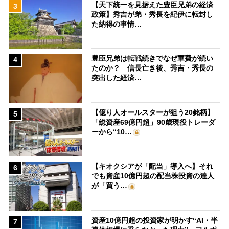
【天下統一を見据えた豊臣兄弟の経済
3
政策】秀吉が弟・秀長を紀伊に転封し
た納得の事情…
豊臣兄弟は転戦続きでなぜ軍費が続い
4
たのか？ 信長亡き後、秀吉・秀長の
突出した経済…
【億り人オールスターが狙う20銘柄】
5
「総資産69億円超」90歳現役トレーダ
ーから“10…
【キオクシアが「配当」導入へ】それ
6
でも資産10億円超の配当株投資の達人
が「買う…
資産10億円超の投資家が明かす“AI・半
7