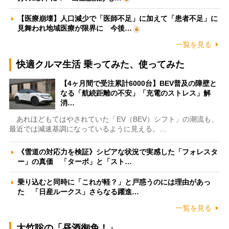
【医療崩壊】人口減少で「医師不足」に加えて「患者不足」に
見舞われ地域医療が限界に 今後…
一覧を見る
快適クルマ生活 乗ってみた、使ってみた
【4ヶ月間で受注累計6000台】BEV普及の障壁と
なる「航続距離の不安」「充電のストレス」解
消…
あれほどもてはやされていた「EV（BEV）シフト」の潮流も、
最近では減速基調になっているように見える。…
《雪道の対応力を検証》シビアな状況で実感した「フォレスタ
ー」の真価 「ターボ」と「スト…
乗り込むと同時に「これが軽？」と戸惑うのには理由があっ
た 「日産ルークス」さらなる躍進…
一覧を見る
大竹聡の「昼酒御免！」