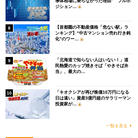
導体相場に乗らなかった理由” フルポ
ジション…
【首都圏の不動産価格「危ない駅」ラ
8
ンキング】“中古マンション売れ行き鈍
化”のワー…
「北海道で知らない人はいない！」道
9
民熱愛のカップ焼きそば「やきそば弁
当」、最大の…
「キオクシアが再び株価10万円になる
10
日は遠い」資産3億円超のサラリーマン
投資家が…
一覧を見る