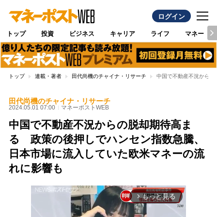
ログイン
トップ
投資
ビジネス
キャリア
ライフ
マネー
トップ
連載・著者
田代尚機のチャイナ・リサーチ
中国で不動産不況からの
田代尚機のチャイナ・リサーチ
2024.05.01 07:00
マネーポストWEB
中国で不動産不況からの脱却期待高ま
る 政策の後押しでハンセン指数急騰、
日本市場に流入していた欧米マネーの流
れに影響も
もっと見る
arrow_forward_ios