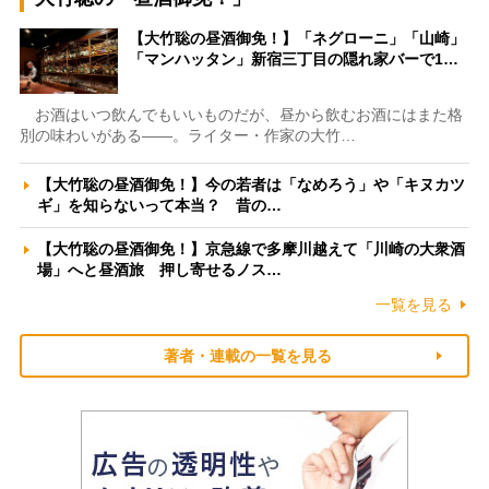
【大竹聡の昼酒御免！】「ネグローニ」「山崎」
「マンハッタン」新宿三丁目の隠れ家バーで1…
お酒はいつ飲んでもいいものだが、昼から飲むお酒にはまた格
別の味わいがある――。ライター・作家の大竹…
【大竹聡の昼酒御免！】今の若者は「なめろう」や「キヌカツ
ギ」を知らないって本当？ 昔の…
【大竹聡の昼酒御免！】京急線で多摩川越えて「川崎の大衆酒
場」へと昼酒旅 押し寄せるノス…
一覧を見る
著者・連載の一覧を見る