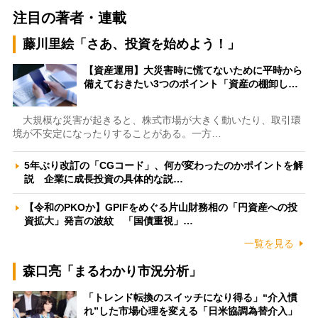
注目の著者・連載
藤川里絵「さあ、投資を始めよう！」
【資産運用】大災害時に慌てないために平時から
備えておきたい3つのポイント「資産の棚卸し…
大規模な災害が起きると、株式市場が大きく動いたり、取引環
境が不安定になったりすることがある。一方…
5年ぶり改訂の「CGコード」、何が変わったのかポイントを解
説 企業に成長投資の具体的な説…
【令和のPKOか】GPIFをめぐる片山財務相の「円資産への投
資拡大」発言の波紋 「国債重視」…
一覧を見る
森口亮「まるわかり市況分析」
「トレンド転換のスイッチになり得る」“介入慣
れ”した市場心理を変える「日米協調為替介入」