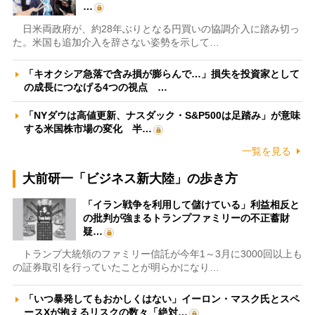
…
日米両政府が、約28年ぶりとなる円買いの協調介入に踏み切っ
た。米国も追加介入を辞さない姿勢を示して…
「キオクシア急落で含み損が膨らんで…」損失を投資家として
の成長につなげる4つの視点 …
「NYダウは高値更新、ナスダック・S&P500は足踏み」が意味
する米国株市場の変化 半…
一覧を見る
大前研一「ビジネス新大陸」の歩き方
「イラン戦争を利用して儲けている」利益相反と
の批判が強まるトランプファミリーの不正蓄財
疑…
トランプ大統領のファミリー信託が今年1～3月に3000回以上も
の証券取引を行っていたことが明らかになり…
「いつ暴発してもおかしくはない」イーロン・マスク氏とスペ
ースXが抱えるリスクの数々「絶対…