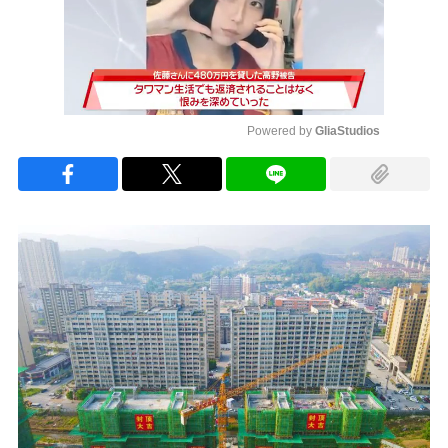
Powered by 
GliaStudios
Mute