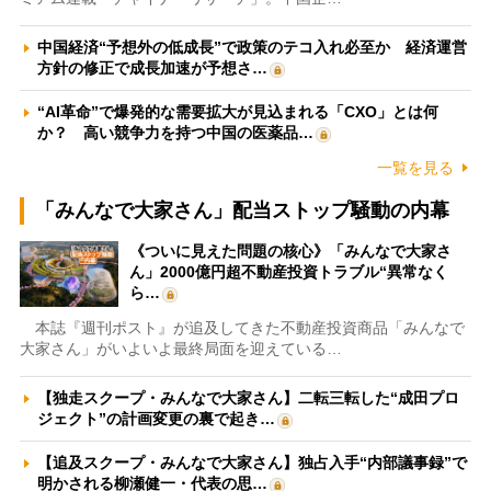
中国経済“予想外の低成長”で政策のテコ入れ必至か 経済運営
方針の修正で成長加速が予想さ…
“AI革命”で爆発的な需要拡大が見込まれる「CXO」とは何
か？ 高い競争力を持つ中国の医薬品…
一覧を見る
「みんなで大家さん」配当ストップ騒動の内幕
《ついに見えた問題の核心》「みんなで大家さ
ん」2000億円超不動産投資トラブル“異常なく
ら…
本誌『週刊ポスト』が追及してきた不動産投資商品「みんなで
大家さん」がいよいよ最終局面を迎えている…
【独走スクープ・みんなで大家さん】二転三転した“成田プロ
ジェクト”の計画変更の裏で起き…
【追及スクープ・みんなで大家さん】独占入手“内部議事録”で
明かされる柳瀬健一・代表の思…