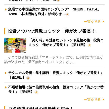
急増する中国企業の“国籍ロンダリング” SHEIN、TikTok、
Temu…本社機能を海外に移転させ…
一覧を見る
投資ノウハウ満載コミック「俺がカブ番長！」
「売り時」を逃さないトレンド見極め術 投資コ
ミック「俺がカブ番長！」【第11回】
かつて投資情報雑誌「マネーポスト」にて、圧倒的な情報量が
詰め込まれた「天下無敵の株コミック」とし…
テクニカル分析・集中講義 投資コミック「俺がカブ番長！」
【第10回】
不透明相場に勝つ信用取引の極意 投資コミック「俺がカブ番
長！」【第9回】
一覧を見る