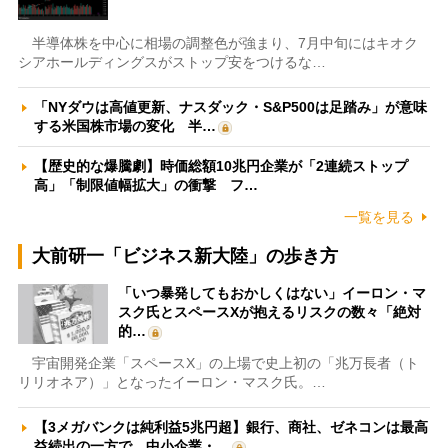
半導体株を中心に相場の調整色が強まり、7月中旬にはキオク
シアホールディングスがストップ安をつけるな…
「NYダウは高値更新、ナスダック・S&P500は足踏み」が意味
する米国株市場の変化 半…
【歴史的な爆騰劇】時価総額10兆円企業が「2連続ストップ
高」「制限値幅拡大」の衝撃 フ…
一覧を見る
大前研一「ビジネス新大陸」の歩き方
「いつ暴発してもおかしくはない」イーロン・マ
スク氏とスペースXが抱えるリスクの数々「絶対
的…
宇宙開発企業「スペースX」の上場で史上初の「兆万長者（ト
リリオネア）」となったイーロン・マスク氏。…
【3メガバンクは純利益5兆円超】銀行、商社、ゼネコンは最高
益続出の一方で、中小企業・…