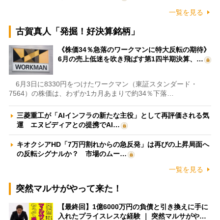
一覧を見る
古賀真人「発掘！好決算銘柄」
《株価34％急落のワークマンに特大反転の期待》
6月の売上低迷を吹き飛ばす第1四半期決算、…
6月3日に8330円をつけたワークマン（東証スタンダード・
7564）の株価は、わずか1カ月あまりで約34％下落…
三菱重工が「AIインフラの新たな主役」として再評価される気
運 エヌビディアとの提携でAI…
キオクシアHD「7万円割れからの急反発」は再びの上昇局面へ
の反転シグナルか？ 市場のムー…
一覧を見る
突然マルサがやって来た！
【最終回】1億6000万円の負債と引き換えに手に
入れたプライスレスな経験 ｜ 突然マルサがや…