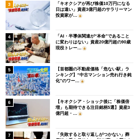
「キオクシアが再び株価10万円になる
3
日は遠い」資産3億円超のサラリーマン
投資家が…
「AI・半導体関連が“本命”であること
4
に変わりはない」資産20億円超の90歳
現役トレー…
【首都圏の不動産価格「危ない駅」ラ
5
ンキング】“中古マンション売れ行き鈍
化”のワー…
【キオクシア・ショック後に「株価倍
6
増」も期待できる注目銘柄5選】資産3
億円超・…
「失敗すると取り返しがつかない」葬
7