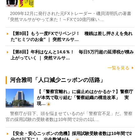
2009年12月に発行された元FXトレーダー・磯貝清明氏の著書
『突然マルサがやって来た！～FXで10億円稼い…
【第9回】もう一度FXでリベンジ！ 種銭は差し押さえを免れ
た”ヒミツのお金” ｜ 突然マルサ…
【第8回】年利はなんと14.6％！ 毎日5万円超の延滞税が積み
上がっていく ｜ 突然マルサ…
一覧を見る
河合雅司「人口減少ニッポンの活路」
【「警察官離れ」に歯止めはかかるか？】警察庁
が本気で取り組む「警察組織の構造改革」 実
現…
警察庁が目下、頭を悩ませているのが「警察官不足」だ。警察
官の採用試験の受験者数は10年間で2分の1以…
【安全・安心ニッポンの危機】採用試験受験者数は10年間で2
分の1以下に！ 出生数減がも…