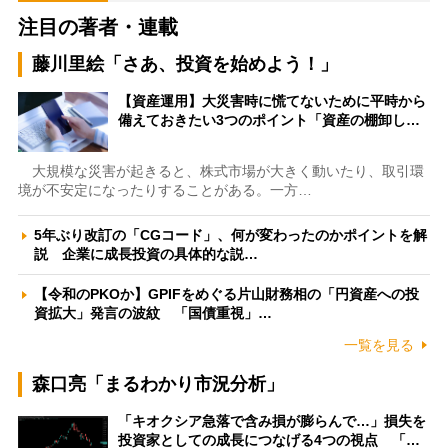
注目の著者・連載
藤川里絵「さあ、投資を始めよう！」
【資産運用】大災害時に慌てないために平時から
備えておきたい3つのポイント「資産の棚卸し…
大規模な災害が起きると、株式市場が大きく動いたり、取引環
境が不安定になったりすることがある。一方…
5年ぶり改訂の「CGコード」、何が変わったのかポイントを解
説 企業に成長投資の具体的な説…
【令和のPKOか】GPIFをめぐる片山財務相の「円資産への投
資拡大」発言の波紋 「国債重視」…
一覧を見る
森口亮「まるわかり市況分析」
「キオクシア急落で含み損が膨らんで…」損失を
投資家としての成長につなげる4つの視点 「…