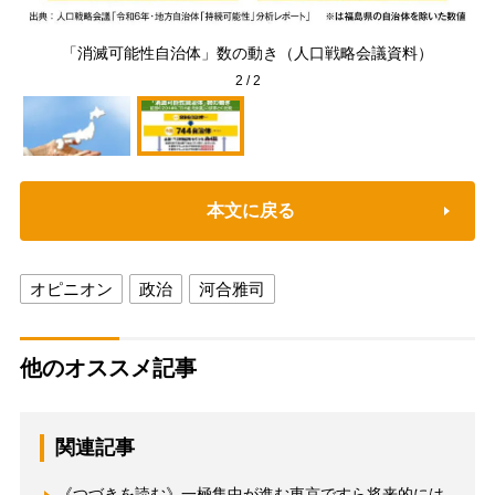
イメ
「消滅可能性自治体」数の動き（人口戦略会議資料）
2
/
2
本文に戻る
オピニオン
政治
河合雅司
他のオススメ記事
関連記事
《つづきを読む》一極集中が進む東京ですら将来的には