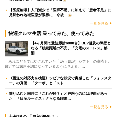
【医療崩壊】人口減少で「医師不足」に加えて「患者不足」に
見舞われ地域医療が限界に 今後…
一覧を見る
快適クルマ生活 乗ってみた、使ってみた
【4ヶ月間で受注累計6000台】BEV普及の障壁と
なる「航続距離の不安」「充電のストレス」解
消…
あれほどもてはやされていた「EV（BEV）シフト」の潮流も、
最近では減速基調になっているように見える。…
《雪道の対応力を検証》シビアな状況で実感した「フォレスタ
ー」の真価 「ターボ」と「スト…
乗り込むと同時に「これが軽？」と戸惑うのには理由があっ
た 「日産ルークス」さらなる躍進…
一覧を見る