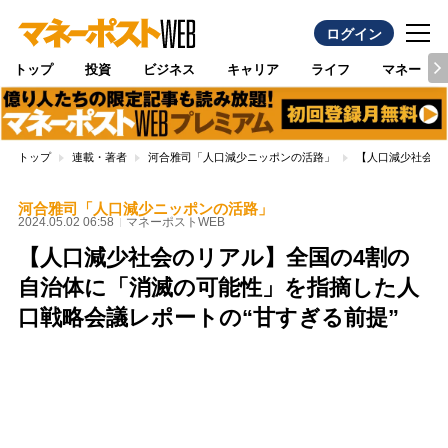
ログイン
トップ
投資
ビジネス
キャリア
ライフ
マネー
トップ
連載・著者
河合雅司「人口減少ニッポンの活路」
【人口減少社会の
河合雅司「人口減少ニッポンの活路」
2024.05.02 06:58
マネーポストWEB
【人口減少社会のリアル】全国の4割の
自治体に「消滅の可能性」を指摘した人
口戦略会議レポートの“甘すぎる前提”
Loaded
:
100.00%
/
Unmute