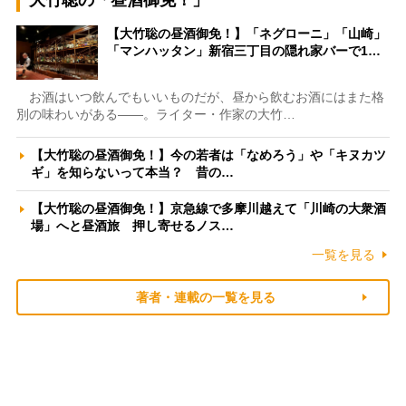
大竹聡の「昼酒御免！」
【大竹聡の昼酒御免！】「ネグローニ」「山崎」
「マンハッタン」新宿三丁目の隠れ家バーで1…
お酒はいつ飲んでもいいものだが、昼から飲むお酒にはまた格
別の味わいがある――。ライター・作家の大竹…
【大竹聡の昼酒御免！】今の若者は「なめろう」や「キヌカツ
ギ」を知らないって本当？ 昔の…
【大竹聡の昼酒御免！】京急線で多摩川越えて「川崎の大衆酒
場」へと昼酒旅 押し寄せるノス…
一覧を見る
著者・連載の一覧を見る