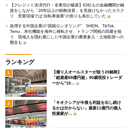
【クレジット決済代行・全東信が破産】63社もの金融機関が融
資をしながら「20年以上の粉飾決算」を見抜けなかったカラク
リ 営業現場では“自転車操業”の焦りも表出していた
急増する中国企業の“国籍ロンダリング” SHEIN、TikTok、
Temu…本社機能を海外に移転させ、トランプ関税の回避を狙
う 現地人を隠れ蓑にした中国企業の農業参入・土地取得への
懸念も
ランキング
【億り人オールスターが狙う20銘柄】
1
「総資産69億円超」90歳現役トレーダ
ーから“10…
「キオクシアが今後も利益を出し続け
2
るかは分からない」資産11億円の個人
投資家が…