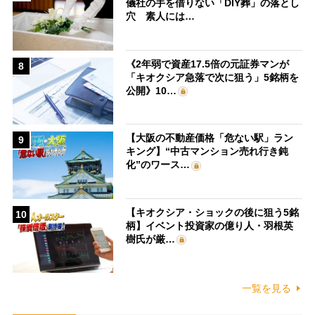
儀社の手を借りない「DIY葬」の落とし
穴 素人には…
《2年弱で資産17.5倍の元証券マンが
8
「キオクシア急落で次に狙う」5銘柄を
公開》10…
【大阪の不動産価格「危ない駅」ラン
9
キング】“中古マンション売れ行き鈍
化”のワース…
【キオクシア・ショックの後に狙う5銘
10
柄】イベント投資家の億り人・羽根英
樹氏が厳…
一覧を見る