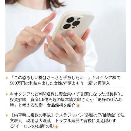
「この恐ろしい株はさっさと手放したい…」キオクシア株で
500万円の利益を出した女性が“夢よもう一度”と再購入
キオクシアなどAI関連株に資金集中で“割安になった成長株”に
投資妙味 資産1.5億円超の坂本慎太郎さんが「絶好の仕込み
時」と考える防衛・食品銘柄を紹介
【納車時に複数の事故】テスラジャパン“多額のEV補助金”で注
文殺到、現場は大混乱 トラブル続発の背後に見え隠れす
る“イーロンの右腕”の影