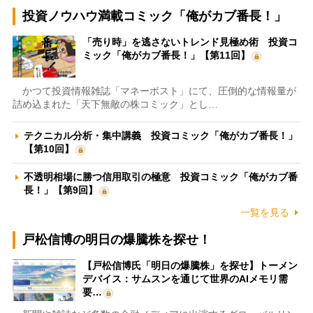
投資ノウハウ満載コミック「俺がカブ番長！」
「売り時」を逃さないトレンド見極め術 投資コ
ミック「俺がカブ番長！」【第11回】
かつて投資情報雑誌「マネーポスト」にて、圧倒的な情報量が
詰め込まれた「天下無敵の株コミック」とし…
テクニカル分析・集中講義 投資コミック「俺がカブ番長！」
【第10回】
不透明相場に勝つ信用取引の極意 投資コミック「俺がカブ番
長！」【第9回】
一覧を見る
戸松信博の明日の爆騰株を探せ！
【戸松信博氏「明日の爆騰株」を探せ】トーメン
デバイス：サムスンを通じて世界のAIメモリ需
要…