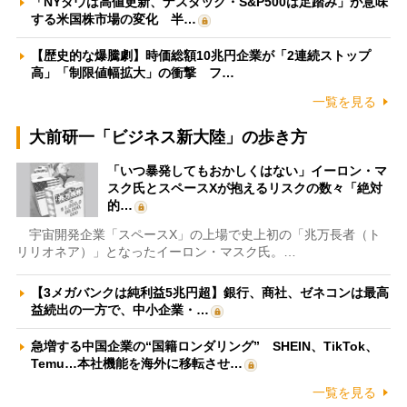
「NYダウは高値更新、ナスダック・S&P500は足踏み」が意味
する米国株市場の変化 半…
【歴史的な爆騰劇】時価総額10兆円企業が「2連続ストップ
高」「制限値幅拡大」の衝撃 フ…
一覧を見る
大前研一「ビジネス新大陸」の歩き方
「いつ暴発してもおかしくはない」イーロン・マ
スク氏とスペースXが抱えるリスクの数々「絶対
的…
宇宙開発企業「スペースX」の上場で史上初の「兆万長者（ト
リリオネア）」となったイーロン・マスク氏。…
【3メガバンクは純利益5兆円超】銀行、商社、ゼネコンは最高
益続出の一方で、中小企業・…
急増する中国企業の“国籍ロンダリング” SHEIN、TikTok、
Temu…本社機能を海外に移転させ…
一覧を見る