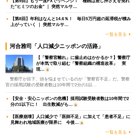
【第9回】もう一度FXでリベンジ！ 種銭は差し押さえを免れ
た”ヒミツのお金” ｜ 突然マルサ…
【第8回】年利はなんと14.6％！ 毎日5万円超の延滞税が積み
上がっていく ｜ 突然マルサ…
一覧を見る
河合雅司「人口減少ニッポンの活路」
【「警察官離れ」に歯止めはかかるか？】警察庁
が本気で取り組む「警察組織の構造改革」 実
現…
警察庁が目下、頭を悩ませているのが「警察官不足」だ。警察
官の採用試験の受験者数は10年間で2分の1以…
【安全・安心ニッポンの危機】採用試験受験者数は10年間で2
分の1以下に！ 出生数減がも…
【医療崩壊】人口減少で「医師不足」に加えて「患者不足」に
見舞われ地域医療が限界に 今後…
一覧を見る