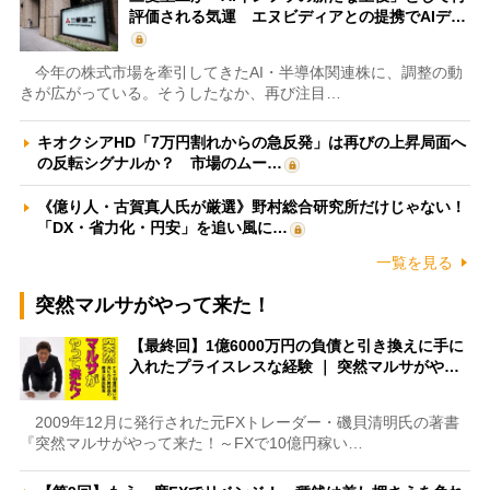
評価される気運 エヌビディアとの提携でAIデ…
今年の株式市場を牽引してきたAI・半導体関連株に、調整の動
きが広がっている。そうしたなか、再び注目…
キオクシアHD「7万円割れからの急反発」は再びの上昇局面へ
の反転シグナルか？ 市場のムー…
《億り人・古賀真人氏が厳選》野村総合研究所だけじゃない！
「DX・省力化・円安」を追い風に…
一覧を見る
突然マルサがやって来た！
【最終回】1億6000万円の負債と引き換えに手に
入れたプライスレスな経験 ｜ 突然マルサがや…
2009年12月に発行された元FXトレーダー・磯貝清明氏の著書
『突然マルサがやって来た！～FXで10億円稼い…