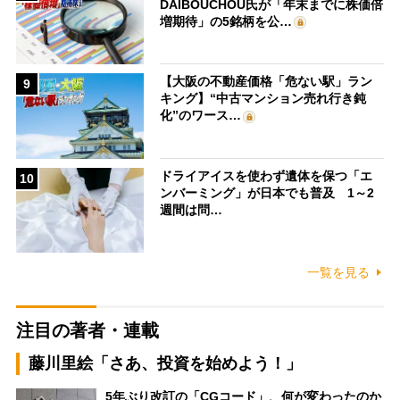
DAIBOUCHOU氏が「年末までに株価倍
増期待」の5銘柄を公…
【大阪の不動産価格「危ない駅」ラン
9
キング】“中古マンション売れ行き鈍
化”のワース…
ドライアイスを使わず遺体を保つ「エ
10
ンバーミング」が日本でも普及 1～2
週間は問…
一覧を見る
注目の著者・連載
藤川里絵「さあ、投資を始めよう！」
5年ぶり改訂の「CGコード」、何が変わったのか