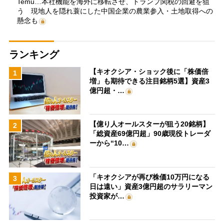
Temu…本社機能を海外に移転させ、トランプ関税の回避を狙
う 現地人を隠れ蓑にした中国企業の農業参入・土地取得への
懸念も
ランキング
【キオクシア・ショック後に「株価倍
1
増」も期待できる注目銘柄5選】資産3
億円超・…
【億り人オールスターが狙う20銘柄】
2
「総資産69億円超」90歳現役トレーダ
ーから“10…
「キオクシアが再び株価10万円になる
3
日は遠い」資産3億円超のサラリーマン
投資家が…