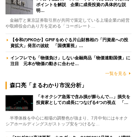
ポイントを解説 企業に成長投資の具体的な説
明…
金融庁と東京証券取引所が共同で策定している上場企業の経営
や取締役会のあり方を定める「コーポレート…
【令和のPKOか】GPIFをめぐる片山財務相の「円資産への投
資拡大」発言の波紋 「国債重視」…
インフレでも「物価負け」しない金融商品「物価連動国債」に
注目 元本が物価の動きに合わせ…
一覧を見る
森口亮「まるわかり市況分析」
「キオクシア急落で含み損が膨らんで…」損失を
投資家としての成長につなげる4つの視点 「…
半導体株を中心に相場の調整色が強まり、7月中旬にはキオク
シアホールディングスがストップ安をつけるな…