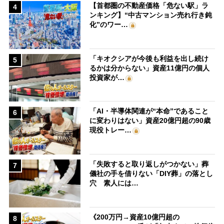
【首都圏の不動産価格「危ない駅」ラ
4
ンキング】“中古マンション売れ行き鈍
化”のワー…
「キオクシアが今後も利益を出し続け
5
るかは分からない」資産11億円の個人
投資家が…
「AI・半導体関連が“本命”であること
6
に変わりはない」資産20億円超の90歳
現役トレー…
「失敗すると取り返しがつかない」葬
7
儀社の手を借りない「DIY葬」の落とし
穴 素人には…
《200万円→資産10億円超の
8