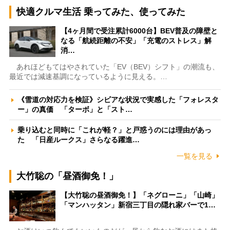
快適クルマ生活 乗ってみた、使ってみた
【4ヶ月間で受注累計6000台】BEV普及の障壁と
なる「航続距離の不安」「充電のストレス」解
消…
あれほどもてはやされていた「EV（BEV）シフト」の潮流も、
最近では減速基調になっているように見える。…
《雪道の対応力を検証》シビアな状況で実感した「フォレスタ
ー」の真価 「ターボ」と「スト…
乗り込むと同時に「これが軽？」と戸惑うのには理由があっ
た 「日産ルークス」さらなる躍進…
一覧を見る
大竹聡の「昼酒御免！」
【大竹聡の昼酒御免！】「ネグローニ」「山崎」
「マンハッタン」新宿三丁目の隠れ家バーで1…