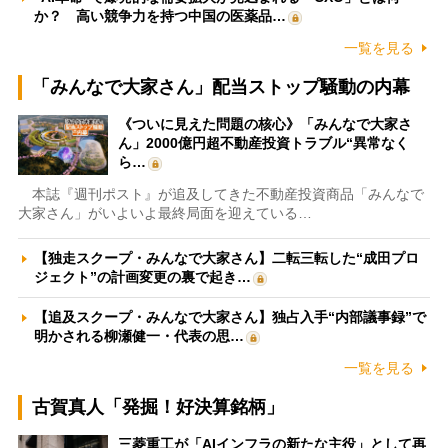
か？ 高い競争力を持つ中国の医薬品…
一覧を見る
「みんなで大家さん」配当ストップ騒動の内幕
《ついに見えた問題の核心》「みんなで大家さ
ん」2000億円超不動産投資トラブル“異常なく
ら…
本誌『週刊ポスト』が追及してきた不動産投資商品「みんなで
大家さん」がいよいよ最終局面を迎えている…
【独走スクープ・みんなで大家さん】二転三転した“成田プロ
ジェクト”の計画変更の裏で起き…
【追及スクープ・みんなで大家さん】独占入手“内部議事録”で
明かされる柳瀬健一・代表の思…
一覧を見る
古賀真人「発掘！好決算銘柄」
三菱重工が「AIインフラの新たな主役」として再