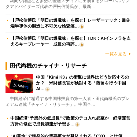
新聞や雑誌など多数の金融メディアに出演するグローバルリン
クアドバイザーズ代表の戸松信博氏が、最新…
【戸松信博氏「明日の爆騰株」を探せ】レーザーテック：最先
端半導体の製造に不可欠な検査装…
【戸松信博氏「明日の爆騰株」を探せ】TDK：AIインフラを支
えるキープレーヤー 成長の再評…
一覧を見る
田代尚機のチャイナ・リサーチ
中国「Kimi K3」の衝撃に世界はどう対応するの
か？ 米財務長官が検討する「蒸留を行う中国
AI…
中国経済に精通する中国株投資の第一人者・田代尚機氏のプレ
ミアム連載「チャイナ・リサーチ」。中国企…
中国経済“予想外の低成長”で政策のテコ入れ必至か 経済運営
方針の修正で成長加速が予想さ…
“AI革命”で爆発的な需要拡大が見込まれる「CXO」とは何