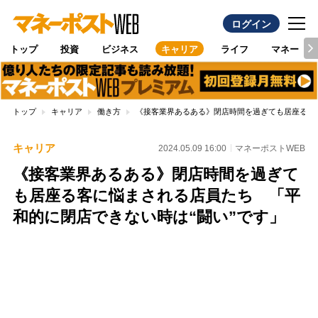
ログイン
トップ
投資
ビジネス
キャリア
ライフ
マネー
トップ
キャリア
働き方
《接客業界あるある》閉店時間を過ぎても居座る客
キャリア
2024.05.09 16:00
マネーポストWEB
《接客業界あるある》閉店時間を過ぎて
も居座る客に悩まされる店員たち 「平
和的に閉店できない時は“闘い”です」
Loaded
:
87.48%
/
Unmute