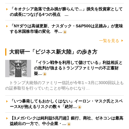
「キオクシア急落で含み損が膨らんで…」損失を投資家として
の成長につなげる4つの視点 …
「NYダウは高値更新、ナスダック・S&P500は足踏み」が意味
する米国株市場の変化 半…
一覧を見る
大前研一「ビジネス新大陸」の歩き方
「イラン戦争を利用して儲けている」利益相反と
の批判が強まるトランプファミリーの不正蓄財
疑…
トランプ大統領のファミリー信託が今年1～3月に3000回以上も
の証券取引を行っていたことが明らかになり…
「いつ暴発してもおかしくはない」イーロン・マスク氏とスペ
ースXが抱えるリスクの数々「絶対…
【3メガバンクは純利益5兆円超】銀行、商社、ゼネコンは最高
益続出の一方で、中小企業・…