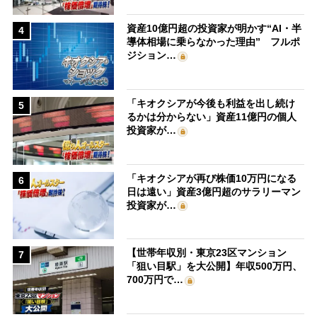
資産10億円超の投資家が明かす“AI・半
4
導体相場に乗らなかった理由” フルポ
ジション…
「キオクシアが今後も利益を出し続け
5
るかは分からない」資産11億円の個人
投資家が…
「キオクシアが再び株価10万円になる
6
日は遠い」資産3億円超のサラリーマン
投資家が…
【世帯年収別・東京23区マンション
7
「狙い目駅」を大公開】年収500万円、
700万円で…