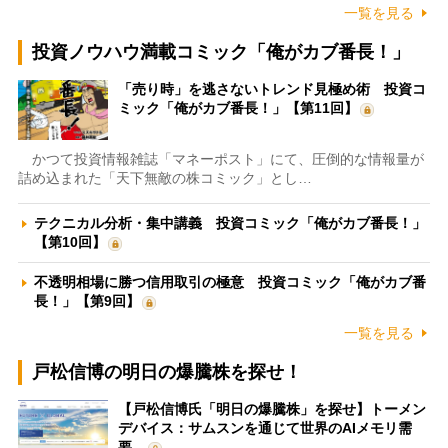
一覧を見る
投資ノウハウ満載コミック「俺がカブ番長！」
「売り時」を逃さないトレンド見極め術 投資コ
ミック「俺がカブ番長！」【第11回】
かつて投資情報雑誌「マネーポスト」にて、圧倒的な情報量が
詰め込まれた「天下無敵の株コミック」とし…
テクニカル分析・集中講義 投資コミック「俺がカブ番長！」
【第10回】
不透明相場に勝つ信用取引の極意 投資コミック「俺がカブ番
長！」【第9回】
一覧を見る
戸松信博の明日の爆騰株を探せ！
【戸松信博氏「明日の爆騰株」を探せ】トーメン
デバイス：サムスンを通じて世界のAIメモリ需
要…