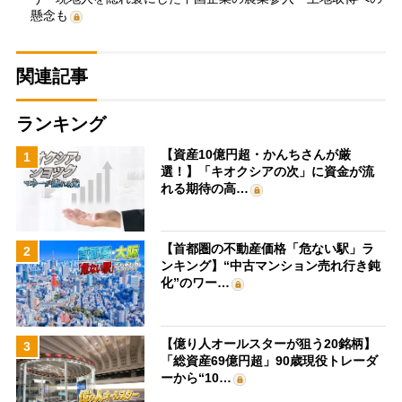
懸念も
関連記事
ランキング
【資産10億円超・かんちさんが厳
1
選！】「キオクシアの次」に資金が流
れる期待の高…
【首都圏の不動産価格「危ない駅」ラ
2
ンキング】“中古マンション売れ行き鈍
化”のワー…
【億り人オールスターが狙う20銘柄】
3
「総資産69億円超」90歳現役トレーダ
ーから“10…