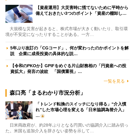
【資産運用】大災害時に慌てないために平時から
備えておきたい3つのポイント「資産の棚卸し…
大規模な災害が起きると、株式市場が大きく動いたり、取引環
境が不安定になったりすることがある。一方…
5年ぶり改訂の「CGコード」、何が変わったのかポイントを解
説 企業に成長投資の具体的な説…
【令和のPKOか】GPIFをめぐる片山財務相の「円資産への投
資拡大」発言の波紋 「国債重視」…
一覧を見る
森口亮「まるわかり市況分析」
「トレンド転換のスイッチになり得る」“介入慣
れ”した市場心理を変える「日米協調為替介入」
…
日米両政府が、約28年ぶりとなる円買いの協調介入に踏み切っ
た。米国も追加介入を辞さない姿勢を示して…