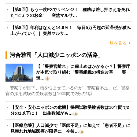
【第9回】もう一度FXでリベンジ！ 種銭は差し押さえを免れ
た”ヒミツのお金” ｜ 突然マルサ…
【第8回】年利はなんと14.6％！ 毎日5万円超の延滞税が積み
上がっていく ｜ 突然マルサ…
一覧を見る
河合雅司「人口減少ニッポンの活路」
【「警察官離れ」に歯止めはかかるか？】警察庁
が本気で取り組む「警察組織の構造改革」 実
現…
警察庁が目下、頭を悩ませているのが「警察官不足」だ。警察
官の採用試験の受験者数は10年間で2分の1以…
【安全・安心ニッポンの危機】採用試験受験者数は10年間で2
分の1以下に！ 出生数減がも…
【医療崩壊】人口減少で「医師不足」に加えて「患者不足」に
見舞われ地域医療が限界に 今後…