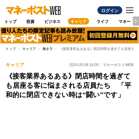
ログイン
トップ
投資
ビジネス
キャリア
ライフ
マネー
トップ
キャリア
働き方
《接客業界あるある》閉店時間を過ぎても居座る客
キャリア
2024.05.09 16:00
マネーポストWEB
《接客業界あるある》閉店時間を過ぎて
も居座る客に悩まされる店員たち 「平
和的に閉店できない時は“闘い”です」
Loaded
:
100.00%
/
Unmute