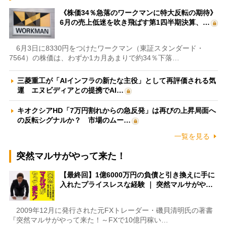
《株価34％急落のワークマンに特大反転の期待》
6月の売上低迷を吹き飛ばす第1四半期決算、…
6月3日に8330円をつけたワークマン（東証スタンダード・
7564）の株価は、わずか1カ月あまりで約34％下落…
三菱重工が「AIインフラの新たな主役」として再評価される気
運 エヌビディアとの提携でAI…
キオクシアHD「7万円割れからの急反発」は再びの上昇局面へ
の反転シグナルか？ 市場のムー…
一覧を見る
突然マルサがやって来た！
【最終回】1億6000万円の負債と引き換えに手に
入れたプライスレスな経験 ｜ 突然マルサがや…
2009年12月に発行された元FXトレーダー・磯貝清明氏の著書
『突然マルサがやって来た！～FXで10億円稼い…