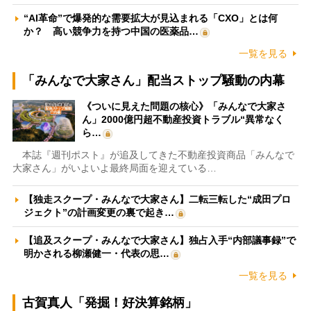
“AI革命”で爆発的な需要拡大が見込まれる「CXO」とは何
か？ 高い競争力を持つ中国の医薬品…
一覧を見る
「みんなで大家さん」配当ストップ騒動の内幕
《ついに見えた問題の核心》「みんなで大家さ
ん」2000億円超不動産投資トラブル“異常なく
ら…
本誌『週刊ポスト』が追及してきた不動産投資商品「みんなで
大家さん」がいよいよ最終局面を迎えている…
【独走スクープ・みんなで大家さん】二転三転した“成田プロ
ジェクト”の計画変更の裏で起き…
【追及スクープ・みんなで大家さん】独占入手“内部議事録”で
明かされる柳瀬健一・代表の思…
一覧を見る
古賀真人「発掘！好決算銘柄」