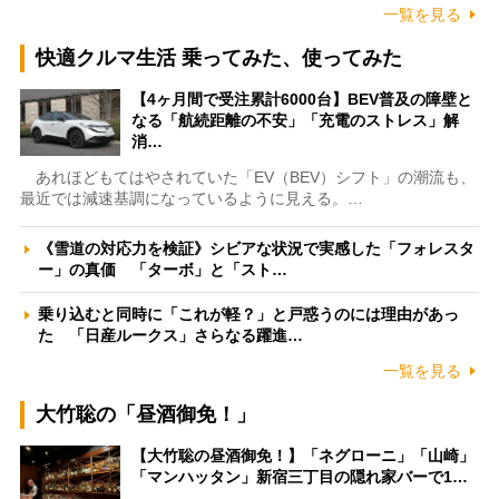
一覧を見る
快適クルマ生活 乗ってみた、使ってみた
【4ヶ月間で受注累計6000台】BEV普及の障壁と
なる「航続距離の不安」「充電のストレス」解
消…
あれほどもてはやされていた「EV（BEV）シフト」の潮流も、
最近では減速基調になっているように見える。…
《雪道の対応力を検証》シビアな状況で実感した「フォレスタ
ー」の真価 「ターボ」と「スト…
乗り込むと同時に「これが軽？」と戸惑うのには理由があっ
た 「日産ルークス」さらなる躍進…
一覧を見る
大竹聡の「昼酒御免！」
【大竹聡の昼酒御免！】「ネグローニ」「山崎」
「マンハッタン」新宿三丁目の隠れ家バーで1…