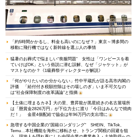
「約5時間かかるし、料金も高いのになぜ？」東京～博多間の
移動に飛行機ではなく新幹線を選ぶ人の事情
猛暑のお葬式で悩ましい“喪服問題” 女性は「ワンピースを着
ていけばOK」という俗説に潜む誤解、なぜ「ジャケット」が
マストなのか？《1級葬祭ディレクターが解説》
「何がやりたいのか分からない」竹中平蔵氏が語る高市内閣の
評価 「給付付き税額控除はその場しのぎ」いま不可欠なの
は“社会保障制度の改革議論”と指摘
【土俵に埋まるカネ】大の里、豊昇龍が黒星続きの名古屋場所
は「懸賞金2826万円」が下位力士に渡り「今日はみんなで焼肉
だ！」 金星4個配給で協会は年96万円の支出増に
急増する中国企業の“国籍ロンダリング” SHEIN、TikTok、
Temu…本社機能を海外に移転させ、トランプ関税の回避を狙
う 現地人を隠れ蓑にした中国企業の農業参入・土地取得への