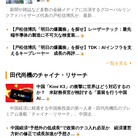
新聞や雑誌など多数の金融メディアに出演するグローバルリン
クアドバイザーズ代表の戸松信博氏が、最新…
【戸松信博氏「明日の爆騰株」を探せ】レーザーテック：最先
端半導体の製造に不可欠な検査装…
【戸松信博氏「明日の爆騰株」を探せ】TDK：AIインフラを支
えるキープレーヤー 成長の再評…
一覧を見る
田代尚機のチャイナ・リサーチ
中国「Kimi K3」の衝撃に世界はどう対応するの
か？ 米財務長官が検討する「蒸留を行う中国
AI…
中国経済に精通する中国株投資の第一人者・田代尚機氏のプレ
ミアム連載「チャイナ・リサーチ」。中国企…
中国経済“予想外の低成長”で政策のテコ入れ必至か 経済運営
方針の修正で成長加速が予想さ…