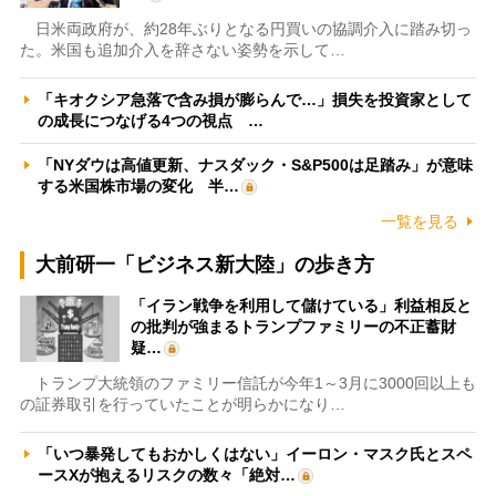
日米両政府が、約28年ぶりとなる円買いの協調介入に踏み切っ
た。米国も追加介入を辞さない姿勢を示して…
「キオクシア急落で含み損が膨らんで…」損失を投資家として
の成長につなげる4つの視点 …
「NYダウは高値更新、ナスダック・S&P500は足踏み」が意味
する米国株市場の変化 半…
一覧を見る
大前研一「ビジネス新大陸」の歩き方
「イラン戦争を利用して儲けている」利益相反と
の批判が強まるトランプファミリーの不正蓄財
疑…
トランプ大統領のファミリー信託が今年1～3月に3000回以上も
の証券取引を行っていたことが明らかになり…
「いつ暴発してもおかしくはない」イーロン・マスク氏とスペ
ースXが抱えるリスクの数々「絶対…