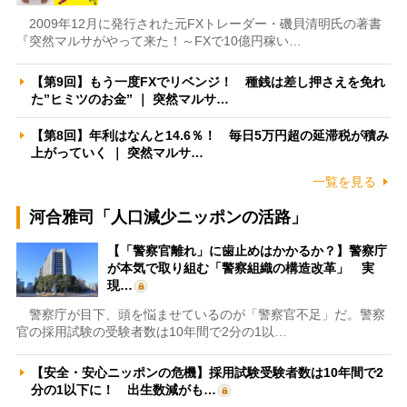
2009年12月に発行された元FXトレーダー・磯貝清明氏の著書
『突然マルサがやって来た！～FXで10億円稼い…
【第9回】もう一度FXでリベンジ！ 種銭は差し押さえを免れ
た”ヒミツのお金” ｜ 突然マルサ…
【第8回】年利はなんと14.6％！ 毎日5万円超の延滞税が積み
上がっていく ｜ 突然マルサ…
一覧を見る
河合雅司「人口減少ニッポンの活路」
【「警察官離れ」に歯止めはかかるか？】警察庁
が本気で取り組む「警察組織の構造改革」 実
現…
警察庁が目下、頭を悩ませているのが「警察官不足」だ。警察
官の採用試験の受験者数は10年間で2分の1以…
【安全・安心ニッポンの危機】採用試験受験者数は10年間で2
分の1以下に！ 出生数減がも…