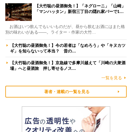
【大竹聡の昼酒御免！】「ネグローニ」「山崎」
「マンハッタン」新宿三丁目の隠れ家バーで1…
お酒はいつ飲んでもいいものだが、昼から飲むお酒にはまた格
別の味わいがある――。ライター・作家の大竹…
【大竹聡の昼酒御免！】今の若者は「なめろう」や「キヌカツ
ギ」を知らないって本当？ 昔の…
【大竹聡の昼酒御免！】京急線で多摩川越えて「川崎の大衆酒
場」へと昼酒旅 押し寄せるノス…
一覧を見る
著者・連載の一覧を見る