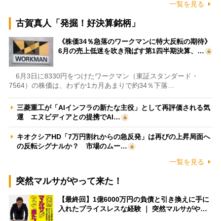
一覧を見る
古賀真人「発掘！好決算銘柄」
《株価34％急落のワークマンに特大反転の期待》
6月の売上低迷を吹き飛ばす第1四半期決算、…
6月3日に8330円をつけたワークマン（東証スタンダード・
7564）の株価は、わずか1カ月あまりで約34％下落…
三菱重工が「AIインフラの新たな主役」として再評価される気
運 エヌビディアとの提携でAI…
キオクシアHD「7万円割れからの急反発」は再びの上昇局面へ
の反転シグナルか？ 市場のムー…
一覧を見る
突然マルサがやって来た！
【最終回】1億6000万円の負債と引き換えに手に
入れたプライスレスな経験 ｜ 突然マルサがや…