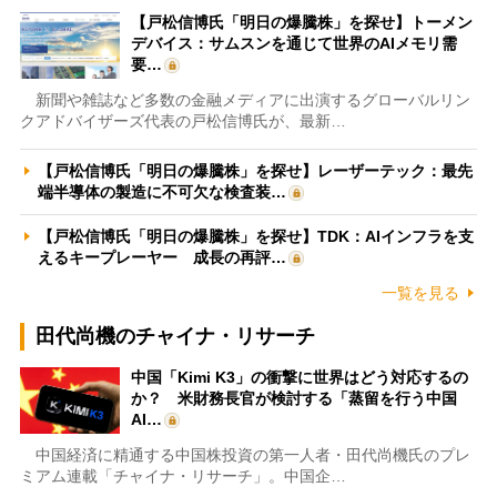
【戸松信博氏「明日の爆騰株」を探せ】トーメン
デバイス：サムスンを通じて世界のAIメモリ需
要…
新聞や雑誌など多数の金融メディアに出演するグローバルリン
クアドバイザーズ代表の戸松信博氏が、最新…
【戸松信博氏「明日の爆騰株」を探せ】レーザーテック：最先
端半導体の製造に不可欠な検査装…
【戸松信博氏「明日の爆騰株」を探せ】TDK：AIインフラを支
えるキープレーヤー 成長の再評…
一覧を見る
田代尚機のチャイナ・リサーチ
中国「Kimi K3」の衝撃に世界はどう対応するの
か？ 米財務長官が検討する「蒸留を行う中国
AI…
中国経済に精通する中国株投資の第一人者・田代尚機氏のプレ
ミアム連載「チャイナ・リサーチ」。中国企…