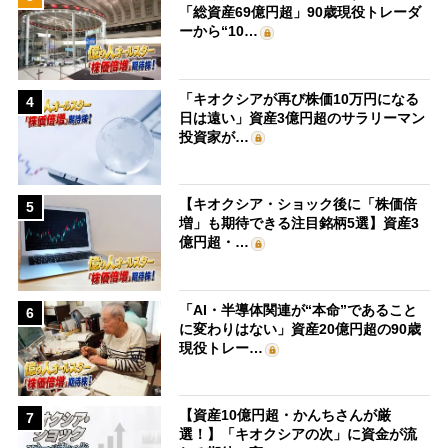
「総資産69億円超」90歳現役トレーダ
ーから“10…
「キオクシアが再び株価10万円になる
4
日は遠い」資産3億円超のサラリーマン
投資家が…
【キオクシア・ショック後に「株価倍
5
増」も期待できる注目銘柄5選】資産3
億円超・…
「AI・半導体関連が“本命”であること
6
に変わりはない」資産20億円超の90歳
現役トレー…
【資産10億円超・かんちさんが厳
7
選！】「キオクシアの次」に資金が流