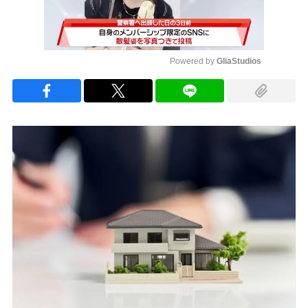
Powered by 
GliaStudios
Mute