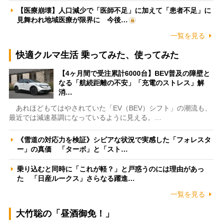
【医療崩壊】人口減少で「医師不足」に加えて「患者不足」に
見舞われ地域医療が限界に 今後…
一覧を見る
快適クルマ生活 乗ってみた、使ってみた
【4ヶ月間で受注累計6000台】BEV普及の障壁と
なる「航続距離の不安」「充電のストレス」解
消…
あれほどもてはやされていた「EV（BEV）シフト」の潮流も、
最近では減速基調になっているように見える。…
《雪道の対応力を検証》シビアな状況で実感した「フォレスタ
ー」の真価 「ターボ」と「スト…
乗り込むと同時に「これが軽？」と戸惑うのには理由があっ
た 「日産ルークス」さらなる躍進…
一覧を見る
大竹聡の「昼酒御免！」