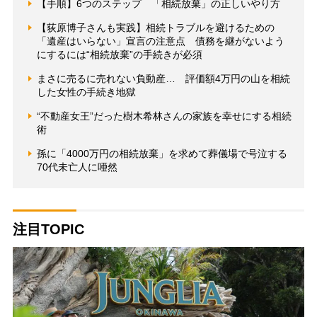
【手順】6つのステップ 「相続放棄」の正しいやり方
【荻原博子さんも実践】相続トラブルを避けるための
「遺産はいらない」宣言の注意点 債務を継がないよう
にするには“相続放棄”の手続きが必須
まさに売るに売れない負動産… 評価額4万円の山を相続
した女性の手続き地獄
“不動産女王”だった樹木希林さんの家族を幸せにする相続
術
孫に「4000万円の相続放棄」を求めて葬儀場で号泣する
70代未亡人に唖然
注目TOPIC