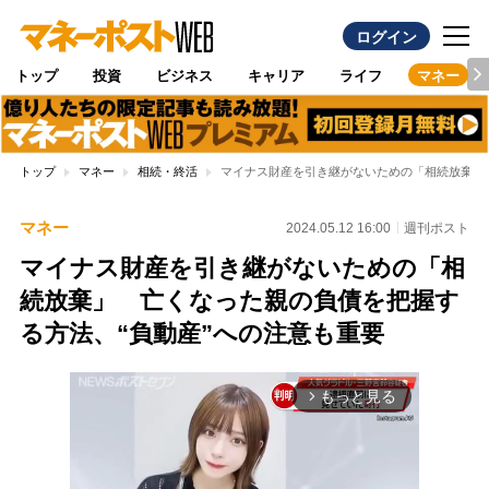
ログイン
トップ
投資
ビジネス
キャリア
ライフ
マネー
トップ
マネー
相続・終活
マイナス財産を引き継がないための「相続放棄」
マネー
2024.05.12 16:00
週刊ポスト
マイナス財産を引き継がないための「相
続放棄」 亡くなった親の負債を把握す
る方法、“負動産”への注意も重要
もっと見る
arrow_forward_ios