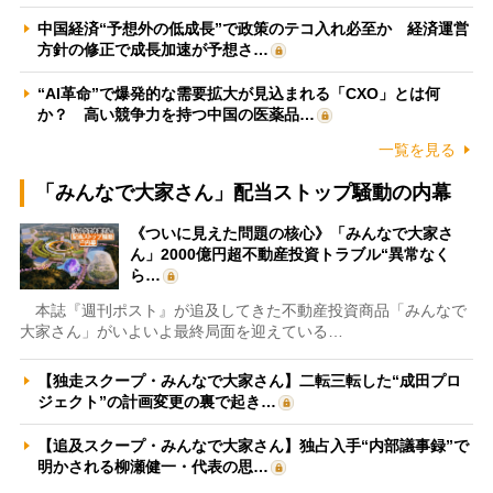
中国経済“予想外の低成長”で政策のテコ入れ必至か 経済運営
方針の修正で成長加速が予想さ…
“AI革命”で爆発的な需要拡大が見込まれる「CXO」とは何
か？ 高い競争力を持つ中国の医薬品…
一覧を見る
「みんなで大家さん」配当ストップ騒動の内幕
《ついに見えた問題の核心》「みんなで大家さ
ん」2000億円超不動産投資トラブル“異常なく
ら…
本誌『週刊ポスト』が追及してきた不動産投資商品「みんなで
大家さん」がいよいよ最終局面を迎えている…
【独走スクープ・みんなで大家さん】二転三転した“成田プロ
ジェクト”の計画変更の裏で起き…
【追及スクープ・みんなで大家さん】独占入手“内部議事録”で
明かされる柳瀬健一・代表の思…