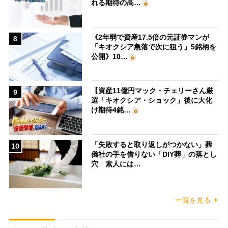
れる期待の高…
《2年弱で資産17.5倍の元証券マンが
8
「キオクシア急落で次に狙う」5銘柄を
公開》10…
【資産11億円マック・チェリーさん厳
9
選「キオクシア・ショック」後に大化
け期待4銘…
「失敗すると取り返しがつかない」葬
10
儀社の手を借りない「DIY葬」の落とし
穴 素人には…
一覧を見る