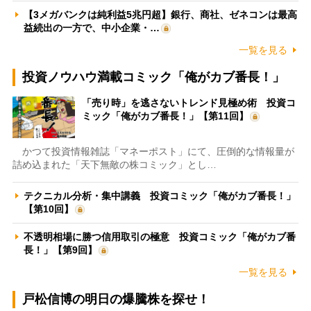
【3メガバンクは純利益5兆円超】銀行、商社、ゼネコンは最高
益続出の一方で、中小企業・…
一覧を見る
投資ノウハウ満載コミック「俺がカブ番長！」
「売り時」を逃さないトレンド見極め術 投資コ
ミック「俺がカブ番長！」【第11回】
かつて投資情報雑誌「マネーポスト」にて、圧倒的な情報量が
詰め込まれた「天下無敵の株コミック」とし…
テクニカル分析・集中講義 投資コミック「俺がカブ番長！」
【第10回】
不透明相場に勝つ信用取引の極意 投資コミック「俺がカブ番
長！」【第9回】
一覧を見る
戸松信博の明日の爆騰株を探せ！