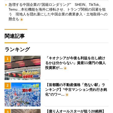
急増する中国企業の“国籍ロンダリング” SHEIN、TikTok、
Temu…本社機能を海外に移転させ、トランプ関税の回避を狙
う 現地人を隠れ蓑にした中国企業の農業参入・土地取得への
懸念も
関連記事
ランキング
「キオクシアが今後も利益を出し続け
1
るかは分からない」資産11億円の個人
投資家が…
【首都圏の不動産価格「危ない駅」ラ
2
ンキング】“中古マンション売れ行き鈍
化”のワー…
【億り人オールスターが狙う20銘柄】
3