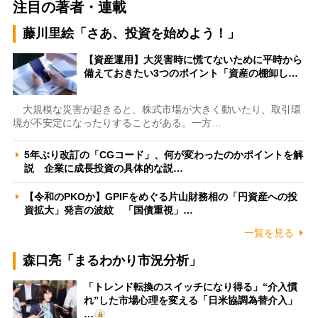
注目の著者・連載
藤川里絵「さあ、投資を始めよう！」
【資産運用】大災害時に慌てないために平時から
備えておきたい3つのポイント「資産の棚卸し…
大規模な災害が起きると、株式市場が大きく動いたり、取引環
境が不安定になったりすることがある。一方…
5年ぶり改訂の「CGコード」、何が変わったのかポイントを解
説 企業に成長投資の具体的な説…
【令和のPKOか】GPIFをめぐる片山財務相の「円資産への投
資拡大」発言の波紋 「国債重視」…
一覧を見る
森口亮「まるわかり市況分析」
「トレンド転換のスイッチになり得る」“介入慣
れ”した市場心理を変える「日米協調為替介入」
…