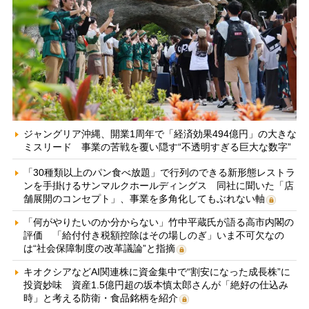
ジャングリア沖縄、開業1周年で「経済効果494億円」の大きな
ミスリード 事業の苦戦を覆い隠す“不透明すぎる巨大な数字”
「30種類以上のパン食べ放題」で行列のできる新形態レストラ
ンを手掛けるサンマルクホールディングス 同社に聞いた「店
舗展開のコンセプト」、事業を多角化してもぶれない軸
「何がやりたいのか分からない」竹中平蔵氏が語る高市内閣の
評価 「給付付き税額控除はその場しのぎ」いま不可欠なの
は“社会保障制度の改革議論”と指摘
キオクシアなどAI関連株に資金集中で“割安になった成長株”に
投資妙味 資産1.5億円超の坂本慎太郎さんが「絶好の仕込み
時」と考える防衛・食品銘柄を紹介