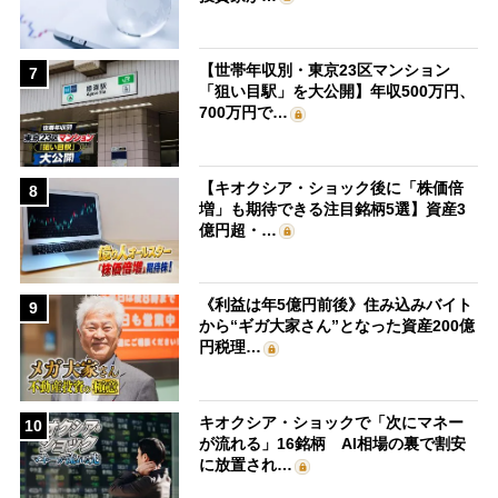
【世帯年収別・東京23区マンション
7
「狙い目駅」を大公開】年収500万円、
700万円で…
【キオクシア・ショック後に「株価倍
8
増」も期待できる注目銘柄5選】資産3
億円超・…
《利益は年5億円前後》住み込みバイト
9
から“ギガ大家さん”となった資産200億
円税理…
キオクシア・ショックで「次にマネー
10
が流れる」16銘柄 AI相場の裏で割安
に放置され…