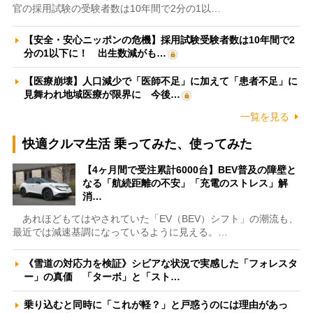
官の採用試験の受験者数は10年間で2分の1以…
【安全・安心ニッポンの危機】採用試験受験者数は10年間で2
分の1以下に！ 出生数減がも…
【医療崩壊】人口減少で「医師不足」に加えて「患者不足」に
見舞われ地域医療が限界に 今後…
一覧を見る
快適クルマ生活 乗ってみた、使ってみた
【4ヶ月間で受注累計6000台】BEV普及の障壁と
なる「航続距離の不安」「充電のストレス」解
消…
あれほどもてはやされていた「EV（BEV）シフト」の潮流も、
最近では減速基調になっているように見える。…
《雪道の対応力を検証》シビアな状況で実感した「フォレスタ
ー」の真価 「ターボ」と「スト…
乗り込むと同時に「これが軽？」と戸惑うのには理由があっ