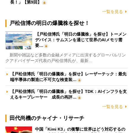
長！」【第9回】
一覧を見る
戸松信博の明日の爆騰株を探せ！
【戸松信博氏「明日の爆騰株」を探せ】トーメン
デバイス：サムスンを通じて世界のAIメモリ需
要…
新聞や雑誌など多数の金融メディアに出演するグローバルリン
クアドバイザーズ代表の戸松信博氏が、最新…
【戸松信博氏「明日の爆騰株」を探せ】レーザーテック：最先
端半導体の製造に不可欠な検査装…
【戸松信博氏「明日の爆騰株」を探せ】TDK：AIインフラを支
えるキープレーヤー 成長の再評…
一覧を見る
田代尚機のチャイナ・リサーチ
中国「Kimi K3」の衝撃に世界はどう対応するの