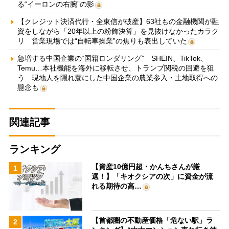
る“イーロンの右腕”の影
【クレジット決済代行・全東信が破産】63社もの金融機関が融
資をしながら「20年以上の粉飾決算」を見抜けなかったカラク
リ 営業現場では“自転車操業”の焦りも表出していた
急増する中国企業の“国籍ロンダリング” SHEIN、TikTok、
Temu…本社機能を海外に移転させ、トランプ関税の回避を狙
う 現地人を隠れ蓑にした中国企業の農業参入・土地取得への
懸念も
関連記事
ランキング
【資産10億円超・かんちさんが厳
1
選！】「キオクシアの次」に資金が流
れる期待の高…
【首都圏の不動産価格「危ない駅」ラ
2