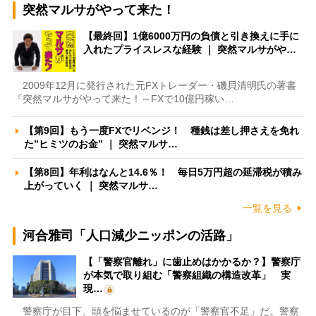
突然マルサがやって来た！
【最終回】1億6000万円の負債と引き換えに手に
入れたプライスレスな経験 ｜ 突然マルサがや…
2009年12月に発行された元FXトレーダー・磯貝清明氏の著書
『突然マルサがやって来た！～FXで10億円稼い…
【第9回】もう一度FXでリベンジ！ 種銭は差し押さえを免れ
た”ヒミツのお金” ｜ 突然マルサ…
【第8回】年利はなんと14.6％！ 毎日5万円超の延滞税が積み
上がっていく ｜ 突然マルサ…
一覧を見る
河合雅司「人口減少ニッポンの活路」
【「警察官離れ」に歯止めはかかるか？】警察庁
が本気で取り組む「警察組織の構造改革」 実
現…
警察庁が目下、頭を悩ませているのが「警察官不足」だ。警察