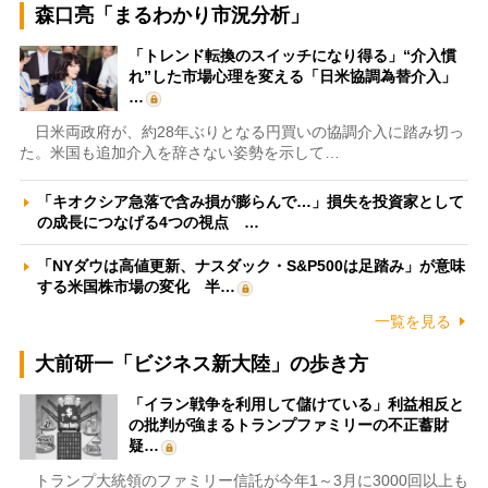
森口亮「まるわかり市況分析」
「トレンド転換のスイッチになり得る」“介入慣
れ”した市場心理を変える「日米協調為替介入」
…
日米両政府が、約28年ぶりとなる円買いの協調介入に踏み切っ
た。米国も追加介入を辞さない姿勢を示して…
「キオクシア急落で含み損が膨らんで…」損失を投資家として
の成長につなげる4つの視点 …
「NYダウは高値更新、ナスダック・S&P500は足踏み」が意味
する米国株市場の変化 半…
一覧を見る
大前研一「ビジネス新大陸」の歩き方
「イラン戦争を利用して儲けている」利益相反と
の批判が強まるトランプファミリーの不正蓄財
疑…
トランプ大統領のファミリー信託が今年1～3月に3000回以上も