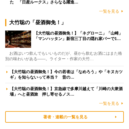
た 「日産ルークス」さらなる躍進…
一覧を見る
大竹聡の「昼酒御免！」
【大竹聡の昼酒御免！】「ネグローニ」「山崎」
「マンハッタン」新宿三丁目の隠れ家バーで1…
お酒はいつ飲んでもいいものだが、昼から飲むお酒にはまた格
別の味わいがある――。ライター・作家の大竹…
【大竹聡の昼酒御免！】今の若者は「なめろう」や「キヌカツ
ギ」を知らないって本当？ 昔の…
【大竹聡の昼酒御免！】京急線で多摩川越えて「川崎の大衆酒
場」へと昼酒旅 押し寄せるノス…
一覧を見る
著者・連載の一覧を見る