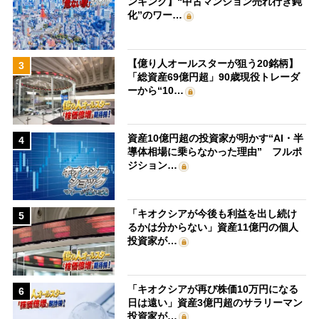
ンキング】“中古マンション売れ行き鈍
化”のワー…
【億り人オールスターが狙う20銘柄】
3
「総資産69億円超」90歳現役トレーダ
ーから“10…
資産10億円超の投資家が明かす“AI・半
4
導体相場に乗らなかった理由” フルポ
ジション…
「キオクシアが今後も利益を出し続け
5
るかは分からない」資産11億円の個人
投資家が…
「キオクシアが再び株価10万円になる
6
日は遠い」資産3億円超のサラリーマン
投資家が…