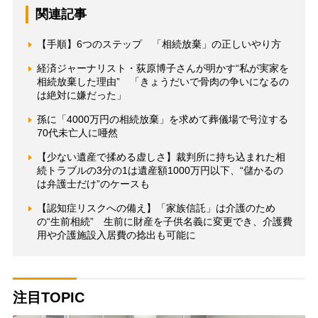
関連記事
【手順】6つのステップ 「相続放棄」の正しいやり方
経済ジャーナリスト・荻原博子さんが明かす“私が実家を
相続放棄した理由” 「きょうだいで骨肉の争いになるの
は絶対に嫌だった」
孫に「4000万円の相続放棄」を求めて葬儀場で号泣する
70代未亡人に唖然
【少ない遺産で揉める虚しさ】裁判所に持ち込まれた相
続トラブルの3分の1は遺産額1000万円以下、“儲かるの
は弁護士だけ”のケースも
【認知症リスクへの備え】「家族信託」は介護のため
の“生前相続” 生前に財産を子供名義に変更でき、介護費
用や介護施設入居費の捻出も可能に
注目TOPIC