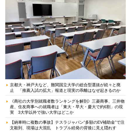
京都大・神戸大など、難関国立大学の総合型選抜が続々と廃
止 「推薦入試の拡大」報道と現実の乖離はなぜ起きるのか
《商社の大学別就職者数ランキングを解剖》三菱商事、三井物
産、住友商事への就職者は「東大・早大・慶大で約6割」の現
実 3大学以外で強い大学はどこか
【納車時に複数の事故】テスラジャパン“多額のEV補助金”で注
文殺到、現場は大混乱 トラブル続発の背後に見え隠れす