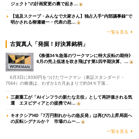
ジェクト”の計画変更の裏で起き…
【追及スクープ・みんなで大家さん】独占入手“内部議事録”で
明かされる柳瀬健一・代表の思…
一覧を見る
古賀真人「発掘！好決算銘柄」
《株価34％急落のワークマンに特大反転の期待》
6月の売上低迷を吹き飛ばす第1四半期決算、…
6月3日に8330円をつけたワークマン（東証スタンダード・
7564）の株価は、わずか1カ月あまりで約34％下落…
三菱重工が「AIインフラの新たな主役」として再評価される気
運 エヌビディアとの提携でAI…
キオクシアHD「7万円割れからの急反発」は再びの上昇局面へ
の反転シグナルか？ 市場のムー…
一覧を見る