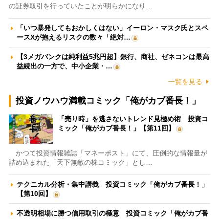
の証券取引を行っていたことが明らかになり…
「いつ暴発してもおかしくはない」イーロン・マスク氏とスペ
ースXが抱えるリスクの数々「絶対…
【3メガバンクは純利益5兆円超】銀行、商社、ゼネコンは最高
益続出の一方で、中小企業・…
一覧を見る
投資ノウハウ満載コミック「俺がカブ番長！」
「売り時」を逃さないトレンド見極め術 投資コ
ミック「俺がカブ番長！」【第11回】
かつて投資情報雑誌「マネーポスト」にて、圧倒的な情報量が
詰め込まれた「天下無敵の株コミック」とし…
テクニカル分析・集中講義 投資コミック「俺がカブ番長！」
【第10回】
不透明相場に勝つ信用取引の極意 投資コミック「俺がカブ番