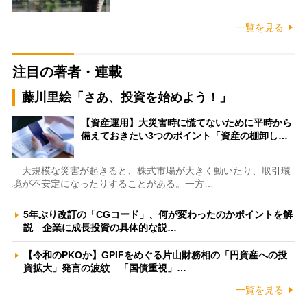
一覧を見る
注目の著者・連載
藤川里絵「さあ、投資を始めよう！」
【資産運用】大災害時に慌てないために平時から
備えておきたい3つのポイント「資産の棚卸し…
大規模な災害が起きると、株式市場が大きく動いたり、取引環
境が不安定になったりすることがある。一方…
5年ぶり改訂の「CGコード」、何が変わったのかポイントを解
説 企業に成長投資の具体的な説…
【令和のPKOか】GPIFをめぐる片山財務相の「円資産への投
資拡大」発言の波紋 「国債重視」…
一覧を見る