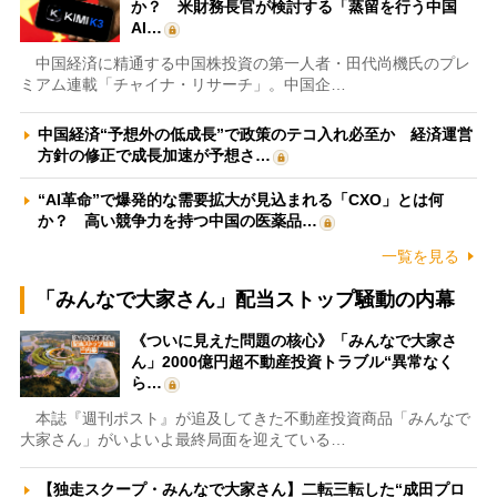
か？ 米財務長官が検討する「蒸留を行う中国
AI…
中国経済に精通する中国株投資の第一人者・田代尚機氏のプレ
ミアム連載「チャイナ・リサーチ」。中国企…
中国経済“予想外の低成長”で政策のテコ入れ必至か 経済運営
方針の修正で成長加速が予想さ…
“AI革命”で爆発的な需要拡大が見込まれる「CXO」とは何
か？ 高い競争力を持つ中国の医薬品…
一覧を見る
「みんなで大家さん」配当ストップ騒動の内幕
《ついに見えた問題の核心》「みんなで大家さ
ん」2000億円超不動産投資トラブル“異常なく
ら…
本誌『週刊ポスト』が追及してきた不動産投資商品「みんなで
大家さん」がいよいよ最終局面を迎えている…
【独走スクープ・みんなで大家さん】二転三転した“成田プロ