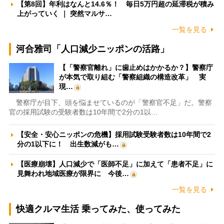
【第8回】年利はなんと14.6％！ 毎日5万円超の延滞税が積み
上がっていく ｜ 突然マルサ…
一覧を見る
河合雅司「人口減少ニッポンの活路」
【「警察官離れ」に歯止めはかかるか？】警察庁
が本気で取り組む「警察組織の構造改革」 実
現…
警察庁が目下、頭を悩ませているのが「警察官不足」だ。警察
官の採用試験の受験者数は10年間で2分の1以…
【安全・安心ニッポンの危機】採用試験受験者数は10年間で2
分の1以下に！ 出生数減がも…
【医療崩壊】人口減少で「医師不足」に加えて「患者不足」に
見舞われ地域医療が限界に 今後…
一覧を見る
快適クルマ生活 乗ってみた、使ってみた