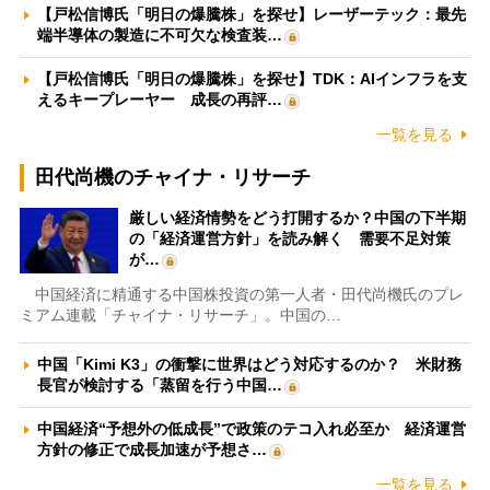
【戸松信博氏「明日の爆騰株」を探せ】レーザーテック：最先
端半導体の製造に不可欠な検査装…
【戸松信博氏「明日の爆騰株」を探せ】TDK：AIインフラを支
えるキープレーヤー 成長の再評…
一覧を見る
田代尚機のチャイナ・リサーチ
厳しい経済情勢をどう打開するか？中国の下半期
の「経済運営方針」を読み解く 需要不足対策
が…
中国経済に精通する中国株投資の第一人者・田代尚機氏のプレ
ミアム連載「チャイナ・リサーチ」。中国の…
中国「Kimi K3」の衝撃に世界はどう対応するのか？ 米財務
長官が検討する「蒸留を行う中国…
中国経済“予想外の低成長”で政策のテコ入れ必至か 経済運営
方針の修正で成長加速が予想さ…
一覧を見る