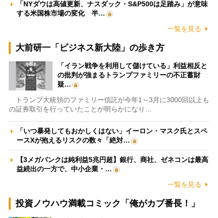
「NYダウは高値更新、ナスダック・S&P500は足踏み」が意味
する米国株市場の変化 半…
一覧を見る
大前研一「ビジネス新大陸」の歩き方
「イラン戦争を利用して儲けている」利益相反と
の批判が強まるトランプファミリーの不正蓄財
疑…
トランプ大統領のファミリー信託が今年1～3月に3000回以上も
の証券取引を行っていたことが明らかになり…
「いつ暴発してもおかしくはない」イーロン・マスク氏とスペ
ースXが抱えるリスクの数々「絶対…
【3メガバンクは純利益5兆円超】銀行、商社、ゼネコンは最高
益続出の一方で、中小企業・…
一覧を見る
投資ノウハウ満載コミック「俺がカブ番長！」