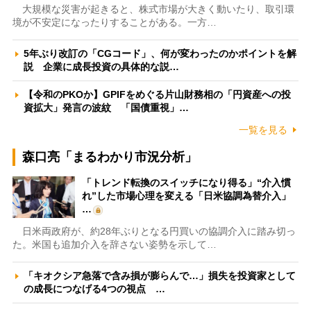
大規模な災害が起きると、株式市場が大きく動いたり、取引環
境が不安定になったりすることがある。一方…
5年ぶり改訂の「CGコード」、何が変わったのかポイントを解
説 企業に成長投資の具体的な説…
【令和のPKOか】GPIFをめぐる片山財務相の「円資産への投
資拡大」発言の波紋 「国債重視」…
一覧を見る
森口亮「まるわかり市況分析」
「トレンド転換のスイッチになり得る」“介入慣
れ”した市場心理を変える「日米協調為替介入」
…
日米両政府が、約28年ぶりとなる円買いの協調介入に踏み切っ
た。米国も追加介入を辞さない姿勢を示して…
「キオクシア急落で含み損が膨らんで…」損失を投資家として
の成長につなげる4つの視点 …