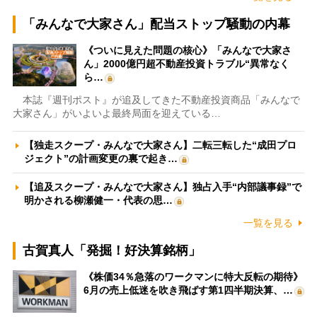
「みんなで大家さん」配当ストップ騒動の内幕
《ついに見えた問題の核心》「みんなで大家さ
ん」2000億円超不動産投資トラブル“異常なく
ら…
本誌『週刊ポスト』が追及してきた不動産投資商品「みんなで
大家さん」がいよいよ最終局面を迎えている…
【独走スクープ・みんなで大家さん】二転三転した“成田プロ
ジェクト”の計画変更の裏で起き…
【追及スクープ・みんなで大家さん】独占入手“内部議事録”で
明かされる柳瀬健一・代表の思…
一覧を見る
古賀真人「発掘！好決算銘柄」
《株価34％急落のワークマンに特大反転の期待》
6月の売上低迷を吹き飛ばす第1四半期決算、…