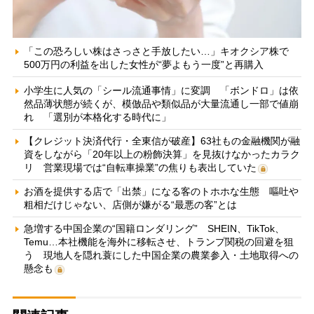
「この恐ろしい株はさっさと手放したい…」キオクシア株で
500万円の利益を出した女性が“夢よもう一度”と再購入
小学生に人気の「シール流通事情」に変調 「ボンドロ」は依
然品薄状態が続くが、模倣品や類似品が大量流通し一部で値崩
れ 「選別が本格化する時代に」
【クレジット決済代行・全東信が破産】63社もの金融機関が融
資をしながら「20年以上の粉飾決算」を見抜けなかったカラク
リ 営業現場では“自転車操業”の焦りも表出していた
お酒を提供する店で「出禁」になる客のトホホな生態 嘔吐や
粗相だけじゃない、店側が嫌がる“最悪の客”とは
急増する中国企業の“国籍ロンダリング” SHEIN、TikTok、
Temu…本社機能を海外に移転させ、トランプ関税の回避を狙
う 現地人を隠れ蓑にした中国企業の農業参入・土地取得への
懸念も