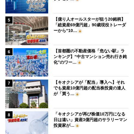
【億り人オールスターが狙う20銘柄】
5
「総資産69億円超」90歳現役トレーダ
ーから“10…
【首都圏の不動産価格「危ない駅」ラ
6
ンキング】“中古マンション売れ行き鈍
化”のワー…
【キオクシアが「配当」導入へ】それ
7
でも資産10億円超の配当株投資の達人
が「買う…
「キオクシアが再び株価10万円になる
8
日は遠い」資産3億円超のサラリーマン
投資家が…