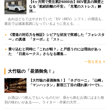
【4ヶ月間で受注累計6000台】BEV普及の障壁と
なる「航続距離の不安」「充電のストレス」解
消…
あれほどもてはやされていた「EV（BEV）シフト」の潮流も、
最近では減速基調になっているように見える。…
《雪道の対応力を検証》シビアな状況で実感した「フォレスタ
ー」の真価 「ターボ」と「スト…
乗り込むと同時に「これが軽？」と戸惑うのには理由があっ
た 「日産ルークス」さらなる躍進…
一覧を見る
大竹聡の「昼酒御免！」
【大竹聡の昼酒御免！】「ネグローニ」「山崎」
「マンハッタン」新宿三丁目の隠れ家バーで1…
お酒はいつ飲んでもいいものだが、昼から飲むお酒にはまた格
別の味わいがある――。ライター・作家の大竹…