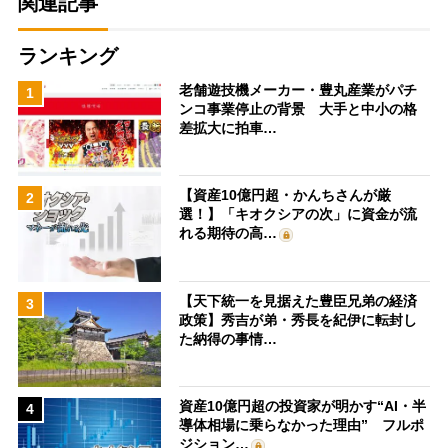
関連記事
ランキング
老舗遊技機メーカー・豊丸産業がパチ
1
ンコ事業停止の背景 大手と中小の格
差拡大に拍車…
【資産10億円超・かんちさんが厳
2
選！】「キオクシアの次」に資金が流
れる期待の高…
【天下統一を見据えた豊臣兄弟の経済
3
政策】秀吉が弟・秀長を紀伊に転封し
た納得の事情…
資産10億円超の投資家が明かす“AI・半
4
導体相場に乗らなかった理由” フルポ
ジション…