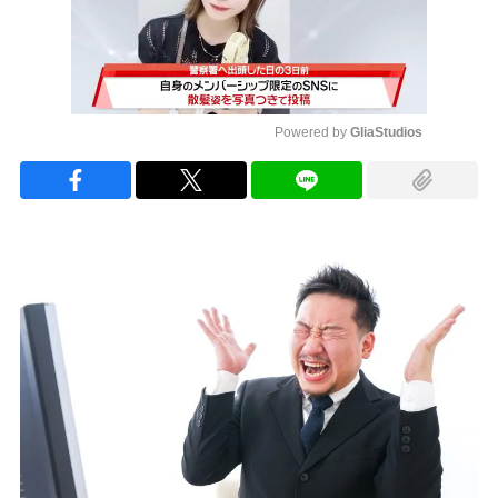
Powered by 
GliaStudios
Mute