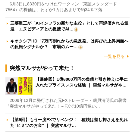
6月3日に8330円をつけたワークマン（東証スタンダード・
7564）の株価は、わずか1カ月あまりで約34％下落…
三菱重工が「AIインフラの新たな主役」として再評価される気
運 エヌビディアとの提携でAI…
キオクシアHD「7万円割れからの急反発」は再びの上昇局面へ
の反転シグナルか？ 市場のムー…
一覧を見る
突然マルサがやって来た！
【最終回】1億6000万円の負債と引き換えに手に
入れたプライスレスな経験 ｜ 突然マルサがや…
2009年12月に発行された元FXトレーダー・磯貝清明氏の著書
『突然マルサがやって来た！～FXで10億円稼い…
【第9回】もう一度FXでリベンジ！ 種銭は差し押さえを免れ
た”ヒミツのお金” ｜ 突然マルサ…