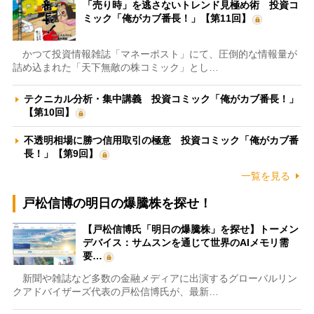
「売り時」を逃さないトレンド見極め術 投資コ
ミック「俺がカブ番長！」【第11回】
かつて投資情報雑誌「マネーポスト」にて、圧倒的な情報量が
詰め込まれた「天下無敵の株コミック」とし…
テクニカル分析・集中講義 投資コミック「俺がカブ番長！」
【第10回】
不透明相場に勝つ信用取引の極意 投資コミック「俺がカブ番
長！」【第9回】
一覧を見る
戸松信博の明日の爆騰株を探せ！
【戸松信博氏「明日の爆騰株」を探せ】トーメン
デバイス：サムスンを通じて世界のAIメモリ需
要…
新聞や雑誌など多数の金融メディアに出演するグローバルリン
クアドバイザーズ代表の戸松信博氏が、最新…