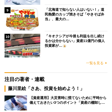
「北海道で知らない人はいない！」道
9
民熱愛のカップ焼きそば「やきそば弁
当」、最大の…
「キオクシアが今後も利益を出し続け
10
るかは分からない」資産11億円の個人
投資家が…
一覧を見る
注目の著者・連載
藤川里絵「さあ、投資を始めよう！」
【資産運用】大災害時に慌てないために平時から
備えておきたい3つのポイント「資産の棚卸し…