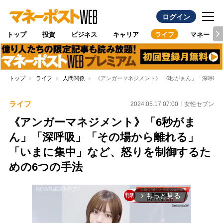
ログイン
トップ
投資
ビジネス
キャリア
ライフ
マネー
トップ
ライフ
人間関係
《アンガーマネジメント》「6秒がまん」「深呼吸
ライフ
2024.05.17 07:00
女性セブン
《アンガーマネジメント》「6秒がま
ん」「深呼吸」「その場から離れる」
「いまに集中」など、怒りを制御するた
めの6つの手法
もっと見る
arrow_forward_ios