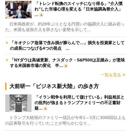
「トレンド転換のスイッチになり得る」“介入慣
れ”した市場心理を変える「日米協調為替介入」
…
日米両政府が、約28年ぶりとなる円買いの協調介入に踏み切っ
た。米国も追加介入を辞さない姿勢を示して…
「キオクシア急落で含み損が膨らんで…」損失を投資家として
の成長につなげる4つの視点 …
「NYダウは高値更新、ナスダック・S&P500は足踏み」が意味
する米国株市場の変化 半…
一覧を見る
大前研一「ビジネス新大陸」の歩き方
「イラン戦争を利用して儲けている」利益相反と
の批判が強まるトランプファミリーの不正蓄財
疑…
トランプ大統領のファミリー信託が今年1～3月に3000回以上も
の証券取引を行っていたことが明らかになり…