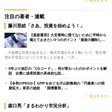
一覧を見る
注目の著者・連載
藤川里絵「さあ、投資を始めよう！」
【資産運用】大災害時に慌てないために平時から
備えておきたい3つのポイント「資産の棚卸し…
大規模な災害が起きると、株式市場が大きく動いたり、取引環
境が不安定になったりすることがある。一方…
5年ぶり改訂の「CGコード」、何が変わったのかポイントを解
説 企業に成長投資の具体的な説…
【令和のPKOか】GPIFをめぐる片山財務相の「円資産への投
資拡大」発言の波紋 「国債重視」…
一覧を見る
森口亮「まるわかり市況分析」