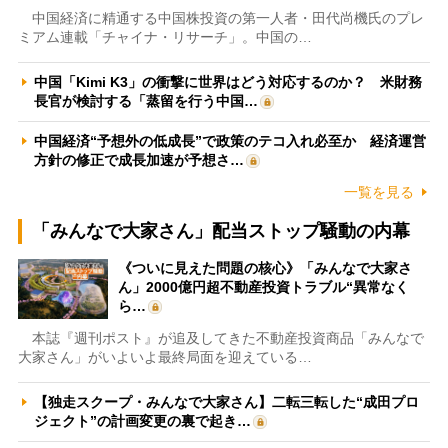
中国経済に精通する中国株投資の第一人者・田代尚機氏のプレ
ミアム連載「チャイナ・リサーチ」。中国の…
中国「Kimi K3」の衝撃に世界はどう対応するのか？ 米財務
長官が検討する「蒸留を行う中国…
中国経済“予想外の低成長”で政策のテコ入れ必至か 経済運営
方針の修正で成長加速が予想さ…
一覧を見る
「みんなで大家さん」配当ストップ騒動の内幕
《ついに見えた問題の核心》「みんなで大家さ
ん」2000億円超不動産投資トラブル“異常なく
ら…
本誌『週刊ポスト』が追及してきた不動産投資商品「みんなで
大家さん」がいよいよ最終局面を迎えている…
【独走スクープ・みんなで大家さん】二転三転した“成田プロ
ジェクト”の計画変更の裏で起き…