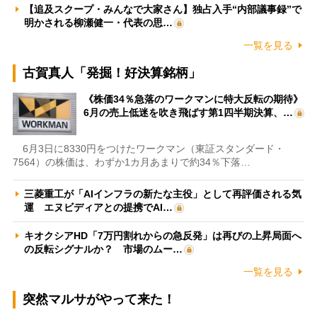
【追及スクープ・みんなで大家さん】独占入手“内部議事録”で
明かされる柳瀬健一・代表の思…
一覧を見る
古賀真人「発掘！好決算銘柄」
《株価34％急落のワークマンに特大反転の期待》
6月の売上低迷を吹き飛ばす第1四半期決算、…
6月3日に8330円をつけたワークマン（東証スタンダード・
7564）の株価は、わずか1カ月あまりで約34％下落…
三菱重工が「AIインフラの新たな主役」として再評価される気
運 エヌビディアとの提携でAI…
キオクシアHD「7万円割れからの急反発」は再びの上昇局面へ
の反転シグナルか？ 市場のムー…
一覧を見る
突然マルサがやって来た！