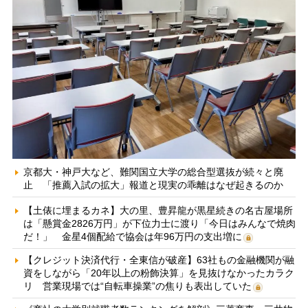
京都大・神戸大など、難関国立大学の総合型選抜が続々と廃
止 「推薦入試の拡大」報道と現実の乖離はなぜ起きるのか
【土俵に埋まるカネ】大の里、豊昇龍が黒星続きの名古屋場所
は「懸賞金2826万円」が下位力士に渡り「今日はみんなで焼肉
だ！」 金星4個配給で協会は年96万円の支出増に
【クレジット決済代行・全東信が破産】63社もの金融機関が融
資をしながら「20年以上の粉飾決算」を見抜けなかったカラク
リ 営業現場では“自転車操業”の焦りも表出していた