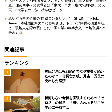
《商社の大学別就職者数ランキングを解剖》三菱商事、三井物
産、住友商事への就職者は「東大・早大・慶大で約6割」の現
実 3大学以外で強い大学はどこか
急増する中国企業の“国籍ロンダリング” SHEIN、TikTok、
Temu…本社機能を海外に移転させ、トランプ関税の回避を狙
う 現地人を隠れ蓑にした中国企業の農業参入・土地取得への
懸念も
関連記事
ランキング
豊臣兄弟は転戦続きでなぜ軍費が続い
1
たのか？ 信長亡き後、秀吉・秀長の
突出した経済…
後悔しない老後を実現するための「ゼ
2
ロ活」の極意 「思い入れある品こそ
早めに手放す…