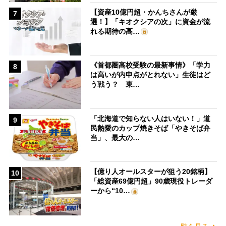
【資産10億円超・かんちさんが厳
7
選！】「キオクシアの次」に資金が流
れる期待の高…
《首都圏高校受験の最新事情》「学力
8
は高いが内申点がとれない」生徒はど
う戦う？ 東…
「北海道で知らない人はいない！」道
9
民熱愛のカップ焼きそば「やきそば弁
当」、最大の…
【億り人オールスターが狙う20銘柄】
10
「総資産69億円超」90歳現役トレーダ
ーから“10…