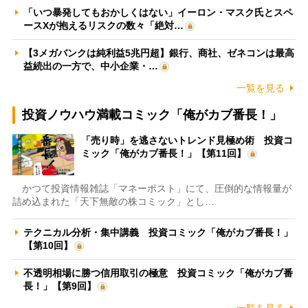
「いつ暴発してもおかしくはない」イーロン・マスク氏とスペ
ースXが抱えるリスクの数々「絶対…
【3メガバンクは純利益5兆円超】銀行、商社、ゼネコンは最高
益続出の一方で、中小企業・…
一覧を見る
投資ノウハウ満載コミック「俺がカブ番長！」
「売り時」を逃さないトレンド見極め術 投資コ
ミック「俺がカブ番長！」【第11回】
かつて投資情報雑誌「マネーポスト」にて、圧倒的な情報量が
詰め込まれた「天下無敵の株コミック」とし…
テクニカル分析・集中講義 投資コミック「俺がカブ番長！」
【第10回】
不透明相場に勝つ信用取引の極意 投資コミック「俺がカブ番
長！」【第9回】
一覧を見る