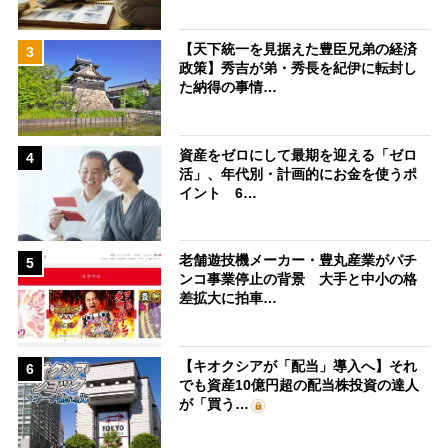
【天下統一を見据えた豊臣兄弟の経済
3
政策】秀吉が弟・秀長を紀伊に転封し
た納得の事情…
資産をゼロにして最期を迎える「ゼロ
4
活」、年代別・計画的にお金を使うポ
イント 6…
老舗遊技機メーカー・豊丸産業がパチ
5
ンコ事業停止の背景 大手と中小の格
差拡大に拍車…
【キオクシアが「配当」導入へ】それ
6
でも資産10億円超の配当株投資の達人
が「買う…