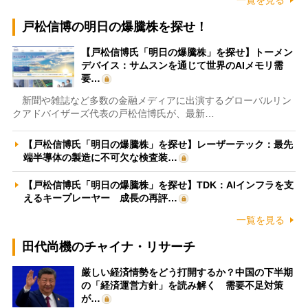
戸松信博の明日の爆騰株を探せ！
【戸松信博氏「明日の爆騰株」を探せ】トーメン
デバイス：サムスンを通じて世界のAIメモリ需
要…
新聞や雑誌など多数の金融メディアに出演するグローバルリン
クアドバイザーズ代表の戸松信博氏が、最新…
【戸松信博氏「明日の爆騰株」を探せ】レーザーテック：最先
端半導体の製造に不可欠な検査装…
【戸松信博氏「明日の爆騰株」を探せ】TDK：AIインフラを支
えるキープレーヤー 成長の再評…
一覧を見る
田代尚機のチャイナ・リサーチ
厳しい経済情勢をどう打開するか？中国の下半期
の「経済運営方針」を読み解く 需要不足対策
が…