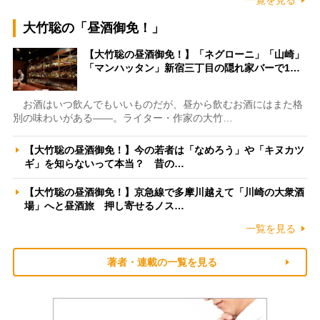
大竹聡の「昼酒御免！」
【大竹聡の昼酒御免！】「ネグローニ」「山崎」
「マンハッタン」新宿三丁目の隠れ家バーで1…
お酒はいつ飲んでもいいものだが、昼から飲むお酒にはまた格
別の味わいがある――。ライター・作家の大竹…
【大竹聡の昼酒御免！】今の若者は「なめろう」や「キヌカツ
ギ」を知らないって本当？ 昔の…
【大竹聡の昼酒御免！】京急線で多摩川越えて「川崎の大衆酒
場」へと昼酒旅 押し寄せるノス…
一覧を見る
著者・連載の一覧を見る