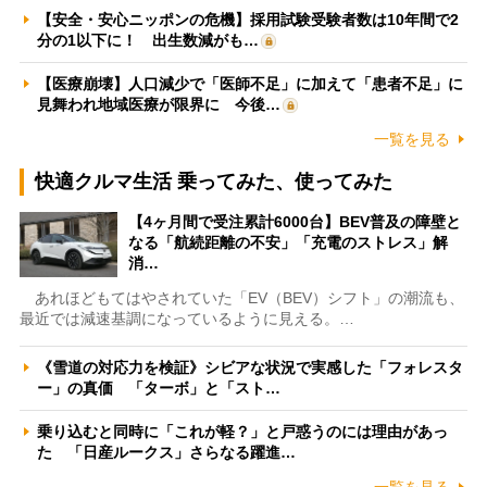
【安全・安心ニッポンの危機】採用試験受験者数は10年間で2
分の1以下に！ 出生数減がも…
【医療崩壊】人口減少で「医師不足」に加えて「患者不足」に
見舞われ地域医療が限界に 今後…
一覧を見る
快適クルマ生活 乗ってみた、使ってみた
【4ヶ月間で受注累計6000台】BEV普及の障壁と
なる「航続距離の不安」「充電のストレス」解
消…
あれほどもてはやされていた「EV（BEV）シフト」の潮流も、
最近では減速基調になっているように見える。…
《雪道の対応力を検証》シビアな状況で実感した「フォレスタ
ー」の真価 「ターボ」と「スト…
乗り込むと同時に「これが軽？」と戸惑うのには理由があっ
た 「日産ルークス」さらなる躍進…
一覧を見る