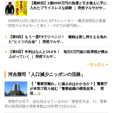
【最終回】1億6000万円の負債と引き換えに手に
入れたプライスレスな経験 ｜ 突然マルサがや…
2009年12月に発行された元FXトレーダー・磯貝清明氏の著書
『突然マルサがやって来た！～FXで10億円稼い…
【第9回】もう一度FXでリベンジ！ 種銭は差し押さえを免れ
た”ヒミツのお金” ｜ 突然マルサ…
【第8回】年利はなんと14.6％！ 毎日5万円超の延滞税が積み
上がっていく ｜ 突然マルサ…
一覧を見る
河合雅司「人口減少ニッポンの活路」
【「警察官離れ」に歯止めはかかるか？】警察庁
が本気で取り組む「警察組織の構造改革」 実
現…
警察庁が目下、頭を悩ませているのが「警察官不足」だ。警察
官の採用試験の受験者数は10年間で2分の1以…