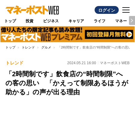
ログイン
トップ
投資
ビジネス
キャリア
ライフ
マネー
トップ
トレンド
グルメ
「2時間制です」飲食店の“時間制限”への客の思い
トレンド
2024.05.21 16:00
マネーポストWEB
「2時間制です」飲食店の“時間制限”へ
の客の思い 「かえって制限あるほうが
助かる」の声が出る理由
Loaded
:
100.00%
/
Unmute