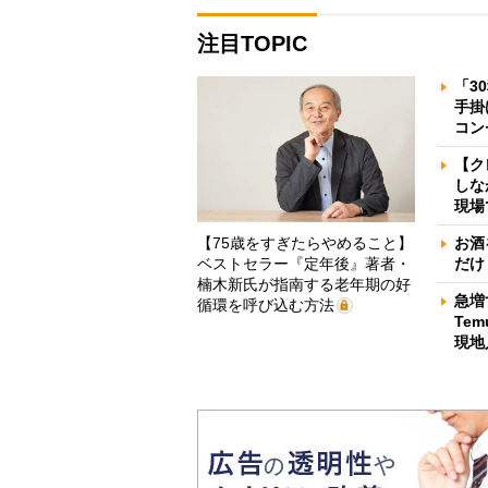
注目TOPIC
「3
手掛
コン
【ク
しな
現場
【75歳をすぎたらやめること】
お酒
ベストセラー『定年後』著者・
だけ
楠木新氏が指南する老年期の好
急増
循環を呼び込む方法
Te
現地