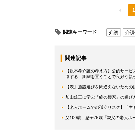
1
関連キーワード
介護
介護
関連記事
【親不孝介護の考え方】公的サービ
徹する 距離を置くことで良好な親
【表】施設選びを間違えないための
加山雄三に学ぶ「終の棲家」の選び
【老人ホームでの孤立リスク】「生
父100歳、息子75歳「親父の老人