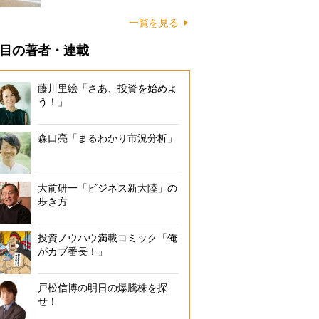
に…
一覧を見る
目の著者・連載
藤川里絵「さあ、投資を始めよ
う！」
森口亮「まるわかり市況分析」
大前研一「ビジネス新大陸」の
歩き方
投資ノウハウ満載コミック「俺
がカブ番長！」
戸松信博の明日の爆騰株を探
せ！