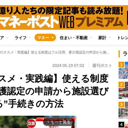
ア
ライフ
マネー
住まい・不動産
家計
トレ
【親不孝介護のススメ・実践編】使える制度はフル活用、要介護認定の申請から施設選びまで“プロに任せる”手続きの方法
ラ
1
2024.05.19 07:02
週刊ポスト
スメ・実践編】使える制度
2
護認定の申請から施設選び
る”手続きの方法
3
もっと見る
arrow_forward_ios
4