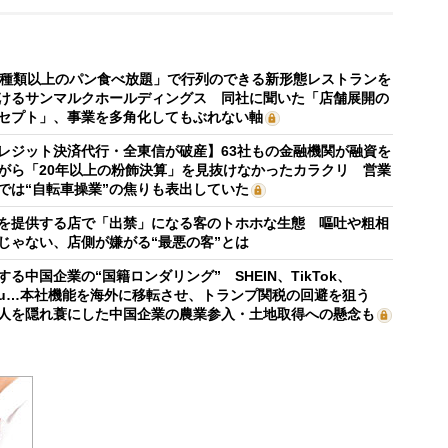
0種類以上のパン食べ放題」で行列のできる新形態レストランを
けるサンマルクホールディングス 同社に聞いた「店舗展開の
セプト」、事業を多角化してもぶれない軸
レジット決済代行・全東信が破産】63社もの金融機関が融資を
がら「20年以上の粉飾決算」を見抜けなかったカラクリ 営業
では“自転車操業”の焦りも表出していた
を提供する店で「出禁」になる客のトホホな生態 嘔吐や粗相
じゃない、店側が嫌がる“最悪の客”とは
する中国企業の“国籍ロンダリング” SHEIN、TikTok、
mu…本社機能を海外に移転させ、トランプ関税の回避を狙う
人を隠れ蓑にした中国企業の農業参入・土地取得への懸念も