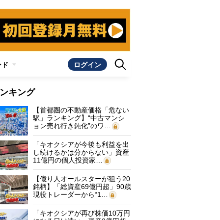
ンド
ログイン
ンキング
【首都圏の不動産価格「危ない
駅」ランキング】“中古マンシ
ョン売れ行き鈍化”のワ…
「キオクシアが今後も利益を出
し続けるかは分からない」資産
11億円の個人投資家…
【億り人オールスターが狙う20
銘柄】「総資産69億円超」90歳
現役トレーダーから“1…
「キオクシアが再び株価10万円