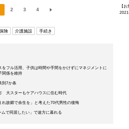
【お
2
3
4
202
保険
介護施設
手続き
スをフル活用、子供は時間や手間をかけずにマネジメントに
子関係を維持
鉄則7か条
方 大スターもケアハウスに住む時代
まれ故郷で余生を」と考えた70代男性の後悔
ホームで同居したい」で途方に暮れる