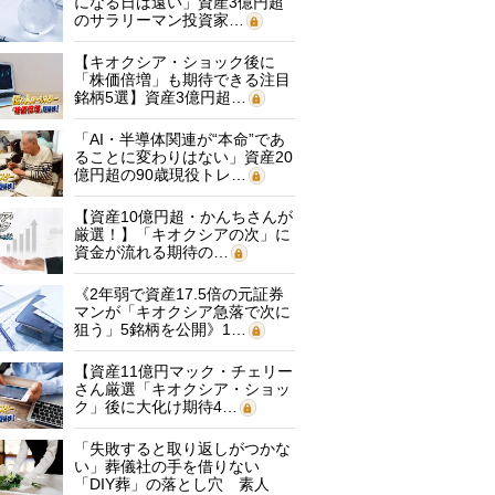
になる日は遠い」資産3億円超
のサラリーマン投資家…
【キオクシア・ショック後に
「株価倍増」も期待できる注目
銘柄5選】資産3億円超…
「AI・半導体関連が“本命”であ
ることに変わりはない」資産20
億円超の90歳現役トレ…
【資産10億円超・かんちさんが
厳選！】「キオクシアの次」に
資金が流れる期待の…
《2年弱で資産17.5倍の元証券
マンが「キオクシア急落で次に
狙う」5銘柄を公開》1…
【資産11億円マック・チェリー
さん厳選「キオクシア・ショッ
ク」後に大化け期待4…
「失敗すると取り返しがつかな
い」葬儀社の手を借りない
「DIY葬」の落とし穴 素人