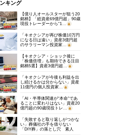
ンキング
【億り人オールスターが狙う20
銘柄】「総資産69億円超」90歳
現役トレーダーから“1…
「キオクシアが再び株価10万円
になる日は遠い」資産3億円超
のサラリーマン投資家…
【キオクシア・ショック後に
「株価倍増」も期待できる注目
銘柄5選】資産3億円超…
「キオクシアが今後も利益を出
し続けるかは分からない」資産
11億円の個人投資家…
「AI・半導体関連が“本命”であ
ることに変わりはない」資産20
億円超の90歳現役トレ…
「失敗すると取り返しがつかな
い」葬儀社の手を借りない
「DIY葬」の落とし穴 素人
に…