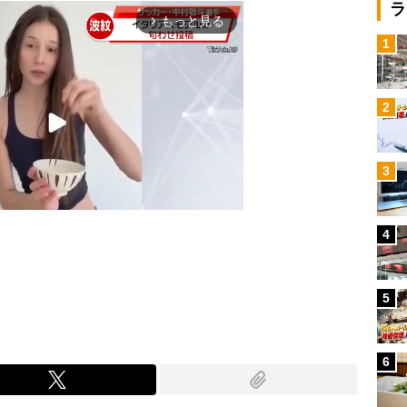
ラ
もっと見る
arrow_forward_ios
1
2
3
4
Mute
5
6