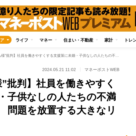
ア
ライフ
マネー
住まい・不動産
家計
トレ
【職場の“子持ち様”批判】社員を働きやすくする支援策に未婚・子供なしの人たちの不満を高める副作用も 問題を放置する大きなリスクとは
2024.05.21 11:02
マネーポストWEB
様”批判】社員を働きやすく
・子供なしの人たちの不満
 問題を放置する大きなリ