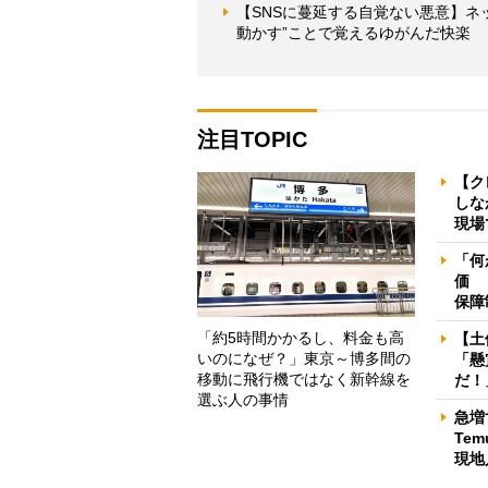
【SNSに蔓延する自覚ない悪意】ネ
動かす”ことで覚えるゆがんだ快楽
注目TOPIC
【ク
しな
現場
「何
価 
保障
「約5時間かかるし、料金も高
【土
いのになぜ？」東京～博多間の
「懸
移動に飛行機ではなく新幹線を
だ！
選ぶ人の事情
急増
Te
現地