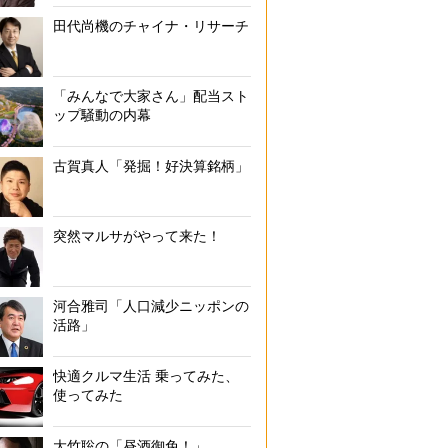
田代尚機のチャイナ・リサーチ
「みんなで大家さん」配当スト
ップ騒動の内幕
古賀真人「発掘！好決算銘柄」
突然マルサがやって来た！
河合雅司「人口減少ニッポンの
活路」
快適クルマ生活 乗ってみた、
使ってみた
大竹聡の「昼酒御免！」