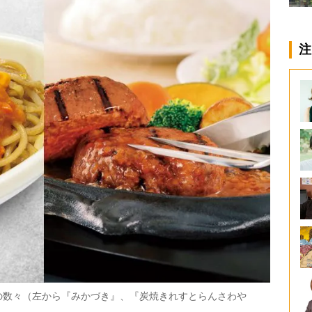
注
の数々（左から『みかづき』、『炭焼きれすとらんさわや