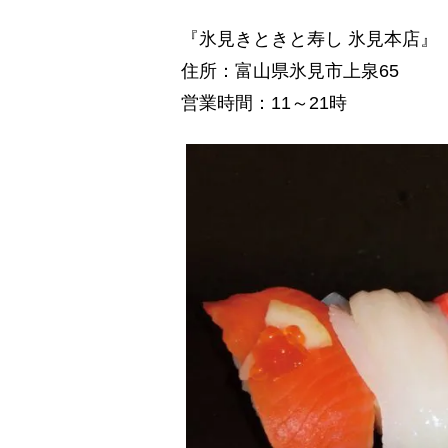
『氷見きときと寿し 氷見本店』
住所：富山県氷見市上泉65
営業時間：11～21時