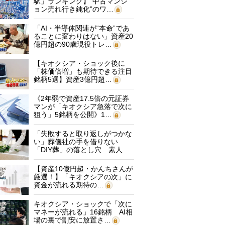
駅」ランキング】“中古マンシ
ョン売れ行き鈍化”のワ…
「AI・半導体関連が“本命”であ
ることに変わりはない」資産20
億円超の90歳現役トレ…
【キオクシア・ショック後に
「株価倍増」も期待できる注目
銘柄5選】資産3億円超…
《2年弱で資産17.5倍の元証券
マンが「キオクシア急落で次に
狙う」5銘柄を公開》1…
「失敗すると取り返しがつかな
い」葬儀社の手を借りない
「DIY葬」の落とし穴 素人
に…
【資産10億円超・かんちさんが
厳選！】「キオクシアの次」に
資金が流れる期待の…
キオクシア・ショックで「次に
マネーが流れる」16銘柄 AI相
場の裏で割安に放置さ…