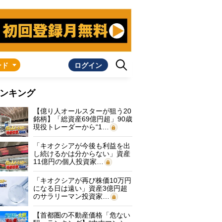
ンド
ログイン
ンキング
【億り人オールスターが狙う20
銘柄】「総資産69億円超」90歳
現役トレーダーから“1…
「キオクシアが今後も利益を出
し続けるかは分からない」資産
11億円の個人投資家…
「キオクシアが再び株価10万円
になる日は遠い」資産3億円超
のサラリーマン投資家…
【首都圏の不動産価格「危ない