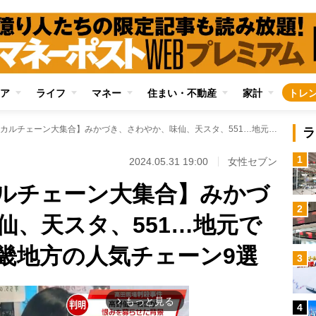
ア
ライフ
マネー
住まい・不動産
家計
トレ
【日本全国ローカルチェーン大集合】みかづき、さわやか、味仙、天スタ、551…地元で愛される中部・近畿地方の人気チェーン9選
ラ
1
2024.05.31 19:00
女性セブン
ルチェーン大集合】みかづ
2
仙、天スタ、551…地元で
畿地方の人気チェーン9選
3
もっと見る
arrow_forward_ios
4