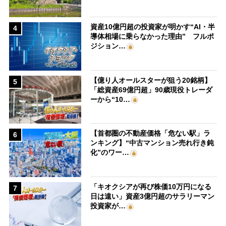
資産10億円超の投資家が明かす“AI・半
4
導体相場に乗らなかった理由” フルポ
ジション…
【億り人オールスターが狙う20銘柄】
5
「総資産69億円超」90歳現役トレーダ
ーから“10…
【首都圏の不動産価格「危ない駅」ラ
6
ンキング】“中古マンション売れ行き鈍
化”のワー…
「キオクシアが再び株価10万円になる
7
日は遠い」資産3億円超のサラリーマン
投資家が…