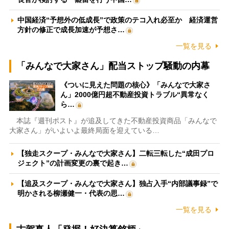
中国経済“予想外の低成長”で政策のテコ入れ必至か 経済運営
方針の修正で成長加速が予想さ…
一覧を見る
「みんなで大家さん」配当ストップ騒動の内幕
《ついに見えた問題の核心》「みんなで大家さ
ん」2000億円超不動産投資トラブル“異常なく
ら…
本誌『週刊ポスト』が追及してきた不動産投資商品「みんなで
大家さん」がいよいよ最終局面を迎えている…
【独走スクープ・みんなで大家さん】二転三転した“成田プロ
ジェクト”の計画変更の裏で起き…
【追及スクープ・みんなで大家さん】独占入手“内部議事録”で
明かされる柳瀬健一・代表の思…
一覧を見る