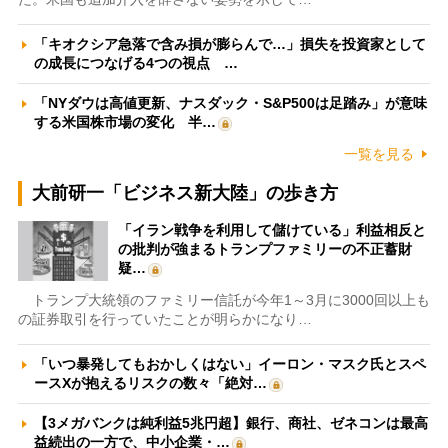
「キオクシア急落で含み損が膨らんで…」損失を投資家として
の成長につなげる4つの視点 …
「NYダウは高値更新、ナスダック・S&P500は足踏み」が意味
する米国株市場の変化 半…
一覧を見る
大前研一「ビジネス新大陸」の歩き方
「イラン戦争を利用して儲けている」利益相反と
の批判が強まるトランプファミリーの不正蓄財
疑…
トランプ大統領のファミリー信託が今年1～3月に3000回以上も
の証券取引を行っていたことが明らかになり…
「いつ暴発してもおかしくはない」イーロン・マスク氏とスペ
ースXが抱えるリスクの数々「絶対…
【3メガバンクは純利益5兆円超】銀行、商社、ゼネコンは最高
益続出の一方で、中小企業・…