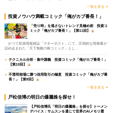
一覧を見る
投資ノウハウ満載コミック「俺がカブ番長！」
「売り時」を逃さないトレンド見極め術 投資コ
ミック「俺がカブ番長！」【第11回】
かつて投資情報雑誌「マネーポスト」にて、圧倒的な情報量が
詰め込まれた「天下無敵の株コミック」とし…
テクニカル分析・集中講義 投資コミック「俺がカブ番長！」
【第10回】
不透明相場に勝つ信用取引の極意 投資コミック「俺がカブ番
長！」【第9回】
一覧を見る
戸松信博の明日の爆騰株を探せ！
【戸松信博氏「明日の爆騰株」を探せ】トーメン
デバイス：サムスンを通じて世界のAIメモリ需