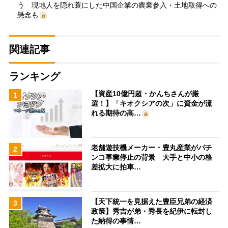
う 現地人を隠れ蓑にした中国企業の農業参入・土地取得への
懸念も
関連記事
ランキング
【資産10億円超・かんちさんが厳
1
選！】「キオクシアの次」に資金が流
れる期待の高…
老舗遊技機メーカー・豊丸産業がパチ
2
ンコ事業停止の背景 大手と中小の格
差拡大に拍車…
【天下統一を見据えた豊臣兄弟の経済
3
政策】秀吉が弟・秀長を紀伊に転封し
た納得の事情…