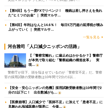
【第9回】もう一度FXでリベンジ！ 種銭は差し押さえを免れ
た”ヒミツのお金” ｜ 突然マルサ…
【第8回】年利はなんと14.6％！ 毎日5万円超の延滞税が積み
上がっていく ｜ 突然マルサ…
一覧を見る
河合雅司「人口減少ニッポンの活路」
【「警察官離れ」に歯止めはかかるか？】警察庁
が本気で取り組む「警察組織の構造改革」 実
現…
警察庁が目下、頭を悩ませているのが「警察官不足」だ。警察
官の採用試験の受験者数は10年間で2分の1以…
【安全・安心ニッポンの危機】採用試験受験者数は10年間で2
分の1以下に！ 出生数減がも…
【医療崩壊】人口減少で「医師不足」に加えて「患者不足」に
見舞われ地域医療が限界に 今後…