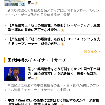
要…
新聞や雑誌など多数の金融メディアに出演するグローバルリン
クアドバイザーズ代表の戸松信博氏が、最新…
【戸松信博氏「明日の爆騰株」を探せ】レーザーテック：最先
端半導体の製造に不可欠な検査装…
【戸松信博氏「明日の爆騰株」を探せ】TDK：AIインフラを支
えるキープレーヤー 成長の再評…
一覧を見る
田代尚機のチャイナ・リサーチ
厳しい経済情勢をどう打開するか？中国の下半期
の「経済運営方針」を読み解く 需要不足対策
が…
中国経済に精通する中国株投資の第一人者・田代尚機氏のプレ
ミアム連載「チャイナ・リサーチ」。中国の…
中国「Kimi K3」の衝撃に世界はどう対応するのか？ 米財務
長官が検討する「蒸留を行う中国…