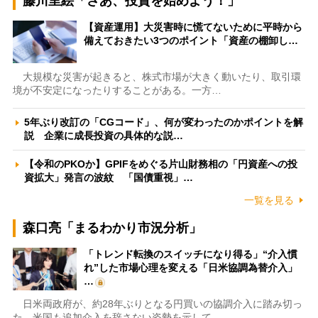
藤川里絵「さあ、投資を始めよう！」
【資産運用】大災害時に慌てないために平時から
備えておきたい3つのポイント「資産の棚卸し…
大規模な災害が起きると、株式市場が大きく動いたり、取引環
境が不安定になったりすることがある。一方…
5年ぶり改訂の「CGコード」、何が変わったのかポイントを解
説 企業に成長投資の具体的な説…
【令和のPKOか】GPIFをめぐる片山財務相の「円資産への投
資拡大」発言の波紋 「国債重視」…
一覧を見る
森口亮「まるわかり市況分析」
「トレンド転換のスイッチになり得る」“介入慣
れ”した市場心理を変える「日米協調為替介入」
…
日米両政府が、約28年ぶりとなる円買いの協調介入に踏み切っ
た。米国も追加介入を辞さない姿勢を示して…