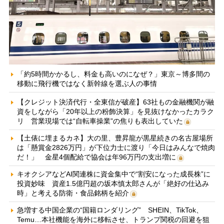
「約5時間かかるし、料金も高いのになぜ？」東京～博多間の
移動に飛行機ではなく新幹線を選ぶ人の事情
【クレジット決済代行・全東信が破産】63社もの金融機関が融
資をしながら「20年以上の粉飾決算」を見抜けなかったカラク
リ 営業現場では“自転車操業”の焦りも表出していた
【土俵に埋まるカネ】大の里、豊昇龍が黒星続きの名古屋場所
は「懸賞金2826万円」が下位力士に渡り「今日はみんなで焼肉
だ！」 金星4個配給で協会は年96万円の支出増に
キオクシアなどAI関連株に資金集中で“割安になった成長株”に
投資妙味 資産1.5億円超の坂本慎太郎さんが「絶好の仕込み
時」と考える防衛・食品銘柄を紹介
急増する中国企業の“国籍ロンダリング” SHEIN、TikTok、
Temu…本社機能を海外に移転させ、トランプ関税の回避を狙