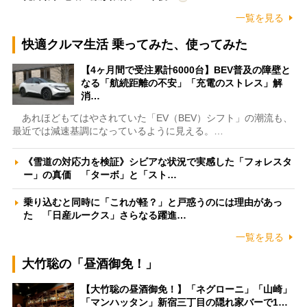
一覧を見る
快適クルマ生活 乗ってみた、使ってみた
【4ヶ月間で受注累計6000台】BEV普及の障壁と
なる「航続距離の不安」「充電のストレス」解
消…
あれほどもてはやされていた「EV（BEV）シフト」の潮流も、
最近では減速基調になっているように見える。…
《雪道の対応力を検証》シビアな状況で実感した「フォレスタ
ー」の真価 「ターボ」と「スト…
乗り込むと同時に「これが軽？」と戸惑うのには理由があっ
た 「日産ルークス」さらなる躍進…
一覧を見る
大竹聡の「昼酒御免！」
【大竹聡の昼酒御免！】「ネグローニ」「山崎」
「マンハッタン」新宿三丁目の隠れ家バーで1…