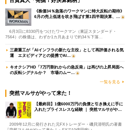
古賀真人「発掘！好決算銘柄」
《株価34％急落のワークマンに特大反転の期待》
6月の売上低迷を吹き飛ばす第1四半期決算、…
6月3日に8330円をつけたワークマン（東証スタンダード・
7564）の株価は、わずか1カ月あまりで約34％下落…
三菱重工が「AIインフラの新たな主役」として再評価される気
運 エヌビディアとの提携でAI…
キオクシアHD「7万円割れからの急反発」は再びの上昇局面へ
の反転シグナルか？ 市場のムー…
一覧を見る
突然マルサがやって来た！
【最終回】1億6000万円の負債と引き換えに手に
入れたプライスレスな経験 ｜ 突然マルサがや…
2009年12月に発行された元FXトレーダー・磯貝清明氏の著書
『突然マルサがやって来た！～FXで10億円稼い…