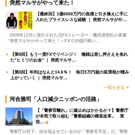
突然マルサがやって来た！
【最終回】1億6000万円の負債と引き換えに手に
入れたプライスレスな経験 ｜ 突然マルサがや…
2009年12月に発行された元FXトレーダー・磯貝清明氏の著書
『突然マルサがやって来た！～FXで10億円稼い…
【第9回】もう一度FXでリベンジ！ 種銭は差し押さえを免れ
た”ヒミツのお金” ｜ 突然マルサ…
【第8回】年利はなんと14.6％！ 毎日5万円超の延滞税が積み
上がっていく ｜ 突然マルサ…
一覧を見る
河合雅司「人口減少ニッポンの活路」
【「警察官離れ」に歯止めはかかるか？】警察庁
が本気で取り組む「警察組織の構造改革」 実
現…
警察庁が目下、頭を悩ませているのが「警察官不足」だ。警察