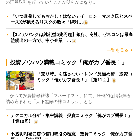
の証券取引を行っていたことが明らかになり…
「いつ暴発してもおかしくはない」イーロン・マスク氏とスペ
ースXが抱えるリスクの数々「絶対…
【3メガバンクは純利益5兆円超】銀行、商社、ゼネコンは最高
益続出の一方で、中小企業・…
一覧を見る
投資ノウハウ満載コミック「俺がカブ番長！」
「売り時」を逃さないトレンド見極め術 投資コ
ミック「俺がカブ番長！」【第11回】
かつて投資情報雑誌「マネーポスト」にて、圧倒的な情報量が
詰め込まれた「天下無敵の株コミック」とし…
テクニカル分析・集中講義 投資コミック「俺がカブ番長！」
【第10回】
不透明相場に勝つ信用取引の極意 投資コミック「俺がカブ番