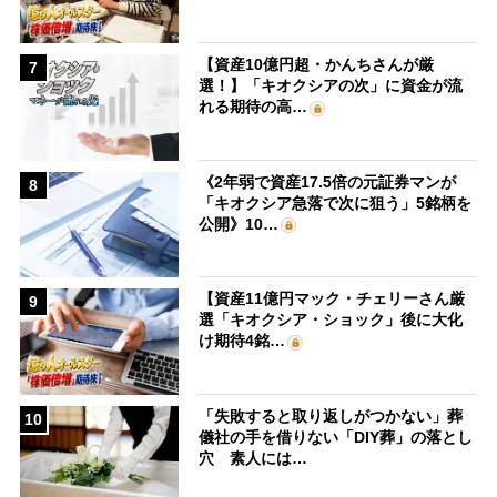
【資産10億円超・かんちさんが厳
7
選！】「キオクシアの次」に資金が流
れる期待の高…
《2年弱で資産17.5倍の元証券マンが
8
「キオクシア急落で次に狙う」5銘柄を
公開》10…
【資産11億円マック・チェリーさん厳
9
選「キオクシア・ショック」後に大化
け期待4銘…
「失敗すると取り返しがつかない」葬
10
儀社の手を借りない「DIY葬」の落とし
穴 素人には…