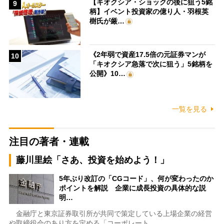
【キオクシア・ショックの後に狙う5銘
9
柄】イベント投資家の億り人・羽根英
樹氏が厳…
《2年弱で資産17.5倍の元証券マンが
10
「キオクシア急落で次に狙う」5銘柄を
公開》10…
一覧を見る
注目の著者・連載
藤川里絵「さあ、投資を始めよう！」
5年ぶり改訂の「CGコード」、何が変わったのか
ポイントを解説 企業に成長投資の具体的な説
明…
金融庁と東京証券取引所が共同で策定している上場企業の経営
や取締役会のあり方を定める「コーポレート…