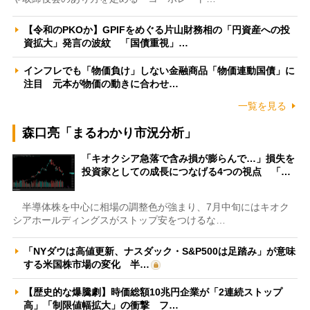
【令和のPKOか】GPIFをめぐる片山財務相の「円資産への投
資拡大」発言の波紋 「国債重視」…
インフレでも「物価負け」しない金融商品「物価連動国債」に
注目 元本が物価の動きに合わせ…
一覧を見る
森口亮「まるわかり市況分析」
「キオクシア急落で含み損が膨らんで…」損失を
投資家としての成長につなげる4つの視点 「…
半導体株を中心に相場の調整色が強まり、7月中旬にはキオク
シアホールディングスがストップ安をつけるな…
「NYダウは高値更新、ナスダック・S&P500は足踏み」が意味
する米国株市場の変化 半…
【歴史的な爆騰劇】時価総額10兆円企業が「2連続ストップ
高」「制限値幅拡大」の衝撃 フ…