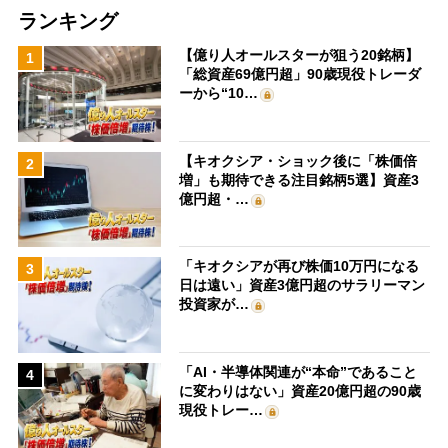
ランキング
【億り人オールスターが狙う20銘柄】
1
「総資産69億円超」90歳現役トレーダ
ーから“10…
【キオクシア・ショック後に「株価倍
2
増」も期待できる注目銘柄5選】資産3
億円超・…
「キオクシアが再び株価10万円になる
3
日は遠い」資産3億円超のサラリーマン
投資家が…
「AI・半導体関連が“本命”であること
4
に変わりはない」資産20億円超の90歳
現役トレー…