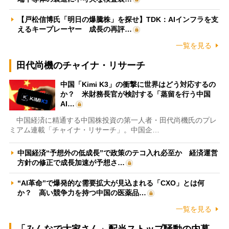
【戸松信博氏「明日の爆騰株」を探せ】TDK：AIインフラを支
えるキープレーヤー 成長の再評…
一覧を見る
田代尚機のチャイナ・リサーチ
中国「Kimi K3」の衝撃に世界はどう対応するの
か？ 米財務長官が検討する「蒸留を行う中国
AI…
中国経済に精通する中国株投資の第一人者・田代尚機氏のプレ
ミアム連載「チャイナ・リサーチ」。中国企…
中国経済“予想外の低成長”で政策のテコ入れ必至か 経済運営
方針の修正で成長加速が予想さ…
“AI革命”で爆発的な需要拡大が見込まれる「CXO」とは何
か？ 高い競争力を持つ中国の医薬品…
一覧を見る
「みんなで大家さん」配当ストップ騒動の内幕