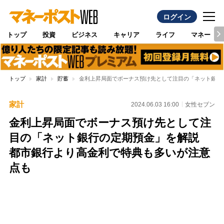
ログイン
トップ
投資
ビジネス
キャリア
ライフ
マネー
トップ
家計
貯蓄
金利上昇局面でボーナス預け先として注目の「ネット銀行
家計
2024.06.03 16:00
女性セブン
金利上昇局面でボーナス預け先として注
目の「ネット銀行の定期預金」を解説
都市銀行より高金利で特典も多いが注意
点も
Loaded
:
97.10%
/
Unmute