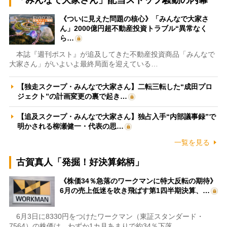
《ついに見えた問題の核心》「みんなで大家さ
ん」2000億円超不動産投資トラブル“異常なく
ら…
本誌『週刊ポスト』が追及してきた不動産投資商品「みんなで
大家さん」がいよいよ最終局面を迎えている…
【独走スクープ・みんなで大家さん】二転三転した“成田プロ
ジェクト”の計画変更の裏で起き…
【追及スクープ・みんなで大家さん】独占入手“内部議事録”で
明かされる柳瀬健一・代表の思…
一覧を見る
古賀真人「発掘！好決算銘柄」
《株価34％急落のワークマンに特大反転の期待》
6月の売上低迷を吹き飛ばす第1四半期決算、…
6月3日に8330円をつけたワークマン（東証スタンダード・
7564）の株価は、わずか1カ月あまりで約34％下落…