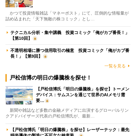
かつて投資情報雑誌「マネーポスト」にて、圧倒的な情報量が
詰め込まれた「天下無敵の株コミック」とし…
テクニカル分析・集中講義 投資コミック「俺がカブ番長！」
【第10回】
不透明相場に勝つ信用取引の極意 投資コミック「俺がカブ番
長！」【第9回】
一覧を見る
戸松信博の明日の爆騰株を探せ！
【戸松信博氏「明日の爆騰株」を探せ】トーメン
デバイス：サムスンを通じて世界のAIメモリ需
要…
新聞や雑誌など多数の金融メディアに出演するグローバルリン
クアドバイザーズ代表の戸松信博氏が、最新…
【戸松信博氏「明日の爆騰株」を探せ】レーザーテック：最先
端半導体の製造に不可欠な検査装…