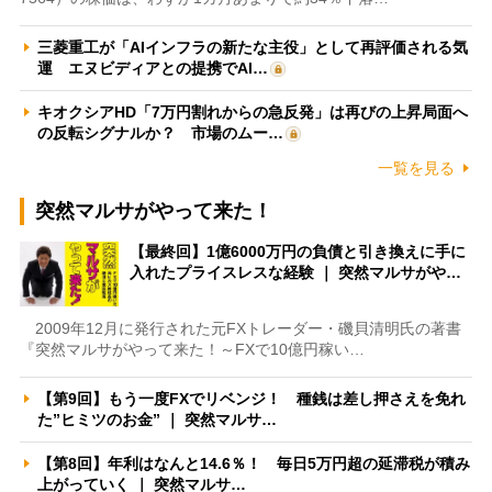
三菱重工が「AIインフラの新たな主役」として再評価される気
運 エヌビディアとの提携でAI…
キオクシアHD「7万円割れからの急反発」は再びの上昇局面へ
の反転シグナルか？ 市場のムー…
一覧を見る
突然マルサがやって来た！
【最終回】1億6000万円の負債と引き換えに手に
入れたプライスレスな経験 ｜ 突然マルサがや…
2009年12月に発行された元FXトレーダー・磯貝清明氏の著書
『突然マルサがやって来た！～FXで10億円稼い…
【第9回】もう一度FXでリベンジ！ 種銭は差し押さえを免れ
た”ヒミツのお金” ｜ 突然マルサ…
【第8回】年利はなんと14.6％！ 毎日5万円超の延滞税が積み
上がっていく ｜ 突然マルサ…