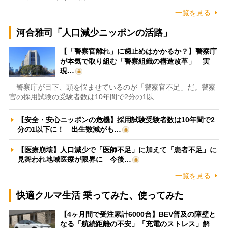
一覧を見る
河合雅司「人口減少ニッポンの活路」
【「警察官離れ」に歯止めはかかるか？】警察庁
が本気で取り組む「警察組織の構造改革」 実
現…
警察庁が目下、頭を悩ませているのが「警察官不足」だ。警察
官の採用試験の受験者数は10年間で2分の1以…
【安全・安心ニッポンの危機】採用試験受験者数は10年間で2
分の1以下に！ 出生数減がも…
【医療崩壊】人口減少で「医師不足」に加えて「患者不足」に
見舞われ地域医療が限界に 今後…
一覧を見る
快適クルマ生活 乗ってみた、使ってみた
【4ヶ月間で受注累計6000台】BEV普及の障壁と
なる「航続距離の不安」「充電のストレス」解