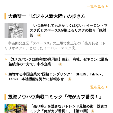
一覧を見る
大前研一「ビジネス新大陸」の歩き方
「いつ暴発してもおかしくはない」イーロン・マ
スク氏とスペースXが抱えるリスクの数々「絶対
的…
宇宙開発企業「スペースX」の上場で史上初の「兆万長者（ト
リリオネア）」となったイーロン・マスク氏。…
【3メガバンクは純利益5兆円超】銀行、商社、ゼネコンは最高
益続出の一方で、中小企業・…
急増する中国企業の“国籍ロンダリング” SHEIN、TikTok、
Temu…本社機能を海外に移転させ…
一覧を見る
投資ノウハウ満載コミック「俺がカブ番長！」
「売り時」を逃さないトレンド見極め術 投資コ
ミック「俺がカブ番長！」【第11回】