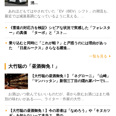
消…
あれほどもてはやされていた「EV（BEV）シフト」の潮流も、
最近では減速基調になっているように見える。…
《雪道の対応力を検証》シビアな状況で実感した「フォレスタ
ー」の真価 「ターボ」と「スト…
乗り込むと同時に「これが軽？」と戸惑うのには理由があっ
た 「日産ルークス」さらなる躍進…
一覧を見る
大竹聡の「昼酒御免！」
【大竹聡の昼酒御免！】「ネグローニ」「山崎」
「マンハッタン」新宿三丁目の隠れ家バーで1…
お酒はいつ飲んでもいいものだが、昼から飲むお酒にはまた格
別の味わいがある――。ライター・作家の大竹…
【大竹聡の昼酒御免！】今の若者は「なめろう」や「キヌカツ
ギ」を知らないって本当？ 昔の…