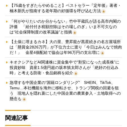
【75歳をすぎたらやめること】ベストセラー『定年後』著者・
楠木新氏が指南する老年期の好循環を呼び込む方法
「何がやりたいのか分からない」竹中平蔵氏が語る高市内閣の
評価 「給付付き税額控除はその場しのぎ」いま不可欠なの
は“社会保障制度の改革議論”と指摘
【土俵に埋まるカネ】大の里、豊昇龍が黒星続きの名古屋場所
は「懸賞金2826万円」が下位力士に渡り「今日はみんなで焼肉
だ！」 金星4個配給で協会は年96万円の支出増に
キオクシアなどAI関連株に資金集中で“割安になった成長株”に
投資妙味 資産1.5億円超の坂本慎太郎さんが「絶好の仕込み
時」と考える防衛・食品銘柄を紹介
急増する中国企業の“国籍ロンダリング” SHEIN、TikTok、
Temu…本社機能を海外に移転させ、トランプ関税の回避を狙
う 現地人を隠れ蓑にした中国企業の農業参入・土地取得への
懸念も
関連記事