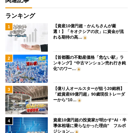
関連記事
ランキング
【資産10億円超・かんちさんが厳
1
選！】「キオクシアの次」に資金が流
れる期待の高…
【首都圏の不動産価格「危ない駅」ラ
2
ンキング】“中古マンション売れ行き鈍
化”のワー…
【億り人オールスターが狙う20銘柄】
3
「総資産69億円超」90歳現役トレーダ
ーから“10…
資産10億円超の投資家が明かす“AI・半
4
導体相場に乗らなかった理由” フルポ
ジション…