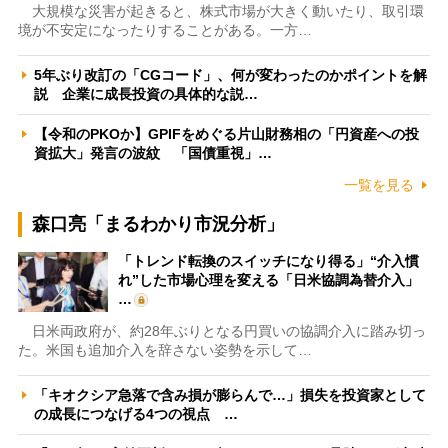
大規模な災害が起きると、株式市場が大きく動いたり、取引環
境が不安定になったりすることがある。一方…
5年ぶり改訂の「CGコード」、何が変わったのかポイントを解
説 企業に成長投資の具体的な説…
【令和のPKOか】GPIFをめぐる片山財務相の「円資産への投
資拡大」発言の波紋 「国債重視」…
一覧を見る
森口亮「まるわかり市況分析」
「トレンド転換のスイッチになり得る」“介入慣
れ”した市場心理を変える「日米協調為替介入」
…
日米両政府が、約28年ぶりとなる円買いの協調介入に踏み切っ
た。米国も追加介入を辞さない姿勢を示して…
「キオクシア急落で含み損が膨らんで…」損失を投資家として
の成長につなげる4つの視点 …