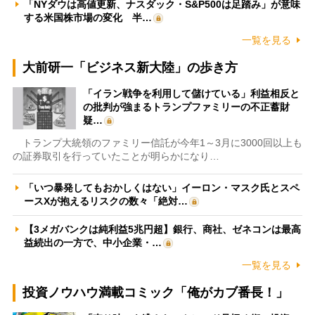
「NYダウは高値更新、ナスダック・S&P500は足踏み」が意味
する米国株市場の変化 半…
一覧を見る
大前研一「ビジネス新大陸」の歩き方
「イラン戦争を利用して儲けている」利益相反と
の批判が強まるトランプファミリーの不正蓄財
疑…
トランプ大統領のファミリー信託が今年1～3月に3000回以上も
の証券取引を行っていたことが明らかになり…
「いつ暴発してもおかしくはない」イーロン・マスク氏とスペ
ースXが抱えるリスクの数々「絶対…
【3メガバンクは純利益5兆円超】銀行、商社、ゼネコンは最高
益続出の一方で、中小企業・…
一覧を見る
投資ノウハウ満載コミック「俺がカブ番長！」