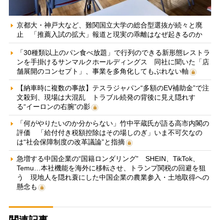
京都大・神戸大など、難関国立大学の総合型選抜が続々と廃
止 「推薦入試の拡大」報道と現実の乖離はなぜ起きるのか
「30種類以上のパン食べ放題」で行列のできる新形態レストラ
ンを手掛けるサンマルクホールディングス 同社に聞いた「店
舗展開のコンセプト」、事業を多角化してもぶれない軸
【納車時に複数の事故】テスラジャパン“多額のEV補助金”で注
文殺到、現場は大混乱 トラブル続発の背後に見え隠れす
る“イーロンの右腕”の影
「何がやりたいのか分からない」竹中平蔵氏が語る高市内閣の
評価 「給付付き税額控除はその場しのぎ」いま不可欠なの
は“社会保障制度の改革議論”と指摘
急増する中国企業の“国籍ロンダリング” SHEIN、TikTok、
Temu…本社機能を海外に移転させ、トランプ関税の回避を狙
う 現地人を隠れ蓑にした中国企業の農業参入・土地取得への
懸念も