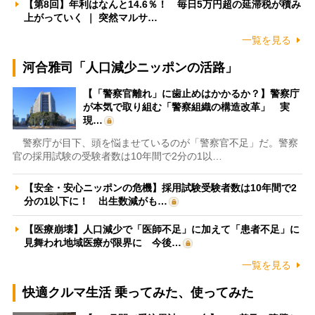
【第8回】年利はなんと14.6％！ 毎日5万円超の延滞税が積み
上がっていく ｜ 突然マルサ…
一覧を見る
河合雅司「人口減少ニッポンの活路」
【「警察官離れ」に歯止めはかかるか？】警察庁
が本気で取り組む「警察組織の構造改革」 実
現…
警察庁が目下、頭を悩ませているのが「警察官不足」だ。警察
官の採用試験の受験者数は10年間で2分の1以…
【安全・安心ニッポンの危機】採用試験受験者数は10年間で2
分の1以下に！ 出生数減がも…
【医療崩壊】人口減少で「医師不足」に加えて「患者不足」に
見舞われ地域医療が限界に 今後…
一覧を見る
快適クルマ生活 乗ってみた、使ってみた