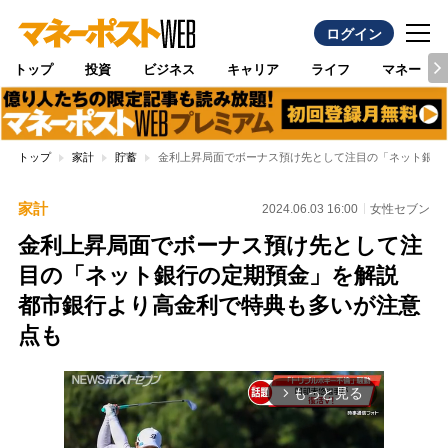
ログイン
トップ
投資
ビジネス
キャリア
ライフ
マネー
トップ
家計
貯蓄
金利上昇局面でボーナス預け先として注目の「ネット銀行
家計
2024.06.03 16:00
女性セブン
金利上昇局面でボーナス預け先として注
目の「ネット銀行の定期預金」を解説
都市銀行より高金利で特典も多いが注意
点も
もっと見る
arrow_forward_ios