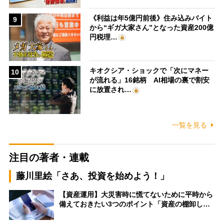
《利益は年5億円前後》住み込みバイト
9
から“ギガ大家さん”となった資産200億
円税理…
キオクシア・ショックで「次にマネー
10
が流れる」16銘柄 AI相場の裏で割安
に放置され…
一覧を見る
注目の著者・連載
藤川里絵「さあ、投資を始めよう！」
【資産運用】大災害時に慌てないために平時から
備えておきたい3つのポイント「資産の棚卸し…