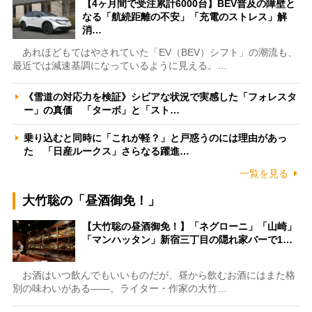
【4ヶ月間で受注累計6000台】BEV普及の障壁と
なる「航続距離の不安」「充電のストレス」解
消…
あれほどもてはやされていた「EV（BEV）シフト」の潮流も、
最近では減速基調になっているように見える。…
《雪道の対応力を検証》シビアな状況で実感した「フォレスタ
ー」の真価 「ターボ」と「スト…
乗り込むと同時に「これが軽？」と戸惑うのには理由があっ
た 「日産ルークス」さらなる躍進…
一覧を見る
大竹聡の「昼酒御免！」
【大竹聡の昼酒御免！】「ネグローニ」「山崎」
「マンハッタン」新宿三丁目の隠れ家バーで1…
お酒はいつ飲んでもいいものだが、昼から飲むお酒にはまた格
別の味わいがある――。ライター・作家の大竹…