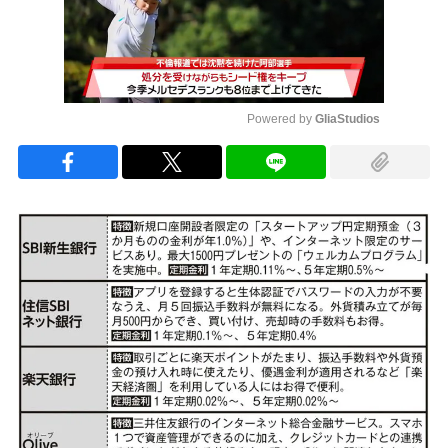
Powered by 
GliaStudios
Mute