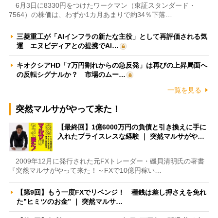
6月3日に8330円をつけたワークマン（東証スタンダード・
7564）の株価は、わずか1カ月あまりで約34％下落…
三菱重工が「AIインフラの新たな主役」として再評価される気
運 エヌビディアとの提携でAI…
キオクシアHD「7万円割れからの急反発」は再びの上昇局面へ
の反転シグナルか？ 市場のムー…
一覧を見る
突然マルサがやって来た！
【最終回】1億6000万円の負債と引き換えに手に
入れたプライスレスな経験 ｜ 突然マルサがや…
2009年12月に発行された元FXトレーダー・磯貝清明氏の著書
『突然マルサがやって来た！～FXで10億円稼い…
【第9回】もう一度FXでリベンジ！ 種銭は差し押さえを免れ
た”ヒミツのお金” ｜ 突然マルサ…