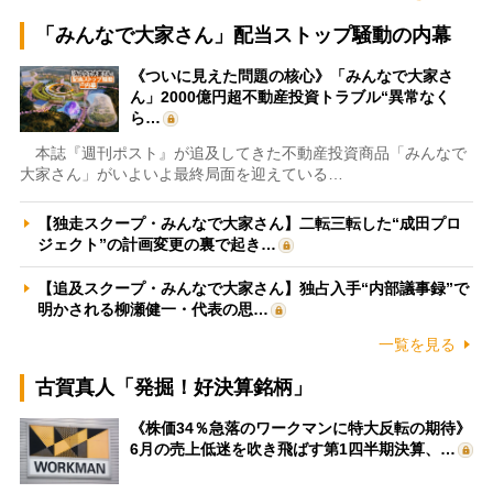
「みんなで大家さん」配当ストップ騒動の内幕
《ついに見えた問題の核心》「みんなで大家さ
ん」2000億円超不動産投資トラブル“異常なく
ら…
本誌『週刊ポスト』が追及してきた不動産投資商品「みんなで
大家さん」がいよいよ最終局面を迎えている…
【独走スクープ・みんなで大家さん】二転三転した“成田プロ
ジェクト”の計画変更の裏で起き…
【追及スクープ・みんなで大家さん】独占入手“内部議事録”で
明かされる柳瀬健一・代表の思…
一覧を見る
古賀真人「発掘！好決算銘柄」
《株価34％急落のワークマンに特大反転の期待》
6月の売上低迷を吹き飛ばす第1四半期決算、…