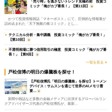
「売り時」を逃さないトレンド見極め術 投資コ
ミック「俺がカブ番長！」【第11回】
かつて投資情報雑誌「マネーポスト」にて、圧倒的な情報量が
詰め込まれた「天下無敵の株コミック」とし…
テクニカル分析・集中講義 投資コミック「俺がカブ番長！」
【第10回】
不透明相場に勝つ信用取引の極意 投資コミック「俺がカブ番
長！」【第9回】
一覧を見る
戸松信博の明日の爆騰株を探せ！
【戸松信博氏「明日の爆騰株」を探せ】トーメン
デバイス：サムスンを通じて世界のAIメモリ需
要…
新聞や雑誌など多数の金融メディアに出演するグローバルリン
クアドバイザーズ代表の戸松信博氏が、最新…