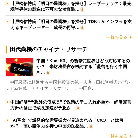
【戸松信博氏「明日の爆騰株」を探せ】レーザーテック：最先
端半導体の製造に不可欠な検査装…
【戸松信博氏「明日の爆騰株」を探せ】TDK：AIインフラを支
えるキープレーヤー 成長の再評…
一覧を見る
田代尚機のチャイナ・リサーチ
中国「Kimi K3」の衝撃に世界はどう対応するの
か？ 米財務長官が検討する「蒸留を行う中国
AI…
中国経済に精通する中国株投資の第一人者・田代尚機氏のプレ
ミアム連載「チャイナ・リサーチ」。中国企…
中国経済“予想外の低成長”で政策のテコ入れ必至か 経済運営
方針の修正で成長加速が予想さ…
“AI革命”で爆発的な需要拡大が見込まれる「CXO」とは何
か？ 高い競争力を持つ中国の医薬品…
一覧を見る