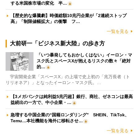
する米国株市場の変化 半…
【歴史的な爆騰劇】時価総額10兆円企業が「2連続ストップ
高」「制限値幅拡大」の衝撃 フ…
一覧を見る
大前研一「ビジネス新大陸」の歩き方
「いつ暴発してもおかしくはない」イーロン・マ
スク氏とスペースXが抱えるリスクの数々「絶対
的…
宇宙開発企業「スペースX」の上場で史上初の「兆万長者（ト
リリオネア）」となったイーロン・マスク氏。…
【3メガバンクは純利益5兆円超】銀行、商社、ゼネコンは最高
益続出の一方で、中小企業・…
急増する中国企業の“国籍ロンダリング” SHEIN、TikTok、
Temu…本社機能を海外に移転させ…
一覧を見る