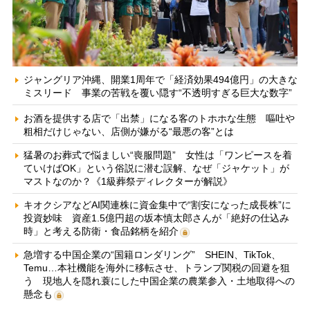
ジャングリア沖縄、開業1周年で「経済効果494億円」の大きな
ミスリード 事業の苦戦を覆い隠す“不透明すぎる巨大な数字”
お酒を提供する店で「出禁」になる客のトホホな生態 嘔吐や
粗相だけじゃない、店側が嫌がる“最悪の客”とは
猛暑のお葬式で悩ましい“喪服問題” 女性は「ワンピースを着
ていけばOK」という俗説に潜む誤解、なぜ「ジャケット」が
マストなのか？《1級葬祭ディレクターが解説》
キオクシアなどAI関連株に資金集中で“割安になった成長株”に
投資妙味 資産1.5億円超の坂本慎太郎さんが「絶好の仕込み
時」と考える防衛・食品銘柄を紹介
急増する中国企業の“国籍ロンダリング” SHEIN、TikTok、
Temu…本社機能を海外に移転させ、トランプ関税の回避を狙
う 現地人を隠れ蓑にした中国企業の農業参入・土地取得への
懸念も