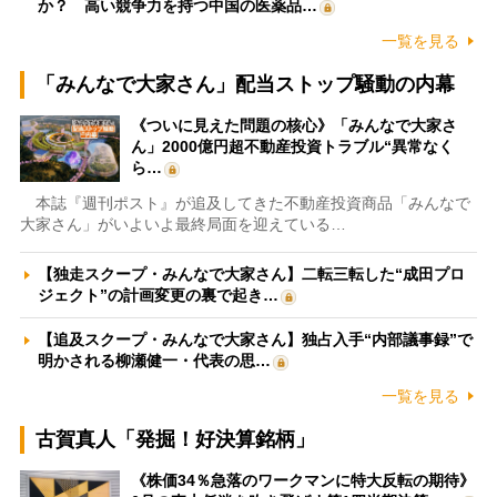
か？ 高い競争力を持つ中国の医薬品…
一覧を見る
「みんなで大家さん」配当ストップ騒動の内幕
《ついに見えた問題の核心》「みんなで大家さ
ん」2000億円超不動産投資トラブル“異常なく
ら…
本誌『週刊ポスト』が追及してきた不動産投資商品「みんなで
大家さん」がいよいよ最終局面を迎えている…
【独走スクープ・みんなで大家さん】二転三転した“成田プロ
ジェクト”の計画変更の裏で起き…
【追及スクープ・みんなで大家さん】独占入手“内部議事録”で
明かされる柳瀬健一・代表の思…
一覧を見る
古賀真人「発掘！好決算銘柄」
《株価34％急落のワークマンに特大反転の期待》