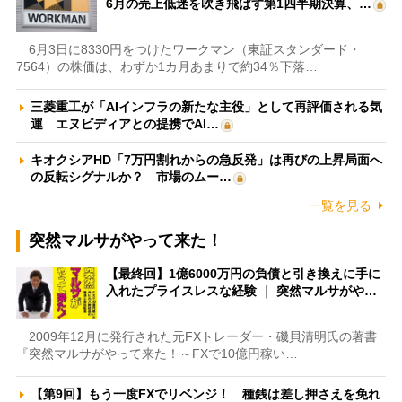
6月の売上低迷を吹き飛ばす第1四半期決算、…
6月3日に8330円をつけたワークマン（東証スタンダード・
7564）の株価は、わずか1カ月あまりで約34％下落…
三菱重工が「AIインフラの新たな主役」として再評価される気
運 エヌビディアとの提携でAI…
キオクシアHD「7万円割れからの急反発」は再びの上昇局面へ
の反転シグナルか？ 市場のムー…
一覧を見る
突然マルサがやって来た！
【最終回】1億6000万円の負債と引き換えに手に
入れたプライスレスな経験 ｜ 突然マルサがや…
2009年12月に発行された元FXトレーダー・磯貝清明氏の著書
『突然マルサがやって来た！～FXで10億円稼い…
【第9回】もう一度FXでリベンジ！ 種銭は差し押さえを免れ