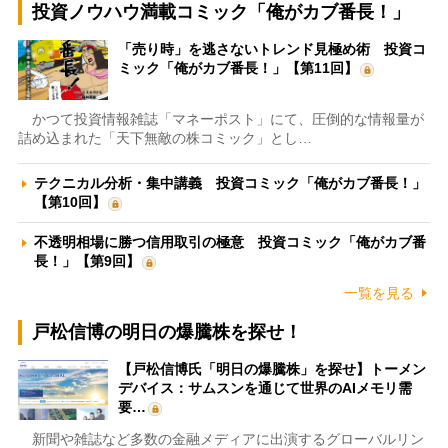
投資ノウハウ満載コミック「俺がカブ番長！」
「売り時」を逃さないトレンド見極め術 投資コ
ミック「俺がカブ番長！」【第11回】
かつて投資情報雑誌「マネーポスト」にて、圧倒的な情報量が
詰め込まれた「天下無敵の株コミック」とし…
テクニカル分析・集中講義 投資コミック「俺がカブ番長！」
【第10回】
不透明相場に勝つ信用取引の極意 投資コミック「俺がカブ番
長！」【第9回】
一覧を見る
戸松信博の明日の爆騰株を探せ！
【戸松信博氏「明日の爆騰株」を探せ】トーメン
デバイス：サムスンを通じて世界のAIメモリ需
要…
新聞や雑誌など多数の金融メディアに出演するグローバルリン