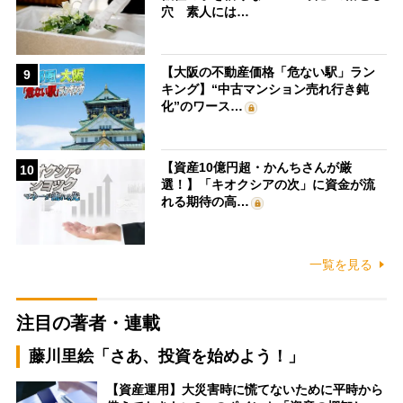
穴 素人には…
【大阪の不動産価格「危ない駅」ラン
9
キング】“中古マンション売れ行き鈍
化”のワース…
【資産10億円超・かんちさんが厳
10
選！】「キオクシアの次」に資金が流
れる期待の高…
一覧を見る
注目の著者・連載
藤川里絵「さあ、投資を始めよう！」
【資産運用】大災害時に慌てないために平時から