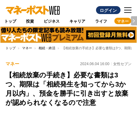
ログイン
トップ
投資
ビジネス
キャリア
ライフ
マネー
トップ
マネー
相続・終活
【相続放棄の手続き】必要な書類は3つ、期限は
マネー
2024.06.04 16:00
女性セブン
【相続放棄の手続き】必要な書類は3
つ、期限は「相続発生を知ってから3か
月以内」、預金を勝手に引き出すと放棄
が認められなくなるので注意
Loaded
:
97.10%
/
Unmute