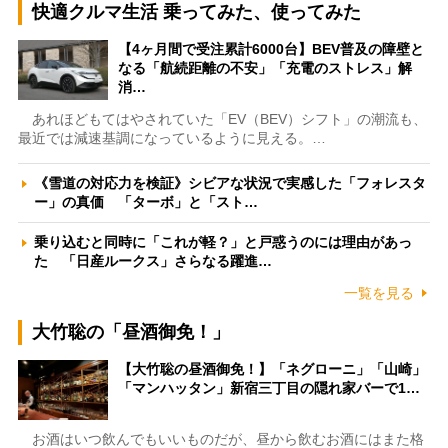
快適クルマ生活 乗ってみた、使ってみた
【4ヶ月間で受注累計6000台】BEV普及の障壁と
なる「航続距離の不安」「充電のストレス」解
消…
あれほどもてはやされていた「EV（BEV）シフト」の潮流も、
最近では減速基調になっているように見える。…
《雪道の対応力を検証》シビアな状況で実感した「フォレスタ
ー」の真価 「ターボ」と「スト…
乗り込むと同時に「これが軽？」と戸惑うのには理由があっ
た 「日産ルークス」さらなる躍進…
一覧を見る
大竹聡の「昼酒御免！」
【大竹聡の昼酒御免！】「ネグローニ」「山崎」
「マンハッタン」新宿三丁目の隠れ家バーで1…
お酒はいつ飲んでもいいものだが、昼から飲むお酒にはまた格