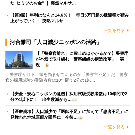
た”ヒミツのお金” ｜ 突然マルサ…
【第8回】年利はなんと14.6％！ 毎日5万円超の延滞税が積み
上がっていく ｜ 突然マルサ…
一覧を見る
河合雅司「人口減少ニッポンの活路」
【「警察官離れ」に歯止めはかかるか？】警察庁
が本気で取り組む「警察組織の構造改革」 実
現…
警察庁が目下、頭を悩ませているのが「警察官不足」だ。警察
官の採用試験の受験者数は10年間で2分の1以…
【安全・安心ニッポンの危機】採用試験受験者数は10年間で2
分の1以下に！ 出生数減がも…
【医療崩壊】人口減少で「医師不足」に加えて「患者不足」に
見舞われ地域医療が限界に 今後…
一覧を見る