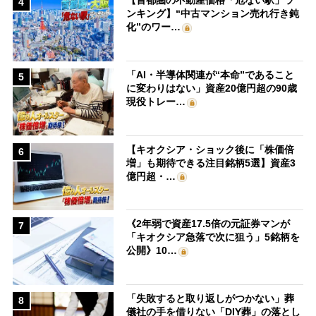
【首都圏の不動産価格「危ない駅」ラ
4
ンキング】“中古マンション売れ行き鈍
化”のワー…
「AI・半導体関連が“本命”であること
5
に変わりはない」資産20億円超の90歳
現役トレー…
【キオクシア・ショック後に「株価倍
6
増」も期待できる注目銘柄5選】資産3
億円超・…
《2年弱で資産17.5倍の元証券マンが
7
「キオクシア急落で次に狙う」5銘柄を
公開》10…
「失敗すると取り返しがつかない」葬
8
儀社の手を借りない「DIY葬」の落とし