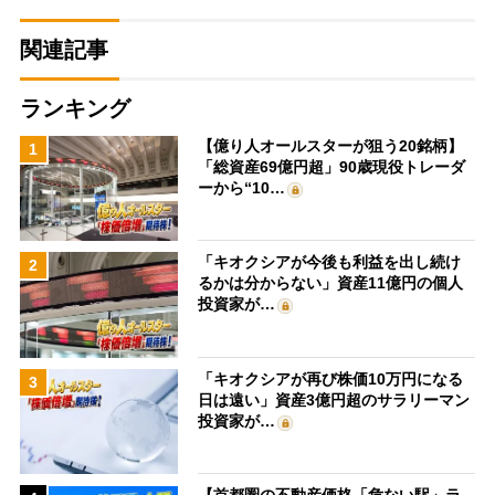
関連記事
ランキング
【億り人オールスターが狙う20銘柄】
1
「総資産69億円超」90歳現役トレーダ
ーから“10…
「キオクシアが今後も利益を出し続け
2
るかは分からない」資産11億円の個人
投資家が…
「キオクシアが再び株価10万円になる
3
日は遠い」資産3億円超のサラリーマン
投資家が…