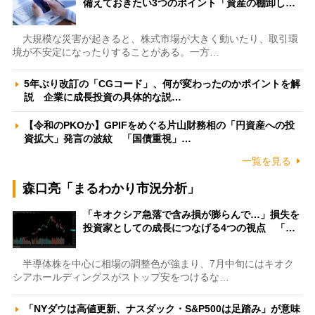
備えておきたい3つのポイント「資産の棚卸し…
大規模な災害が起きると、株式市場が大きく動いたり、取引環
境が不安定になったりすることがある。一方…
5年ぶり改訂の「CGコード」、何が変わったのかポイントを解
説 企業に成長投資の具体的な説…
【令和のPKOか】GPIFをめぐる片山財務相の「円資産への投
資拡大」発言の波紋 「国債重視」…
一覧を見る
森口亮「まるわかり市況分析」
「キオクシア急落で含み損が膨らんで…」損失を
投資家としての成長につなげる4つの視点 「…
半導体株を中心に相場の調整色が強まり、7月中旬にはキオク
シアホールディングスがストップ安をつけるな…
「NYダウは高値更新、ナスダック・S&P500は足踏み」が意味