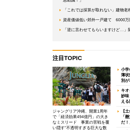
急動議！」
「これでは採算が取れない」建物老
資産価値低い郊外一戸建て 6000
「逆に言わせてもらいますけど…」
注目TOPIC
小学
薄状
別が
キオ
妙味
える
ジャングリア沖縄、開業1周年
【土
で「経済効果494億円」の大き
「懸
なミスリード 事業の苦戦を覆
だ！
い隠す“不透明すぎる巨大な数