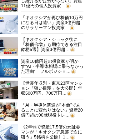
し続けるかは分からない」資産
11億円の個人投資家…
「キオクシアが再び株価10万円
になる日は遠い」資産3億円超
のサラリーマン投資家…
【キオクシア・ショック後に
「株価倍増」も期待できる注目
銘柄5選】資産3億円超…
資産10億円超の投資家が明か
す“AI・半導体相場に乗らなかっ
た理由” フルポジショ…
【世帯年収別・東京23区マンシ
ョン「狙い目駅」を大公開】年
収500万円、700万円…
「AI・半導体関連が“本命”であ
ることに変わりはない」資産20
億円超の90歳現役トレ…
《2年弱で資産17.5倍の元証券
マンが「キオクシア急落で次に
狙う」5銘柄を公開》1…