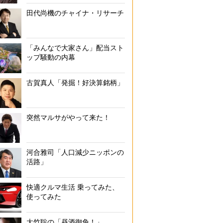
田代尚機のチャイナ・リサーチ
「みんなで大家さん」配当スト
ップ騒動の内幕
古賀真人「発掘！好決算銘柄」
突然マルサがやって来た！
河合雅司「人口減少ニッポンの
活路」
快適クルマ生活 乗ってみた、
使ってみた
大竹聡の「昼酒御免！」