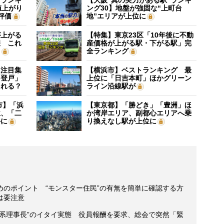
”ランキ
【大阪“真の実力がある駅”ランキ
値上がり
ング30】地盤が強固な“上町台
評価
地”エリアが上位に
が上がる
【特集】東京23区「10年後に不動
差 これ
産価格が上がる駅・下がる駅」完
？
全ランキング
に注目集
【横浜市】ベストランキング 最
「登戸」
上位に「日吉本町」ほかグリーン
される？
ライン沿線駅が
市】「浜
【東京都】「勝どき」「豊洲」ほ
位、「二
か湾岸エリア、副都心エリアへ乗
外に
り換えなし駅が上位に
めのポイント “モンスター住民”の有無を簡単に確認する方
は要注意
惑系理事長”のイタイ実態 役員報酬を要求、総会で突然「緊