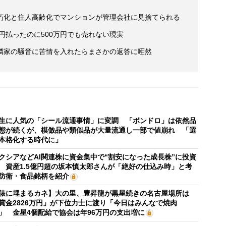
朽化と住人高齢化でマンションが管理会社に見捨てられる
万円払ったのに500万円でも売れない現実
隣家の騒音に苦情を入れたらまさかの返答に唖然
生に人気の「シール流通事情」に変調 「ボンドロ」は依然品
態が続くが、模倣品や類似品が大量流通し一部で値崩れ 「選
本格化する時代に」
クシアなどAI関連株に資金集中で“割安になった成長株”に投資
 資産1.5億円超の坂本慎太郎さんが「絶好の仕込み時」と考
防衛・食品銘柄を紹介
俵に埋まるカネ】大の里、豊昇龍が黒星続きの名古屋場所は
賞金2826万円」が下位力士に渡り「今日はみんなで焼肉
」 金星4個配給で協会は年96万円の支出増に