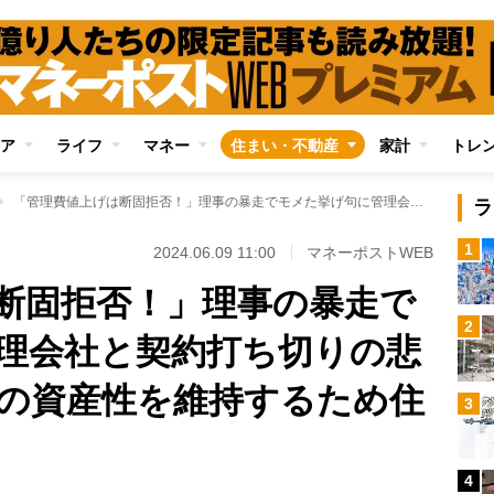
ア
ライフ
マネー
住まい・不動産
家計
トレ
「管理費値上げは断固拒否！」理事の暴走でモメた挙げ句に管理会社と契約打ち切りの悲劇も マンションの資産性を維持するため住民に何ができるか
ラ
1
2024.06.09 11:00
マネーポストWEB
断固拒否！」理事の暴走で
2
理会社と契約打ち切りの悲
の資産性を維持するため住
3
4