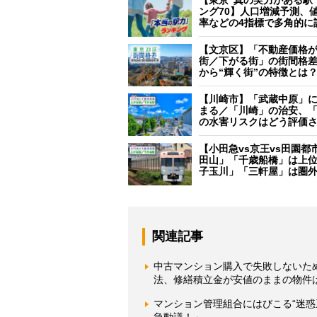
【東京“真の実力がある駅
ング70】人口増減予測、
率などの4指標で多角的に
【文京区】「不動産価格
街／下がる街」の街間格
から“輝く街”の特徴とは
【川崎市】「武蔵中原」
まる／「川崎」の治安、
の水害リスクはどう評価
【小田急vs京王vs田園都
田山」「千歳船橋」は上
子玉川」「三軒屋」は圏
関連記事
中古マンション購入で失敗しないた
法、修繕積立金が安値のままの物件
マンション管理組合にはびこる“迷