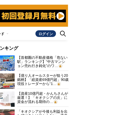
ンド
ログイン
ンキング
【首都圏の不動産価格「危ない
駅」ランキング】“中古マンシ
ョン売れ行き鈍化”のワ…
【億り人オールスターが狙う20
銘柄】「総資産69億円超」90歳
現役トレーダーから“1…
【資産10億円超・かんちさんが
厳選！】「キオクシアの次」に
資金が流れる期待の…
「キオクシアが今後も利益を出