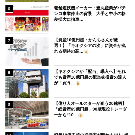
老舗遊技機メーカー・豊丸産業がパチ
6
ンコ事業停止の背景 大手と中小の格
差拡大に拍車…
【資産10億円超・かんちさんが厳
7
選！】「キオクシアの次」に資金が流
れる期待の高…
【キオクシアが「配当」導入へ】それ
8
でも資産10億円超の配当株投資の達人
が「買う…
【億り人オールスターが狙う20銘柄】
9
「総資産69億円超」90歳現役トレーダ
ーから“10…