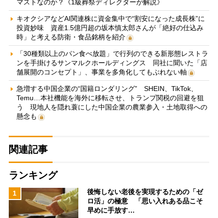
マストなのか？《1級葬祭ディレクターが解説》
キオクシアなどAI関連株に資金集中で“割安になった成長株”に
投資妙味 資産1.5億円超の坂本慎太郎さんが「絶好の仕込み
時」と考える防衛・食品銘柄を紹介
「30種類以上のパン食べ放題」で行列のできる新形態レストラ
ンを手掛けるサンマルクホールディングス 同社に聞いた「店
舗展開のコンセプト」、事業を多角化してもぶれない軸
急増する中国企業の“国籍ロンダリング” SHEIN、TikTok、
Temu…本社機能を海外に移転させ、トランプ関税の回避を狙
う 現地人を隠れ蓑にした中国企業の農業参入・土地取得への
懸念も
関連記事
ランキング
後悔しない老後を実現するための「ゼ
1
ロ活」の極意 「思い入れある品こそ
早めに手放す…