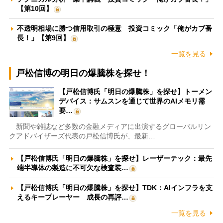
【第10回】
不透明相場に勝つ信用取引の極意 投資コミック「俺がカブ番
長！」【第9回】
一覧を見る
戸松信博の明日の爆騰株を探せ！
【戸松信博氏「明日の爆騰株」を探せ】トーメン
デバイス：サムスンを通じて世界のAIメモリ需
要…
新聞や雑誌など多数の金融メディアに出演するグローバルリン
クアドバイザーズ代表の戸松信博氏が、最新…
【戸松信博氏「明日の爆騰株」を探せ】レーザーテック：最先
端半導体の製造に不可欠な検査装…
【戸松信博氏「明日の爆騰株」を探せ】TDK：AIインフラを支
えるキープレーヤー 成長の再評…
一覧を見る