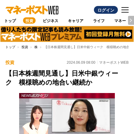
ログイン
トップ
投資
ビジネス
キャリア
ライフ
マネー
トップ
投資
株
【日本株週間見通し】日米中銀ウィーク 模様眺めの地合い
投資
2024.06.09 08:00
マネーポストWEB
【日本株週間見通し】日米中銀ウィー
ク 模様眺めの地合い継続か