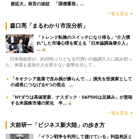
資拡大」発言の波紋 「国債重視」…
一覧を見る
森口亮「まるわかり市況分析」
「トレンド転換のスイッチになり得る」“介入慣
れ”した市場心理を変える「日米協調為替介入」
…
日米両政府が、約28年ぶりとなる円買いの協調介入に踏み切っ
た。米国も追加介入を辞さない姿勢を示して…
「キオクシア急落で含み損が膨らんで…」損失を投資家として
の成長につなげる4つの視点 …
「NYダウは高値更新、ナスダック・S&P500は足踏み」が意味
する米国株市場の変化 半…
一覧を見る
大前研一「ビジネス新大陸」の歩き方
「イラン戦争を利用して儲けている」利益相反と