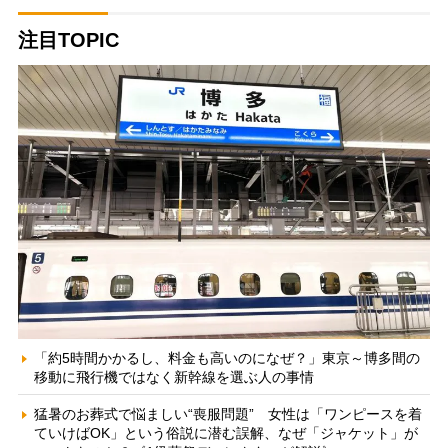
注目TOPIC
「約5時間かかるし、料金も高いのになぜ？」東京～博多間の
移動に飛行機ではなく新幹線を選ぶ人の事情
猛暑のお葬式で悩ましい“喪服問題” 女性は「ワンピースを着
ていけばOK」という俗説に潜む誤解、なぜ「ジャケット」が