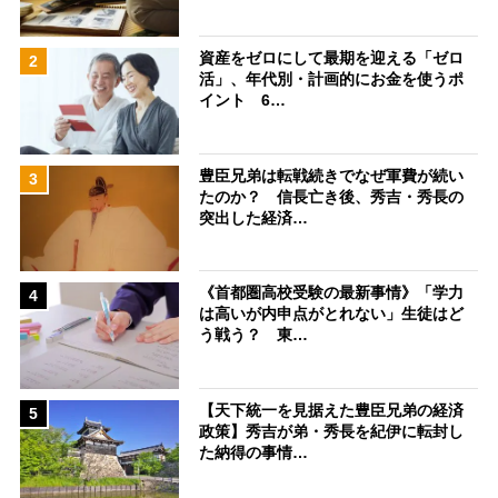
資産をゼロにして最期を迎える「ゼロ
2
活」、年代別・計画的にお金を使うポ
イント 6…
豊臣兄弟は転戦続きでなぜ軍費が続い
3
たのか？ 信長亡き後、秀吉・秀長の
突出した経済…
《首都圏高校受験の最新事情》「学力
4
は高いが内申点がとれない」生徒はど
う戦う？ 東…
【天下統一を見据えた豊臣兄弟の経済
5
政策】秀吉が弟・秀長を紀伊に転封し
た納得の事情…