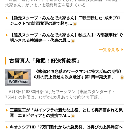
大家さん」がいよいよ最終局面を迎えている…
【独走スクープ・みんなで大家さん】二転三転した“成田プロ
ジェクト”の計画変更の裏で起き…
【追及スクープ・みんなで大家さん】独占入手“内部議事録”で
明かされる柳瀬健一・代表の思…
一覧を見る
古賀真人「発掘！好決算銘柄」
《株価34％急落のワークマンに特大反転の期待》
6月の売上低迷を吹き飛ばす第1四半期決算、…
6月3日に8330円をつけたワークマン（東証スタンダード・
7564）の株価は、わずか1カ月あまりで約34％下落…
三菱重工が「AIインフラの新たな主役」として再評価される気
運 エヌビディアとの提携でAI…
キオクシアHD「7万円割れからの急反発」は再びの上昇局面へ