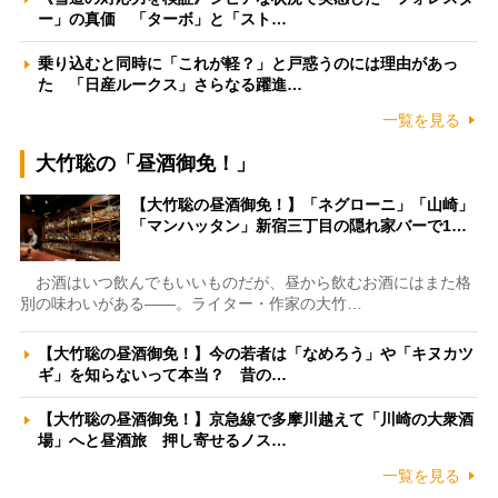
ー」の真価 「ターボ」と「スト…
乗り込むと同時に「これが軽？」と戸惑うのには理由があっ
た 「日産ルークス」さらなる躍進…
一覧を見る
大竹聡の「昼酒御免！」
【大竹聡の昼酒御免！】「ネグローニ」「山崎」
「マンハッタン」新宿三丁目の隠れ家バーで1…
お酒はいつ飲んでもいいものだが、昼から飲むお酒にはまた格
別の味わいがある――。ライター・作家の大竹…
【大竹聡の昼酒御免！】今の若者は「なめろう」や「キヌカツ
ギ」を知らないって本当？ 昔の…
【大竹聡の昼酒御免！】京急線で多摩川越えて「川崎の大衆酒
場」へと昼酒旅 押し寄せるノス…
一覧を見る