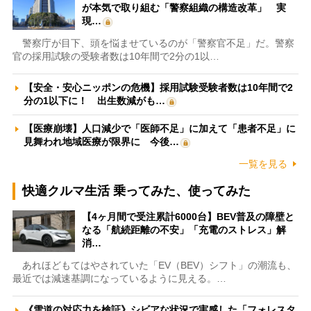
が本気で取り組む「警察組織の構造改革」 実
現…
警察庁が目下、頭を悩ませているのが「警察官不足」だ。警察
官の採用試験の受験者数は10年間で2分の1以…
【安全・安心ニッポンの危機】採用試験受験者数は10年間で2
分の1以下に！ 出生数減がも…
【医療崩壊】人口減少で「医師不足」に加えて「患者不足」に
見舞われ地域医療が限界に 今後…
一覧を見る
快適クルマ生活 乗ってみた、使ってみた
【4ヶ月間で受注累計6000台】BEV普及の障壁と
なる「航続距離の不安」「充電のストレス」解
消…
あれほどもてはやされていた「EV（BEV）シフト」の潮流も、
最近では減速基調になっているように見える。…
《雪道の対応力を検証》シビアな状況で実感した「フォレスタ