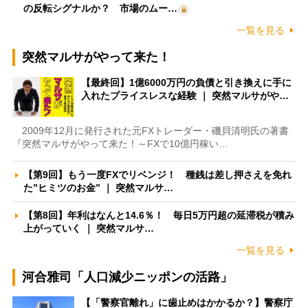
の反転シグナルか？ 市場のムー…
一覧を見る
突然マルサがやって来た！
【最終回】1億6000万円の負債と引き換えに手に
入れたプライスレスな経験 ｜ 突然マルサがや…
2009年12月に発行された元FXトレーダー・磯貝清明氏の著書
『突然マルサがやって来た！～FXで10億円稼い…
【第9回】もう一度FXでリベンジ！ 種銭は差し押さえを免れ
た”ヒミツのお金” ｜ 突然マルサ…
【第8回】年利はなんと14.6％！ 毎日5万円超の延滞税が積み
上がっていく ｜ 突然マルサ…
一覧を見る
河合雅司「人口減少ニッポンの活路」
【「警察官離れ」に歯止めはかかるか？】警察庁