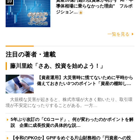
資産10億円超の投資家が明かす“AI・半
10
導体相場に乗らなかった理由” フルポ
ジション…
一覧を見る
注目の著者・連載
藤川里絵「さあ、投資を始めよう！」
【資産運用】大災害時に慌てないために平時から
備えておきたい3つのポイント「資産の棚卸し…
大規模な災害が起きると、株式市場が大きく動いたり、取引環
境が不安定になったりすることがある。一方…
5年ぶり改訂の「CGコード」、何が変わったのかポイントを解
説 企業に成長投資の具体的な説…
【令和のPKOか】GPIFをめぐる片山財務相の「円資産への投