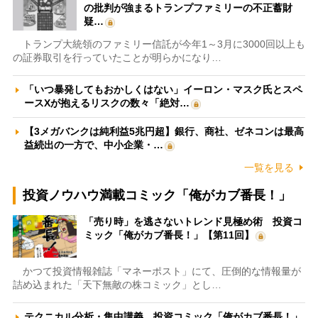
の批判が強まるトランプファミリーの不正蓄財
疑…
トランプ大統領のファミリー信託が今年1～3月に3000回以上も
の証券取引を行っていたことが明らかになり…
「いつ暴発してもおかしくはない」イーロン・マスク氏とスペ
ースXが抱えるリスクの数々「絶対…
【3メガバンクは純利益5兆円超】銀行、商社、ゼネコンは最高
益続出の一方で、中小企業・…
一覧を見る
投資ノウハウ満載コミック「俺がカブ番長！」
「売り時」を逃さないトレンド見極め術 投資コ
ミック「俺がカブ番長！」【第11回】
かつて投資情報雑誌「マネーポスト」にて、圧倒的な情報量が
詰め込まれた「天下無敵の株コミック」とし…
テクニカル分析・集中講義 投資コミック「俺がカブ番長！」