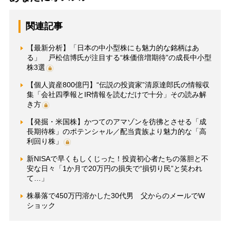
関連記事
【最新分析】「日本の中小型株にも魅力的な銘柄はあ
る」 戸松信博氏が注目する“株価倍増期待”の成長中小型
株3選
【個人資産800億円】“伝説の投資家”清原達郎氏の情報収
集「会社四季報とIR情報を読むだけで十分」その読み解
き方
【発掘・米国株】かつてのアマゾンを彷彿とさせる「成
長期待株」のポテンシャル／配当貴族より魅力的な「高
利回り株」
新NISAで早くもしくじった！投資初心者たちの落胆と不
安な日々「1か月で20万円の損失で“損切り民”と笑われ
て…」
株暴落で450万円溶かした30代男 父からのメールでW
ショック